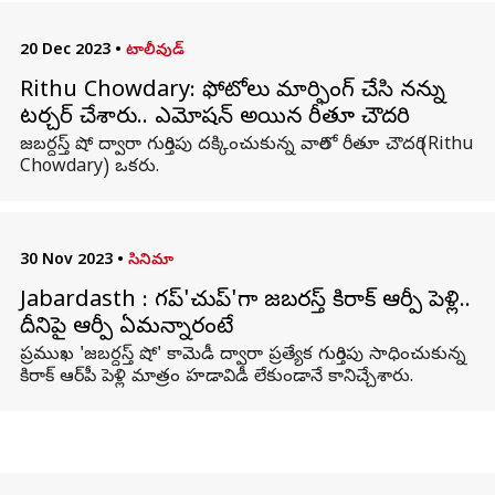
20 Dec 2023
•
టాలీవుడ్
Rithu Chowdary: ఫోటోలు మార్ఫింగ్ చేసి నన్ను
టర్చర్ చేశారు.. ఎమోషన్ అయిన రీతూ చౌదరి
జబర్దస్త్ షో ద్వారా గుర్తింపు దక్కించుకున్న వారిలో రీతూ చౌదరి (Rithu
Chowdary) ఒకరు.
30 Nov 2023
•
సినిమా
Jabardasth : గప్'చుప్'గా జబర్దస్త్ కిరాక్ ఆర్పీ పెళ్లి..
దీనిపై ఆర్పీ ఏమన్నారంటే
ప్రముఖ 'జబర్దస్త్ షో' కామెడీ ద్వారా ప్రత్యేక గుర్తింపు సాధించుకున్న
కిరాక్ ఆర్‌పీ పెళ్లి మాత్రం హడావిడీ లేకుండానే కానిచ్చేశారు.