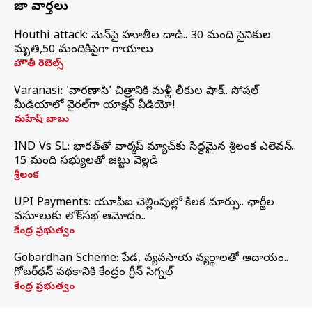
తాజా వార్తలు
Houthi attack: యెమెన్‌పై హూతీల దాడి.. 30 మంది సైనికుల
మృతి,50 మందికిపైగా గాయాలు
హౌతీ రెబెల్స్
Varanasi: 'వారణాసి' చిత్రానికి మళ్లీ లీకుల షాక్.. సోషల్
మీడియాలో వైరల్‌గా యాక్షన్ వీడియో!
మహేష్ బాబు
IND Vs SL: భారత్‌తో వార్మప్‌ మ్యాచ్‌కు సిద్ధమైన శ్రీలంక ఎలెవన్..
15 మంది సభ్యులతో జట్టు వెల్లడి
శ్రీలంక
UPI Payments: యూపీఐ చెల్లింపుల్లో కీలక మార్పు.. ఛార్జీల
వసూలుకు లోక్‌సభ ఆమోదం..
కేంద్ర ప్రభుత్వం
Gobardhan Scheme: పేడ, వ్యవసాయ వ్యర్థాలతో ఆదాయం..
గోబర్‌ధన్ పథకానికి కేంద్రం గ్రీన్ సిగ్నల్
కేంద్ర ప్రభుత్వం