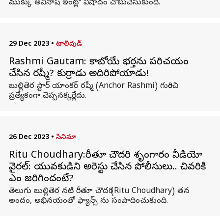
ముక్కు అవినాష్ ఇంట్లో విషాదం చోటుచేసుకుంది.
29 Dec 2023
•
టాలీవుడ్
Rashmi Gautam: కాబోయే భర్తను పరిచయం
చేసిన రష్మీ? కుర్రాడు అదిరిపోయాడు!
బుల్లితెర స్టార్ యాంకర్ రష్మీ (Anchor Rashmi) గురించి
ప్రత్యేకంగా చెప్పనక్కర్లేదు.
26 Dec 2023
•
సినిమా
Ritu Choudhary:రీతూ చౌదరి శృంగారం వీడియో
వైరల్: యువకుడిని అరెస్టు చేసిన పోలీసులు.. చివరికి
ఎం జరిగిందంటే?
తెలుగు బుల్లితెర నటి రీతూ చౌదరి (Ritu Choudhary) తన
అందం, అభినయంతో ఫ్యాన్స్ ను సంపాదించుకుంది.