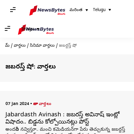
మరింత
Telugu
Telugu
హోమ్
/
వార్తలు
/
సినిమా వార్తలు
/
జబర్దస్త్ షో
జబర్దస్త్ షో: వార్తలు
07 Jan 2024
•
తాజా వార్తలు
Jabardasth Avinash : జబర్దస్త్ అవినాష్ ఇంట్లో
విషాదం.. బిడ్డను కోల్పోయినట్లు పోస్ట్
అందరినీ నవ్విస్తూ.. మంచి కమెడియన్‌గా పేరు తెచ్చుకున్న జబర్దస్త్