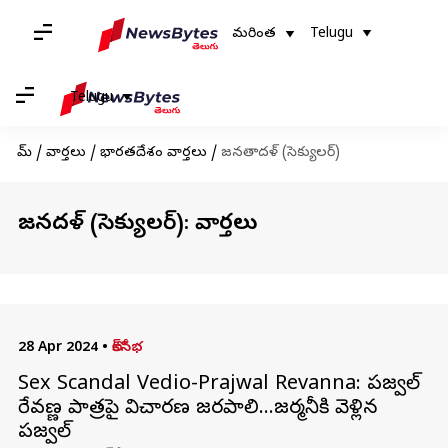
మరింత
Telugu
Telugu
హోమ్
/
వార్తలు
/
భారతదేశం వార్తలు
/
జనతాదళ్ (సెక్యులర్)
జనతాదళ్ (సెక్యులర్): వార్తలు
28 Apr 2024
•
లోక్‌సభ
Sex Scandal Vedio-Prajwal Revanna: ప్రజ్వల్
రేవణ్ణ పాత్రపై విచారణ జరపాలి...జర్మనీకి వెళ్లిన
ప్రజ్వల్