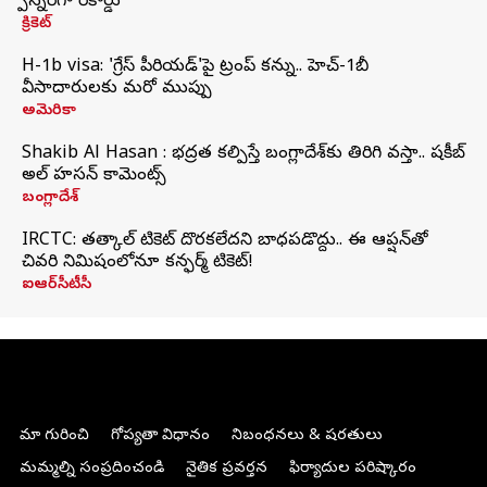
స్పిన్నర్‌గా రికార్డు
క్రికెట్
H-1b visa: 'గ్రేస్‌ పీరియడ్‌'పై ట్రంప్‌ కన్ను.. హెచ్‌-1బీ
వీసాదారులకు మరో ముప్పు
అమెరికా
Shakib Al Hasan : భద్రత కల్పిస్తే బంగ్లాదేశ్‌కు తిరిగి వస్తా.. షకీబ్
అల్ హసన్ కామెంట్స్
బంగ్లాదేశ్
IRCTC: తత్కాల్ టికెట్ దొరకలేదని బాధపడొద్దు.. ఈ ఆప్షన్‌తో
చివరి నిమిషంలోనూ కన్ఫర్మ్ టికెట్!
ఐఆర్‌సీటీసీ
మా గురించి
గోప్యతా విధానం
నిబంధనలు & షరతులు
మమ్మల్ని సంప్రదించండి
నైతిక ప్రవర్తన
ఫిర్యాదుల పరిష్కారం