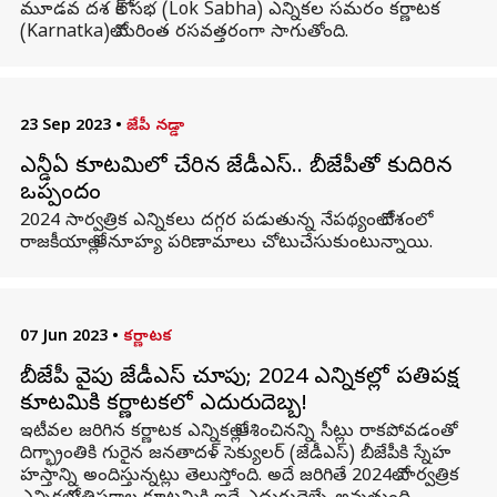
మూడవ దశ లోక్ సభ (Lok Sabha) ఎన్నికల సమరం కర్ణాటక
(Karnatka)లో మరింత రసవత్తరంగా సాగుతోంది.
23 Sep 2023
•
జేపీ నడ్డా
ఎన్డీఏ కూటమిలో చేరిన జేడీఎస్.. బీజేపీతో కుదిరిన
ఒప్పందం
2024 సార్వత్రిక ఎన్నికలు దగ్గర పడుతున్న నేపథ్యంలో దేశంలో
రాజకీయాల్లో అనూహ్య పరిణామాలు చోటుచేసుకుంటున్నాయి.
07 Jun 2023
•
కర్ణాటక
బీజేపీ వైపు జేడీఎస్ చూపు; 2024 ఎన్నికల్లో ప్రతిపక్ష
కూటమికి కర్ణాటకలో ఎదురుదెబ్బ!
ఇటీవల జరిగిన కర్ణాటక ఎన్నికల్లో ఆశించినన్ని సీట్లు రాకపోవడంతో
దిగ్భ్రాంతికి గురైన జనతాదళ్ సెక్యులర్ (జేడీఎస్) బీజేపీకి స్నేహ
హస్తాన్ని అందిస్తున్నట్లు తెలుస్తోంది. అదే జరిగితే 2024లో సార్వత్రిక