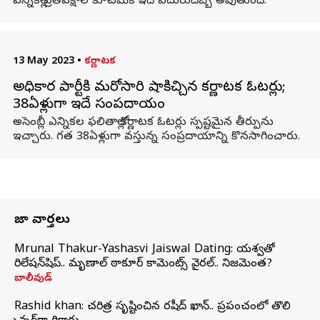
ఎన్నికల్లో ప్రతిపక్షాల కూటమికి ఇదే ఎదురుదెబ్బే అవుతుంది.
13 May 2023
•
కర్ణాటక
అధికార పార్టీకి మరోసారి షాకిచ్చిన కర్ణాటక ఓటర్లు;
38ఏళ్లుగా ఇదే సంప్రదాయం
అసెంబ్లీ ఎన్నికల ఫలితాల్లో కర్ణాటక ఓటర్లు స్పష్టమైన తీర్పును
ఇచ్చారు. గత 38ఏళ్లుగా వస్తున్న సంప్రదాయాన్ని కొనసాగించారు.
తాజా వార్తలు
Mrunal Thakur-Yashasvi Jaiswal Dating: యశస్వితో
రిలేషన్‌షిప్.. మృణాల్ ఠాకూర్ కామెంట్స్ వైరల్.. నిజమెంత?
బాలీవుడ్
Rashid khan: చరిత్ర సృష్టించిన రషీద్ ఖాన్.. ప్రపంచంలో తొలి