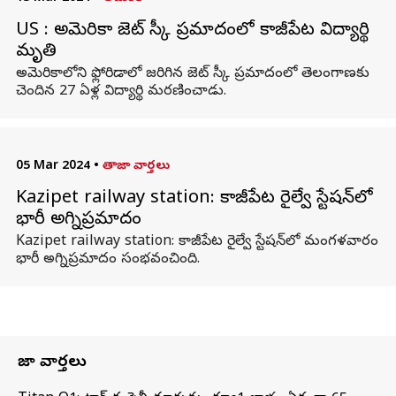
US : అమెరికా జెట్ స్కీ ప్రమాదంలో కాజీపేట విద్యార్థి
మృతి
అమెరికాలోని ఫ్లోరిడాలో జరిగిన జెట్ స్కీ ప్రమాదంలో తెలంగాణకు
చెందిన 27 ఏళ్ల విద్యార్థి మరణించాడు.
05 Mar 2024
•
తాజా వార్తలు
Kazipet railway station: కాజీపేట రైల్వే స్టేషన్‌లో
భారీ అగ్నిప్రమాదం
Kazipet railway station: కాజీపేట రైల్వే స్టేషన్‌లో మంగళవారం
భారీ అగ్నిప్రమాదం సంభవంచింది.
తాజా వార్తలు