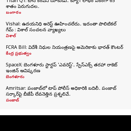
Titan Q1: టైటాన్ కంపెనీ దూకుడు.. క్యూ1 లాభం ఏకంగా 65
శాతం పెరుగుదల..
బంగారం
Vishal: ఉదయనిధి అరెస్ట్‌ ఊహించలేదు.. ఇదంతా పొలిటికల్
గేమ్ : విశాల్ సంచలన వ్యాఖ్యలు
విశాల్
FCRA Bill: విదేశీ నిధుల నియంత్రణపై అమెరికాకు భారత్‌ కౌంటర్
కేంద్ర ప్రభుత్వం
SpaceX: బెంగళూరు స్టార్టప్‌ 'ఎవరెస్ట్'.. స్పేస్‌ఎక్స్ తరహా రాకెట్‌
ఇంజిన్‌ ఆవిష్కరణ
బెంగళూరు
Amritsar: పంజాబ్‌లో టాప్ పోలీస్ అధికారికి బదిలీ.. పంజాబ్
సర్కార్‌పై బీజేపీ లేవనెత్తిన ప్రశ్నలివే..
పంజాబ్