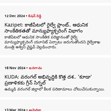
12 Dec 2024
•
కిషన్ రెడ్డి
Kazipet: కాజీపేటలో రైల్వే ప్లాంట్‌.. ఆధునిక
సాంకేతికతతో మాన్యుఫ్యాక్చరింగ్‌ విభాగం
కాజీపేటలో ఆధునిక సాంకేతిక పరిజ్ఞానంతో రైల్వే
మాన్యుఫ్యాక్చరింగ్‌ యూనిట్‌ ఏర్పాటు జరుగుతోందని రైల్వేశాఖ
మంత్రి అశ్వినీ వైష్ణవ్‌ వెల్లడించారు.
18 Nov 2024
•
జనగామ
KUDA: వరంగల్ అభివృద్ధికి కొత్త దశ.. 'కూడా'
ప్రణాళికకు గ్రీన్ సిగ్నల్
ఉమ్మడి వరంగల్‌ జిల్లాలో కీలక పరిణామాలు చోటుచేసుకున్నాయి.
13 Mar 2024
•
అమెరికా