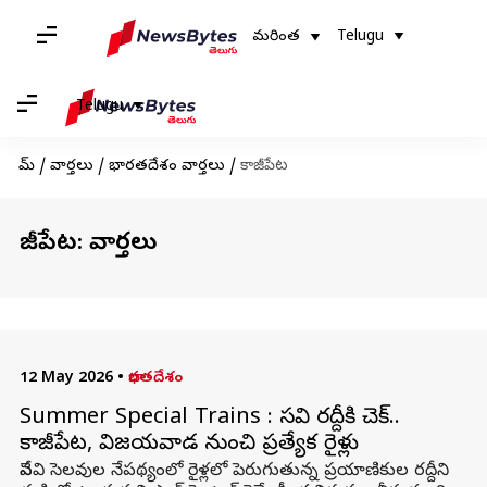
మరింత
Telugu
Telugu
హోమ్
/
వార్తలు
/
భారతదేశం వార్తలు
/
కాజీపేట
కాజీపేట: వార్తలు
12 May 2026
•
భారతదేశం
Summer Special Trains : వేసవి రద్దీకి చెక్..
కాజీపేట, విజయవాడ నుంచి ప్రత్యేక రైళ్లు
వేసవి సెలవుల నేపథ్యంలో రైళ్లలో పెరుగుతున్న ప్రయాణికుల రద్దీని