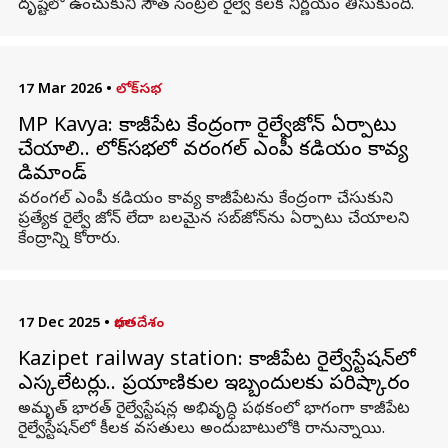
దృష్టిలో ఉంచుకుని సౌత్ సెంట్రల్ రైల్వే కీలక నిర్ణయం తీసుకుంది.
17 Mar 2026
•
లోక్‌సభ
MP Kavya: కాజీపేట కేంద్రంగా రైల్వేజోన్‌ ఏర్పాటు
చేయాలి.. లోక్‌సభలో వరంగల్‌ ఎంపీ కడియం కావ్య
డిమాండ్
వరంగల్‌ ఎంపీ కడియం కావ్య కాజీపేటను కేంద్రంగా చేసుకుని
ప్రత్యేక రైల్వే జోన్ లేదా బలమైన సబ్‌జోన్‌ను ఏర్పాటు చేయాలని
కేంద్రాన్ని కోరారు.
17 Dec 2025
•
భారతదేశం
Kazipet railway station: కాజీపేట రైల్వేస్టేషన్‌లో
ఎస్కలేటర్లు.. ప్రయాణికుల ఇబ్బందులకు పరిష్కారం
అమృత్‌ భారత్‌ రైల్వేస్టేషన్ల అభివృద్ధి పథకంలో భాగంగా కాజీపేట
రైల్వేస్టేషన్‌లో కీలక వసతులు అందుబాటులోకి రానున్నాయి.