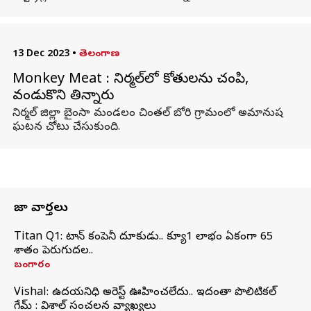
13 Dec 2023
•
తెలంగాణ
Monkey Meat : నిర్మల్‌లో కోతులను చంపి,
వండుకొని తిన్నారు
నిర్మల్ జిల్లా బైంసా మండలం చింతల్ బోరి గ్రామంలో అమానుష
ఘటన చోటు చేసుకుంది.
తాజా వార్తలు
Titan Q1: టైటాన్ కంపెనీ దూకుడు.. క్యూ1 లాభం ఏకంగా 65
శాతం పెరుగుదల..
బంగారం
Vishal: ఉదయనిధి అరెస్ట్‌ ఊహించలేదు.. ఇదంతా పొలిటికల్
గేమ్ : విశాల్ సంచలన వ్యాఖ్యలు