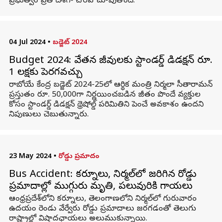
ప్రభుత్వం ప్రతి దిశగా చొరవ చూపుతోంది.
04 Jul 2024
•
బడ్జెట్ 2024
Budget 2024: వేతన జీవులకు స్టాండర్డ్ డిడక్షన్ రూ.
1 లక్షకు పెరగవచ్చు
రాబోయే కేంద్ర బడ్జెట్ 2024-25లో ఆర్థిక మంత్రి నిర్మలా సీతారామన్
ప్రస్తుతం రూ. 50,000గా నిర్ణయించబడిన జీతం పొందే వ్యక్తుల
కోసం స్టాండర్డ్ డిడక్షన్ థ్రెషోల్డ్ పరిమితిని పెంచే అవకాశం ఉందని
నిపుణులు చెబుతున్నారు.
23 May 2024
•
రోడ్డు ప్రమాదం
Bus Accident: కర్నూలు, నిర్మల్‌లో జరిగిన రోడ్డు
ప్రమాదాల్లో ముగ్గురు మృతి, పలువురికి గాయలు
ఆంధ్రప్రదేశ్‌లోని కర్నూలు, తెలంగాణలోని నిర్మల్‌లో గురువారం
ఉదయం రెండు వేర్వేరు రోడ్డు ప్రమాదాలు జరగడంతో తెలుగు
రాష్ట్రాల్లో విషాదఛాయలు అలుముకున్నాయి.