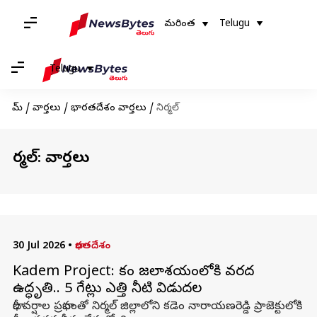
మరింత
Telugu
Telugu
హోమ్
/
వార్తలు
/
భారతదేశం వార్తలు
/
నిర్మల్
నిర్మల్: వార్తలు
30 Jul 2026
•
భారతదేశం
Kadem Project: కడెం జలాశయంలోకి వరద
ఉద్ధృతి.. 5 గేట్లు ఎత్తి నీటి విడుదల
భారీ వర్షాల ప్రభావంతో నిర్మల్‌ జిల్లాలోని కడెం నారాయణరెడ్డి ప్రాజెక్టులోకి