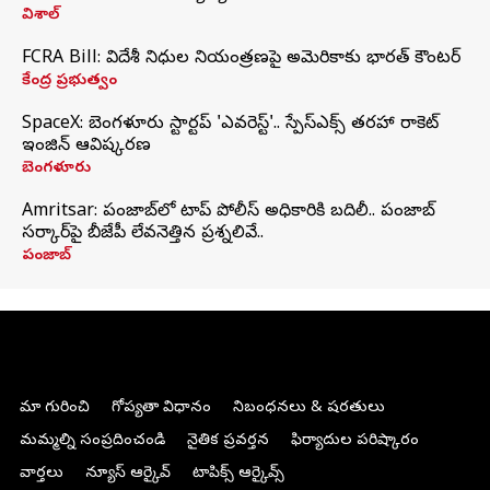
విశాల్
FCRA Bill: విదేశీ నిధుల నియంత్రణపై అమెరికాకు భారత్‌ కౌంటర్
కేంద్ర ప్రభుత్వం
SpaceX: బెంగళూరు స్టార్టప్‌ 'ఎవరెస్ట్'.. స్పేస్‌ఎక్స్ తరహా రాకెట్‌
ఇంజిన్‌ ఆవిష్కరణ
బెంగళూరు
Amritsar: పంజాబ్‌లో టాప్ పోలీస్ అధికారికి బదిలీ.. పంజాబ్
సర్కార్‌పై బీజేపీ లేవనెత్తిన ప్రశ్నలివే..
పంజాబ్
మా గురించి
గోప్యతా విధానం
నిబంధనలు & షరతులు
మమ్మల్ని సంప్రదించండి
నైతిక ప్రవర్తన
ఫిర్యాదుల పరిష్కారం
వార్తలు
న్యూస్ ఆర్కైవ్
టాపిక్స్ ఆర్కైవ్స్