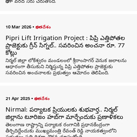
భారీగా వరద నీరు చేరుతోంది.
10 Mar 2026
•
భారతదేశం
Pipri Lift Irrigation Project : పిప్రి ఎత్తిపోతల
ప్రాజెక్టుకు గ్రీన్ సిగ్నల్.. సవరించిన అంచనా రూ. 77
కోట్లు
నిర్మల్ జిల్లా లోకేశ్వరం మండలంలో శ్రీరాంసాగర్ వెనుక జలాలను
ఆధారంగా తీసుకుని నిర్మిస్తున్న పిప్రి ఎత్తిపోతల ప్రాజెక్టుకు
సవరించిన అంచనాలకు ప్రభుత్వం ఆమోదం తెలిపింది.
21 Apr 2025
•
భారతదేశం
Nirmal: పర్యాటక ప్రియులకు శుభవార్త.. నిర్మల్
జిల్లాను టూరిజం హబ్‌గా మార్చేందుకు ప్రణాళికలు
తెలంగాణ రాష్ట్రాన్ని పర్యాటక రంగానికి ప్రధానకేంద్రంగా
తీర్చిదిద్దేందుకు ముఖ్యమంత్రి రేవంత్ రెడ్డి నాయకత్వంలోని