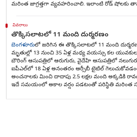
మరింత జాగ్రత్తగా వ్యవహరించాలి. ఇలాంటి రోడ్ షోలకు త
వివరాలు
తొక్కిసలాటలో 11 మంది దుర్మరణం
బెంగళూరు
లో జరిగిన ఈ తొక్కిసలాటలో 11 మంది దుర్మర
మృతుల్లో 13 నుంచి 35 ఏళ్ల మధ్య వయస్సు కల యువకులు
బౌరింగ్ ఆసుపత్రిలో ఆరుగురు, వైదేహి ఆసుపత్రిలో నలుగ
ఐపీఎల్‌లో 18 ఏళ్ల అనంతరం ఆర్సీబీ టైటిల్ గెలుచుకోవడంతో
అంచనాలకు మించి దాదాపు 2.5 లక్షల మంది అక్కడికి రావ
ఇదే సమయంలో అకాల వర్షం పడటంతో పరిస్థితి మరింత సంక్