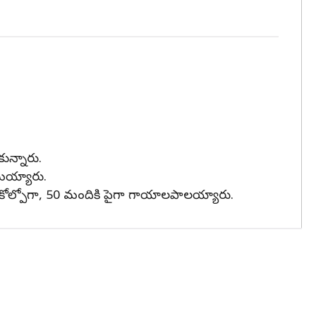
ున్నారు.
మయ్యారు.
కోల్పోగా, 50 మందికి పైగా గాయాలపాలయ్యారు.