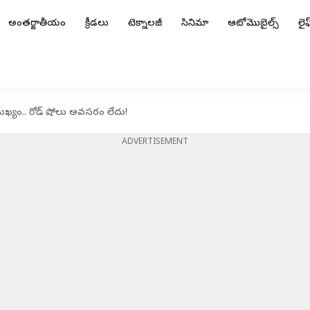
అంతర్జాతీయం
క్రీడలు
టెక్నాలజీ
సినిమా
ఆటోమొబైల్స్
లైఫ్
ఖ్యం.. రోడ్ షోలు అవసరం లేదు!
ADVERTISEMENT