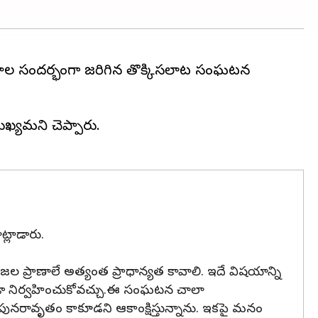
బరాల సందర్భంగా జరిగిన తొక్కిసలాట సంఘటన
ుఖ్యమని చెప్పారు.
్లాడారు.
ప్రజల ప్రాణాలే అత్యంత ప్రాధాన్యత కావాలి. ఇదే విషయాన్ని
ూడా నిర్వహించుకోవచ్చు.ఈ సంఘటన చాలా
నరావృతం కాకూడని ఆకాంక్షిస్తున్నాను. ఇకపై మనం