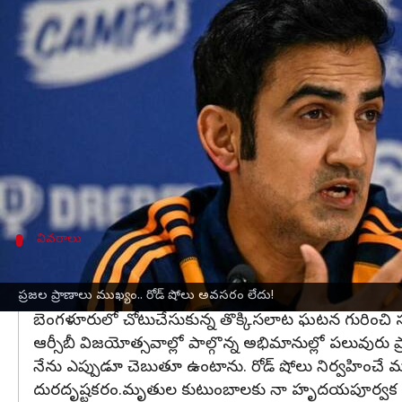
వ్రాసిన వారు
Jun 06, 2025
09:38 am
Sirish Praharaju
ఈ వార్తాకథనం ఏంటి
ఐపీఎల్‌
లో
రాయల్ చాలెంజర్స్ బెంగళూరు
(ఆర్సీబీ) విజ
దేశవ్యాప్తంగా దిగ్భ్రాంతికి గురిచేసింది.
ఈ విషాదకర ఘటనపై పలువురు ప్రముఖులు సంతాపం వ్యక్
తాజాగా భారత జట్టు ప్రధాన కోచ్
గౌతమ్ గంభీర్
స్పందిస
వివరాలు
సంబరాలను స్టేడియంలో కూడా నిర్వహించుకోవచ్
ఇంగ్లండ్‌
తో జరగనున్న టెస్టు సిరీస్‌ సందర్భంగా
ముంబై
లో భా
ప్రజల ప్రాణాలు ముఖ్యం.. రోడ్ షోలు అవసరం లేదు!
బెంగళూరులో చోటుచేసుకున్న తొక్కిసలాట ఘటన గురించి స
ఆర్సీబీ విజయోత్సవాల్లో పాల్గొన్న అభిమానుల్లో పలువురు ప్ర
నేను ఎప్పుడూ చెబుతూ ఉంటాను. రోడ్ షోలు నిర్వహించ
దురదృష్టకరం.మృతుల కుటుంబాలకు నా హృదయపూర్వక సాను