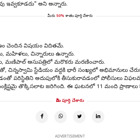
ావు ఇవ్వకూడదు" అని అన్నారు.
మీరు
50%
శాతం పూర్తి చేశారు
ణం చెందిన విషయం విదితమే.
, మహిళలు, చిన్నారులు ఉన్నారు.
ురు, మణిపాల్ ఆసుపత్రిలో మరొకరు మరణించారు.
, చిన్నస్వామి స్టేడియం వద్దకి భారీ సంఖ్యలో అభిమానులు చేరుక
డంతో పరిస్థితిని అదుపులోకి తీసుకురావడంలో పోలీసులు విఫల
లిష్టమై తొక్కిసలాట జరిగింది. ఈ ఘటనలో 11 మంది ప్రాణాలు 
మీరు పూర్తి చేశారు
ADVERTISEMENT