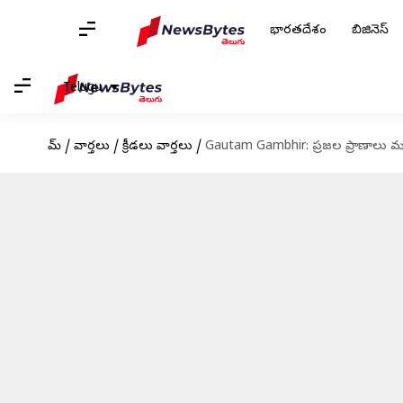
భారతదేశం
బిజినెస్
Telugu
హోమ్
/
వార్తలు
/
క్రీడలు వార్తలు
/
Gautam Gambhir: ప్రజల ప్రాణాలు ము