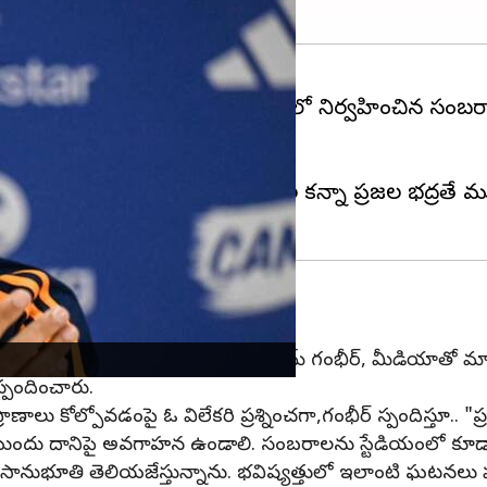
యాన్ని పురస్కరించుకుని బెంగళూరులో నిర్వహించిన సం
తం చేస్తున్నారు.
్తూ, ప్రాణాలు విలువైనవని, ఉత్సవాల కన్నా ప్రజల భద్రతే మ
చు: గంభీర్
రత కెప్టెన్
శుభమన్ గిల్‌
తో కలిసి గౌతమ్ గంభీర్‌, మీడియాతో మాట
్పందించారు.
ాణాలు కోల్పోవడంపై ఓ విలేకరి ప్రశ్నించగా,గంభీర్ స్పందిస్తూ.. "
ే ముందు దానిపై అవగాహన ఉండాలి. సంబరాలను స్టేడియంలో క
భూతి తెలియజేస్తున్నాను. భవిష్యత్తులో ఇలాంటి ఘటనలు పు