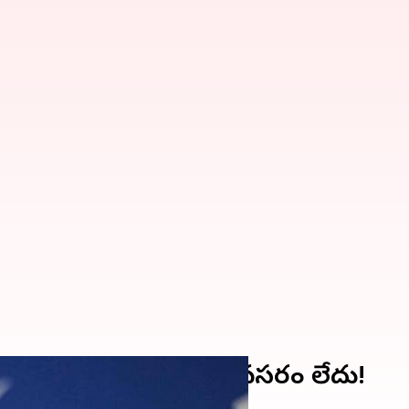
ముఖ్యం.. రోడ్ షోలు అవసరం లేదు!