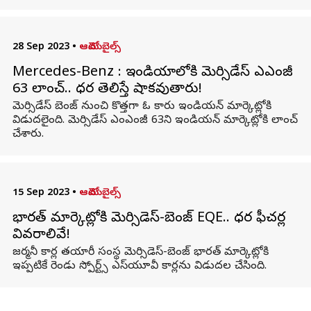
28 Sep 2023
•
ఆటోమొబైల్స్
Mercedes-Benz : ఇండియాలోకి మెర్సిడేస్ ఎఎంజీ
63 లాంచ్.. ధర తెలిస్తే షాకవుతారు!
మెర్సిడేస్ బెంజ్ నుంచి కొత్తగా ఓ కారు ఇండియన్ మార్కెట్లోకి
విడుదలైంది. మెర్సిడేస్ ఎంఎంజీ 63ని ఇండియన్ మార్కెట్లోకి లాంచ్
చేశారు.
15 Sep 2023
•
ఆటోమొబైల్స్
భారత్ మార్కెట్లోకి మెర్సిడెస్-బెంజ్ EQE.. ధర ఫీచర్ల
వివరాలివే!
జర్మనీ కార్ల తయారీ సంస్థ మెర్సిడెస్-బెంజ్ భారత్ మార్కెట్లోకి
ఇప్పటికే రెండు స్పోర్ట్స్ ఎస్‌యూవీ కార్లను విడుదల చేసింది.