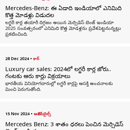
Mercedes-Benz: ఈ ఏడాది ఇండియాలో ఎనిమిది
కొత్త మోడళ్లు విడుదల
లగ్జరీ కార్ల తయారీ దిగ్గజం అయిన మెర్సిడెస్‌ బెంజ్‌ ఇండియా
2025 సంవత్సరంలో ఎనిమిది కొత్త మోడళ్లను ప్రవేశపెట్టనున్నట్లు
ప్రకటించింది.
28 Dec 2024
•
కార్
Luxury car sales: 2024లో లగ్జరీ కార్ల జోరు..
గంటకు ఆరు కార్లు విక్రయాలు
భారతీయ వినియోగదారుల్లో లగ్జరీ కార్లపై ఆసక్తి అంచనాలకు
మించి పెరుగుతోంది.
15 Nov 2024
•
ఆటోమొబైల్స్
Mercedes Benz: 3 శాతం ధరలు పెంచిన మెర్సిడెస్