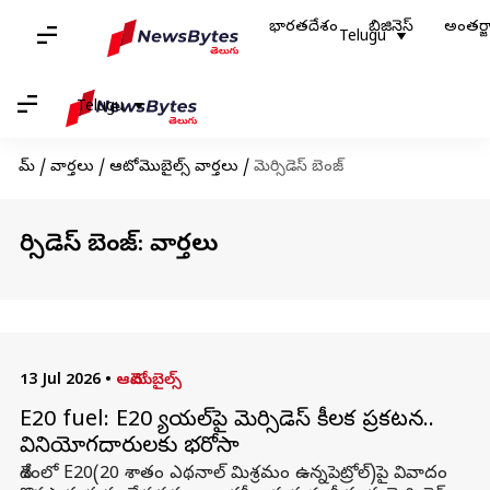
భారతదేశం
బిజినెస్
అంతర్
Telugu
Telugu
హోమ్
/
వార్తలు
/
ఆటోమొబైల్స్ వార్తలు
/
మెర్సిడెస్ బెంజ్
మెర్సిడెస్ బెంజ్: వార్తలు
13 Jul 2026
•
ఆటోమొబైల్స్
E20 fuel: E20 ఫ్యూయల్‌పై మెర్సిడెస్‌ కీలక ప్రకటన..
వినియోగదారులకు భరోసా
దేశంలో E20(20 శాతం ఎథనాల్ మిశ్రమం ఉన్నపెట్రోల్)పై వివాదం