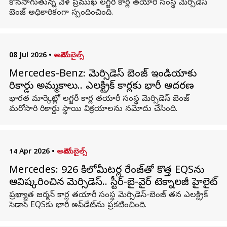
కొనసాగుతున్న వేళ ప్రముఖ లగ్జరీ కార్ల తయారీ సంస్థ మెర్సిడెస్
బెంజ్ అధికారికంగా స్పందించింది.
08 Jul 2026
•
ఆటోమొబైల్స్
Mercedes-Benz: మెర్సిడెస్ బెంజ్ ఇండియాకు
రికార్డు అమ్మకాలు.. ఎలక్ట్రిక్ కార్లకు భారీ ఆదరణ
భారత మార్కెట్లో లగ్జరీ కార్ల తయారీ సంస్థ మెర్సిడెస్ బెంజ్
మరోసారి రికార్డు స్థాయి విక్రయాలను నమోదు చేసింది.
14 Apr 2026
•
ఆటోమొబైల్స్
Mercedes: 926 కిలోమీటర్ల రేంజ్‌తో కొత్త EQSను
ఆవిష్కరించిన మెర్సిడెస్.. స్టీర్-బై-వైర్ టెక్నాలజీ హైలైట్
ప్రఖ్యాత జర్మన్ కార్ల తయారీ సంస్థ మెర్సిడెస్-బెంజ్ తన ఎలక్ట్రిక్
సెడాన్ EQSకు భారీ అప్‌డేట్‌ను ప్రకటించింది.