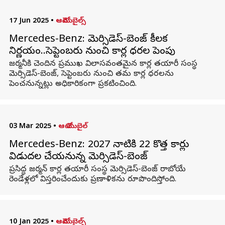
17 Jun 2025
•
ఆటోమొబైల్స్
Mercedes-Benz: మెర్సిడెస్‌-బెంజ్‌ కీలక
నిర్ణయం..సెప్టెంబరు నుంచి కార్ల ధరల పెంపు
జర్మనీకి చెందిన ప్రముఖ విలాసవంతమైన కార్ల తయారీ సంస్థ
మెర్సిడెస్-బెంజ్, సెప్టెంబరు నుంచి తమ కార్ల ధరలను
పెంచనున్నట్లు అధికారికంగా ప్రకటించింది.
03 Mar 2025
•
ఆటో మొబైల్
Mercedes-Benz: 2027 నాటికి 22 కొత్త కార్లు
విడుదల చేయనున్న మెర్సిడెస్-బెంజ్
ప్రసిద్ధ జర్మన్ కార్ల తయారీ సంస్థ మెర్సిడెస్-బెంజ్ రాబోయే
రెండేళ్లలో విస్తరించేందుకు ప్రణాళికను రూపొందిస్తోంది.
10 Jan 2025
•
ఆటోమొబైల్స్