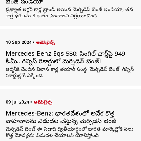
బెంజ్ ఇండియా
ప్రఖ్యాత లగ్జరీ కార్ల బ్రాండ్ అయిన మెర్సిడెస్‌ బెంజ్‌ ఇండియా, తన
కార్ల ధరలను 3 శాతం పెంచాలని నిర్ణయించింది.
10 Sep 2024
•
ఆటోమొబైల్స్
Mercedes Benz Eqs 580: సింగిల్ ఛార్జ్‌పై 949
కి.మీ.. గిన్నిస్ రికార్డులో మెర్సిడెస్‌ బెంజ్‌!
జర్మనీకి చెందిన విలాస కార్ల తయారీ సంస్థ 'మెర్సిడెస్‌ బెంజ్‌' గిన్నిస్
రికార్డుల్లోకి ఎక్కింది.
09 Jul 2024
•
ఆటోమొబైల్స్
Mercedes-Benz: భారతదేశంలో అనేక కొత్త
వాహనాలను విడుదల చేస్తున్న మెర్సిడెస్ బెంజ్
మెర్సిడెస్ బెంజ్ ఈ ఏడాది ద్వితీయార్థంలో భారత మార్కెట్లోకి పలు
కొత్త మోడళ్లను విడుదల చేయాలని యోచిస్తోంది.