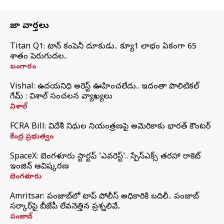
తాజా వార్తలు
Titan Q1: టైటాన్ కంపెనీ దూకుడు.. క్యూ1 లాభం ఏకంగా 65
శాతం పెరుగుదల..
బంగారం
Vishal: ఉదయనిధి అరెస్ట్‌ ఊహించలేదు.. ఇదంతా పొలిటికల్
గేమ్ : విశాల్ సంచలన వ్యాఖ్యలు
విశాల్
FCRA Bill: విదేశీ నిధుల నియంత్రణపై అమెరికాకు భారత్‌ కౌంటర్
కేంద్ర ప్రభుత్వం
SpaceX: బెంగళూరు స్టార్టప్‌ 'ఎవరెస్ట్'.. స్పేస్‌ఎక్స్ తరహా రాకెట్‌
ఇంజిన్‌ ఆవిష్కరణ
బెంగళూరు
Amritsar: పంజాబ్‌లో టాప్ పోలీస్ అధికారికి బదిలీ.. పంజాబ్
సర్కార్‌పై బీజేపీ లేవనెత్తిన ప్రశ్నలివే..
పంజాబ్