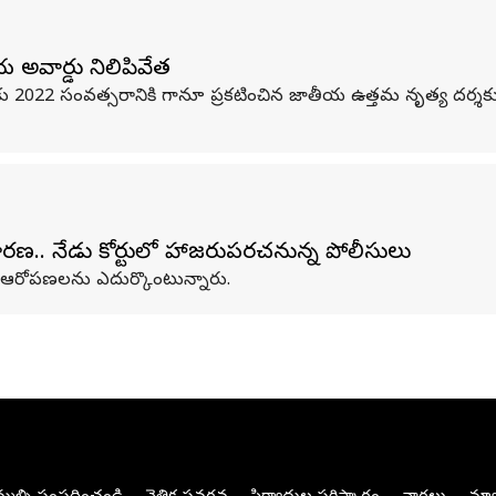
య అవార్డు నిలిపివేత
్‌కు 2022 సంవత్సరానికి గానూ ప్రకటించిన జాతీయ ఉత్తమ నృత్య దర్శకుడి అవ
చారణ.. నేడు కోర్టులో హాజరుపరచనున్న పోలీసులు
ిక ఆరోపణలను ఎదుర్కొంటున్నారు.