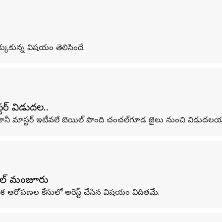
క్కుకున్న విషయం తెలిసిందే.
ర్ విడుదల..
ానీ మాస్టర్ ఇటీవలే బెయిల్ పొంది చంచల్‌గూడ జైలు నుంచి విడుదలయ్
ెయిల్ మంజూరు
ైంగిక ఆరోపణల కేసులో అరెస్ట్ చేసిన విషయం విదితమే.