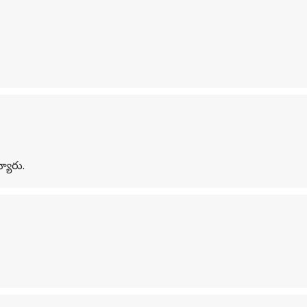
యారు.