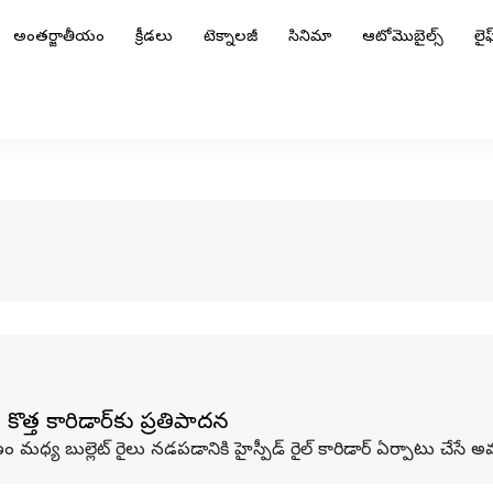
అంతర్జాతీయం
క్రీడలు
టెక్నాలజీ
సినిమా
ఆటోమొబైల్స్
లైఫ్
కొత్త కారిడార్‌కు ప్రతిపాదన
ల్లెట్‌ రైలు నడపడానికి హైస్పీడ్‌ రైల్‌ కారిడార్‌ ఏర్పాటు చేసే అవకాశా