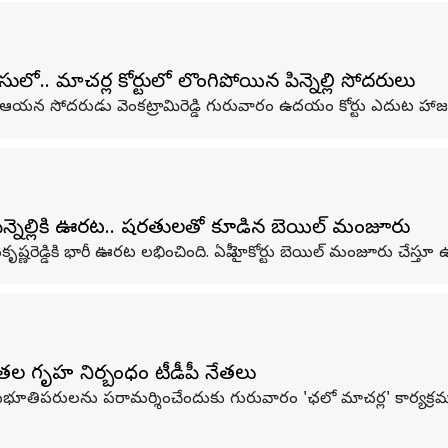
. మాచర్ల కోర్టులో లొంగిపోయిన పిన్నెల్లి సోదరులు
ారెడ్డి, ఆయన సోదరుడు వెంకట్రామిరెడ్డి గురువారం ఉదయం కోర్టు ఎదుట హ
ిన్నెల్లికి ఊరట.. షరతులతో కూడిన బెయిల్ మంజూరు
 రామకృష్ణరెడ్డికి భారీ ఊరట లభించింది. ఏపీ హైకోర్టు బెయిల్ మంజూరు చేస్తూ ఉ
ేతల గృహ నిర్బంధం టీడీపీ నేతలు
 సానుభూతిపరులను పరామర్శించేందుకు గురువారం 'ఛలో మాచర్ల' కార్యక్రమాని