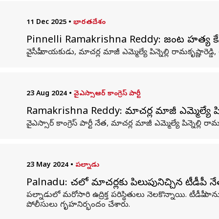
11 Dec 2025
•
భారతదేశం
Pinnelli Ramakrishna Reddy: జంట హత్య కేసులో.
వైసీపీ నాయకుడు, మాచర్ల మాజీ ఎమ్మెల్యే పిన్నెల్లి రామకృష్ణ
23 Aug 2024
•
వైఎస్సాఆర్ కాంగ్రెస్ పార్టీ
Ramakrishna Reddy: మాచర్ల మాజీ ఎమ్మెల్యే ప
వైఎస్సార్ కాంగ్రెస్ పార్టీ నేత, మాచర్ల మాజీ ఎమ్మెల్యే పిన్నెల్లి
23 May 2024
•
పల్నాడు
Palnadu: చలో మాచర్లకు పిలుపునిచ్చిన టీడీపీ న
పల్నాడులో మరోసారి ఉద్రిక్త పరిస్థితులు నెలకొన్నాయి. టీడీపీ
పోలీసులు గృహనిర్భందం చేశారు.