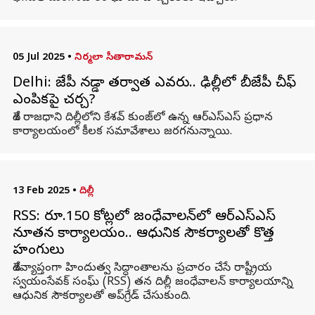
05 Jul 2025
•
నిర్మలా సీతారామన్
Delhi: జేపీ నడ్డా తర్వాత ఎవరు.. ఢిల్లీలో బీజేపీ చీఫ్
ఎంపికపై చర్చ?
దేశ రాజధాని దిల్లీలోని కేశవ్ కుంజ్‌లో ఉన్న ఆర్‌ఎస్‌ఎస్ ప్రధాన
కార్యాలయంలో కీలక సమావేశాలు జరగనున్నాయి.
13 Feb 2025
•
దిల్లీ
RSS: రూ.150 కోట్లలో జంధేవాలన్‌లో ఆర్ఎస్ఎస్
నూతన కార్యాలయం.. ఆధునిక సౌకర్యాలతో కొత్త
హంగులు
దేశవ్యాప్తంగా హిందుత్వ సిద్ధాంతాలను ప్రచారం చేసే రాష్ట్రీయ
స్వయంసేవక్ సంఘ్ (RSS) తన దిల్లీ జంధేవాలన్ కార్యాలయాన్ని
ఆధునిక సౌకర్యాలతో అప్‌గ్రేడ్ చేసుకుంది.