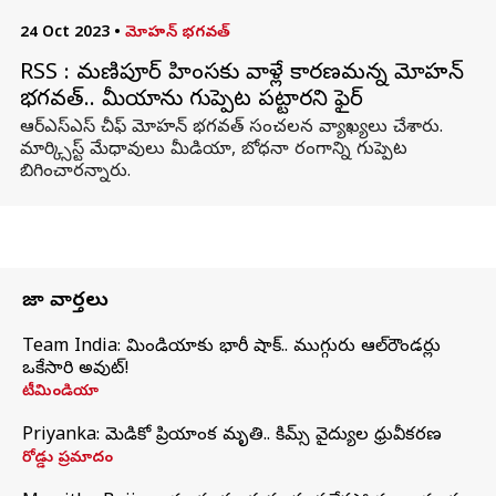
24 Oct 2023
•
మోహన్ భగవత్
RSS : మ‌ణిపూర్ హింస‌కు వాళ్లే కార‌ణమన్న మోహ‌న్
భ‌గ‌వ‌త్‌.. మీడియాను గుప్పెట పట్టారని ఫైర్
ఆర్ఎస్ఎస్ చీఫ్ మోహన్ భగవత్ సంచలన వ్యాఖ్యలు చేశారు.
మార్క్సిస్ట్ మేధావులు మీడియా, బోధ‌నా రంగాన్ని గుప్పెట
బిగించారన్నారు.
తాజా వార్తలు
Team India: టీమిండియాకు భారీ షాక్.. ముగ్గురు ఆల్‌రౌండర్లు
ఒకేసారి అవుట్!
టీమిండియా
Priyanka: మెడికో ప్రియాంక మృతి.. కిమ్స్‌ వైద్యుల ధ్రువీకరణ
రోడ్డు ప్రమాదం