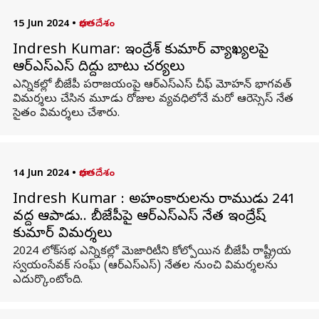
15 Jun 2024
•
భారతదేశం
Indresh Kumar: ఇంద్రేశ్‌ కుమార్‌ వ్యాఖ్యలపై
ఆర్ఎస్ఎస్ దిద్దు బాటు చర్యలు
ఎన్నికల్లో బీజేపీ పరాజయంపై ఆర్ఎస్ఎస్ చీఫ్‌ మోహన్‌ భాగవత్‌
విమర్శలు చేసిన మూడు రోజుల వ్యవధిలోనే మరో ఆరెస్సెస్‌ నేత
సైతం విమర్శలు చేశారు.
14 Jun 2024
•
భారతదేశం
Indresh Kumar : అహంకారులను రాముడు 241
వద్ద ఆపాడు.. బీజేపీపై ఆర్‌ఎస్‌ఎస్‌ నేత ఇంద్రేష్‌
కుమార్‌ విమర్శలు
2024 లోక్‌సభ ఎన్నికల్లో మెజారిటీని కోల్పోయిన బీజేపీ రాష్ట్రీయ
స్వయంసేవక్ సంఘ్ (ఆర్‌ఎస్‌ఎస్) నేతల నుంచి విమర్శలను
ఎదుర్కొంటోంది.