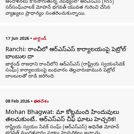
ఆందోళనలు కొనసాగుతున్న నేపథ్యంలో ఆర్ఎస్ఎస్ (RSS)
సర్‌సంఘ్‌చాలక్ మోహన్ భగవత్ యువత గురించి చేసిన
వ్యాఖ్యలు ప్రాధాన్యం సంతరించుకున్నాయి.
17 Jun 2026
•
జార్ఖండ్
Ranchi: రాంచీలో ఆర్‌ఎస్‌ఎస్ కార్యాలయంపై పెట్రోల్
బాంబుల దాడి
జార్ఖండ్ రాజధాని రాంచీలోని ఆర్‌ఎస్‌ఎస్ (రాష్ట్రీయ స్వయంసేవక్
సంఘ్) కార్యాలయంపై బుధవారం తెల్లవారుజామున పెట్రోల్
బాంబులతో దాడి జరిగింది.
08 Feb 2026
•
భారతదేశం
Mohan Bhagwat: మా కోట్లమంది హిందువులు
తలచుకుంటే.. ఆర్ఎస్ఎస్ చీఫ్ ఘాటు హెచ్చరిక!
రాష్ట్రీయ స్వయం సేవక్ సంఘ్ (ఆర్‌ఎస్‌ఎస్ ) అధినేత మోహన్
భగవత్ మంగళవారం ఘాటు హెచ్చరికలు ఇచ్చారు.