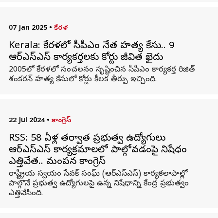
07 Jan 2025
•
కేరళ
Kerala: కేరళలో సీపీఎం నేత హత్య కేసు.. 9
ఆర్ఎస్ఎస్ కార్యకర్తలకు కోర్టు జీవిత ఖైదు
2005లో కేరళలో సంచలనం సృష్టించిన సీపీఎం కార్యకర్త రిజిత్
శంకరన్ హత్య కేసులో కోర్టు కీలక తీర్పు ఇచ్చింది.
22 Jul 2024
•
కాంగ్రెస్
RSS: 58 ఏళ్ల తర్వాత ప్రభుత్వ ఉద్యోగులు
ఆర్‌ఎస్‌ఎస్ కార్యక్రమాలలో పాల్గోవడంపై నిషేధం
ఎత్తివేత.. మండిపడిన కాంగ్రెస్
రాష్ట్రీయ స్వయం సేవక్ సంఘ్ (ఆర్ఎస్ఎస్) కార్యకలాపాల్లో
పాల్గొనే ప్రభుత్వ ఉద్యోగులపై ఉన్న నిషేధాన్ని కేంద్ర ప్రభుత్వం
ఎత్తివేసింది.