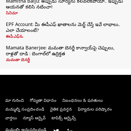
Mamitha Baiju: అప్పుడు సూర్యను కలవలేకపోయా.. ఇప్పుడు
ఆయనతో కలిసి నటించా!
సినిమా
EPF Account: మీ ఈపీఎఫ్ ఖాతాలను మెర్జ్ చేస్తే ఇవే లాభాలు..
ఎలా చేయాలంటే?
ఈపీఎఫ్ఓ
Mamata Banerjee: మమతా బెనర్జీ కాన్వాయ్‌పై చెప్పులు,
రాళ్లతో దాడి : బెంగాల్‌లో ఉద్రిక్తత
మమతా బెనర్జీ
మా గురించి
గోప్యతా విధానం
నిబంధనలు & షరతులు
మమ్మల్ని సంప్రదించండి
నైతిక ప్రవర్తన
ఫిర్యాదుల పరిష్కారం
వార్తలు
న్యూస్ ఆర్కైవ్
టాపిక్స్ ఆర్కైవ్స్
మమ్మల్ని అనుసరించండి