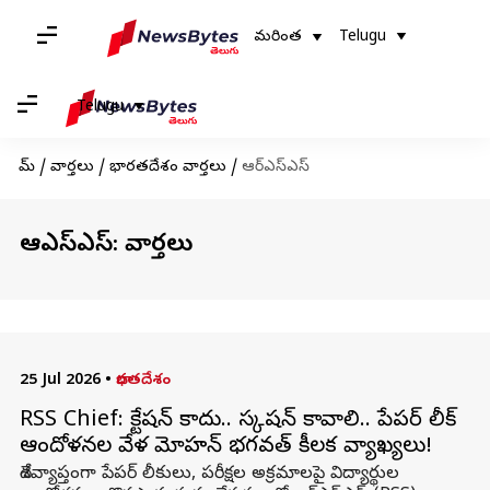
మరింత
Telugu
Telugu
హోమ్
/
వార్తలు
/
భారతదేశం వార్తలు
/
ఆర్ఎస్ఎస్
ఆర్ఎస్ఎస్: వార్తలు
25 Jul 2026
•
భారతదేశం
RSS Chief: డిక్టేషన్ కాదు.. డిస్కషన్ కావాలి.. పేపర్ లీక్
ఆందోళనల వేళ మోహన్ భగవత్ కీలక వ్యాఖ్యలు!
దేశవ్యాప్తంగా పేపర్ లీకులు, పరీక్షల అక్రమాలపై విద్యార్థుల