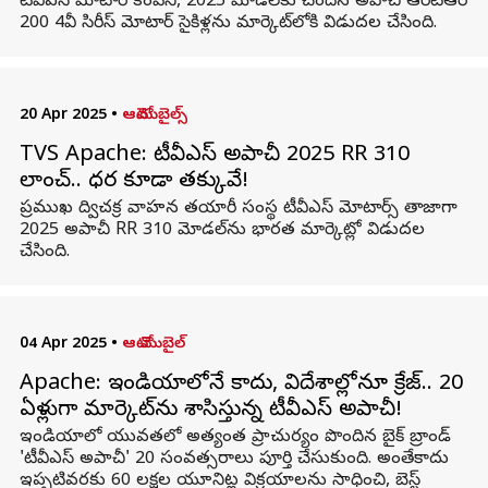
టీవీఎస్ మోటార్ కంపెనీ, 2025 మోడల్‌కు చెందిన అపాచీ ఆర్‌టీఆర్
200 4వీ సిరీస్‌ మోటార్ సైకిళ్లను మార్కెట్‌లోకి విడుదల చేసింది.
20 Apr 2025
•
ఆటోమొబైల్స్
TVS Apache: టీవీఎస్ అపాచీ 2025 RR 310
లాంచ్.. ధర కూడా తక్కువే!
ప్రముఖ ద్విచక్ర వాహన తయారీ సంస్థ టీవీఎస్ మోటార్స్‌ తాజాగా
2025 అపాచీ RR 310 మోడల్‌ను భారత మార్కెట్లో విడుదల
చేసింది.
04 Apr 2025
•
ఆటో మొబైల్
Apache: ఇండియాలోనే కాదు, విదేశాల్లోనూ క్రేజ్.. 20
ఏళ్లుగా మార్కెట్‌ను శాసిస్తున్న టీవీఎస్ అపాచీ!
ఇండియాలో యువతలో అత్యంత ప్రాచుర్యం పొందిన బైక్ బ్రాండ్
'టీవీఎస్ అపాచీ' 20 సంవత్సరాలు పూర్తి చేసుకుంది. అంతేకాదు
ఇప్పటివరకు 60 లక్షల యూనిట్ల విక్రయాలను సాధించి, బెస్ట్