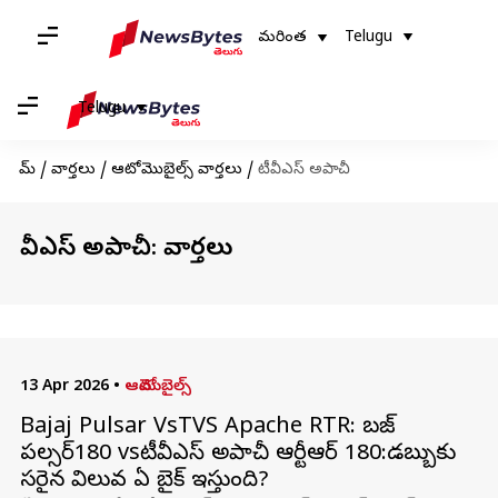
మరింత
Telugu
Telugu
హోమ్
/
వార్తలు
/
ఆటోమొబైల్స్ వార్తలు
/
టీవీఎస్ అపాచీ
టీవీఎస్ అపాచీ: వార్తలు
13 Apr 2026
•
ఆటోమొబైల్స్
Bajaj Pulsar VsTVS Apache RTR: బజాజ్
పల్సర్180 vsటీవీఎస్ అపాచీ ఆర్టీఆర్ 180:డబ్బుకు
సరైన విలువ ఏ బైక్ ఇస్తుంది?