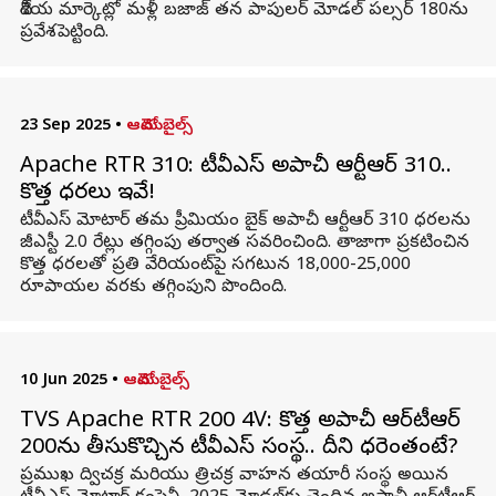
దేశీయ మార్కెట్లో మళ్లీ బజాజ్ తన పాపులర్ మోడల్ పల్సర్ 180ను
ప్రవేశపెట్టింది.
23 Sep 2025
•
ఆటోమొబైల్స్
Apache RTR 310: టీవీఎస్‌ అపాచీ ఆర్టీఆర్‌ 310..
కొత్త ధరలు ఇవే!
టీవీఎస్‌ మోటార్‌ తమ ప్రీమియం బైక్‌ అపాచీ ఆర్టీఆర్‌ 310 ధరలను
జీఎస్టీ 2.0 రేట్లు తగ్గింపు తర్వాత సవరించింది. తాజాగా ప్రకటించిన
కొత్త ధరలతో ప్రతి వేరియంట్‌పై సగటున 18,000-25,000
రూపాయల వరకు తగ్గింపుని పొందింది.
10 Jun 2025
•
ఆటోమొబైల్స్
TVS Apache RTR 200 4V: కొత్త అపాచీ ఆర్‌టీఆర్‌
200ను తీసుకొచ్చిన టీవీఎస్‌ సంస్థ.. దీని ధరెంతంటే?
ప్రముఖ ద్విచక్ర మరియు త్రిచక్ర వాహన తయారీ సంస్థ అయిన