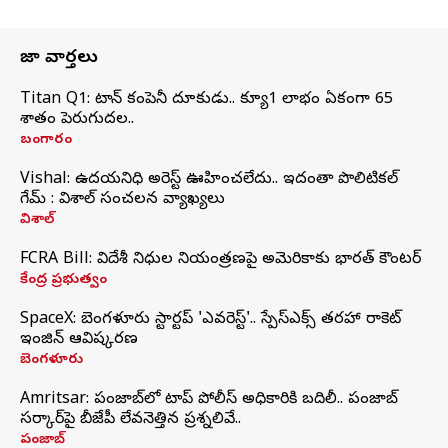
తాజా వార్తలు
Titan Q1: టైటాన్ కంపెనీ దూకుడు.. క్యూ1 లాభం ఏకంగా 65
శాతం పెరుగుదల..
బంగారం
Vishal: ఉదయనిధి అరెస్ట్‌ ఊహించలేదు.. ఇదంతా పొలిటికల్
గేమ్ : విశాల్ సంచలన వ్యాఖ్యలు
విశాల్
FCRA Bill: విదేశీ నిధుల నియంత్రణపై అమెరికాకు భారత్‌ కౌంటర్
కేంద్ర ప్రభుత్వం
SpaceX: బెంగళూరు స్టార్టప్‌ 'ఎవరెస్ట్'.. స్పేస్‌ఎక్స్ తరహా రాకెట్‌
ఇంజిన్‌ ఆవిష్కరణ
బెంగళూరు
Amritsar: పంజాబ్‌లో టాప్ పోలీస్ అధికారికి బదిలీ.. పంజాబ్
సర్కార్‌పై బీజేపీ లేవనెత్తిన ప్రశ్నలివే..
పంజాబ్