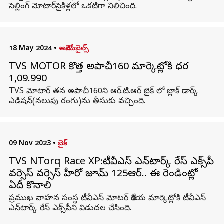
సెల్లింగ్ మోటార్‌సైకిళ్లలో ఒకటిగా నిలిచింది.
18 May 2024
•
ఆటోమొబైల్స్
TVS MOTOR కొత్త అపాచీ160 మార్కెట్లోకి ధర
1,09.990
TVS మోటార్ తన అపాచీ160ని ఆర్.టి.ఆర్ బైక్ లో బ్లాక్ డార్క్
ఎడిషన్(నలుపు రంగు)ను తీసుకు వచ్చింది.
09 Nov 2023
•
బైక్
TVS NTorq Race XP:టీవీఎస్ ఎన్‌టార్క్ రేస్ ఎక్స్‌పీ
వర్సెస్ వర్సెస్ హీరో జూమ్ 125ఆర్.. ఈ రెండింట్లో
ఏదీ కొనాలి
ప్రముఖ వాహన సంస్థ టీవీఎస్ మోటర్ దేశీయ మార్కెట్లోకి టీవీఎస్
ఎన్‌టార్క్ రేస్ ఎక్స్‌పీ‌ని విడుదల చేసింది.