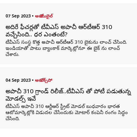
07 Sep 2023
•
ఆటో మొబైల్
అదిరే ఫీచర్లతో టీవీఎస్ అపాచీ ఆర్‌టీఆర్ 310
వచ్చేసింది.. ధర ఎంతంటే?
టీవీఎస్ సంస్థ కొత్త అపాచీ ఆర్‌టీఆర్ 310 బైకును లాంచ్ చేసింది.
ఇండియాతో పాటు బ్యాంకాక్ మార్కెట్లోనూ ఈ బైక్ ను లాంచ్
చేశారు.
04 Sep 2023
•
ఆటో ఎక్స్‌పో
అపాచీ 310 గ్రాండ్ రిలీజ్..టీవీఎస్ తో పోటీ పడుతున్న
మోడల్స్ ఇవే
టీవీఎస్ అపాచీ 310 ఆర్టీఆర్ స్ట్రీట్‌ మోడల్ బుధవారం భారత
ఆటోమార్కెట్లోకి విడుదల చేసేందుకు మోటార్ కంపెనీ రంగం సిద్ధం
చేసింది.