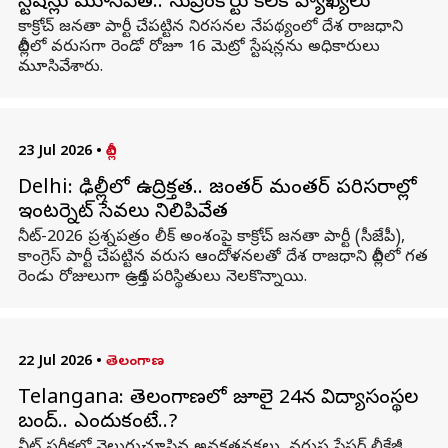
స్టేషన్లు మూసివేత.. సుప్రీంకోర్టు కీలక వ్యాఖ్యలు
కాక్రోచ్ జనతా పార్టీ చేపట్టిన నిరసనల నేపథ్యంలో దేశ రాజధాని
దిల్లీలో వరుసగా రెండో రోజూ 16 మెట్రో స్టేషన్లను అధికారులు
మూసివేశారు.
23 Jul 2026
•
దిల్లీ
Delhi: ఢిల్లీలో ఉద్రిక్తత.. జంతర్ మంతర్ పరిసరాల్లో
ఇంటర్నెట్ సేవలు నిలిపివేత
నీట్-2026 ప్రశ్నపత్రం లీక్ అంశంపై కాక్రోచ్ జనతా పార్టీ (సీజేపీ),
కాంగ్రెస్ పార్టీ చేపట్టిన వరుస ఆందోళనలతో దేశ రాజధాని దిల్లీలో గత
రెండు రోజులుగా ఉద్రిక్త పరిస్థితులు నెలకొన్నాయి.
22 Jul 2026
•
తెలంగాణ
Telangana: తెలంగాణలో జూలై 24న విద్యాసంస్థల
బంద్.. ఎందుకంటే..?