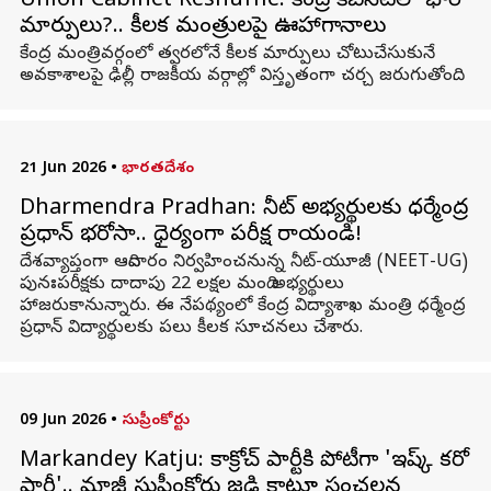
Union Cabinet Reshuffle: కేంద్ర కేబినెట్‌లో భారీ
మార్పులు?.. కీలక మంత్రులపై ఊహాగానాలు
కేంద్ర మంత్రివర్గంలో త్వరలోనే కీలక మార్పులు చోటుచేసుకునే
అవకాశాలపై ఢిల్లీ రాజకీయ వర్గాల్లో విస్తృతంగా చర్చ జరుగుతోంది.
21 Jun 2026
•
భారతదేశం
Dharmendra Pradhan: నీట్ అభ్యర్థులకు ధర్మేంద్ర
ప్రధాన్ భరోసా.. ధైర్యంగా పరీక్ష రాయండి!
దేశవ్యాప్తంగా ఆదివారం నిర్వహించనున్న నీట్-యూజీ (NEET-UG)
పునఃపరీక్షకు దాదాపు 22 లక్షల మంది అభ్యర్థులు
హాజరుకానున్నారు. ఈ నేపథ్యంలో కేంద్ర విద్యాశాఖ మంత్రి ధర్మేంద్ర
ప్రధాన్ విద్యార్థులకు పలు కీలక సూచనలు చేశారు.
09 Jun 2026
•
సుప్రీంకోర్టు
Markandey Katju: కాక్రోచ్ పార్టీకి పోటీగా 'ఇష్క్ కరో
పార్టీ'.. మాజీ సుప్రీంకోర్టు జడ్జి కాట్జూ సంచలన