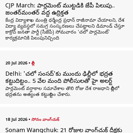
CJP March: పార్లమెంట్ ముట్టడికి సీజేపీ పిలుపు..
జంతర్‌మంతర్ వద్ద ఉద్రిక్తత
కేంద్ర విద్యాశాఖ మంత్రి ధర్మేంద్ర ప్రధాన్ రాజీనామా చేయాలని, దేశ
విద్యా వ్యవస్థలో సమగ్ర సంస్కరణలు చేపట్టాలని డిమాండ్ చేస్తూ
కాక్రోచ్ జనతా పార్టీ (సీజేపీ) సోమవారం 'చలో పార్లమెంట్'
కార్యక్రమానికి పిలుపునిచ్చింది.
20 Jul 2026
•
దిల్లీ
Delhi: 'చలో సంసద్'కు ముందు ఢిల్లీలో భద్రత
కట్టుదిట్టం.. 5 వేల మంది పోలీసులతో హై అలర్ట్
పార్లమెంట్ వర్షాకాల సమావేశాల తొలి రోజు దేశ రాజధాని దిల్లీలో
భద్రతను అత్యంత కట్టుదిట్టం చేశారు.
18 Jul 2026
•
సోనం వాంగ్‌చుక్
Sonam Wangchuk: 21 రోజుల వాంగ్‌చుక్‌ దీక్షకు