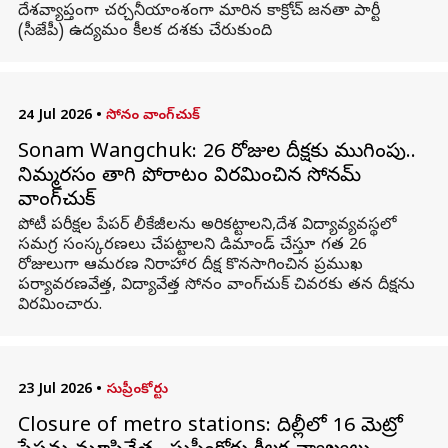
దేశవ్యాప్తంగా చర్చనీయాంశంగా మారిన కాక్రోచ్ జనతా పార్టీ
(సీజేపీ) ఉద్యమం కీలక దశకు చేరుకుంది.
24 Jul 2026
•
సోనం వాంగ్‌చుక్
Sonam Wangchuk: 26 రోజుల దీక్షకు ముగింపు..
నిమ్మరసం తాగి పోరాటం విరమించిన సోనమ్
వాంగ్‌చుక్
పోటీ పరీక్షల పేపర్ లీకేజీలను అరికట్టాలని,దేశ విద్యావ్యవస్థలో
సమగ్ర సంస్కరణలు చేపట్టాలని డిమాండ్ చేస్తూ గత 26
రోజులుగా ఆమరణ నిరాహార దీక్ష కొనసాగించిన ప్రముఖ
పర్యావరణవేత్త, విద్యావేత్త సోనం వాంగ్‌చుక్ చివరకు తన దీక్షను
విరమించారు.
23 Jul 2026
•
సుప్రీంకోర్టు
Closure of metro stations: దిల్లీలో 16 మెట్రో