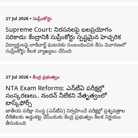
27 Jul 2026
•
సుప్రీంకోర్టు
Supreme Court: నిరసనలపై బలప్రయోగం
సరికాదు: కేంద్రానికి సుప్రీంకోర్టు స్పష్టమైన హెచ్చరిక
విద్యార్థులపై లాఠీచార్జ్ ఘటనకు సంబంధించిన కేసు విచారణలో
సుప్రీంకోర్టు కీలక వ్యాఖ్యలు చేసింది.
27 Jul 2026
•
కేంద్ర ప్రభుత్వం
NTA Exam Reforms: ఎన్‌టీఏ పరీక్షల్లో
సంస్కరణలు.. నందన్ నీలేకని నేతృత్వంలో
టాస్క్‌ఫోర్స్
జాతీయ పరీక్షా సంస్థ (ఎన్‌టీఏ) నిర్వహించే పరీక్షల్లో ప్రశ్నపత్రాల
లీకేజీలకు అడ్డుకట్ట వేసేందుకు కేంద్ర ప్రభుత్వం కీలక నిర్ణయం
తీసుకుంది.