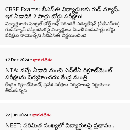
CBSE Exams: సీబీఎస్‌ఈ విద్యార్థులకు గుడ్ న్యూస్‌..
ఇక ఏడాదికి 2 సార్లు బోర్డు పరీక్షలు!
విద్యార్థులకు సెంట్రల్‌ బోర్డ్‌ ఆఫ్‌ సెకండరీ ఎడ్యుకేషన్‌ (సీబీఎస్‌ఈ)
గుడ్‌న్యూస్‌ చెప్పింది. ఇకపై విద్యార్థులు ఏడాదికి రెండుసార్లు బోర్డు
పరీక్షలు రాయొచ్చని సీబీఎస్‌ఈ నిర్ణయించింది.
17 Dec 2024
•
భారతదేశం
NTA: వచ్చే ఏడాది నుంచి ఎన్‌టీఏ రిక్రూట్‌మెంట్‌
పరీక్షలను నిర్వహించదు: కేంద్ర మంత్రి
కేంద్రం రిక్రూట్‌మెంట్, ప్రవేశ పరీక్షలు నిర్వహణపై నిర్ణయాలు
తీసుకున్నది.
22 Jun 2024
•
భారతదేశం
NEET: పరిమిత సంఖ్యలో విద్యార్థులపై ప్రభావం..