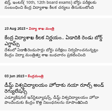
టెన్త్, ఇంటర్( 10th, 12th board exams) బోర్డు పరీక్షలకు
సంబంధించి కేంద్ర విద్యాశాఖ కీలక చర్యలు తీసుకుంటోంది.
23 Aug 2023
•
విద్యా శాఖ మంత్రి
కేంద్ర విద్యాశాఖ కీలక నిర్ణయం.. ఏడాదికి రెండు బోర్డ్
ఎగ్జామ్స్
దేశంలో ఏడాదికి రెండుసార్లు బోర్డు పరీక్షలు నిర్వహించనున్నట్లు
కేంద్రం విద్యా మంత్రిత్వ శాఖ బుధవారం ప్రకటించింది.
03 Jun 2023
•
కేంద్రమంత్రి
డీమ్డ్‌ విశ్వవిద్యాలయం హోదాకు నయా రూల్స్ అండ్
రెగ్యులేషన్స్
ఎడ్యూకేషనల్ ఇన్‌స్టిట్యూషన్స్‌, డీమ్డ్‌ విశ్వవిద్యాలయం హోదా
పొందేందుకు కేంద్రం కొత్త నిబంధనలను రూపొందించింది.