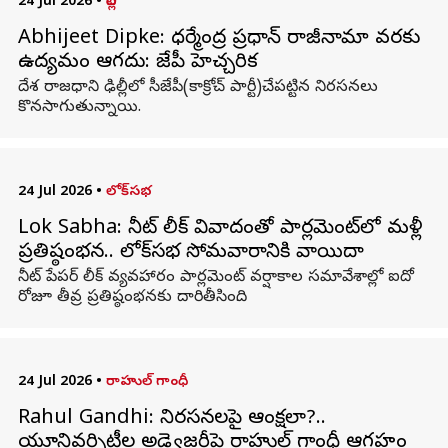
24 Jul 2026
•
దిల్లీ
Abhijeet Dipke: ధర్మేంద్ర ప్రధాన్ రాజీనామా వరకు
ఉద్యమం ఆగదు: సీజేపీ హెచ్చరిక
దేశ రాజధాని ఢిల్లీలో సీజేపీ(కాక్రోచ్ పార్టీ)చేపట్టిన నిరసనలు
కొనసాగుతున్నాయి.
24 Jul 2026
•
లోక్‌సభ
Lok Sabha: నీట్‌ లీక్‌ వివాదంతో పార్లమెంట్‌లో మళ్లీ
ప్రతిష్ఠంభన.. లోక్‌సభ సోమవారానికి వాయిదా
నీట్‌ పేపర్‌ లీక్‌ వ్యవహారం పార్లమెంట్‌ వర్షాకాల సమావేశాల్లో ఐదో
రోజూ తీవ్ర ప్రతిష్ఠంభనకు దారితీసింది.
24 Jul 2026
•
రాహుల్ గాంధీ
Rahul Gandhi: నిరసనలపై ఆంక్షలా?..
యూనివర్సిటీల అడ్వైజరీపై రాహుల్‌ గాంధీ ఆగ్రహం