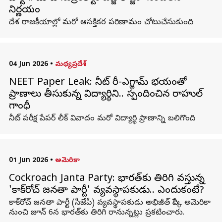
నిర్ణయం
దేశ రాజకీయాల్లో మరో ఆసక్తికర పరిణామం చోటుచేసుకుంది.
04 Jun 2026
•
మధ్యప్రదేశ్
NEET Paper Leak: నీట్ రీ-ఎగ్జామ్ భయంతో
ప్రాణాలు తీసుకున్న విద్యార్థిని.. స్పందించిన రాహుల్
గాంధీ
నీట్ పరీక్ష పేపర్ లీక్ వివాదం మరో విద్యార్థి ప్రాణాన్ని బలిగొంది.
01 Jun 2026
•
అమెరికా
Cockroach Janta Party: భారత్‌కు తిరిగి వస్తున్న
'కాక్‌రోచ్ జనతా పార్టీ' వ్యవస్థాపకుడు.. ఎందుకంటే?
కాక్‌రోచ్ జనతా పార్టీ (సీజేపీ) వ్యవస్థాపకుడు అభిజీత్ దిప్కే అమెరికా
నుంచి జూన్ 6న భారత్‌కు తిరిగి రానున్నట్లు ప్రకటించారు.