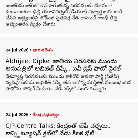
జంతర్‌మంతర్‌లో కొనసాగుతున్న నిరసనలకు దూరంగా
ఉండాలంటూ ఢిల్లీ యూనివర్సిటీ (డీయూ) విద్యార్థులకు జారీ
చేసిన అడ్వైజరీపై లోక్‌సభ ప్రతిపక్ష నేత రాహుల్‌ గాంధీ తీవ్ర
అభ్యంతరం వ్యక్తం చేశారు.
24 Jul 2026
•
భారతదేశం
Abhijeet Dipke: జాతీయ నిరసనకు ముందు
ఆసుపత్రిలో అభిజీత్ దీప్కే.. ఐవీ డ్రిప్ ఫొటో వైరల్
దేశవ్యాప్త నిరసనలకు ముందు కాక్‌రోచ్ జనతా పార్టీ (సీజేపీ)
వ్యవస్థాపకుడు అభిజీత్ దీప్కే తన ఆరోగ్య పరిస్థితికి సంబంధించిన
ఫొటోను సోషల్ మీడియా వేదిక ఎక్స్‌లో పంచుకున్నారు.
24 Jul 2026
•
కేంద్ర ప్రభుత్వం
CJP-Centre Talks: కేంద్రంతో సీజేపీ చర్చలు..
కాన్స్టిట్యూషన్ క్లబ్‌లో నేడు కీలక భేటీ