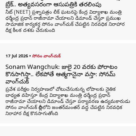
బ్రేక్.. అత్యవసరంగా ఆసుపత్రికి తరలింపు
నీట్ (NEET) ప్రశ్నాపత్రం లీక్ ఘటనపై కేంద్ర విద్యాశాఖ మంత్రి
ధర్మేంద్ర ప్రధాన్ రాజీనామా చేయాలని డిమాండ్ చేస్తూ ప్రముఖ
సామాజిక కార్యకర్త సోనం వాంగ్‌చుక్ చేపట్టిన నిరవధిక నిరాహార
దీక్ష కీలక దశకు చేరుకుంది.
17 Jul 2026
•
సోనం వాంగ్‌చుక్
Sonam Wangchuk: జులై 20 వరకు పోరాటం
కొనసాగిస్తా.. లేకపోతే ఆత్మగానైనా వస్తా: సోనమ్
వాంగ్‌చుక్
ప్రవేశ పరీక్షల నిర్వహణలో చోటుచేసుకున్న లోపాలకు నైతిక
బాధ్యత వహిస్తూ కేంద్ర విద్యాశాఖ మంత్రి ధర్మేంద్ర ప్రధాన్
రాజీనామా చేయాలని డిమాండ్ చేస్తూ పర్యావరణ ఉద్యమకారుడు
సోనం వాంగ్‌చుక్ దిల్లీలోని జంతర్‌మంతర్ వద్ద చేపట్టిన నిరవధిక
నిరాహార దీక్ష కొనసాగుతోంది.