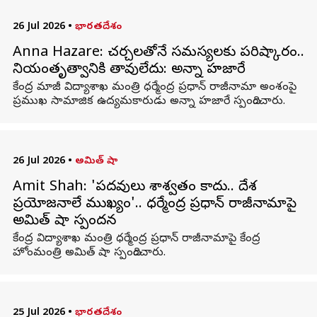
26 Jul 2026
•
భారతదేశం
Anna Hazare: చర్చలతోనే సమస్యలకు పరిష్కారం..
నియంతృత్వానికి తావులేదు: అన్నా హజారే
కేంద్ర మాజీ విద్యాశాఖ మంత్రి ధర్మేంద్ర ప్రధాన్ రాజీనామా అంశంపై
ప్రముఖ సామాజిక ఉద్యమకారుడు అన్నా హజారే స్పందించారు.
26 Jul 2026
•
అమిత్ షా
Amit Shah: 'పదవులు శాశ్వతం కాదు.. దేశ
ప్రయోజనాలే ముఖ్యం'.. ధర్మేంద్ర ప్రధాన్ రాజీనామాపై
అమిత్ షా స్పందన
కేంద్ర విద్యాశాఖ మంత్రి ధర్మేంద్ర ప్రధాన్ రాజీనామాపై కేంద్ర
హోంమంత్రి అమిత్ షా స్పందించారు.
25 Jul 2026
•
భారతదేశం