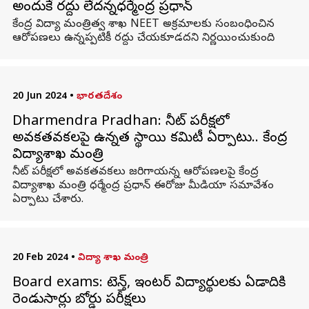
అందుకే రద్దు లేదన్నధర్మేంద్ర ప్రధాన్
కేంద్ర విద్యా మంత్రిత్వ శాఖ NEET అక్రమాలకు సంబంధించిన
ఆరోపణలు ఉన్నప్పటికీ రద్దు చేయకూడదని నిర్ణయించుకుంది.
20 Jun 2024
•
భారతదేశం
Dharmendra Pradhan: నీట్ పరీక్షలో
అవకతవకలపై ఉన్నత స్థాయి కమిటీ ఏర్పాటు.. కేంద్ర
విద్యాశాఖ మంత్రి
నీట్ పరీక్షలో అవకతవకలు జరిగాయన్న ఆరోపణలపై కేంద్ర
విద్యాశాఖ మంత్రి ధర్మేంద్ర ప్రధాన్ ఈరోజు మీడియా సమావేశం
ఏర్పాటు చేశారు.
20 Feb 2024
•
విద్యా శాఖ మంత్రి
Board exams: టెన్త్, ఇంటర్ విద్యార్థులకు ఏడాదికి
రెండుసార్లు బోర్డు పరీక్షలు