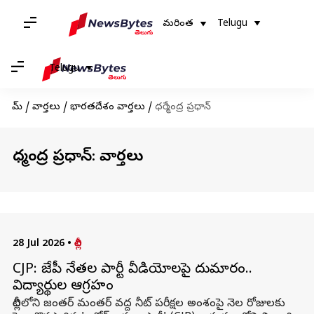
మరింత
Telugu
Telugu
హోమ్
/
వార్తలు
/
భారతదేశం వార్తలు
/
ధర్మేంద్ర ప్రధాన్
ధర్మేంద్ర ప్రధాన్: వార్తలు
28 Jul 2026
•
దిల్లీ
CJP: సీజేపీ నేతల పార్టీ వీడియోలపై దుమారం..
విద్యార్థుల ఆగ్రహం
దిల్లీలోని జంతర్ మంతర్ వద్ద నీట్ పరీక్షల అంశంపై నెల రోజులకు