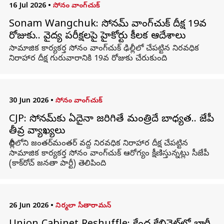
16 Jul 2026
•
సోనం వాంగ్‌చుక్
Sonam Wangchuk: సోనమ్‌ వాంగ్‌చుక్‌ దీక్ష 19వ
రోజుకు.. వైద్య పరీక్షలపై హైకోర్టు కీలక ఆదేశాలు
సామాజిక కార్యకర్త సోనం వాంగ్‌చుక్‌ ఢిల్లీలో చేపట్టిన నిరవధిక
నిరాహార దీక్ష గురువారానికి 19వ రోజుకు చేరుకుంది.
30 Jun 2026
•
సోనం వాంగ్‌చుక్
CJP: సోనమ్‌కు ఏదైనా జరిగితే మంత్రిదే బాధ్యత.. సీజేపీ
తీవ్ర వ్యాఖ్యలు
దిల్లీలోని జంతర్‌మంతర్ వద్ద నిరవధిక నిరాహార దీక్ష చేపట్టిన
సామాజిక కార్యకర్త సోనం వాంగ్‌చుక్ ఆరోగ్యం క్షీణిస్తున్నట్లు సీజేపీ
(కాక్‌రోచ్ జనతా పార్టీ) తెలిపింది.
26 Jun 2026
•
నిర్మలా సీతారామన్