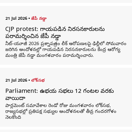
21 Jul 2026
•
జేపీ నడ్డా
CJP protest: గాయపడిన నిరసనకారులను
పరామర్శించిన జేపీ నడ్డా
నీట్-యూజీ 2026 ప్రశ్నాపత్రం లీక్ ఆరోపణలపై ఢిల్లీలో సోమవారం
జరిగిన ఆందోళనల్లో గాయపడిన నిరసనకారులను కేంద్ర ఆరోగ్య
మంత్రి జేపీ నడ్డా మంగళవారం పరామర్శించారు.
21 Jul 2026
•
లోక్‌సభ
Parliament: ఉభయ సభలు 12 గంటల వరకు
వాయిదా
పార్లమెంట్ సమావేశాల రెండో రోజు మంగళవారం లోక్‌సభ,
రాజ్యసభల్లో ప్రతిపక్ష సభ్యుల ఆందోళనలతో తీవ్ర గందరగోళం
నెలకొంది.