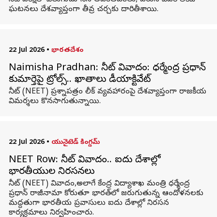
నీట్ పరీక్షలో వెలుగుచూసిన అవకతవకలు, వరుస పేపర్ లీకేజీ
ఘటనలు దేశవ్యాప్తంగా తీవ్ర చర్చకు దారితీశాయి.
22 Jul 2026
•
భారతదేశం
Naimisha Pradhan: నీట్‌ వివాదం: ధర్మేంద్ర ప్రధాన్‌
కుమార్తెపై ట్రోల్స్‌.. ఖాతాలు డీయాక్టివేట్
నీట్‌ (NEET) ప్రశ్నాపత్రం లీక్‌ వ్యవహారంపై దేశవ్యాప్తంగా రాజకీయ
విమర్శలు కొనసాగుతున్నాయి.
22 Jul 2026
•
యునైటెడ్ కింగ్డమ్
NEET Row: నీట్ వివాదం.. ఐదు దేశాల్లో
భారతీయుల నిరసనలు
నీట్ (NEET) వివాదం,అలాగే కేంద్ర విద్యాశాఖ మంత్రి ధర్మేంద్ర
ప్రధాన్ రాజీనామా కోరుతూ భారత్‌లో జరుగుతున్న ఆందోళనలకు
మద్దతుగా భారతీయ ప్రవాసులు ఐదు దేశాల్లో నిరసన
కార్యక్రమాలు నిర్వహించారు.