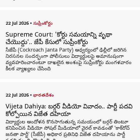
22 Jul 2026
•
సుప్రీంకోర్టు
Supreme Court: 'కోర్టు సమయాన్ని వృథా
చేయొద్దు'.. సీజేపీ కేసులో సుప్రీంకోర్టు
సీజేపీ (Cockroach Janta Party) ఆధ్వర్యంలో ఢిల్లీలో జరిగిన
నిరసనల సందర్భంగా పోలీసులు విద్యార్థులపై అమానుషంగా
వ్యవహరించారంటూ దాఖలైన అంశంపై సుప్రీంకోర్టు మంగళవారం
కీలక వ్యాఖ్యలు చేసింది.
22 Jul 2026
•
భారతదేశం
Vijeta Dahiya: బర్గర్ వీడియో వివాదం.. పార్టీ పదవి
కోల్పోయిన విజేత దహియా
విద్యార్థుల ఆందోళన కొనసాగుతున్న సమయంలో బర్గర్ తింటూ
కనిపించిన వీడియో సోషల్ మీడియాలో వైరల్ కావడంతో 'కాక్‌రోచ్
జనతా పార్టీ' (సీజేపీ) అధికార ప్రతినిధి విజేత దహియాను పార్టీ