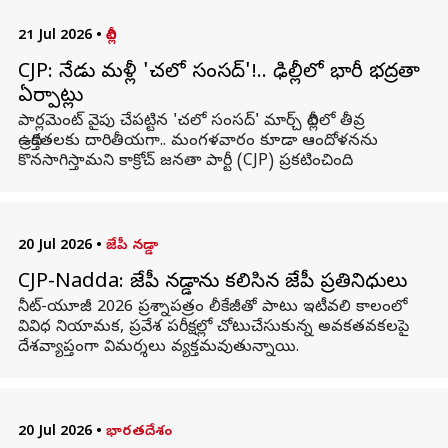
21 Jul 2026
•
దిల్లీ
CJP: నేడు మళ్లీ 'చలో సంసద్‌'!.. ఢిల్లీలో భారీ భద్రతా
ఏర్పాట్లు
పార్లమెంట్‌ వైపు చేపట్టిన 'చలో సంసద్‌' మార్చ్‌ దిల్లీలో తీవ్ర
ఉద్రిక్తతలకు దారితీయగా.. మంగళవారం కూడా ఆందోళనను
కొనసాగిస్తామని కాక్రోచ్‌ జనతా పార్టీ (CJP) ప్రకటించింది.
20 Jul 2026
•
జేపీ నడ్డా
CJP-Nadda: జేపీ నడ్డాను కలిసిన సీజేపీ ప్రతినిధులు
నీట్-యూజీ 2026 ప్రశ్నాపత్రం లీకేజీతో పాటు ఇటీవలి కాలంలో
వివిధ నియామక, ప్రవేశ పరీక్షల్లో చోటుచేసుకున్న అవకతవకలపై
దేశవ్యాప్తంగా విమర్శలు వ్యక్తమవుతున్నాయి.
20 Jul 2026
•
భారతదేశం