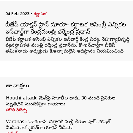
04 Feb 2023
•
కర్ణాటక
బీజేపీ యాక్షన్ ప్లాన్ షూరూ- కర్ణాటక అసెంబ్లీ ఎన్నికల
ఇన్‌చార్జ్‌గా కేంద్రమంత్రి ధర్మేంద్ర ప్రధాన్‌
బీజేపీ కర్ణాటక అసెంబ్లీ ఎన్నికల ఇన్‌చార్జ్ కేంద్ర విద్య, నైపుణ్యాభివృద్ధి,
వ్యవస్థాపకత మంత్రి ధర్మేంద్ర ప్రధాన్‌ను, కో-ఇన్‌ఛార్జ్‌గా బీజేపీ
తమిళనాడు అధ్యక్షుడు కె.అన్నామలైని అధిష్టానం నియమించింది.
తాజా వార్తలు
Houthi attack: యెమెన్‌పై హూతీల దాడి.. 30 మంది సైనికుల
మృతి,50 మందికిపైగా గాయాలు
హౌతీ రెబెల్స్
Varanasi: 'వారణాసి' చిత్రానికి మళ్లీ లీకుల షాక్.. సోషల్
మీడియాలో వైరల్‌గా యాక్షన్ వీడియో!