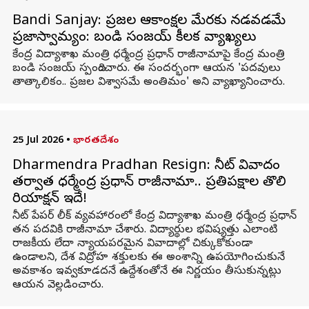
Bandi Sanjay: ప్రజల ఆకాంక్షల మేరకు నడవడమే
ప్రజాస్వామ్యం: బండి సంజయ్‌ కీలక వ్యాఖ్యలు
కేంద్ర విద్యాశాఖ మంత్రి ధర్మేంద్ర ప్రధాన్‌ రాజీనామాపై కేంద్ర మంత్రి
బండి సంజయ్‌ స్పందించారు. ఈ సందర్భంగా ఆయన 'పదవులు
తాత్కాలికం.. ప్రజల విశ్వాసమే అంతిమం' అని వ్యాఖ్యానించారు.
25 Jul 2026
•
భారతదేశం
Dharmendra Pradhan Resign: నీట్ వివాదం
తర్వాత ధర్మేంద్ర ప్రధాన్ రాజీనామా.. ప్రతిపక్షాల తొలి
రియాక్షన్ ఇదే!
నీట్ పేపర్ లీక్ వ్యవహారంలో కేంద్ర విద్యాశాఖ మంత్రి ధర్మేంద్ర ప్రధాన్
తన పదవికి రాజీనామా చేశారు. విద్యార్థుల భవిష్యత్తు ఎలాంటి
రాజకీయ లేదా న్యాయపరమైన వివాదాల్లో చిక్కుకోకుండా
ఉండాలని, దేశ విద్రోహ శక్తులకు ఈ అంశాన్ని ఉపయోగించుకునే
అవకాశం ఇవ్వకూడదనే ఉద్దేశంతోనే ఈ నిర్ణయం తీసుకున్నట్లు
ఆయన వెల్లడించారు.