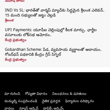
మహేష్ బాబు
IND Vs SL: భారత్‌తో వార్మప్‌ మ్యాచ్‌కు సిద్ధమైన శ్రీలంక ఎలెవన్..
15 మంది సభ్యులతో జట్టు వెల్లడి
శ్రీలంక
UPI Payments: యూపీఐ చెల్లింపుల్లో కీలక మార్పు.. ఛార్జీల
వసూలుకు లోక్‌సభ ఆమోదం..
కేంద్ర ప్రభుత్వం
Gobardhan Scheme: పేడ, వ్యవసాయ వ్యర్థాలతో ఆదాయం..
గోబర్‌ధన్ పథకానికి కేంద్రం గ్రీన్ సిగ్నల్
కేంద్ర ప్రభుత్వం
మా గురించి
గోప్యతా విధానం
నిబంధనలు & షరతులు
మమ్మల్ని సంప్రదించండి
నైతిక ప్రవర్తన
ఫిర్యాదుల పరిష్కారం
వార్తలు
న్యూస్ ఆర్కైవ్
టాపిక్స్ ఆర్కైవ్స్