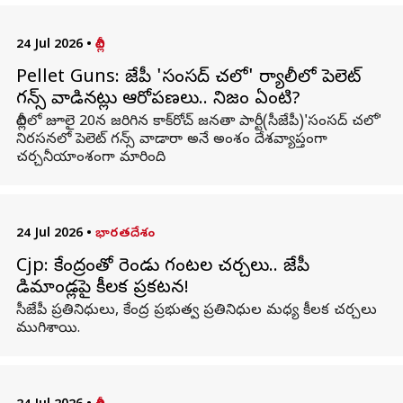
24 Jul 2026
•
దిల్లీ
Pellet Guns: సీజేపీ 'సంసద్ చలో' ర్యాలీలో పెలెట్
గన్స్ వాడినట్లు ఆరోపణలు.. నిజం ఏంటి?
దిల్లీలో జూలై 20న జరిగిన కాక్‌రోచ్ జనతా పార్టీ(సీజేపీ)'సంసద్ చలో'
నిరసనలో పెలెట్ గన్స్ వాడారా అనే అంశం దేశవ్యాప్తంగా
చర్చనీయాంశంగా మారింది.
24 Jul 2026
•
భారతదేశం
Cjp: కేంద్రంతో రెండు గంటల చర్చలు.. సీజేపీ
డిమాండ్లపై కీలక ప్రకటన!
సీజేపీ ప్రతినిధులు, కేంద్ర ప్రభుత్వ ప్రతినిధుల మధ్య కీలక చర్చలు
ముగిశాయి.