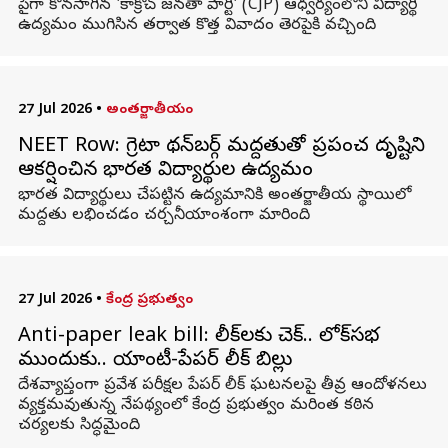
పైగా కొనసాగిన 'కాక్రోచ్ జనతా పార్టీ' (CJP) ఆధ్వర్యంలోని విద్యార్థి
ఉద్యమం ముగిసిన తర్వాత కొత్త వివాదం తెరపైకి వచ్చింది.
27 Jul 2026
•
అంతర్జాతీయం
NEET Row: గ్రెటా థన్‌బర్గ్ మద్దతుతో ప్రపంచ దృష్టిని
ఆకర్షించిన భారత విద్యార్థుల ఉద్యమం
భారత విద్యార్థులు చేపట్టిన ఉద్యమానికి అంతర్జాతీయ స్థాయిలో
మద్దతు లభించడం చర్చనీయాంశంగా మారింది.
27 Jul 2026
•
కేంద్ర ప్రభుత్వం
Anti-paper leak bill: లీక్‌లకు చెక్‌.. లోక్‌సభ
ముందుకు.. యాంటీ-పేపర్‌ లీక్‌ బిల్లు
దేశవ్యాప్తంగా ప్రవేశ పరీక్షల పేపర్‌ లీక్‌ ఘటనలపై తీవ్ర ఆందోళనలు
వ్యక్తమవుతున్న నేపథ్యంలో కేంద్ర ప్రభుత్వం మరింత కఠిన
చర్యలకు సిద్ధమైంది.