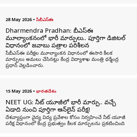
28 May 2026
•
సీబీఎస్‌ఈ
Dharmendra Pradhan: సీబీఎస్ఈ
మూల్యాంకనంలో భారీ మార్పులు.. పూర్తిగా డిజిటల్
విధానంలో జవాబు పత్రాల పరిశీలన
సీబీఎస్ఈ పరీక్షల మూల్యాంకన విధానంలో ఈసారి కీలక
మార్పులు అమలు చేసినట్లు కేంద్ర విద్యాశాఖ మంత్రి ధర్మేంద్ర
ప్రధాన్ వెల్లడించారు.
15 May 2026
•
భారతదేశం
NEET UG: నీట్ యూజీలో భారీ మార్పు.. వచ్చే
ఏడాది నుంచి పూర్తిగా ఆన్‌లైన్ పరీక్ష!
దేశవ్యాప్తంగా వైద్య విద్య ప్రవేశాల కోసం నిర్వహించే నీట్ యూజీ
పరీక్ష విధానంలో కేంద్ర ప్రభుత్వం కీలక మార్పులను ప్రకటించింది.