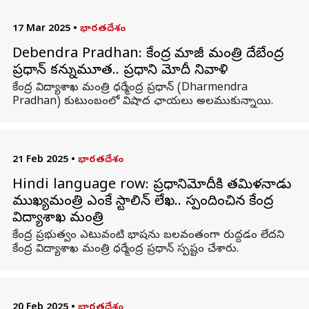
17 Mar 2025
•
భారతదేశం
Debendra Pradhan: కేంద్ర మాజీ మంత్రి దేబేంద్ర
ప్రధాన్‌ కన్నుమూత.. ప్రధాని మోదీ నివాళి
కేంద్ర విద్యాశాఖ మంత్రి ధర్మేంద్ర ప్రధాన్‌ (Dharmendra
Pradhan) కుటుంబంలో విషాద ఛాయలు అలముకున్నాయి.
21 Feb 2025
•
భారతదేశం
Hindi language row: ప్రధానిమోదీకి తమిళనాడు
ముఖ్యమంత్రి ఎంకే స్టాలిన్ లేఖ.. స్పందించిన కేంద్ర
విద్యాశాఖ మంత్రి
కేంద్ర ప్రభుత్వం ఎటువంటి భాషను బలవంతంగా రుద్దడం లేదని
కేంద్ర విద్యాశాఖ మంత్రి ధర్మేంద్ర ప్రధాన్‌ స్పష్టం చేశారు.
20 Feb 2025
•
భారతదేశం