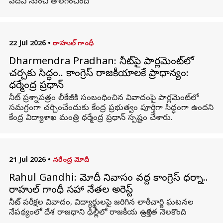
పదవి నుంచి తొలగించింది.
22 Jul 2026
•
రాహుల్ గాంధీ
Dharmendra Pradhan: నీట్‌పై పార్లమెంట్‌లో
చర్చకు సిద్ధం.. కాంగ్రెస్ రాజకీయాలకే ప్రాధాన్యం:
ధర్మేంద్ర ప్రధాన్
నీట్ ప్రశ్నాపత్రం లీకేజీకి సంబంధించిన వివాదంపై పార్లమెంట్‌లో
సమగ్రంగా చర్చించేందుకు కేంద్ర ప్రభుత్వం పూర్తిగా సిద్ధంగా ఉందని
కేంద్ర విద్యాశాఖ మంత్రి ధర్మేంద్ర ప్రధాన్ స్పష్టం చేశారు.
21 Jul 2026
•
నరేంద్ర మోదీ
Rahul Gandhi: మోదీ నివాసం వద్ద కాంగ్రెస్‌ ధర్నా..
రాహుల్‌ గాంధీ సహా నేతల అరెస్ట్
నీట్ పరీక్షల వివాదం, విద్యార్థులపై జరిగిన లాఠీచార్జి ఘటనల
నేపథ్యంలో దేశ రాజధాని ఢిల్లీలో రాజకీయ ఉద్రిక్తత నెలకొంది.