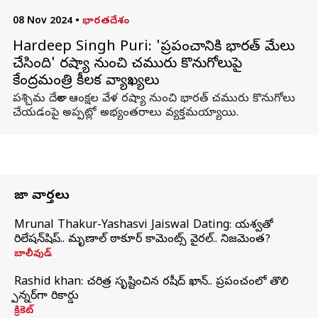
08 Nov 2024
•
భారతదేశం
Hardeep Singh Puri: 'ప్రపంచానికి భారత్ మేలు
చేసింది' రష్యా నుంచి చమురు కొనుగోలుపై
కేంద్రమంత్రి కీలక వ్యాఖ్యలు
పశ్చిమ దేశాల ఆంక్షల వేళ రష్యా నుంచి భారత్‌ చమురు కొనుగోలు
చేయడంపై అప్పట్లో అభ్యంతరాలు వ్యక్తమయ్యాయి.
తాజా వార్తలు
Mrunal Thakur-Yashasvi Jaiswal Dating: యశస్వితో
రిలేషన్‌షిప్.. మృణాల్ ఠాకూర్ కామెంట్స్ వైరల్.. నిజమెంత?
బాలీవుడ్
Rashid khan: చరిత్ర సృష్టించిన రషీద్ ఖాన్.. ప్రపంచంలో తొలి
స్పిన్నర్‌గా రికార్డు
క్రికెట్