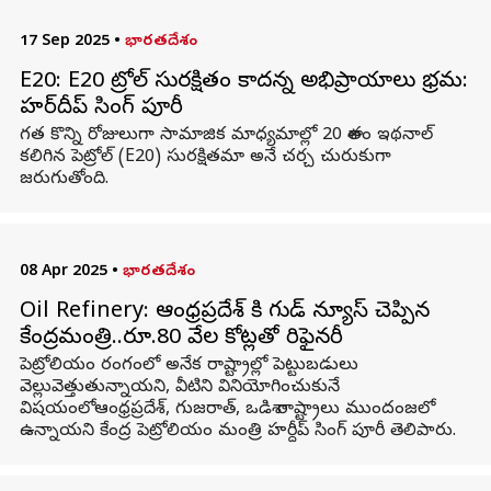
17 Sep 2025
•
భారతదేశం
E20: E20 పెట్రోల్‌ సురక్షితం కాదన్న అభిప్రాయాలు భ్రమ:
హర్‌దీప్ సింగ్ పూరీ
గత కొన్ని రోజులుగా సామాజిక మాధ్యమాల్లో 20 శాతం ఇథనాల్
కలిగిన పెట్రోల్‌ (E20) సురక్షితమా అనే చర్చ చురుకుగా
జరుగుతోంది.
08 Apr 2025
•
భారతదేశం
Oil Refinery: ఆంధ్రప్రదేశ్ కి గుడ్ న్యూస్ చెప్పిన
కేంద్రమంత్రి..రూ.80 వేల కోట్లతో రిఫైనరీ
పెట్రోలియం రంగంలో అనేక రాష్ట్రాల్లో పెట్టుబడులు
వెల్లువెత్తుతున్నాయని, వీటిని వినియోగించుకునే
విషయంలోఆంధ్రప్రదేశ్‌, గుజరాత్‌, ఒడిశా రాష్ట్రాలు ముందంజలో
ఉన్నాయని కేంద్ర పెట్రోలియం మంత్రి హర్దీప్‌ సింగ్‌ పూరీ తెలిపారు.