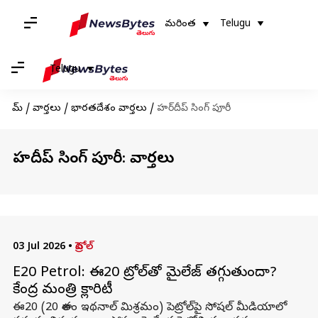
మరింత
Telugu
Telugu
హోమ్
/
వార్తలు
/
భారతదేశం వార్తలు
/
హర్‌దీప్ సింగ్ పూరీ
హర్‌దీప్ సింగ్ పూరీ: వార్తలు
03 Jul 2026
•
పెట్రోల్
E20 Petrol: ఈ20 పెట్రోల్‌తో మైలేజ్ తగ్గుతుందా?
కేంద్ర మంత్రి క్లారిటీ
ఈ20 (20 శాతం ఇథనాల్ మిశ్రమం) పెట్రోల్‌పై సోషల్ మీడియాలో