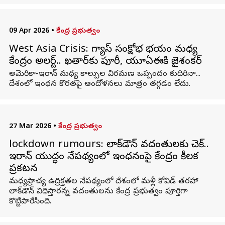
09 Apr 2026
•
కేంద్ర ప్రభుత్వం
West Asia Crisis: గ్యాస్‌ సంక్షోభ భయం మధ్య
కేంద్రం అలర్ట్‌.. ఖతార్‌కు పూరీ, యూఏఈకి జైశంకర్
అమెరికా-ఇరాన్‌ మధ్య కాల్పుల విరమణ ఒప్పందం కుదిరినా...
దేశంలో ఇంధన కొరతపై ఆందోళనలు మాత్రం తగ్గడం లేదు.
27 Mar 2026
•
కేంద్ర ప్రభుత్వం
lockdown rumours: లాక్‌డౌన్ వదంతులకు చెక్..
ఇరాన్ యుద్ధం నేపథ్యంలో ఇంధనంపై కేంద్రం కీలక
ప్రకటన
మధ్యప్రాచ్య ఉద్రిక్తతల నేపథ్యంలో దేశంలో మళ్లీ కోవిడ్ తరహా
లాక్‌డౌన్ విధిస్తారన్న వదంతులను కేంద్ర ప్రభుత్వం పూర్తిగా
కొట్టిపారేసింది.