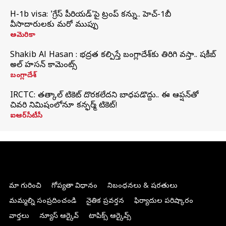
H-1b visa: 'గ్రేస్‌ పీరియడ్‌'పై ట్రంప్‌ కన్ను.. హెచ్‌-1బీ
వీసాదారులకు మరో ముప్పు
అమెరికా
Shakib Al Hasan : భద్రత కల్పిస్తే బంగ్లాదేశ్‌కు తిరిగి వస్తా.. షకీబ్
అల్ హసన్ కామెంట్స్
బంగ్లాదేశ్
IRCTC: తత్కాల్ టికెట్ దొరకలేదని బాధపడొద్దు.. ఈ ఆప్షన్‌తో
చివరి నిమిషంలోనూ కన్ఫర్మ్ టికెట్!
ఐఆర్‌సీటీసీ
మా గురించి
గోప్యతా విధానం
నిబంధనలు & షరతులు
మమ్మల్ని సంప్రదించండి
నైతిక ప్రవర్తన
ఫిర్యాదుల పరిష్కారం
వార్తలు
న్యూస్ ఆర్కైవ్
టాపిక్స్ ఆర్కైవ్స్