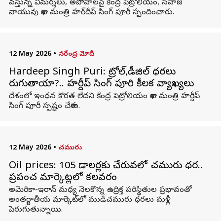
వస్తున్న విమర్శలు, అపోహలపై కేంద్ర పెట్రోలియం, సహజ
వాయువు శాఖ మంత్రి హర్‌దీప్ సింగ్ పూరీ స్పందించారు.
12 May 2026
•
నరేంద్ర మోదీ
Hardeep Singh Puri: పెట్రోల్‌,డీజిల్ ధరలు
పెరుగుతాయా?.. హర్దీప్ సింగ్ పూరి కీలక వ్యాఖ్యలు
దేశంలో ఇంధన కొరత లేదని కేంద్ర పెట్రోలియం శాఖ మంత్రి హర్దీప్
సింగ్ పూరీ స్పష్టం చేశారు.
12 May 2026
•
చమురు
Oil prices: 105 డాలర్లకు చేరువలో చమురు ధర..
ప్రపంచ మార్కెట్లలో కలవరం
అమెరికా-ఇరాన్ మధ్య నెలకొన్న ఉద్రిక్త పరిస్థితుల ప్రభావంతో
అంతర్జాతీయ మార్కెట్‌లో ముడిచమురు ధరలు మళ్లీ
పెరుగుతున్నాయి.