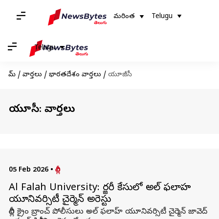
మరింత
Telugu
Telugu
హోమ్
/
వార్తలు
/
భారతదేశం వార్తలు
/
యూజీసీ
యూజీసీ: వార్తలు
05 Feb 2026
•
దిల్లీ
Al Falah University: ఫోర్జ‌రీ కేసులో అల్ ఫ‌లాహ
యూనివ‌ర్సిటీ చైర్మెన్ అరెస్టు
దిల్లీ క్రైం బ్రాంచ్ పోలీసులు అల్ ఫలాహ్ యూనివర్సిటీ చైర్మెన్ జావెద్