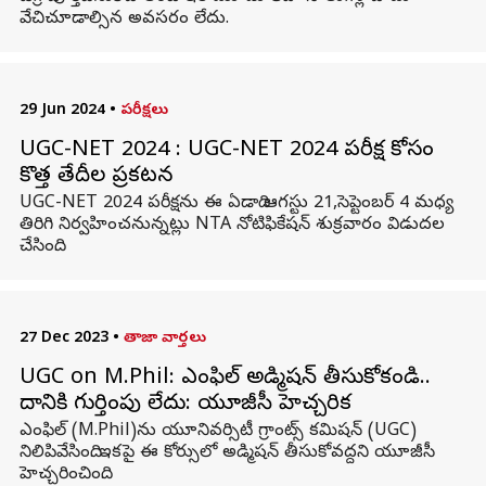
వేచిచూడాల్సిన అవసరం లేదు.
29 Jun 2024
•
పరీక్షలు
UGC-NET 2024 : UGC-NET 2024 పరీక్ష కోసం
కొత్త తేదీల ప్రకటన
UGC-NET 2024 పరీక్షను ఈ ఏడాది ఆగస్టు 21,సెప్టెంబర్ 4 మధ్య
తిరిగి నిర్వహించనున్నట్లు NTA నోటిఫికేషన్ శుక్రవారం విడుదల
చేసింది.
27 Dec 2023
•
తాజా వార్తలు
UGC on M.Phil: ఎంఫిల్‌ అడ్మిషన్ తీసుకోకండి..
దానికి గుర్తింపు లేదు: యూజీసీ హెచ్చరిక
ఎంఫిల్‌ (M.Phil)ను యూనివర్సిటీ గ్రాంట్స్ కమిషన్ (UGC)
నిలిపివేసింది. ఇకపై ఈ కోర్సులో అడ్మిషన్ తీసుకోవద్దని యూజీసీ
హెచ్చరించింది.