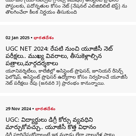
యూజీసీ (యూనివర్సిటీ గ్రాంట్స్ కమిషన్) అసిస్టెంట్ ప్రొఫెసర్
పోస్టులకు, పదోన్నతుల కోసం నెట్ (నేషనల్ ఎలిజిబిలిటీ టెస్ట్) ను
తొలగించేలా కీలక నిర్ణయం తీసుకుంది.
02 Jan 2025
•
భారతదేశం
UGC NET 2024: రేపటి నుంచి యూజీసీ నెట్
పరీక్షలు.. ముఖ్య వివరాలు, తీసుకెళ్లాల్సిన
పత్రాలు,మార్గదర్శకాలు
యూనివర్శిటీలు, కాలేజీల్లో అసిస్టెంట్ ప్రొఫెసర్, జూనియర్ రీసెర్చ్
ఫెలోషిప్, అసిస్టెంట్ ప్రొఫెసర్ ఉద్యోగాల కోసం నిర్వహించే యూజీసీ
నెట్ పరీక్షలు రేపు (జనవరి 3) ప్రారంభం కానున్నాయి.
29 Nov 2024
•
భారతదేశం
UGC: విద్యార్థులు డిగ్రీ కోర్సు వ్యవధిని
మార్చుకోవచ్చు.. యూజీసీ కొత్త విధానం
డిగ్రీ పూర్తిచేసుకోవాలంటే ఇక మూడు లేదా నాలుగేళ్ల పాటు