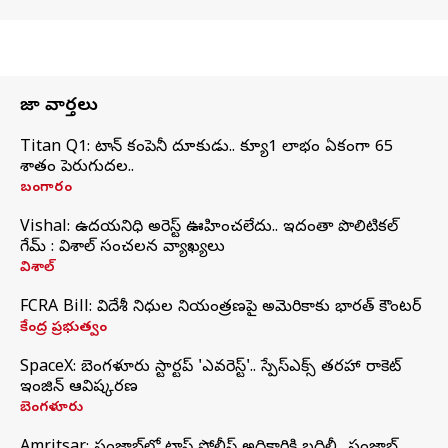
తాజా వార్తలు
Titan Q1: టైటాన్ కంపెనీ దూకుడు.. క్యూ1 లాభం ఏకంగా 65
శాతం పెరుగుదల..
బంగారం
Vishal: ఉదయనిధి అరెస్ట్‌ ఊహించలేదు.. ఇదంతా పొలిటికల్
గేమ్ : విశాల్ సంచలన వ్యాఖ్యలు
విశాల్
FCRA Bill: విదేశీ నిధుల నియంత్రణపై అమెరికాకు భారత్‌ కౌంటర్
కేంద్ర ప్రభుత్వం
SpaceX: బెంగళూరు స్టార్టప్‌ 'ఎవరెస్ట్'.. స్పేస్‌ఎక్స్ తరహా రాకెట్‌
ఇంజిన్‌ ఆవిష్కరణ
బెంగళూరు