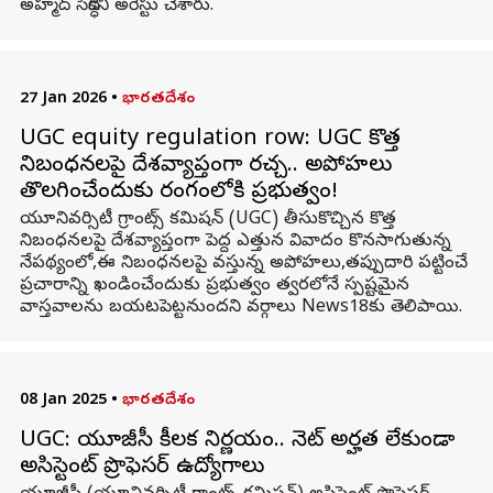
అహ్మద్ సిద్ధికీని అరెస్టు చేశారు.
27 Jan 2026
•
భారతదేశం
UGC equity regulation row: UGC కొత్త
నిబంధనలపై దేశవ్యాప్తంగా రచ్చ.. అపోహలు
తొలగించేందుకు రంగంలోకి ప్రభుత్వం!
యూనివర్సిటీ గ్రాంట్స్ కమిషన్ (UGC) తీసుకొచ్చిన కొత్త
నిబంధనలపై దేశవ్యాప్తంగా పెద్ద ఎత్తున వివాదం కొనసాగుతున్న
నేపథ్యంలో,ఈ నిబంధనలపై వస్తున్న అపోహలు,తప్పుదారి పట్టించే
ప్రచారాన్ని ఖండించేందుకు ప్రభుత్వం త్వరలోనే స్పష్టమైన
వాస్తవాలను బయటపెట్టనుందని వర్గాలు News18‌కు తెలిపాయి.
08 Jan 2025
•
భారతదేశం
UGC: యూజీసీ కీలక నిర్ణయం.. నెట్ అర్హత లేకుండా
అసిస్టెంట్ ప్రొఫెసర్ ఉద్యోగాలు