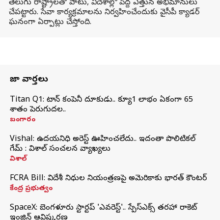
తెలుగు రాష్ట్రాలతో పాటు, విదేశాల్లో పెద్ద ఎత్తున అభిమానులు
చేపట్టారు. సేవా కార్యక్రమాలను నిర్వహించేందుకు వైసీపీ క్యాడర్
ఘనంగా ఏర్పాట్లు చేస్తోంది.
తాజా వార్తలు
Titan Q1: టైటాన్ కంపెనీ దూకుడు.. క్యూ1 లాభం ఏకంగా 65
శాతం పెరుగుదల..
బంగారం
Vishal: ఉదయనిధి అరెస్ట్‌ ఊహించలేదు.. ఇదంతా పొలిటికల్
గేమ్ : విశాల్ సంచలన వ్యాఖ్యలు
విశాల్
FCRA Bill: విదేశీ నిధుల నియంత్రణపై అమెరికాకు భారత్‌ కౌంటర్
కేంద్ర ప్రభుత్వం
SpaceX: బెంగళూరు స్టార్టప్‌ 'ఎవరెస్ట్'.. స్పేస్‌ఎక్స్ తరహా రాకెట్‌
ఇంజిన్‌ ఆవిష్కరణ