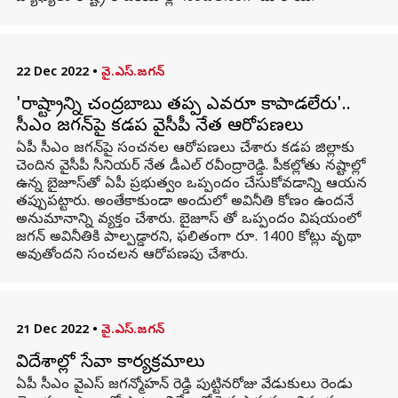
22 Dec 2022
•
వై.ఎస్.జగన్
'రాష్ట్రాన్ని చంద్రబాబు తప్ప ఎవరూ కాపాడలేరు'..
సీఎం జగన్‌పై కడప వైసీపీ నేత ఆరోపణలు
ఏపీ సీఎం జగన్‌పై సంచనల ఆరోపణలు చేశారు కడప జిల్లాకు
చెందిన వైసీపీ సీనియర్ నేత డీఎల్ రవీంద్రారెడ్డి. పీకల్లోతు నష్టాల్లో
ఉన్న బైజూస్‌తో ఏపీ ప్రభుత్వం ఒప్పందం చేసుకోవడాన్ని ఆయన
తప్పుపట్టారు. అంతేకాకుండా అందులో అవినీతి కోణం ఉందనే
అనుమానాన్ని వ్యక్తం చేశారు. బైజూస్ తో ఒప్పందం విషయంలో
జగన్ అవినీతికి పాల్పడ్డారని, ఫలితంగా రూ. 1400 కోట్లు వృథా
అవుతోందని సంచలన ఆరోపణపు చేశారు.
21 Dec 2022
•
వై.ఎస్.జగన్
విదేశాల్లో సేవా కార్యక్రమాలు
ఏపీ సీఎం వైఎస్ జగన్మోహన్ రెడ్డి పుట్టినరోజు వేడుకులు రెండు