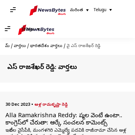
మరింత
Telugu
Telugu
హోమ్
/
వార్తలు
/
భారతదేశం వార్తలు
/
వై ఎస్ రాజశేఖర్ రెడ్డి
వై ఎస్ రాజశేఖర్ రెడ్డి: వార్తలు
30 Dec 2023
•
ఆళ్ల రామకృష్ణా రెడ్డి
Alla Ramakrishna Reddy: షర్మిల వెంటే ఉంటా..
కాంగ్రెస్‌లో చేరుతా: ఆర్కే సంచలన కామెంట్స్
ఇటీవల వైసీపీకి, మంగళగిరి ఎమ్మెల్యే పదవికి రాజీనామా చేసిన ఆళ్ల