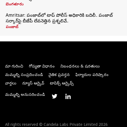
బెంగళూరు
Amritsar: పంజాబ్‌లో టాప్ పోలీస్ అధికారికి బదిలీ.. పంజాబ్
సర్కార్‌పై బీజేపీ లేవనెత్తిన ప్రశ్నలివే..
పంజాబ్
మా గురించి
గోప్యతా విధానం
నిబంధనలు & షరతులు
మమ్మల్ని సంప్రదించండి
నైతిక ప్రవర్తన
ఫిర్యాదుల పరిష్కారం
వార్తలు
న్యూస్ ఆర్కైవ్
టాపిక్స్ ఆర్కైవ్స్
మమ్మల్ని అనుసరించండి
All rights reserved © Candela Labs Private Limited 2026