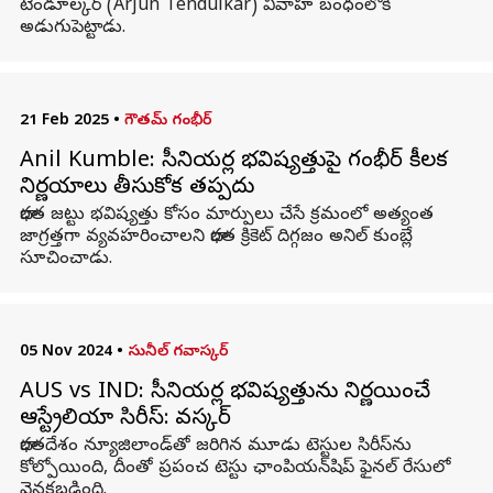
టెండూల్కర్ (Arjun Tendulkar) వివాహ బంధంలోకి
అడుగుపెట్టాడు.
21 Feb 2025
•
గౌతమ్ గంభీర్
Anil Kumble: సీనియర్ల భవిష్యత్తుపై గంభీర్‌ కీలక
నిర్ణయాలు తీసుకోక తప్పదు
భారత జట్టు భవిష్యత్తు కోసం మార్పులు చేసే క్రమంలో అత్యంత
జాగ్రత్తగా వ్యవహరించాలని భారత క్రికెట్ దిగ్గజం అనిల్ కుంబ్లే
సూచించాడు.
05 Nov 2024
•
సునీల్ గవాస్కర్
AUS vs IND: సీనియర్ల భవిష్యత్తును నిర్ణయించే
ఆస్ట్రేలియా సిరీస్: గావస్కర్
భారతదేశం న్యూజిలాండ్‌తో జరిగిన మూడు టెస్టుల సిరీస్‌ను
కోల్పోయింది, దీంతో ప్రపంచ టెస్టు ఛాంపియన్‌షిప్‌ ఫైనల్‌ రేసులో
వెనకబడింది.