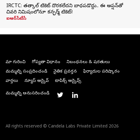
IRCTC: తత్కాల్ టికెట్ దొరకలేదని బాధపడొద్దు.. ఈ ఆప్షన్‌తో
చివరి నిమిషంలోనూ కన్ఫర్మ్ టికెట్!
ఐఆర్‌సీటీసీ
మా గురించి
గోప్యతా విధానం
నిబంధనలు & షరతులు
మమ్మల్ని సంప్రదించండి
నైతిక ప్రవర్తన
ఫిర్యాదుల పరిష్కారం
వార్తలు
న్యూస్ ఆర్కైవ్
టాపిక్స్ ఆర్కైవ్స్
మమ్మల్ని అనుసరించండి
All rights reserved © Candela Labs Private Limited 2026