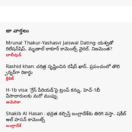
తాజా వార్తలు
Mrunal Thakur-Yashasvi Jaiswal Dating: యశస్వితో
రిలేషన్‌షిప్.. మృణాల్ ఠాకూర్ కామెంట్స్ వైరల్.. నిజమెంత?
బాలీవుడ్
Rashid khan: చరిత్ర సృష్టించిన రషీద్ ఖాన్.. ప్రపంచంలో తొలి
స్పిన్నర్‌గా రికార్డు
క్రికెట్
H-1b visa: 'గ్రేస్‌ పీరియడ్‌'పై ట్రంప్‌ కన్ను.. హెచ్‌-1బీ
వీసాదారులకు మరో ముప్పు
అమెరికా
Shakib Al Hasan : భద్రత కల్పిస్తే బంగ్లాదేశ్‌కు తిరిగి వస్తా.. షకీబ్
అల్ హసన్ కామెంట్స్
బంగ్లాదేశ్