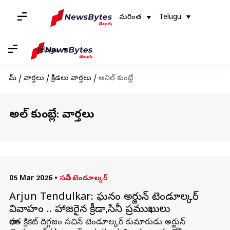
మరింత
Telugu
Telugu
హోమ్
/
వార్తలు
/
క్రీడలు వార్తలు
/
అనిల్ కుంబ్లే
అనిల్ కుంబ్లే: వార్తలు
05 Mar 2026
•
సచిన్ టెండూల్కర్
Arjun Tendulkar: ఘనంగా అర్జున్ టెండూల్కర్
వివాహం .. హాజరైన క్రీడా,సినీ ప్రముఖులు
భారత క్రికెట్ దిగ్గజం సచిన్ టెండూల్కర్ కుమారుడు అర్జున్