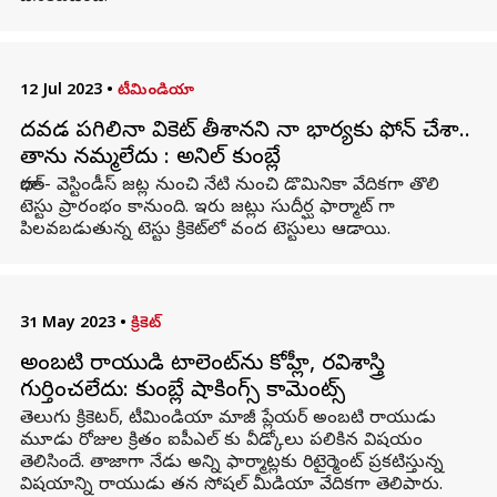
12 Jul 2023
•
టీమిండియా
దవడ పగిలినా వికెట్ తీశానని నా భార్యకు ఫోన్ చేశా..
తాను నమ్మలేదు : అనిల్ కుంబ్లే
భారత్- వెస్టిండీస్ జట్ల నుంచి నేటి నుంచి డొమినికా వేదికగా తొలి
టెస్టు ప్రారంభం కానుంది. ఇరు జట్లు సుదీర్ఘ ఫార్మాట్ గా
పిలవబడుతున్న టెస్టు క్రికెట్‌లో వంద టెస్టులు ఆడాయి.
31 May 2023
•
క్రికెట్
అంబటి రాయుడి టాలెంట్‌ను కోహ్లీ, రవిశాస్త్రి
గుర్తించలేదు: కుంబ్లే షాకింగ్స్ కామెంట్స్
తెలుగు క్రికెటర్, టీమిండియా మాజీ ప్లేయర్ అంబటి రాయుడు
మూడు రోజుల క్రితం ఐపీఎల్ కు వీడ్కోలు పలికిన విషయం
తెలిసిందే. తాజాగా నేడు అన్ని ఫార్మాట్లకు రిటైర్మెంట్ ప్రకటిస్తున్న
విషయాన్ని రాయుడు తన సోషల్ మీడియా వేదికగా తెలిపారు.