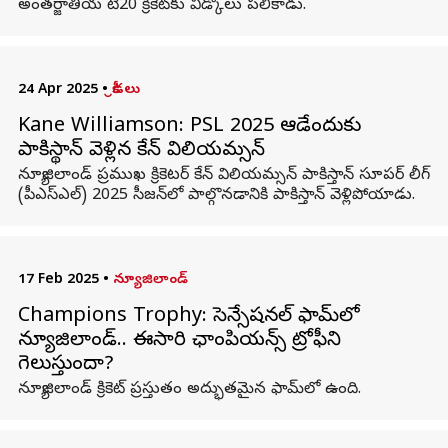
అంతర్జాతీయ టీ20 క్రికెట్‌కు వీడ్కోలు పలికాడు.
24 Apr 2025
•
క్రీడలు
Kane Williamson: PSL 2025 ఆడేందుకు
పాకిస్థాన్ వెళ్లిన కేన్ విలియమ్సన్
న్యూజిలాండ్‌ ప్రముఖ క్రికెటర్‌ కేన్‌ విలియమ్సన్‌ పాకిస్తాన్‌ సూపర్‌ లీగ్‌
(పీఎస్‌ఎల్‌) 2025 సీజన్‌లో పాల్గొనడానికి పాకిస్తాన్‌ వెళ్లిపోయాడు.
17 Feb 2025
•
న్యూజిలాండ్
Champions Trophy: సెన్సేషనల్ ఫామ్‌లో
న్యూజిలాండ్.. ఈసారి ఛాంపియన్స్ ట్రోఫీని
గెలుస్తుందా?
న్యూజిలాండ్ క్రికెట్ ప్రస్తుతం అద్భుతమైన ఫామ్‌లో ఉంది.