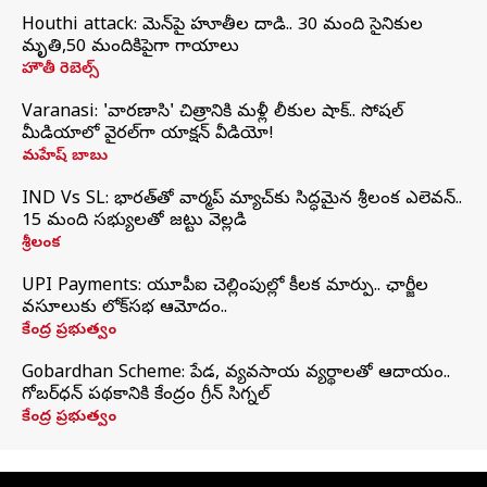
Houthi attack: యెమెన్‌పై హూతీల దాడి.. 30 మంది సైనికుల
మృతి,50 మందికిపైగా గాయాలు
హౌతీ రెబెల్స్
Varanasi: 'వారణాసి' చిత్రానికి మళ్లీ లీకుల షాక్.. సోషల్
మీడియాలో వైరల్‌గా యాక్షన్ వీడియో!
మహేష్ బాబు
IND Vs SL: భారత్‌తో వార్మప్‌ మ్యాచ్‌కు సిద్ధమైన శ్రీలంక ఎలెవన్..
15 మంది సభ్యులతో జట్టు వెల్లడి
శ్రీలంక
UPI Payments: యూపీఐ చెల్లింపుల్లో కీలక మార్పు.. ఛార్జీల
వసూలుకు లోక్‌సభ ఆమోదం..
కేంద్ర ప్రభుత్వం
Gobardhan Scheme: పేడ, వ్యవసాయ వ్యర్థాలతో ఆదాయం..
గోబర్‌ధన్ పథకానికి కేంద్రం గ్రీన్ సిగ్నల్
కేంద్ర ప్రభుత్వం