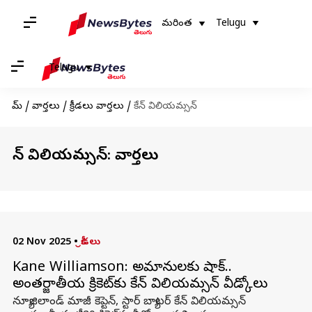
మరింత
Telugu
Telugu
హోమ్
/
వార్తలు
/
క్రీడలు వార్తలు
/
కేన్‌ విలియమ్సన్‌
కేన్‌ విలియమ్సన్‌: వార్తలు
02 Nov 2025
•
క్రీడలు
Kane Williamson: అభిమానులకు షాక్‌..
అంతర్జాతీయ క్రికెట్‌కు కేన్‌ విలియమ్సన్‌ వీడ్కోలు
న్యూజిలాండ్ మాజీ కెప్టెన్‌, స్టార్ బ్యాటర్ కేన్ విలియమ్సన్‌