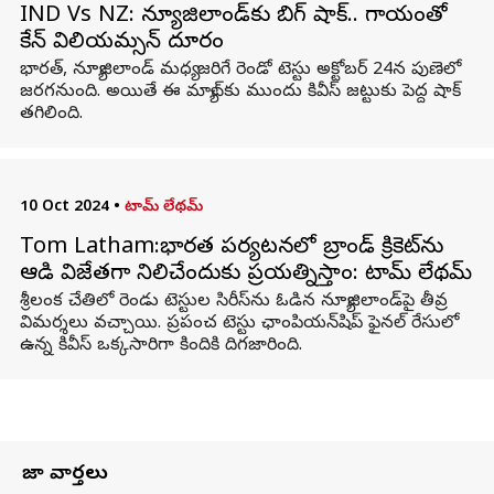
IND Vs NZ: న్యూజిలాండ్‌కు బిగ్ షాక్.. గాయంతో
కేన్ విలియమ్సన్ దూరం
భారత్‌, న్యూజిలాండ్‌ మధ్య జరిగే రెండో టెస్టు అక్టోబర్ 24న పుణెలో
జరగనుంది. అయితే ఈ మ్యాచ్‌కు ముందు కివీస్‌ జట్టుకు పెద్ద షాక్
తగిలింది.
10 Oct 2024
•
టామ్ లేథమ్
Tom Latham:భారత పర్యటనలో బ్రాండ్‌ క్రికెట్‌ను
ఆడి విజేతగా నిలిచేందుకు ప్రయత్నిస్తాం: టామ్ లేథమ్
శ్రీలంక చేతిలో రెండు టెస్టుల సిరీస్‌ను ఓడిన న్యూజిలాండ్‌పై తీవ్ర
విమర్శలు వచ్చాయి. ప్రపంచ టెస్టు ఛాంపియన్‌షిప్ ఫైనల్‌ రేసులో
ఉన్న కివీస్‌ ఒక్కసారిగా కిందికి దిగజారింది.
తాజా వార్తలు