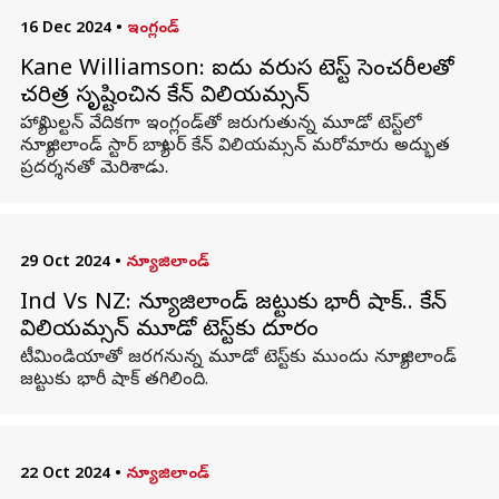
16 Dec 2024
•
ఇంగ్లండ్
Kane Williamson: ఐదు వరుస టెస్ట్ సెంచరీలతో
చరిత్ర సృష్టించిన కేన్ విలియమ్సన్
హ్యామిల్టన్ వేదికగా ఇంగ్లండ్‌తో జరుగుతున్న మూడో టెస్ట్‌లో
న్యూజిలాండ్ స్టార్ బ్యాటర్ కేన్ విలియమ్సన్ మరోమారు అద్భుత
ప్రదర్శనతో మెరిశాడు.
29 Oct 2024
•
న్యూజిలాండ్
Ind Vs NZ: న్యూజిలాండ్‌ జట్టుకు భారీ షాక్‌.. కేన్‌
విలియమ్సన్‌ మూడో టెస్ట్‌కు దూరం
టీమిండియాతో జరగనున్న మూడో టెస్ట్‌కు ముందు న్యూజిలాండ్‌
జట్టుకు భారీ షాక్‌ తగిలింది.
22 Oct 2024
•
న్యూజిలాండ్