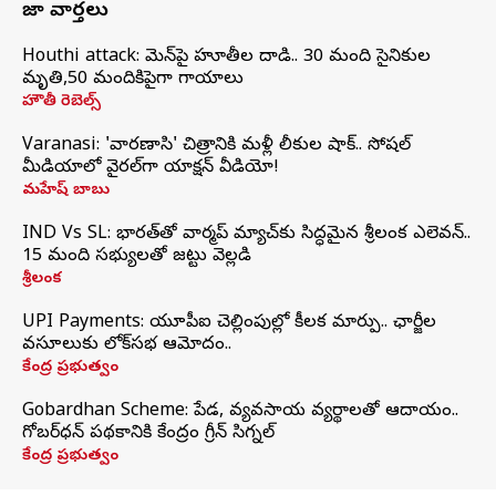
తాజా వార్తలు
Houthi attack: యెమెన్‌పై హూతీల దాడి.. 30 మంది సైనికుల
మృతి,50 మందికిపైగా గాయాలు
హౌతీ రెబెల్స్
Varanasi: 'వారణాసి' చిత్రానికి మళ్లీ లీకుల షాక్.. సోషల్
మీడియాలో వైరల్‌గా యాక్షన్ వీడియో!
మహేష్ బాబు
IND Vs SL: భారత్‌తో వార్మప్‌ మ్యాచ్‌కు సిద్ధమైన శ్రీలంక ఎలెవన్..
15 మంది సభ్యులతో జట్టు వెల్లడి
శ్రీలంక
UPI Payments: యూపీఐ చెల్లింపుల్లో కీలక మార్పు.. ఛార్జీల
వసూలుకు లోక్‌సభ ఆమోదం..
కేంద్ర ప్రభుత్వం
Gobardhan Scheme: పేడ, వ్యవసాయ వ్యర్థాలతో ఆదాయం..
గోబర్‌ధన్ పథకానికి కేంద్రం గ్రీన్ సిగ్నల్
కేంద్ర ప్రభుత్వం