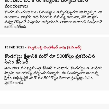
కింగ్‌ఫిషర్ బీర్ కోసం కలెక్టర్‌కు ఫిర్యాదు చేసిన
మందుబాబు
కొందరి మందుబాబుల సమస్యలు అప్పడప్పుడూ హాస్యాస్పదంగా
ఉంటాయి. వాళ్లకు అది సీరియస్ సమస్య అయినా, వేరే వాళ్లకు
నవ్వు తెప్పించే విషయం అవుతుంది. తాజాగా అలాంటి సంఘటనే
ఒకటి జరిగింది.
15 Feb 2023
•
కల్వకుంట్ల చంద్రశేఖర్ రావు (కె.సి.ఆర్)
కొండగట్టు క్షేత్రానికి మరో రూ.500కోట్లు ప్రకటించిన
సీఎం కేసీఆర్
తెలంగాణ ముఖ్యమంత్రి కేసీఆర్ బుధవారం కొండగట్టు ఆంజనేయ
స్వామి ఆలయాన్ని దర్శించుకున్నారు. ఈ సందర్భంగా అంజన్న
క్షేత్రం అభివృద్ధికి మరో రూ.500కోట్లు కేటాయిస్తున్నట్లు సీఎం
ప్రకటించారు.