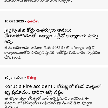
సమీపంలోని పొలాసలో వెలుగులోకి వచ్చాయి.
10 Oct 2025
•
భారతదేశం
Jagityala: కోర్టు ఉత్తర్వులు అమలు
చేయకపోవడంతో జగిత్యాల ఆర్డీవో కార్యాలయ సామగ్రి
జప్తు
తమ ఆదేశాలను అమలు చేయకపోవడంతో జగిత్యాల ఆర్డీవో
కార్యాలయంలోని సామగ్రిని స్థానిక సబ్‌కోర్టు గురువారం స్వాధీనం
చేసుకుంది.
10 Jan 2024
•
కోరుట్ల
Korutla Fire accident : కోరుట్లలో కలప మిల్లులో
అగ్ని ప్రమాదం.. భారీగా ఆస్తి నష్టం
జగిత్యాల జిల్లా కోరుట్లలో భారీ అగ్నిప్రమాదం జరిగింది. ఈ
ప్రమాదంలో కోరుట్లలోని సుఫియాన్‌ షా డింబర్ డిపో పూర్తిగా