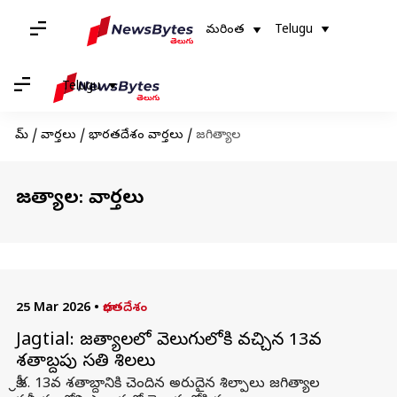
మరింత
Telugu
Telugu
హోమ్
/
వార్తలు
/
భారతదేశం వార్తలు
/
జగిత్యాల
జగిత్యాల: వార్తలు
25 Mar 2026
•
భారతదేశం
Jagtial: జగిత్యాలలో వెలుగులోకి వచ్చిన 13వ
శతాబ్దపు సతి శిలలు
క్రీ.శ. 13వ శతాబ్దానికి చెందిన అరుదైన శిల్పాలు జగిత్యాల