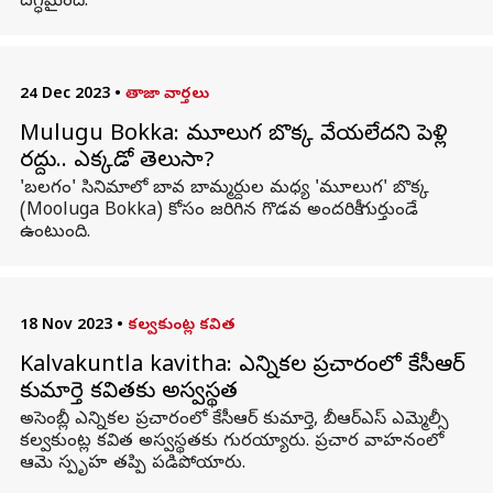
దగ్ధమైంది.
24 Dec 2023
•
తాజా వార్తలు
Mulugu Bokka: మూలుగ బొక్క వేయలేదని పెళ్లి
రద్దు.. ఎక్కడో తెలుసా?
'బలగం' సినిమాలో బావ బామ్మర్దుల మధ్య 'మూలుగ' బొక్క
(Mooluga Bokka) కోసం జరిగిన గొడవ అందరికీ గుర్తుండే
ఉంటుంది.
18 Nov 2023
•
కల్వకుంట్ల కవిత
Kalvakuntla kavitha: ఎన్నికల ప్రచారంలో కేసీఆర్
కుమార్తె కవితకు అస్వస్థత
అసెంబ్లీ ఎన్నికల ప్రచారంలో కేసీఆర్ కుమార్తె, బీఆర్ఎస్ ఎమ్మెల్సీ
కల్వకుంట్ల కవిత అస్వస్థతకు గురయ్యారు. ప్రచార వాహనంలో
ఆమె స్పృహ తప్పి పడిపోయారు.