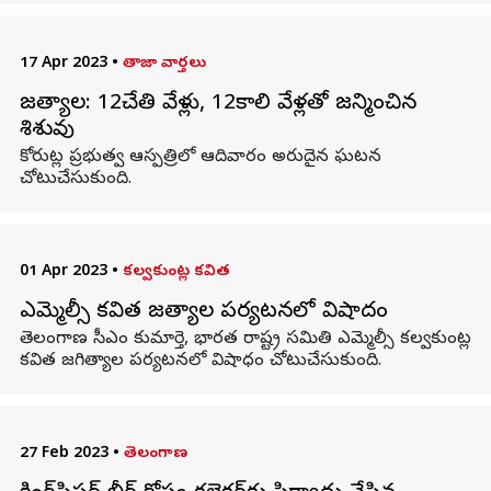
17 Apr 2023
•
తాజా వార్తలు
జగిత్యాల: 12చేతి వేళ్లు, 12కాలి వేళ్లతో జన్మించిన
శిశువు
కోరుట్ల ప్రభుత్వ ఆస్పత్రిలో ఆదివారం అరుదైన ఘటన
చోటుచేసుకుంది.
01 Apr 2023
•
కల్వకుంట్ల కవిత
ఎమ్మెల్సీ కవిత జగిత్యాల పర్యటనలో విషాదం
తెలంగాణ సీఎం కుమార్తె, భారత రాష్ట్ర సమితి ఎమ్మెల్సీ కల్వకుంట్ల
కవిత జగిత్యాల పర్యటనలో విషాధం చోటుచేసుకుంది.
27 Feb 2023
•
తెలంగాణ