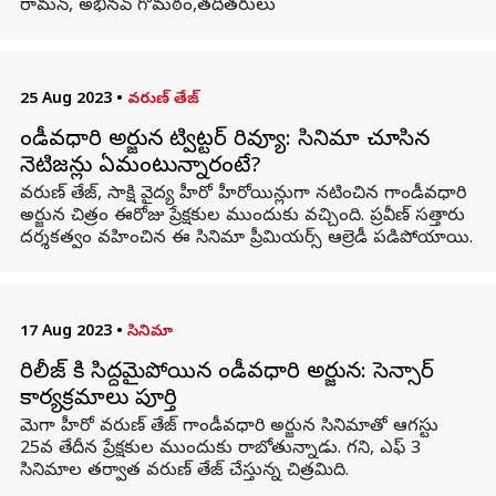
రామన్, అభినవ్ గొమఠం,తదితరులు
25 Aug 2023
•
వరుణ్ తేజ్
గాండీవధారి అర్జున ట్విట్టర్ రివ్యూ: సినిమా చూసిన
నెటిజన్లు ఏమంటున్నారంటే?
వరుణ్ తేజ్, సాక్షి వైద్య హీరో హీరోయిన్లుగా నటించిన గాండీవధారి
అర్జున చిత్రం ఈరోజు ప్రేక్షకుల ముందుకు వచ్చింది. ప్రవీణ్ సత్తారు
దర్శకత్వం వహించిన ఈ సినిమా ప్రీమియర్స్ ఆల్రెడీ పడిపోయాయి.
17 Aug 2023
•
సినిమా
రిలీజ్ కి సిద్దమైపోయిన గాండీవధారి అర్జున: సెన్సార్
కార్యక్రమాలు పూర్తి
మెగా హీరో వరుణ్ తేజ్ గాండీవధారి అర్జున సినిమాతో ఆగస్టు
25వ తేదీన ప్రేక్షకుల ముందుకు రాబోతున్నాడు. గని, ఎఫ్ 3
సినిమాల తర్వాత వరుణ్ తేజ్ చేస్తున్న చిత్రమిది.