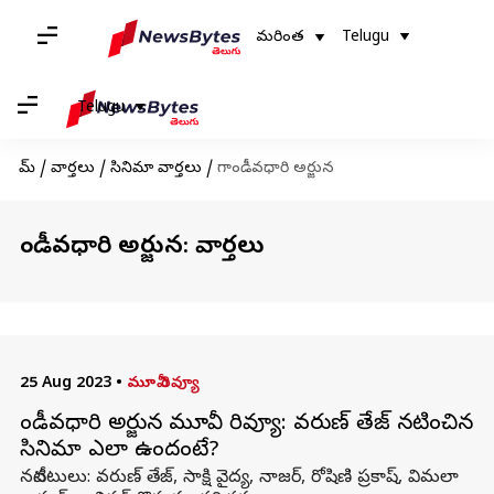
మరింత
Telugu
Telugu
హోమ్
/
వార్తలు
/
సినిమా వార్తలు
/
గాండీవధారి అర్జున
గాండీవధారి అర్జున: వార్తలు
25 Aug 2023
•
మూవీ రివ్యూ
గాండీవధారి అర్జున మూవీ రివ్యూ: వరుణ్ తేజ్ నటించిన
సినిమా ఎలా ఉందంటే?
నటీనటులు: వరుణ్ తేజ్, సాక్షి వైద్య, నాజర్, రోషిణి ప్రకాష్, విమలా