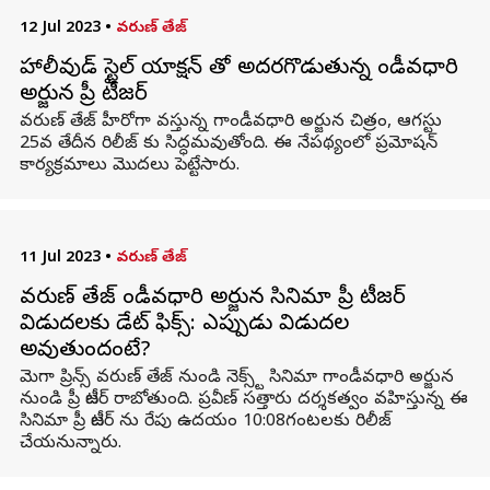
12 Jul 2023
•
వరుణ్ తేజ్
హాలీవుడ్ స్టైల్ యాక్షన్ తో అదరగొడుతున్న గాండీవధారి
అర్జున ప్రీ టీజర్
వరుణ్ తేజ్ హీరోగా వస్తున్న గాండీవధారి అర్జున చిత్రం, ఆగస్టు
25వ తేదీన రిలీజ్ కు సిద్ధమవుతోంది. ఈ నేపథ్యంలో ప్రమోషన్
కార్యక్రమాలు మొదలు పెట్టేసారు.
11 Jul 2023
•
వరుణ్ తేజ్
వరుణ్ తేజ్ గాండీవధారి అర్జున సినిమా ప్రీ టీజర్
విడుదలకు డేట్ ఫిక్స్: ఎప్పుడు విడుదల
అవుతుందంటే?
మెగా ప్రిన్స్ వరుణ్ తేజ్ నుండి నెక్స్ట్ సినిమా గాండీవధారి అర్జున
నుండి ప్రీ టీజర్ రాబోతుంది. ప్రవీణ్ సత్తారు దర్శకత్వం వహిస్తున్న ఈ
సినిమా ప్రీ టీజర్ ను రేపు ఉదయం 10:08గంటలకు రిలీజ్
చేయనున్నారు.