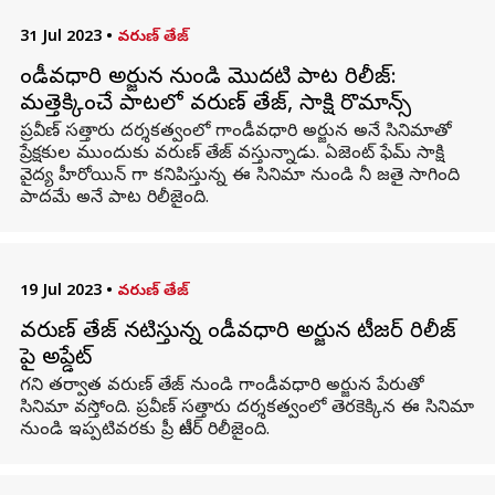
31 Jul 2023
•
వరుణ్ తేజ్
గాండీవధారి అర్జున నుండి మొదటి పాట రిలీజ్:
మత్తెక్కించే పాటలో వరుణ్ తేజ్, సాక్షి రొమాన్స్
ప్రవీణ్ సత్తారు దర్శకత్వంలో గాండీవధారి అర్జున అనే సినిమాతో
ప్రేక్షకుల ముందుకు వరుణ్ తేజ్ వస్తున్నాడు. ఏజెంట్ ఫేమ్ సాక్షి
వైద్య హీరోయిన్ గా కనిపిస్తున్న ఈ సినిమా నుండి నీ జతై సాగింది
పాదమే అనే పాట రిలీజైంది.
19 Jul 2023
•
వరుణ్ తేజ్
వరుణ్ తేజ్ నటిస్తున్న గాండీవధారి అర్జున టీజర్ రిలీజ్
పై అప్డేట్
గని తర్వాత వరుణ్ తేజ్ నుండి గాండీవధారి అర్జున పేరుతో
సినిమా వస్తోంది. ప్రవీణ్ సత్తారు దర్శకత్వంలో తెరకెక్కిన ఈ సినిమా
నుండి ఇప్పటివరకు ప్రీ టీజర్ రిలీజైంది.