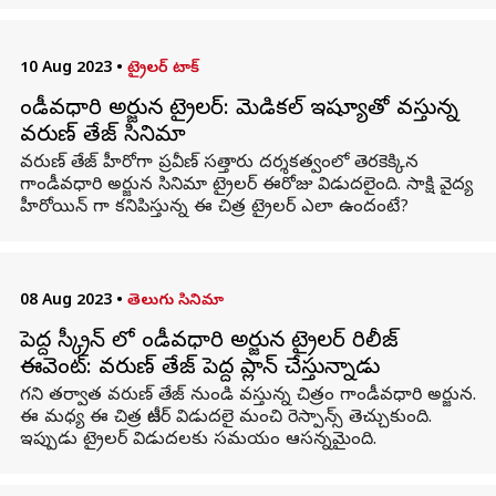
10 Aug 2023
•
ట్రైలర్ టాక్
గాండీవధారి అర్జున ట్రైలర్: మెడికల్ ఇష్యూతో వస్తున్న
వరుణ్ తేజ్ సినిమా
వరుణ్ తేజ్ హీరోగా ప్రవీణ్ సత్తారు దర్శకత్వంలో తెరకెక్కిన
గాండీవధారి అర్జున సినిమా ట్రైలర్ ఈరోజు విడుదలైంది. సాక్షి వైద్య
హీరోయిన్ గా కనిపిస్తున్న ఈ చిత్ర ట్రైలర్ ఎలా ఉందంటే?
08 Aug 2023
•
తెలుగు సినిమా
పెద్ద స్క్రీన్ లో గాండీవధారి అర్జున ట్రైలర్ రిలీజ్
ఈవెంట్: వరుణ్ తేజ్ పెద్దగా ప్లాన్ చేస్తున్నాడుగా
గని తర్వాత వరుణ్ తేజ్ నుండి వస్తున్న చిత్రం గాండీవధారి అర్జున.
ఈ మధ్య ఈ చిత్ర టీజర్ విడుదలై మంచి రెస్పాన్స్ తెచ్చుకుంది.
ఇప్పుడు ట్రైలర్ విడుదలకు సమయం ఆసన్నమైంది.