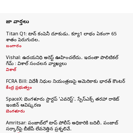
తాజా వార్తలు
Titan Q1: టైటాన్ కంపెనీ దూకుడు.. క్యూ1 లాభం ఏకంగా 65
శాతం పెరుగుదల..
బంగారం
Vishal: ఉదయనిధి అరెస్ట్‌ ఊహించలేదు.. ఇదంతా పొలిటికల్
గేమ్ : విశాల్ సంచలన వ్యాఖ్యలు
విశాల్
FCRA Bill: విదేశీ నిధుల నియంత్రణపై అమెరికాకు భారత్‌ కౌంటర్
కేంద్ర ప్రభుత్వం
SpaceX: బెంగళూరు స్టార్టప్‌ 'ఎవరెస్ట్'.. స్పేస్‌ఎక్స్ తరహా రాకెట్‌
ఇంజిన్‌ ఆవిష్కరణ
బెంగళూరు
Amritsar: పంజాబ్‌లో టాప్ పోలీస్ అధికారికి బదిలీ.. పంజాబ్
సర్కార్‌పై బీజేపీ లేవనెత్తిన ప్రశ్నలివే..