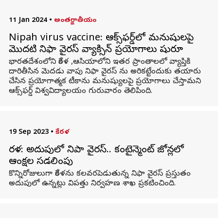
11 Jan 2024
•
అంతర్జాతీయం
Nipah virus vaccine: ఆక్స్‌ఫర్డ్‌లో మనుషులపై
మొదటి నిఫా వైరస్ వ్యాక్సిన్ ప్రయోగాలు షురూ
భారతదేశంలోని కేరళ ,ఆసియాలోని ఇతర ప్రాంతాలలో వ్యాప్తికి
దారితీసిన మెదడు వాపు నిఫా వైరస్‌ ను అరికట్టేందుకు తయారు
చేసిన ప్రయోగాత్మక టీకాను మనుష్యులపై ప్రయోగాలు చేస్తామని
ఆక్స్‌ఫర్డ్ విశ్వవిద్యాలయం గురువారం తెలిపింది.
19 Sep 2023
•
కేరళ
కేరళ: అదుపులో నిపా వైరస్.. కంటైన్మెంట్ జోన్లలో
ఆంక్షల సడలింపు
కొన్నిరోజులుగా కేరళను కలవరపెడుతున్న నిఫా వైరస్ ప్రస్తుతం
అదుపులో ఉన్నట్లు విపత్తు నిర్వహణ శాఖ ప్రకటించింది.