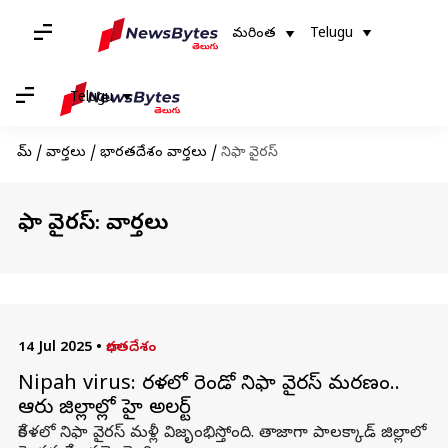
మరింత
Telugu
Telugu
హోమ్
/
వార్తలు
/
భారతదేశం వార్తలు
/
నిఫా వైరస్
నిఫా వైరస్: వార్తలు
14 Jul 2025
•
భారతదేశం
Nipah virus: కేరళలో రెండో నిఫా వైరస్ మరణం..
ఆరు జిల్లాల్లో హై అలర్ట్
కేరళలో నిఫా వైరస్ మళ్లీ విజృంభిస్తోంది. తాజాగా పాలక్కాడ్ జిల్లాలో