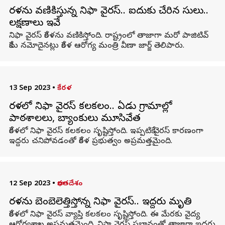
కేరళను వణికిస్తున్న నిఫా వైరస్.. ఐదుకు చేరిన కేసులు..
లక్షణాలు ఇవే
నిఫా వైరస్ కేరళను వణికిస్తోంది. రాష్ట్రంలో తాజాగా మరో పాజిటివ్
కేసు నమోదైనట్లు కేరళ ఆరోగ్య మంత్రి వీణా జార్జ్ తెలిపారు.
13 Sep 2023
•
కేరళ
కేరళలో నిఫా వైరస్ కలకలం.. ఏడు గ్రామాల్లో
పాఠశాలలు, బ్యాంకులు మూసివేత
కేరళలో నిఫా వైరస్ కలకలం సృష్టిస్తోంది. ఇప్పటికే వైరస్ కారణంగా
ఇద్దరు చనిపోవడంతో కేరళ ప్రభుత్వం అప్రమత్తమైంది.
12 Sep 2023
•
భారతదేశం
కేరళను బెంబెలెత్తిస్తోన్న నిఫా వైరస్.. ఇద్దరు మృతి
కేరళలో నిఫా వైరస్ వ్యాప్తి కలకలం సృష్టిస్తోంది. ఈ మేరకు వైద్య