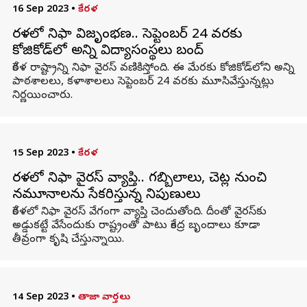
16 Sep 2023
•
కేరళ
కేరళలో నిఫా విజృంభణ.. సెప్టెంబర్ 24 వరకు
కోజికోడ్‌లో అన్ని విద్యాసంస్థలు బంద్
కేరళ రాష్ట్రాన్ని నిఫా వైరస్ వణికిస్తోంది. ఈ మేరకు కోజికోడ్‌లోని అన్ని
పాఠశాలలు, కళాశాలలు సెప్టెంబర్ 24 వరకు మూసివేస్తున్నట్లు
నిర్ణయించారు.
15 Sep 2023
•
కేరళ
కేరళలో నిఫా వైరస్ వ్యాప్తి.. గబ్బిలాలు, చెట్ల నుంచి
నమూనాలను సేకరిస్తున్న నిపుణులు
కేరళలో నిఫా వైరస్ వేగంగా వ్యాప్తి చెందుతోంది. దీంతో వైరస్‌కు
అడ్డుకట్టే వేసేందుకు రాష్ట్రంతో పాటు కేంద్ర బృందాలు కూడా
తీవ్రంగా కృషి చేస్తున్నాయి.
14 Sep 2023
•
తాజా వార్తలు