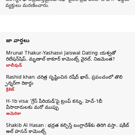
ఆరోగ్యశాఖ అప్రమత్తమైంది. నిఫా వైరస్ ప్రభావంతో తాజాగా ఇద్దరు
వ్యక్తులు మరణించారు.
తాజా వార్తలు
Mrunal Thakur-Yashasvi Jaiswal Dating: యశస్వితో
రిలేషన్‌షిప్.. మృణాల్ ఠాకూర్ కామెంట్స్ వైరల్.. నిజమెంత?
బాలీవుడ్
Rashid khan: చరిత్ర సృష్టించిన రషీద్ ఖాన్.. ప్రపంచంలో తొలి
స్పిన్నర్‌గా రికార్డు
క్రికెట్
H-1b visa: 'గ్రేస్‌ పీరియడ్‌'పై ట్రంప్‌ కన్ను.. హెచ్‌-1బీ
వీసాదారులకు మరో ముప్పు
అమెరికా
Shakib Al Hasan : భద్రత కల్పిస్తే బంగ్లాదేశ్‌కు తిరిగి వస్తా.. షకీబ్
అల్ హసన్ కామెంట్స్