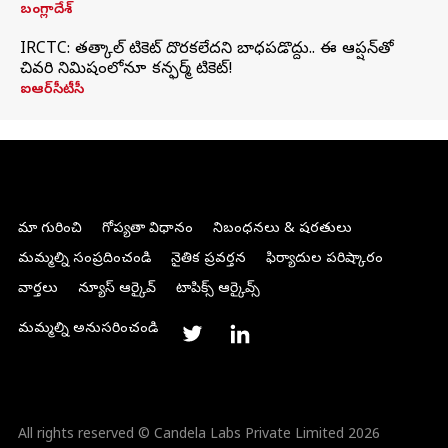
బంగ్లాదేశ్
IRCTC: తత్కాల్ టికెట్ దొరకలేదని బాధపడొద్దు.. ఈ ఆప్షన్‌తో
చివరి నిమిషంలోనూ కన్ఫర్మ్ టికెట్!
ఐఆర్‌సీటీసీ
మా గురించి
గోప్యతా విధానం
నిబంధనలు & షరతులు
మమ్మల్ని సంప్రదించండి
నైతిక ప్రవర్తన
ఫిర్యాదుల పరిష్కారం
వార్తలు
న్యూస్ ఆర్కైవ్
టాపిక్స్ ఆర్కైవ్స్
మమ్మల్ని అనుసరించండి
All rights reserved © Candela Labs Private Limited 2026