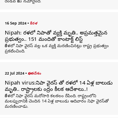
రెండవ కేసు నమోదైంది.
16 Sep 2024
•
కేరళ
Nipah: కేరళలో నిపాతో వ్యక్తి మృతి.. అప్రమత్తమైన
ప్రభుత్వం.. 151 మందితో కాంటాక్ట్ లిస్ట్
కేరళలో నిపా వైరస్ వల్ల ఒక వ్యక్తి మరణించినట్లు రాష్ట్ర ప్రభుత్వం
ప్రకటించింది.
22 Jul 2024
•
భారతదేశం
Nipah virus:నిపా వైరస్ తో కేరళలో 14 ఏళ్ల బాలుడు
మృతి.. రాష్ట్రాలకు కేంద్రం కీలక ఆదేశాలు..!
కేరళలో నిఫా వైరస్ మరోసారి కలకలం రేపింది. రాష్ట్రంలోని
మలప్పురానికి చెందిన 14 ఏళ్ల బాలుడు ఆదివారం నిఫా వైరస్‌తో
మరణించాడు.