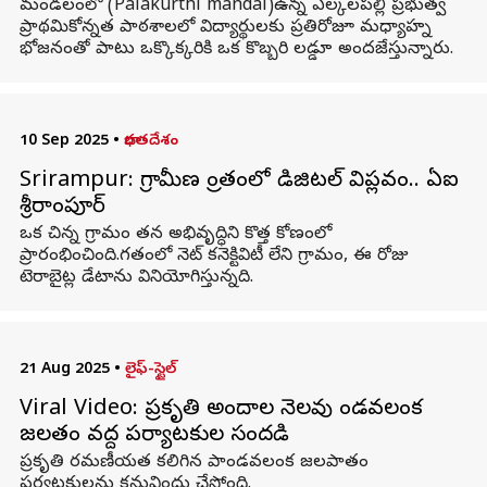
మండలంలో (Palakurthi mandal)ఉన్న ఎల్కలపల్లి ప్రభుత్వ
ప్రాథమికోన్నత పాఠశాలలో విద్యార్థులకు ప్రతిరోజూ మధ్యాహ్న
భోజనంతో పాటు ఒక్కొక్కరికి ఒక కొబ్బరి లడ్డూ అందజేస్తున్నారు.
10 Sep 2025
•
భారతదేశం
Srirampur: గ్రామీణ ప్రాంతంలో డిజిటల్ విప్లవం.. ఏఐ
శ్రీరాంపూర్
ఒక చిన్న గ్రామం తన అభివృద్ధిని కొత్త కోణంలో
ప్రారంభించింది.గతంలో నెట్ కనెక్టివిటీ లేని గ్రామం, ఈ రోజు
టెరాబైట్ల డేటాను వినియోగిస్తున్నది.
21 Aug 2025
•
లైఫ్-స్టైల్
Viral Video: ప్రకృతి అందాల నెలవు పాండవలంక
జలపాతం వద్ద పర్యాటకుల సందడి
ప్రకృతి రమణీయత కలిగిన పాండవలంక జలపాతం
పర్యటకులను కనువిందు చేస్తోంది.