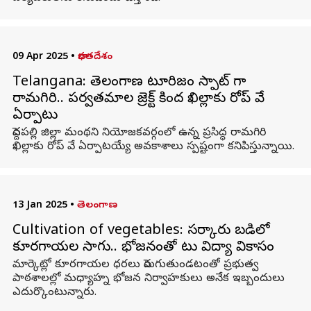
09 Apr 2025
•
భారతదేశం
Telangana: తెలంగాణ టూరిజం స్పాట్ గా
రామగిరి.. పర్వతమాల ప్రాజెక్ట్ కింద ఖిల్లాకు రోప్ వే
ఏర్పాటు
పెద్దపల్లి జిల్లా మంథని నియోజకవర్గంలో ఉన్న ప్రసిద్ధ రామగిరి
ఖిల్లాకు రోప్‌ వే ఏర్పాటయ్యే అవకాశాలు స్పష్టంగా కనిపిస్తున్నాయి.
13 Jan 2025
•
తెలంగాణ
Cultivation of vegetables: సర్కారు బడిలో
కూరగాయల సాగు.. భోజనంతో పాటు విద్యా వికాసం
మార్కెట్లో కూరగాయల ధరలు పెరుగుతుండటంతో ప్రభుత్వ
పాఠశాలల్లో మధ్యాహ్న భోజన నిర్వాహకులు అనేక ఇబ్బందులు
ఎదుర్కొంటున్నారు.