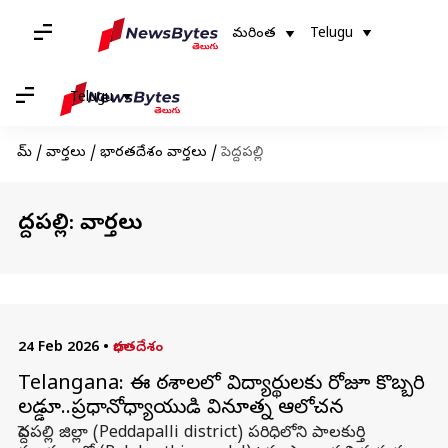
మరింత
Telugu
Telugu
హోమ్
/
వార్తలు
/
భారతదేశం వార్తలు
/
పెద్దపల్లి
పెద్దపల్లి: వార్తలు
24 Feb 2026
•
భారతదేశం
Telangana: ఈ పాఠశాలలో విద్యార్థులకు రోజూ కొబ్బరి
లడ్డూ..ప్రధానోపాధ్యాయుడి వినూత్న ఆలోచన
పెద్దపల్లి జిల్లా (Peddapalli district) పరిధిలోని పాలకుర్తి