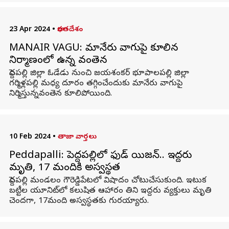
23 Apr 2024
•
భారతదేశం
MANAIR VAGU: మానేరు వాగుపై కూలిన
నిర్మాణంలో ఉన్న వంతెన
పెద్దపల్లి జిల్లా ఓడేడు నుంచి జయశంకర్‌ భూపాలపల్లి జిల్లా
గర్మిళ్లపల్లి మధ్య దూరం తగ్గించేందుకు మానేరు వాగుపై
నిర్మిస్తున్నవంతెన కూలిపోయింది.
10 Feb 2024
•
తాజా వార్తలు
Peddapalli: పెద్దపల్లిలో ఫుడ్‌ పాయిజన్‌.. ఇద్దరు
మృతి, 17 మందికి అస్వస్థత
పెద్దపల్లి మండలం గౌరెడ్డిపేటలో విషాదం చోటుచేసుకుంది. ఇటుక
బట్టీల యూనిట్‌లో కలుషిత ఆహారం తిని ఇద్దరు వ్యక్తులు మృతి
చెందగా, 17మంది అస్వస్థతకు గురయ్యారు.