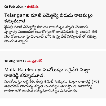
05 Feb 2024
•
భారతదేశం
Telangana: మాజీ ఎమ్యెల్యే బిరుదు రాజమల్లు
కన్నుమూత
పెద్దపల్లి మాజీ ఎమ్యెల్యే బిరుదు రాజమల్లు మృతి చెందారు.
వృద్దాప్య సంబంధిత అనారోగ్యంతో బాధపడుతున్న ఆయన గత
నెల రోజులుగా హైదరాబాద్ లోని ఓ ప్రైవేట్ హాస్పిటల్ లో చికిత్స
పొందుతున్నారు.
18 Aug 2023
•
ఆంధ్రప్రదేశ్
Malla RajiReddy: మవోయిస్టు అగ్రనేత మల్లా
రాజిరెడ్డి కన్నూమూత!
మావోయిస్టు అగ్రనేత, కేంద్ర కమిటీ సభ్యుడు మల్లా రాజారెడ్డి (70)
అలియాస్ సాయన్న మృతి చెందినట్లు తెలుస్తోంది. అనారోగ్య
కారణాలతో ఆయన కన్నుమూసినట్లు సమాచారం.