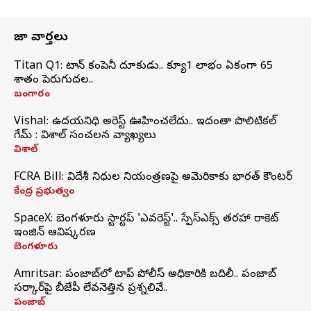
తాజా వార్తలు
Titan Q1: టైటాన్ కంపెనీ దూకుడు.. క్యూ1 లాభం ఏకంగా 65
శాతం పెరుగుదల..
బంగారం
Vishal: ఉదయనిధి అరెస్ట్‌ ఊహించలేదు.. ఇదంతా పొలిటికల్
గేమ్ : విశాల్ సంచలన వ్యాఖ్యలు
విశాల్
FCRA Bill: విదేశీ నిధుల నియంత్రణపై అమెరికాకు భారత్‌ కౌంటర్
కేంద్ర ప్రభుత్వం
SpaceX: బెంగళూరు స్టార్టప్‌ 'ఎవరెస్ట్'.. స్పేస్‌ఎక్స్ తరహా రాకెట్‌
ఇంజిన్‌ ఆవిష్కరణ
బెంగళూరు
Amritsar: పంజాబ్‌లో టాప్ పోలీస్ అధికారికి బదిలీ.. పంజాబ్
సర్కార్‌పై బీజేపీ లేవనెత్తిన ప్రశ్నలివే..
పంజాబ్