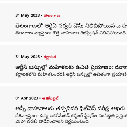
31 May 2023
•
తెలంగాణ
తెలంగాణలో ఆర్టీఏ సర్వర్ డౌన్; నిలిచిపోయిన వాహనా
తెలంగాణ వ్యాప్తంగా కొత్త వాహనాల రిజిస్ట్రేషన్ నిలిచిపోయ
31 May 2023
•
కర్ణాటక
ఆర్టీసీ బస్సుల్లో మహిళలకు ఉచిత ప్రయాణం: రవాణ
కర్ణాటకలోని మహిళలందరికీ ఆర్టీసీ బస్సుల్లో ఉచితంగా ప్రయాణించే
01 Apr 2023
•
ఆటో మొబైల్
అన్నీ వాహనాలకు తప్పనిసరి ఫిట్‌నెస్ పరీక్ష; ఆఖరు
దేశవ్యాప్తంగా ఉన్న ఆటోమేటెడ్ టెస్టింగ్ స్టేషన్‌ల సంసిద్ధత ప్ర
2024 వరకు పొడిగించాలని నిర్ణయించింది.