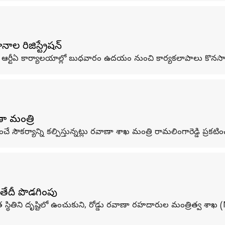
ల రిజిస్ట్రేషన్
ింది. ఆర్టీఏ కార్యాలయాల్లో బుధవారం ఉదయం నుంచి కార్యకలాపాలు కొన
ా మంత్రి
 సౌకర్యాన్ని కల్పిస్తున్నట్లు రవాణా శాఖ మంత్రి రామలింగారెడ్డి ప్రకటి
 తేదీ పొడగింపు
స్తుత స్థితిని దృష్టిలో ఉంచుకుని, రోడ్డు రవాణా రహదారుల మంత్రిత్వ శాఖ (