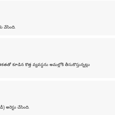
 వేసింది.
తో కూడిన కొత్త వ్యవస్థను అమల్లోకి తీసుకొస్తున్నట్లు
) అరెస్టు చేసింది.