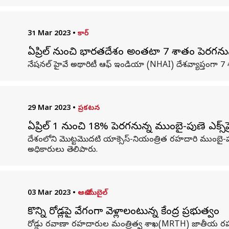
31 Mar 2023
•
కార్
ఏప్రిల్ నుంచి భారతదేశం అంతటా 7 శాతం పెరగనున
నేషనల్ హైవే అథారిటీ ఆఫ్ ఇండియా (NHAI) దేశవ్యాప్తంగా 
29 Mar 2023
•
ప్రకటన
ఏప్రిల్ 1 నుంచి 18% పెరగనున్న ముంబై-పుణె ఎక్స్‌ప్ర
దేశంలోని మొట్టమొదటి యాక్సెస్-నియంత్రిత రహదారి ముంబై-పూణే ఎ
అధికారులు తెలిపారు.
03 Mar 2023
•
ఆటో మొబైల్
కొన్ని రోడ్లపై వేగంగా వెళ్లాలంటున్న కేంద్ర ప్రభుత్వం
రోడ్డు రవాణా రహదారుల మంత్రిత్వ శాఖ(MRTH) జాతీయ రహదారులు