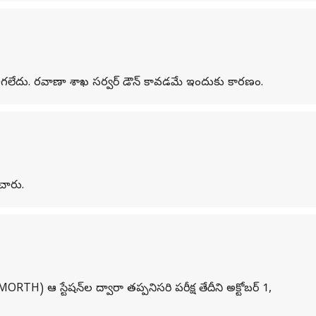
సాగలేదు. రవాణా శాఖ సర్వర్‌ డౌన్‌ కావడమే ఇందుకు కారణం.
ంచారు.
MORTH) ఆ స్టేషన్‌ల ద్వారా తప్పనిసరి పరీక్ష తేదీని అక్టోబర్ 1,