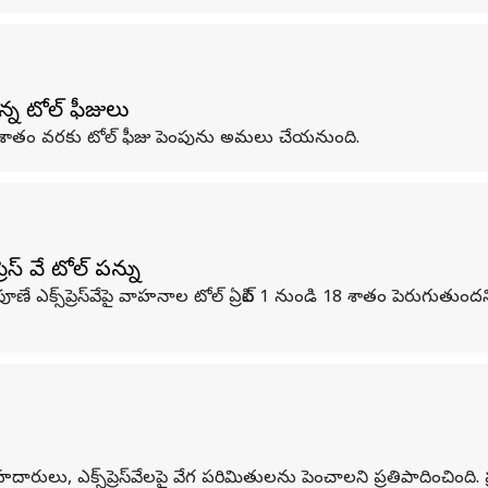
్న టోల్ ఫీజులు
7 శాతం వరకు టోల్ ఫీజు పెంపును అమలు చేయనుంది.
ెస్ వే టోల్ పన్ను
క్స్‌ప్రెస్‌వేపై వాహనాల టోల్ ఏప్రిల్ 1 నుండి 18 శాతం పెరుగుతుందని 
, ఎక్స్‌ప్రెస్‌వేలపై వేగ పరిమితులను పెంచాలని ప్రతిపాదించింది. ప