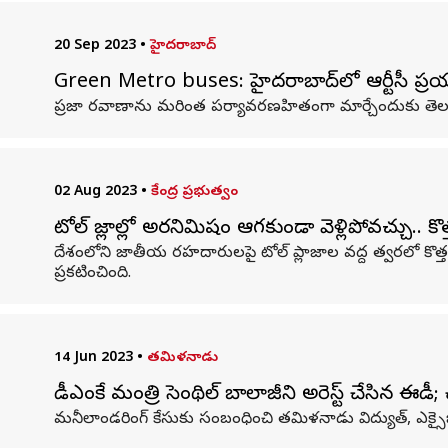
20 Sep 2023
•
హైదరాబాద్
Green Metro buses: హైదరాబాద్‌లో ఆర్టీసీ ప్రయాణిక
ప్రజా రవాణాను మరింత పర్యావరణహితంగా మార్చేందుకు తెలంగాణ
02 Aug 2023
•
కేంద్ర ప్రభుత్వం
టోల్‌ ప్లాజాల్లో అరనిమిషం ఆగకుండా వెళ్లిపోవచ్చు.. క
దేశంలోని జాతీయ రహదారులపై టోల్‌ ప్లాజాల వద్ద త్వరలో కొత్త 
ప్రకటించింది.
14 Jun 2023
•
తమిళనాడు
డీఎంకే మంత్రి సెంథిల్ బాలాజీని అరెస్ట్ చేసిన ఈడీ; 
మనీలాండరింగ్ కేసుకు సంబంధించి తమిళనాడు విద్యుత్, ఎక్సైజ్ శా