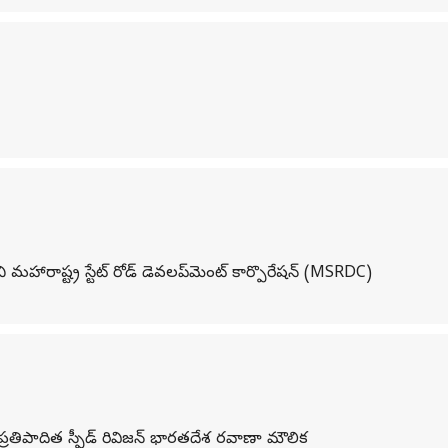
మహారాష్ట్ర స్టేట్ రోడ్ డెవలప్‌మెంట్ కార్పొరేషన్ (MSRDC)
్రతిపాదిత స్పీడ్ రివిజన్ భారతదేశ రవాణా మౌలిక