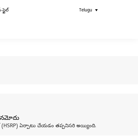
-స్టైల్
Telugu
లు నమోదు
ట్ (HSRP) ఏర్పాటు చేయడం తప్పనిసరి అయ్యింది.