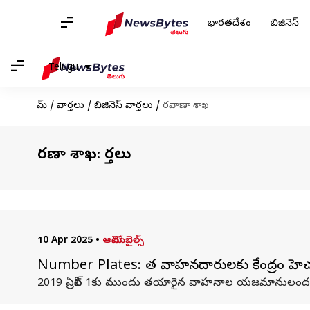
భారతదేశం
బిజినెస్
Telugu
హోమ్
/
వార్తలు
/
బిజినెస్ వార్తలు
/
రవాణా శాఖ
రవాణా శాఖ: వార్తలు
10 Apr 2025
•
ఆటోమొబైల్స్
Number Plates: పాత వాహనదారులకు కేంద్రం హెచ్చరిక.
2019 ఏప్రిల్ 1కు ముందు తయారైన వాహనాల యజమానులందరికీ కే