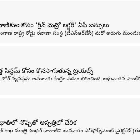
ుల కోసం 'గ్రీన్‌ మెట్రో లగ్జరీ' ఏసీ బస్సులు
 రాష్ట్ర రోడ్డు రవాణా సంస్థ (టీఎస్ఆర్‌టీసీ) మరో అడుగు ముందుకు
ొత్త సిస్టమ్ కోసం కొనసాగుతున్న ట్రయల్స్
టోల్‌ వ్యవస్థను అమలుకు కేంద్రం నడుం బిగించింది. అధునాతన సాంకేతికత
ఛాతిలో నొప్పితో ఆస్పత్రిలో చేరిక
ఖ మంత్రి సెంథిల్ బాలాజీని బుధవారం ఎన్‌ఫోర్స్‌మెంట్ డైరెక్టరేట్ (ఈడీ