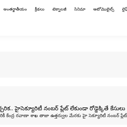
అంతర్జాతీయం
క్రీడలు
టెక్నాలజీ
సినిమా
ఆటోమొబైల్స్
లైఫ్
. హైసెక్యూరిటీ నంబర్‌ ప్లేట్‌ లేకుండా రోడ్డెక్కితే కేసు
ంద్ర రవాణా శాఖ తాజా ఉత్తర్వుల మేరకు హై సెక్యూరిటీ నంబర్ ప్లే