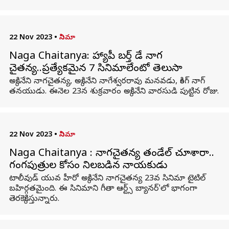
22 Nov 2023
•
సినిమా
Naga Chaitanya: హ్యాపీ బర్త్ డే నాగ
చైతన్య..ప్రత్యేకమైన 7 సినిమాలేంటో తెలుసా
అక్కినేని నాగచైతన్య, అక్కినేని నాగేశ్వరరావు మనవడు, కింగ్ నాగ్
తనయుడు. ఈనెల 23న శుక్రవారం అక్కినేని వారసుడి పుట్టిన రోజు.
22 Nov 2023
•
సినిమా
Naga Chaitanya : నాగచైతన్య తండేల్ చూశారా..
గంగపుత్రుల కోసం నిలబడిన నాయకుడు
టాలీవుడ్ యువ హీరో అక్కినేని నాగచైతన్య 23వ సినిమా టైటిల్
బహిర్గతమైంది. ఈ సినిమాని గీతా ఆర్ట్స్ బ్యానర్'లో భాగంగా
తెరకెక్కిస్తున్నారు.