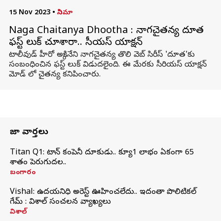
15 Nov 2023
•
సినిమా
Naga Chaitanya Dhootha : నాగచైతన్య దూత
ఫస్ట్ లుక్ చూశారా.. సీరియస్ యాక్షన్
టాలీవుడ్ హీరో అక్కినేని నాగచైతన్య తొలి వెబ్ సిరీస్ 'దూత'కు
సంబంధించిన ఫస్ట్ లుక్ విడుదలైంది. ఈ మేరకు సీరియస్ యాక్షన్
మోడ్ లో చైతన్య కనిపించారు.
తాజా వార్తలు
Titan Q1: టైటాన్ కంపెనీ దూకుడు.. క్యూ1 లాభం ఏకంగా 65
శాతం పెరుగుదల..
బంగారం
Vishal: ఉదయనిధి అరెస్ట్‌ ఊహించలేదు.. ఇదంతా పొలిటికల్
గేమ్ : విశాల్ సంచలన వ్యాఖ్యలు
విశాల్