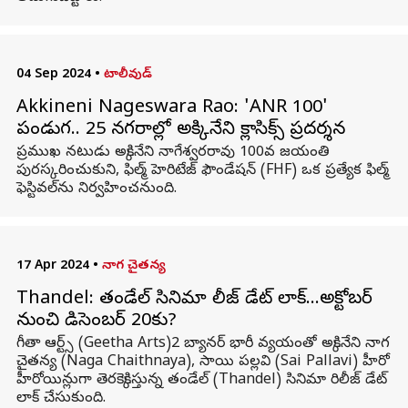
04 Sep 2024
•
టాలీవుడ్
Akkineni Nageswara Rao: 'ANR 100'
పండుగ.. 25 నగరాల్లో అక్కినేని క్లాసిక్స్ ప్రదర్శన
ప్రముఖ నటుడు అక్కినేని నాగేశ్వరరావు 100వ జయంతి
పురస్కరించుకుని, ఫిల్మ్ హెరిటేజ్ ఫౌండేషన్ (FHF) ఒక ప్రత్యేక ఫిల్మ్
ఫెస్టివల్‌ను నిర్వహించనుంది.
17 Apr 2024
•
నాగ చైతన్య
Thandel: తండేల్ సినిమా రిలీజ్ డేట్ లాక్...అక్టోబర్
నుంచి డిసెంబర్ 20కు?
గీతా ఆర్ట్స్ (Geetha Arts)2 బ్యానర్ భారీ వ్యయంతో అక్కినేని నాగ
చైతన్య (Naga Chaithnaya), సాయి పల్లవి (Sai Pallavi) హీరో
హీరోయిన్లుగా తెరకెక్కిస్తున్న తండేల్ (Thandel) సినిమా రిలీజ్ డేట్
లాక్ చేసుకుంది.