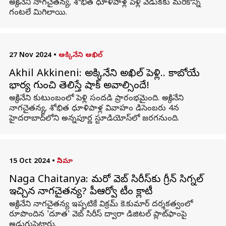
అక్కినేని నాగచైతన్య, శోభిత ధూళిపాళ్ల పెళ్లి వేడుకకు మరికొన్ని
గంటలే మిగిలాయి.
27 Nov 2024
•
అక్కినేని అఖిల్
Akhil Akkineni: అక్కినేని అఖిల్ పెళ్లి.. కాబోయే
భార్య గురించి తెలిస్తే షాక్ అవాల్సిందే!
అక్కినేని కుటుంబంలో పెళ్లి సందడి ప్రారంభమైంది. అక్కినేని
నాగచైతన్య, శోభిత ధూళిపాళ్ల వివాహం డిసెంబరు 4న
హైదరాబాద్‌లోని అన్నపూర్ణ స్టూడియోస్‌లో జరగనుంది.
15 Oct 2024
•
సినిమా
Naga Chaitanya: మరో వెబ్‌ సిరీస్‌కు గ్రీన్ సిగ్నల్
ఇచ్చిన నాగచైతన్య? పీఆర్వో టీం క్లారిటీ
అక్కినేని నాగచైతన్య ఇప్పటికే విక్రమ్‌ కె.కుమార్‌ దర్శకత్వంలో
రూపొందిన 'దూత' వెబ్‌ సిరీస్‌ ద్వారా డిజిటల్ ప్లాట్‌ఫాంపై
అడుగుపెట్టారు.