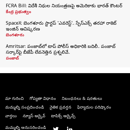
FCRA Bill: విదేశీ నిధుల నియంత్రణపై అమెరికాకు భారత్‌ కౌంటర్
కేంద్ర ప్రభుత్వం
SpaceX: బెంగళూరు స్టార్టప్‌ 'ఎవరెస్ట్'.. స్పేస్‌ఎక్స్ తరహా రాకెట్‌
ఇంజిన్‌ ఆవిష్కరణ
బెంగళూరు
Amritsar: పంజాబ్‌లో టాప్ పోలీస్ అధికారికి బదిలీ.. పంజాబ్
సర్కార్‌పై బీజేపీ లేవనెత్తిన ప్రశ్నలివే..
పంజాబ్
మా గురించి
గోప్యతా విధానం
నిబంధనలు & షరతులు
మమ్మల్ని సంప్రదించండి
నైతిక ప్రవర్తన
ఫిర్యాదుల పరిష్కారం
వార్తలు
న్యూస్ ఆర్కైవ్
టాపిక్స్ ఆర్కైవ్స్
మమ్మల్ని అనుసరించండి