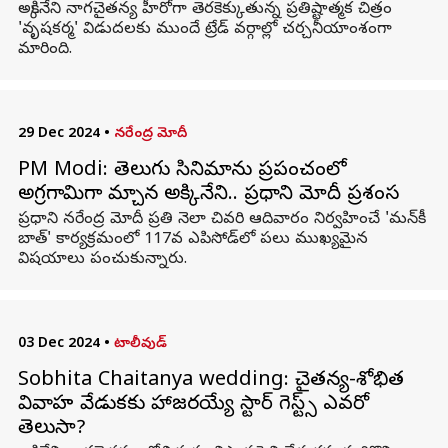
అక్కినేని నాగచైతన్య హీరోగా తెరకెక్కుతున్న ప్రతిష్టాత్మక చిత్రం
'వృషకర్మ' విడుదలకు ముందే ట్రేడ్ వర్గాల్లో చర్చనీయాంశంగా
మారింది.
29 Dec 2024
•
నరేంద్ర మోదీ
PM Modi: తెలుగు సినిమాను ప్రపంచంలో
అగ్రగామిగా మార్చిన అక్కినేని.. ప్రధాని మోదీ ప్రశంస
ప్రధాని నరేంద్ర మోదీ ప్రతి నెలా చివరి ఆదివారం నిర్వహించే 'మన్‌కీ
బాత్' కార్యక్రమంలో 117వ ఎపిసోడ్‌లో పలు ముఖ్యమైన
విషయాలు పంచుకున్నారు.
03 Dec 2024
•
టాలీవుడ్
Sobhita Chaitanya wedding: చైతన్య-శోభిత
వివాహ వేడుకకు హాజరయ్యే స్టార్ గెస్ట్స్ ఎవరో
తెలుసా?