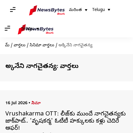
మరింత
Telugu
Telugu
హోమ్
/
వార్తలు
/
సినిమా వార్తలు
/
అక్కినేని నాగచైతన్య
అక్కినేని నాగచైతన్య: వార్తలు
16 Jul 2026
•
సినిమా
Vrushakarma OTT: రిలీజ్‌కు ముందే నాగచైతన్యకు
జాక్‌పాట్‌.. 'వృషకర్మ' ఓటీటీ హక్కులకు కళ్లు చెదిరే
ఆఫర్!