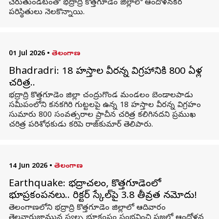
చేరుతుండటంతో భద్రాద్రి కొత్తగూడెం జిల్లాలో ఆందోళనకర
పరిస్థితులు నెలకొన్నాయి.
01 Jul 2026
•
తెలంగాణ
Bhadradri: 18 హస్తాల వీరన్న విగ్రహానికి 800 ఏళ్ల
చరిత్ర..
భద్రాద్రి కొత్తగూడెం జిల్లా చంద్రుగొండ మండలం బెండాలపాడు
సమీపంలోని కనకగిరి గుట్టలపై ఉన్న 18 హస్తాల వీరన్న విగ్రహం
సుమారు 800 సంవత్సరాల ప్రాచీన చరిత్ర కలిగినదని ప్రముఖ
చరిత్ర పరిశోధకుడు కరిపె రాజ్‌కుమార్ తెలిపారు.
14 Jun 2026
•
తెలంగాణ
Earthquake: భద్రాచలం, కొత్తగూడెంలో
భూప్రకంపనలు.. రిక్టర్ స్కేల్‌పై 3.8 తీవ్రత నమోదు!
తెలంగాణలోని భద్రాద్రి కొత్తగూడెం జిల్లాలో ఆదివారం
తెల్లవారుజామున స్వల్ప భూకంపం సంభవించి ప్రజల్లో ఆందోళన