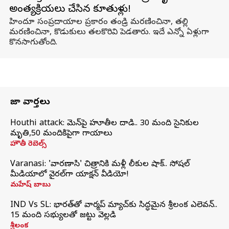
అంత్యక్రియలు చేసిన కూతుళ్లు!
హిందూ సంప్రదాయాల ప్రకారం తండ్రి మరణించినా, తల్లి
మరణించినా, కొడుకులు తలకొరివి పెడతారు. ఇదే ఎన్నో ఏళ్లుగా
కొనసాగుతోంది.
తాజా వార్తలు
Houthi attack: యెమెన్‌పై హూతీల దాడి.. 30 మంది సైనికుల
మృతి,50 మందికిపైగా గాయాలు
హౌతీ రెబెల్స్
Varanasi: 'వారణాసి' చిత్రానికి మళ్లీ లీకుల షాక్.. సోషల్
మీడియాలో వైరల్‌గా యాక్షన్ వీడియో!
మహేష్ బాబు
IND Vs SL: భారత్‌తో వార్మప్‌ మ్యాచ్‌కు సిద్ధమైన శ్రీలంక ఎలెవన్..
15 మంది సభ్యులతో జట్టు వెల్లడి
శ్రీలంక