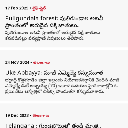
17 Feb 2025
•
లైఫ్-స్టైల్
Puligundala forest: పులిగుండాల అటవీ
ప్రాంతంలో అరుదైన పక్షి జాతులు..
పులిగుండాల అటవీ ప్రాంతంలో అరుదైన పక్షి జాతులు
కనపడినట్లు వన్యప్రాణి నిపుణులు తెలిపారు.
24 Nov 2024
•
తెలంగాణ
Uke Abbayya: మాజీ ఎమ్మెల్యే కన్నుమూత
భద్రాద్రి కొత్తగూడెం జిల్లా ఇల్లందు నియోజకవర్గానికి చెందిన మాజీ
ఎమ్మెల్యే ఊకే అబ్బయ్య (70) ఇవాళ ఉదయం హైదరాబాద్లోని ఓ
ప్రయివేటు ఆస్పత్రిలో చికిత్స పొందుతూ కన్నుమూశారు.
19 Dec 2023
•
తెలంగాణ
Telangana : గుండెపోటుతో తండ్రి మృతి..