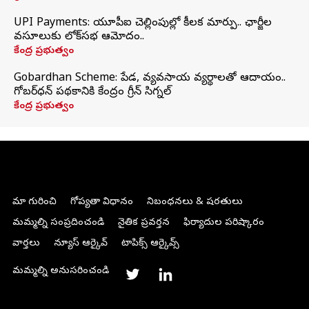
UPI Payments: యూపీఐ చెల్లింపుల్లో కీలక మార్పు.. ఛార్జీల
వసూలుకు లోక్‌సభ ఆమోదం..
కేంద్ర ప్రభుత్వం
Gobardhan Scheme: పేడ, వ్యవసాయ వ్యర్థాలతో ఆదాయం..
గోబర్‌ధన్ పథకానికి కేంద్రం గ్రీన్ సిగ్నల్
కేంద్ర ప్రభుత్వం
మా గురించి
గోప్యతా విధానం
నిబంధనలు & షరతులు
మమ్మల్ని సంప్రదించండి
నైతిక ప్రవర్తన
ఫిర్యాదుల పరిష్కారం
వార్తలు
న్యూస్ ఆర్కైవ్
టాపిక్స్ ఆర్కైవ్స్
మమ్మల్ని అనుసరించండి