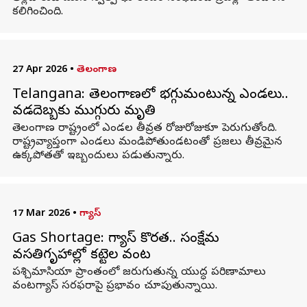
కలిగించింది.
27 Apr 2026
•
తెలంగాణ
Telangana: తెలంగాణలో భగ్గుమంటున్న ఎండలు..
వడదెబ్బకు ముగ్గురు మృతి
తెలంగాణ రాష్ట్రంలో ఎండల తీవ్రత రోజురోజుకూ పెరుగుతోంది.
రాష్ట్రవ్యాప్తంగా ఎండలు మండిపోతుండటంతో ప్రజలు తీవ్రమైన
ఉక్కపోతతో ఇబ్బందులు పడుతున్నారు.
17 Mar 2026
•
గ్యాస్
Gas Shortage: గ్యాస్ కొరత.. సంక్షేమ
వసతిగృహాల్లో కట్టెల వంట
పశ్చిమాసియా ప్రాంతంలో జరుగుతున్న యుద్ధ పరిణామాలు
వంటగ్యాస్‌ సరఫరాపై ప్రభావం చూపుతున్నాయి.