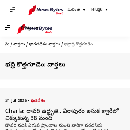
మరింత
Telugu
Telugu
హోమ్
/
వార్తలు
/
భారతదేశం వార్తలు
/
భద్రాద్రి కొత్తగూడెం
భద్రాద్రి కొత్తగూడెం: వార్తలు
31 Jul 2026
•
భారతదేశం
Charla: గోదావరి ఉద్ధృతి.. వీరాపురం ఇసుక క్వారీలో
చిక్కుకున్న 38 మంది
గోదావరి నదికి ఎగువ ప్రాంతాల నుంచి భారీగా వరదనీరు