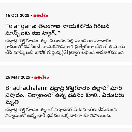
16 Oct 2025
•
భారతదేశం
Telangana: తెలంగాణ నాయకపోడు గిరిజన
మాస్క్‌లకు జీఐ ట్యాగ్..?
భద్రాద్రి కొత్తగూడెం జిల్లా ములకలపల్లి మండలం మాదారం
గ్రామంలో నివసించే నాయకపోడు తెగ ప్రత్యేకంగా చేతితో తయారు
చేసే మాస్క్‌లకు భౌగోళిక గుర్తింపు(GI)ట్యాగ్ లభించే అవకాశముంది.
26 Mar 2025
•
భారతదేశం
Bhadrachalam: భద్రాద్రి కొత్తగూడెం జిల్లాలో ఘోర
విషాదం.. నిర్మాణంలో ఉన్న భవనం కూలి.. ఏడుగురు
మృతి
భద్రాద్రి కొత్తగూడెం జిల్లాలో విషాదకర ఘటన చోటుచేసుకుంది.
నిర్మాణంలో ఉన్న భారీ భవనం ఒక్కసారిగా కూలిపోయింది.