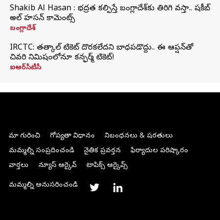
Shakib Al Hasan : భద్రత కల్పిస్తే బంగ్లాదేశ్‌కు తిరిగి వస్తా.. షకీబ్
అల్ హసన్ కామెంట్స్
బంగ్లాదేశ్
IRCTC: తత్కాల్ టికెట్ దొరకలేదని బాధపడొద్దు.. ఈ ఆప్షన్‌తో
చివరి నిమిషంలోనూ కన్ఫర్మ్ టికెట్!
ఐఆర్‌సీటీసీ
మా గురించి
గోప్యతా విధానం
నిబంధనలు & షరతులు
మమ్మల్ని సంప్రదించండి
నైతిక ప్రవర్తన
ఫిర్యాదుల పరిష్కారం
వార్తలు
న్యూస్ ఆర్కైవ్
టాపిక్స్ ఆర్కైవ్స్
మమ్మల్ని అనుసరించండి