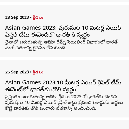
28 Sep 2023
•
క్రీడలు
Asian Games 2023: పురుషుల 10 మీటర్ల ఎయిర్
పిస్టల్ టీమ్ ఈవెంట్‌లో భారత్ కి స్వర్ణం
చైనాలో జరుగుతున్న ఆసియా గేమ్స్ సెయిలింగ్ విభాగంలో భారత్
మరో పతకాన్ని కైవసం చేసుకుంది.
25 Sep 2023
•
క్రీడలు
Asian Games 2023:10 మీటర్ల ఎయిర్ రైఫిల్ టీమ్
ఈవెంట్‌లో భారత్‌కు తొలి స్వర్ణం
ప్రస్తుతం జరుగుతున్న ఆసియా క్రీడలు 2023లో భారత్‌కు చెందిన
పురుషుల 10 మీటర్ల ఎయిర్ రైఫిల్ జట్టు ప్రపంచ రికార్డును బద్దలు
కొట్టి భారత్‌కు తొలి బంగారు పతకాన్ని అందించింది.