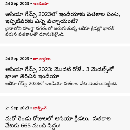
24 Sep 2023
•
ఇండియా
ఆసియా గేమ్స్ 2023లో ఇండియాకు పతకాల పంట,
ఇప్పటివరకు ఎన్ని వచ్చాయంటే?
చైనాలోని హాంగ్జౌ నగరంలో జరుగుతున్న ఆసియా క్రీడల్లో భారత్
వరుస పతకాలతో దూసుకెళ్తోంది.
24 Sep 2023
•
తాజా వార్తలు
ఆసియా గేమ్స్ 2023: మొదటి రోజే.. 3 మెడల్స్‌తో
ఖాతా తెరిచిన ఇండియా
ఆసియా గేమ్స్ 2023లో ఇండియా పతకాల వేట మొదలుపెట్టింది.
21 Sep 2023
•
బాక్సింగ్
మరో రెండు రోజులలో ఆసియా క్రీడలు.. పతకాల
వేటకు 665 మంది సిద్ధం!