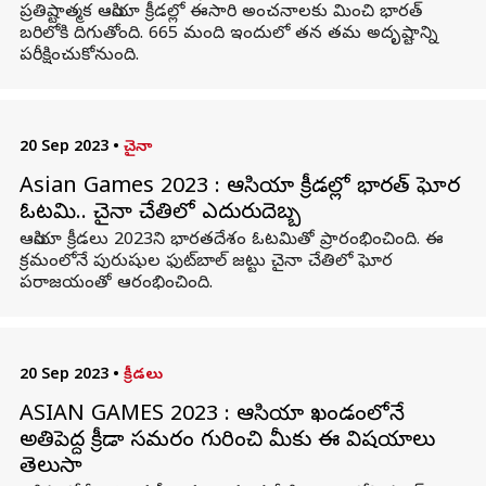
ప్రతిష్టాత్మక ఆసియా క్రీడల్లో ఈసారి అంచనాలకు మించి భారత్
బరిలోకి దిగుతోంది. 665 మంది ఇందులో తన తమ అదృష్టాన్ని
పరీక్షించుకోనుంది.
20 Sep 2023
•
చైనా
Asian Games 2023 : ఆసియా క్రీడల్లో భారత్‌ ఘోర
ఓటమి.. చైనా చేతిలో ఎదురుదెబ్బ
ఆసియా క్రీడలు 2023ని భారతదేశం ఓటమితో ప్రారంభించింది. ఈ
క్రమంలోనే పురుషుల ఫుట్‌బాల్‌ జట్టు చైనా చేతిలో ఘోర
పరాజయంతో ఆరంభించింది.
20 Sep 2023
•
క్రీడలు
ASIAN GAMES 2023 : ఆసియా ఖండంలోనే
అతిపెద్ద క్రీడా సమరం గురించి మీకు ఈ విషయాలు
తెలుసా