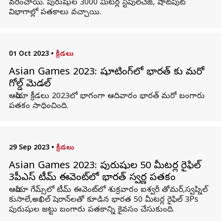
వరించాయి. పురుషుల 3000 మీటర్ల స్టీపుల్‌చేజ్‌, షాట్‌పుట్‌
విభాగాల్లో పతకాలు వచ్చాయి.
01 Oct 2023
•
క్రీడలు
Asian Games 2023: షూటింగ్‌లో భారత్ కు మరో
గోల్డ్ మెడల్
ఆసియా క్రీడలు 2023లో భాగంగా ఆదివారం భారత్ మరో బంగారు
పతకం సాధించింది.
29 Sep 2023
•
క్రీడలు
Asian Games 2023: పురుషుల 50 మీటర్ల రైఫిల్‌
3పీఎస్‌ టీమ్‌ ఈవెంట్‌లో భారత్‌ స్వర్ణ పతకం
ఆసియా గేమ్స్‌లో టీమ్ ఈవెంట్‌లో శుక్రవారం ఐశ్వరీ తోమర్,స్వప్నిల్
కుసాలే,అఖిల్ షెరాన్‌లతో కూడిన భారత 50 మీటర్ల రైఫిల్ 3Ps
పురుషుల జట్టు బంగారు పతకాన్ని కైవసం చేసుకుంది.