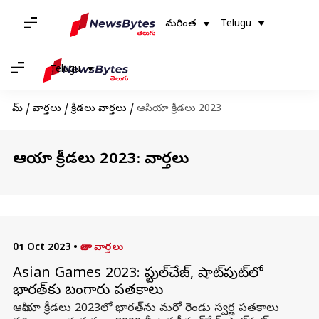
మరింత
Telugu
Telugu
హోమ్
/
వార్తలు
/
క్రీడలు వార్తలు
/
ఆసియా క్రీడలు 2023
ఆసియా క్రీడలు 2023: వార్తలు
01 Oct 2023
•
తాజా వార్తలు
Asian Games 2023: స్టీపుల్‌చేజ్‌, షాట్‌పుట్‌‌లో
భారత్‌కు బంగారు పతకాలు
ఆసియా క్రీడలు 2023లో భారత్‌ను మరో రెండు స్వర్ణ పతకాలు