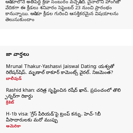
ఆసియాలోనే అతిపెద్ద క్రీడా సంబురం వచ్చేసింది. చైనాలోని హాంగ్‌జౌ
వేదికగా ఈ క్రీడలు శనివారం సెప్టెంబర్ 23 నుంచి ప్రారంభం
కానున్నాయి. ఆసియా క్రీడల గురించి ఆసక్తికరమైన విషయాలను
తెలుసుకుందాం
తాజా వార్తలు
Mrunal Thakur-Yashasvi Jaiswal Dating: యశస్వితో
రిలేషన్‌షిప్.. మృణాల్ ఠాకూర్ కామెంట్స్ వైరల్.. నిజమెంత?
బాలీవుడ్
Rashid khan: చరిత్ర సృష్టించిన రషీద్ ఖాన్.. ప్రపంచంలో తొలి
స్పిన్నర్‌గా రికార్డు
క్రికెట్
H-1b visa: 'గ్రేస్‌ పీరియడ్‌'పై ట్రంప్‌ కన్ను.. హెచ్‌-1బీ
వీసాదారులకు మరో ముప్పు
అమెరికా