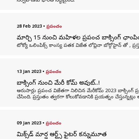
నిర్వహణకు భారత్ సిద్ధమైంది.
28 Feb 2023
•
ప్రపంచం
మార్చి 15 నుంచి మహిళల ప్రపంచ బాక్సింగ్ ఛాంపి
టోక్యో ఒలింపిక్స్ కాంస్య పతక విజేత లోవ్లినా బోర్గోహైన్ తో 
13 Jan 2023
•
ప్రపంచం
బాక్సింగ్ నుంచి మేరీ కోమ్ అవుట్..!
ఆరుసార్లు ప్రపంచ విజేతగా నిలిచిన మేరీకోమ్ 2023 బాక్సింగ్ 
చేసింది. ప్రస్తుతం త్వరగా కోలుకోవడానికి ప్రయత్నం చేస్తున్నట్లు
09 Jan 2023
•
ప్రపంచం
మిక్స్‌డ్ మార్షల్ ఆర్ట్స్ ఫైటర్ కన్నుమూత