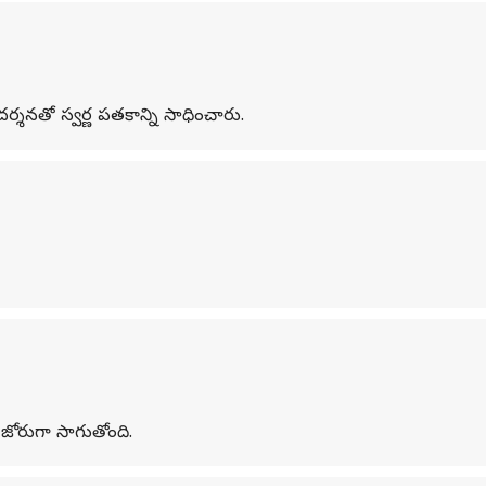
ర్శనతో స్వర్ణ పతకాన్ని సాధించారు.
ం జోరుగా సాగుతోంది.