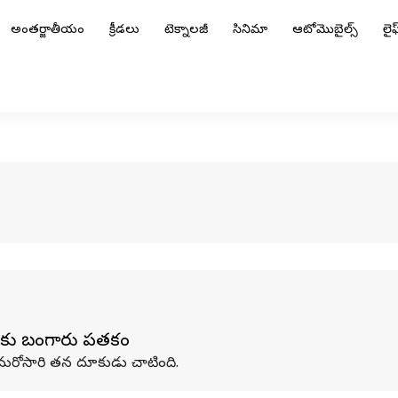
అంతర్జాతీయం
క్రీడలు
టెక్నాలజీ
సినిమా
ఆటోమొబైల్స్
లైఫ్
ీన్‌కు బంగారు పతకం
జరీన్‌ మరోసారి తన దూకుడు చాటింది.