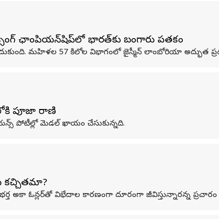
గ్‌ ఛాంపియన్‌షిప్‌లో భారత్‌కు బంగారు పతకం
ందుకుంది. మహిళల 57 కిలోల విభాగంలో జైస్మీన్‌ లాంబోరియా అద్భుత ప్రద
్‌లోకి పూజా రాణి
యన్స్ పోటీల్లో మెడల్ ఖాయం చేసుకున్న‌ది.
ు కచ్చితమా?
తన భర్త అకా ఓన్లర్‌తో విభేదాల కారణంగా దూరంగా జీవిస్తున్నారన్న ప్రచార