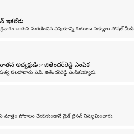
న్ ఇకలేరు
శారు. శుక్రవారం ఆయన మరణించిన విషయాన్ని కుటుంబ సభ్యులు సోషల్ మీడి
 అధ్యక్షుడిగా జితేందర్‌రెడ్డి ఎంపిక
భుత్వ సలహాదారు ఎ.పి. జితేందర్‌రెడ్డి ఎంపికయ్యారు.
ది. ఏ మాత్రం పోరాటం చేయకుండానే మైక్ టైసన్ నిష్క్రమించారు.