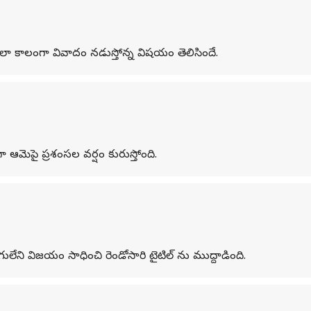
లా కాలంగా వివాదం నడుస్తోన్న విషయం తెలిసిందే.
గా ఆమెపై ప్రశంసల వర్షం కురుస్తోంది.
ులేని విజయం సాధించి రెండోసారి టైటిల్ ను ముద్దాడింది.