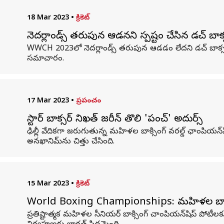
18 Mar 2023
•
క్రికెట్
నెదర్లాండ్స్ తరుపున ఆడనని స్పష్టం చేసిన డచ్ బాక్
WWCH 2023లో నెదర్లాండ్స్ తరుపున ఆడడం లేదని డచ్ బాక్సర్ మేగ
సమాచారం.
17 Mar 2023
•
ప్రపంచం
స్టార్ బాక్సర్ నిఖత్ జరీన్ తొలి 'పంచ్' అదుర్స్
ఢిల్లీ వేదికగా జరుగుతున్న మహిళల బాక్సింగ్ వరల్డ్ ఛాంపియన్
అనఖానిమ్‌ను చిత్తు చేసింది.
15 Mar 2023
•
క్రికెట్
World Boxing Championships: మహిళల బాక్స
ప్రతిష్టాత్మక మహిళల సీనియర్ బాక్సింగ్ చాంపియన్‌షిప్ పోటీల