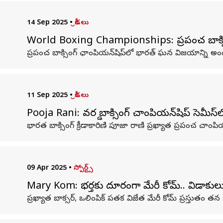
14 Sep 2025
•
క్రీడలు
World Boxing Championships: ప్రపంచ బాక్సిం
ప్రపంచ బాక్సింగ్‌ ఛాంపియన్‌షిప్‌లో భారత్‌ ఘన విజయాన్ని అ
11 Sep 2025
•
క్రీడలు
Pooja Rani: వ‌ర‌ల్డ్ బాక్సింగ్ చాంపియ‌న్‌షిప్ సెమీస
భారత బాక్సింగ్ క్రీడాకారిణి పూజా రాణి ప్రఖ్యాత ప్రపంచ చాంపి
09 Apr 2025
•
స్పోర్ట్స్
Mary Kom: భర్తకు దూరంగా మేరీ కోమ్‌.. విడాకుల
ప్రఖ్యాత బాక్సర్‌, ఒలింపిక్‌ పతక విజేత మేరీ కోమ్‌ ప్రస్తుతం 