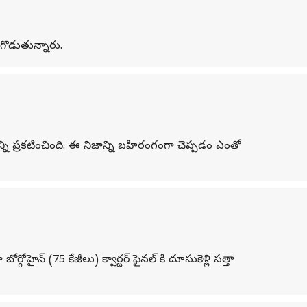
రగొడుతున్నారు.
్ని ప్రకటించింది. ఈ నిజాన్ని బహిరంగంగా చెప్పడం ఎంతో
ోహైన్ (75 కేజీలు) క్వార్టర్ ఫైనల్ కి దూసుకెళ్లి సత్తా