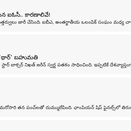
సిన ఐఓసీ.. కారణాలివే!
 ఉత్తర్వులు జారీ చేసింది. ఐబీఎ, అంతర్జాతీయ ఒలంపిక్ సంఘం మధ్య చా
ు 'థార్' బహుమతి
్టార్ బాక్సర్ నిఖత్ జరీన్ స్వర్ణ పతకం సాధించింది. ఇప్పటికే దేశవ్యాప్తం
మరోసారి తన పంచ్‌లతో దుమ్ములేపింది. ఛాంపియన్ షిప్ ఫైనల్స్‌లో తిరుగ