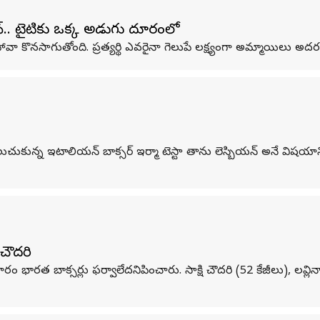
న్.. టైటిల్‌కు ఒక్క అడుగు దూరంలో
 హావా కొనసాగుతోంది. ప్రత్యర్థి ఎవరైనా గెలుపే లక్ష్యంగా అమ్మాయిలు అద
ుచుకున్న ఇటాలియన్ బాక్సర్ ఇర్మా టెస్టా తాను లెస్బియన్ అనే విషయాన
ి చౌదరి
 బాక్సర్లు ఫర్వాలేదనిపించారు. సాక్షి చౌదరి (52 కేజీలు), లవ్లినా బోర్గ