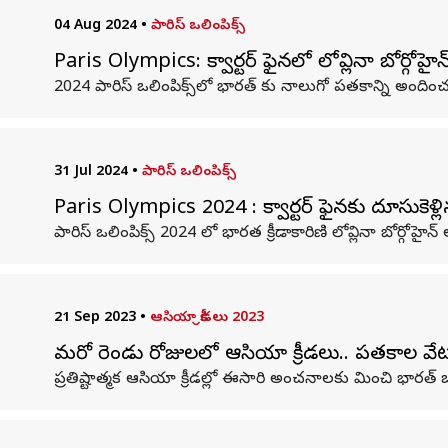
04 Aug 2024
•
పారిస్ ఒలింపిక్స్
Paris Olympics: క్వార్టర్‌ ఫైనల్‌లో లోవ్లినా బోర్గ
2024 పారిస్ ఒలింపిక్స్‌లో భారత్ కు నాలుగో పతకాన్ని అందించడ
31 Jul 2024
•
పారిస్ ఒలింపిక్స్
Paris Olympics 2024 : క్వార్టర్ ఫైనల్‌కు దూసుకెళ్లిన
పారిస్ ఒలింపిక్స్ 2024 లో భారత క్రీడాకారిణి లోవ్లినా బోర్గో
21 Sep 2023
•
ఆసియా క్రీడలు 2023
మరో రెండు రోజులలో ఆసియా క్రీడలు.. పతకాల వేట
ప్రతిష్టాత్మక ఆసియా క్రీడల్లో ఈసారి అంచనాలకు మించి భారత్