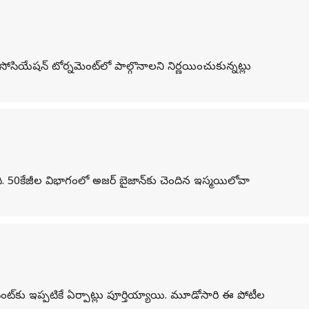
ోసియేషన్ టోర్నమెంట్‌లో పాల్గొనాలని నిర్ణయించుకున్నట్లు
ది. 50కేజీల విభాగంలో అజర్ బైజాన్‌కు చెందిన ఇస్మయిలోవా
ెంట్‌కు ఇప్పటికే ఏర్పాట్లు పూర్తియ్యాయి. మూడోసారి ఈ పోటీల