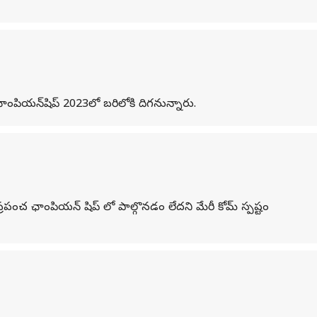
 ఛాంపియన్‌షిప్ 2023లో బరిలోకి దిగనున్నారు.
్రపంచ ఛాంపియన్ షిప్ లో పాల్గొనడం లేదని మేరీ కోమ్ స్పష్టం