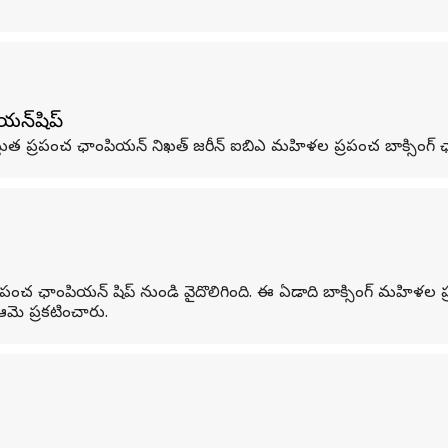
యన్‌షిప్
, ప్రస్తుత ప్రపంచ ఛాంపియన్ నిఖత్ జరీన్ ఐబిఎ మహిళల ప్రపంచ బాక్సింగ్
ప్రపంచ ఛాంపియన్ షిప్ నుండి వైదొలిగింది. ఈ ఏడాది బాక్సింగ్ మహిళల ప
 ఆమె ప్రకటించారు.