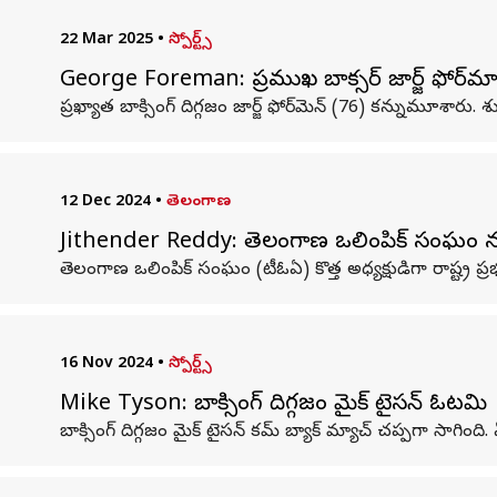
22 Mar 2025
•
స్పోర్ట్స్
George Foreman: ప్రముఖ బాక్సర్ జార్జ్ ఫోర్‌మా
ప్రఖ్యాత బాక్సింగ్ దిగ్గజం జార్జ్ ఫోర్‌మెన్ (76) కన్నుమూ
12 Dec 2024
•
తెలంగాణ
Jithender Reddy: తెలంగాణ ఒలింపిక్‌ సంఘం నూతన
తెలంగాణ ఒలింపిక్‌ సంఘం (టీఓఏ) కొత్త అధ్యక్షుడిగా రాష్ట్ర ప్ర
16 Nov 2024
•
స్పోర్ట్స్
Mike Tyson: బాక్సింగ్ దిగ్గజం మైక్ టైసన్ ఓటమి
బాక్సింగ్ దిగ్గజం మైక్ టైసన్ కమ్ బ్యాక్ మ్యాచ్ చప్పగా సాగిం