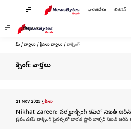
భారతదేశం
బిజినెస్
Telugu
హోమ్
/
వార్తలు
/
క్రీడలు వార్తలు
/
బాక్సింగ్
బాక్సింగ్: వార్తలు
21 Nov 2025
•
క్రీడలు
Nikhat Zareen: వరల్డ్ బాక్సింగ్ కప్‌లో నిఖత్ జర
ప్రపంచకప్‌ బాక్సింగ్‌ ఫైనల్స్‌లో భారత స్టార్‌ బాక్సర్‌ నిఖత్‌ 