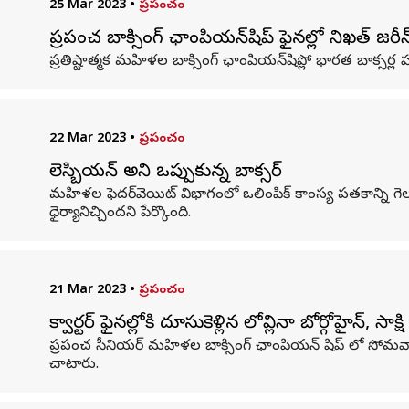
25 Mar 2023
•
ప్రపంచం
ప్రపంచ బాక్సింగ్ ఛాంపియన్‌షిప్ ఫైనల్లో నిఖత్ జరీ
ప్రతిష్టాత్మక మహిళల బాక్సింగ్ ఛాంపియన్‌షిప్లో భారత బాక్సర్ల
22 Mar 2023
•
ప్రపంచం
లెస్బియన్ అని ఒప్పుకున్న బాక్సర్
మహిళల ఫెదర్‌వెయిట్ విభాగంలో ఒలింపిక్ కాంస్య పతకాన్ని గెల
ధైర్యానిచ్చిందని పేర్కొంది.
21 Mar 2023
•
ప్రపంచం
క్వార్టర్ ఫైనల్లోకి దూసుకెళ్లిన లోవ్లినా బోర్గోహైన్, సాక్ష
ప్రపంచ సీనియర్ మహిళల బాక్సింగ్ ఛాంపియన్ షిప్ లో సోమవారం భారత
చాటారు.