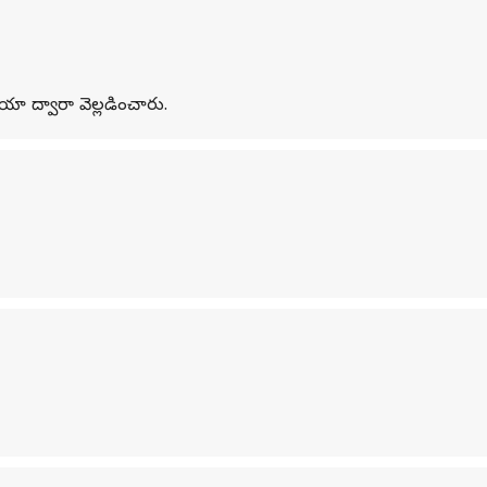
యా ద్వారా వెల్లడించారు.