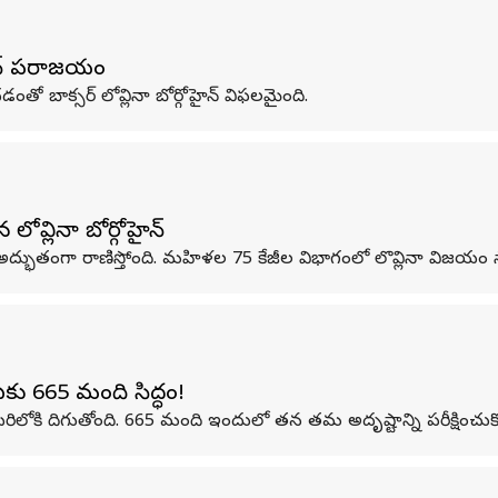
ోహైన్‌ పరాజయం
ంతో బాక్సర్ లోవ్లినా బోర్గోహైన్ విఫలమైంది.
 లోవ్లినా బోర్గోహైన్
హైన్ అద్భుతంగా రాణిస్తోంది. మహిళల 75 కేజీల విభాగంలో లొవ్లినా విజయం 
కు 665 మంది సిద్ధం!
 బరిలోకి దిగుతోంది. 665 మంది ఇందులో తన తమ అదృష్టాన్ని పరీక్షించుక