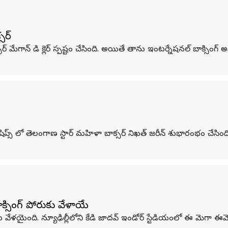
సర్
ాన్ డి క్లెర్ స్పష్టం చేసింది. అయితే తాను ఇంటర్నేషనల్ బాక్సింగ్ అస
‌షిప్స్ లో తెలంగాణ స్టార్ మహిళా బాక్సర్ నిఖత్ జరీన్ శుభారంభం చేసిం
ింగ్ పోరుకు వేళాయే
కు వేళయైంది. న్యూఢిల్లీలోని కేడి జాదవ్ ఇండోర్ స్టేడియంలో ఈ మెగా ఈవ