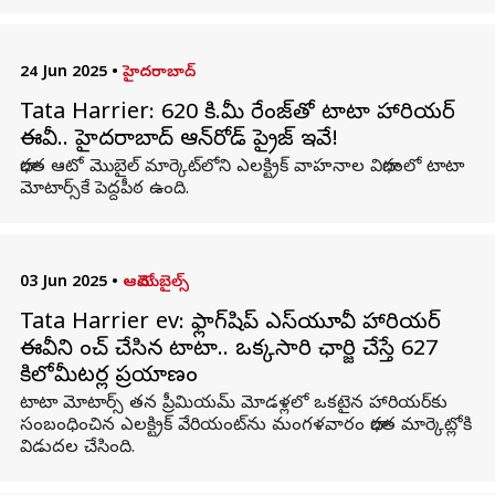
24 Jun 2025
•
హైదరాబాద్
Tata Harrier: 620 కి.మీ రేంజ్‌తో టాటా హారియర్‌
ఈవీ.. హైదరాబాద్‌ ఆన్‌రోడ్‌ ప్రైజ్‌ ఇవే!
భారత ఆటో మొబైల్‌ మార్కెట్‌లోని ఎలక్ట్రిక్‌ వాహనాల విభాగంలో టాటా
మోటార్స్‌కే పెద్దపీఠ ఉంది.
03 Jun 2025
•
ఆటోమొబైల్స్
Tata Harrier ev: ఫ్లాగ్‌షిప్‌ ఎస్‌యూవీ హారియర్‌
ఈవీని లాంచ్‌ చేసిన టాటా.. ఒక్కసారి ఛార్జి చేస్తే 627
కిలోమీటర్ల ప్రయాణం
టాటా మోటార్స్‌ తన ప్రీమియమ్‌ మోడళ్లలో ఒకటైన హారియర్‌కు
సంబంధించిన ఎలక్ట్రిక్‌ వేరియంట్‌ను మంగళవారం భారత మార్కెట్లోకి
విడుదల చేసింది.