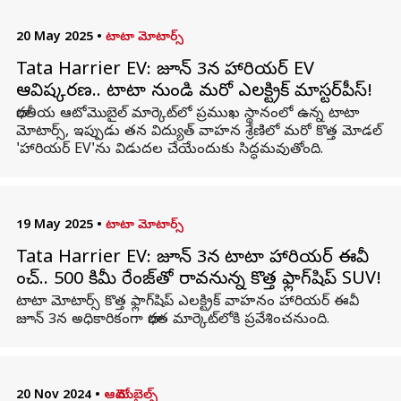
20 May 2025
•
టాటా మోటార్స్
Tata Harrier EV: జూన్ 3న హారియర్ EV
ఆవిష్కరణ.. టాటా నుండి మరో ఎలక్ట్రిక్ మాస్టర్‌పీస్!
భారతీయ ఆటోమొబైల్ మార్కెట్‌లో ప్రముఖ స్థానంలో ఉన్న టాటా
మోటార్స్‌, ఇప్పుడు తన విద్యుత్ వాహన శ్రేణిలో మరో కొత్త మోడల్‌
'హారియర్ EV'ను విడుదల చేయేందుకు సిద్ధమవుతోంది.
19 May 2025
•
టాటా మోటార్స్
Tata Harrier EV: జూన్ 3న టాటా హారియర్ ఈవీ
లాంచ్‌.. 500 కిమీ రేంజ్‌తో రావనున్న కొత్త ఫ్లాగ్‌షిప్‌ SUV!
టాటా మోటార్స్ కొత్త ఫ్లాగ్‌షిప్ ఎలక్ట్రిక్ వాహనం హారియర్ ఈవీ
జూన్ 3న అధికారికంగా భారత మార్కెట్‌లోకి ప్రవేశించనుంది.
20 Nov 2024
•
ఆటోమొబైల్స్