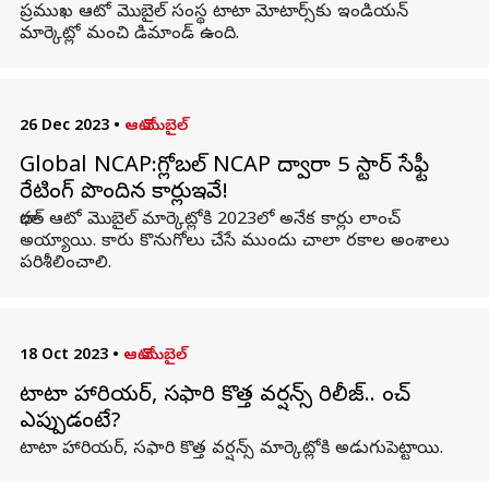
ప్రముఖ ఆటో మొబైల్ సంస్థ టాటా మోటార్స్‌కు ఇండియన్
మార్కెట్లో మంచి డిమాండ్ ఉంది.
26 Dec 2023
•
ఆటో మొబైల్
Global NCAP:గ్లోబల్ NCAP ద్వారా 5 స్టార్ సేఫ్టీ
రేటింగ్ పొందిన కార్లుఇవే!
భారత్ ఆటో మొబైల్ మార్కెట్లోకి 2023లో అనేక కార్లు లాంచ్
అయ్యాయి. కారు కొనుగోలు చేసే ముందు చాలా రకాల అంశాలు
పరిశీలించాలి.
18 Oct 2023
•
ఆటో మొబైల్
టాటా హారియర్, సఫారి కొత్త వర్షన్స్ రిలీజ్.. లాంచ్
ఎప్పుడంటే?
టాటా హారియర్, సఫారి కొత్త వర్షన్స్ మార్కెట్లోకి అడుగుపెట్టాయి.