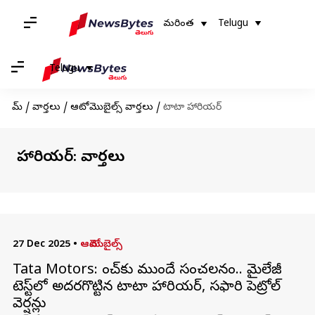
మరింత
Telugu
Telugu
హోమ్
/
వార్తలు
/
ఆటోమొబైల్స్ వార్తలు
/
టాటా హారియర్
టాటా హారియర్: వార్తలు
27 Dec 2025
•
ఆటోమొబైల్స్
Tata Motors: లాంచ్‌కు ముందే సంచలనం.. మైలేజీ
టెస్ట్‌లో అదరగొట్టిన టాటా హారియర్, సఫారి పెట్రోల్
వెర్షన్లు