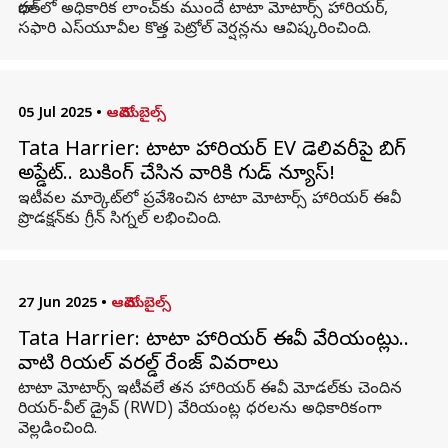
భారత్‌లో అధికారిక లాంచ్‌కు ముందే టాటా మోటార్స్ హారియర్,
సఫారి ఎస్‌యూవీల కొత్త పెట్రోల్ వెర్షన్లను ఆవిష్కరించింది.
05 Jul 2025
•
ఆటోమొబైల్స్
Tata Harrier​: టాటా హారియర్ EV డెలివరీపై బిగ్
అప్డేట్.. బుకింగ్ చేసిన వారికి గుడ్ న్యూస్!
ఇటీవల మార్కెట్‌లో ప్రవేశించిన టాటా మోటార్స్‌ హారియర్ ఈవీ
ప్రొడక్షన్‌కు గ్రీన్ సిగ్నల్ లభించింది.
27 Jun 2025
•
ఆటోమొబైల్స్
Tata Harrier: టాటా హారియర్ ఈవీ వేరియంట్లు..
వాటి రియల్ వరల్డ్ రేంజ్ వివరాలు
టాటా మోటార్స్ ఇటీవలే తన హారియర్ ఈవీ మోడల్‌కు చెందిన
రియర్-వీల్ డ్రైవ్ (RWD) వేరియంట్ల ధరలను అధికారికంగా
వెల్లడించింది.