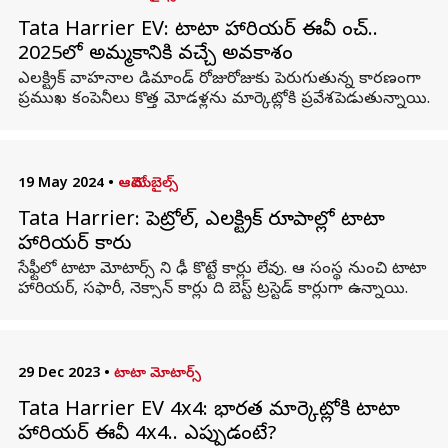
Tata Harrier EV: టాటా హారియర్ ఈవీ లాంచ్..
2025లో అమ్మకానికి వచ్చే అవకాశం
ఎలక్ట్రిక్ వాహనాల డిమాండ్ రోజురోజుకు పెరుగుతున్న కారణంగా
ప్రముఖ కంపెనీలు కొత్త మోడళ్లను మార్కెట్లోకి ప్రవేశపెడుతున్నాయి.
19 May 2024
•
ఆటోమొబైల్స్
Tata Harrier: పెట్రోల్‌, ఎలక్ట్రిక్‌ రూపాల్లో టాటా
హారియర్‌ కారు
సేఫ్టీలో టాటా మోటార్స్ ని ఢీ కొట్టే కార్లు లేవు. ఆ సంస్థ నుంచి టాటా
హారియర్‌, సఫారీ, నెక్సాన్‌ కార్లు ది బెస్ట్‌ ట్రస్టెడ్ కార్లుగా ఉన్నాయి.
29 Dec 2023
•
టాటా మోటార్స్
Tata Harrier EV 4x4: భారత మార్కెట్లోకి టాటా
హారియర్ ఈవీ 4x4.. ఎప్పుడంటే?