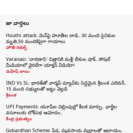
తాజా వార్తలు
Houthi attack: యెమెన్‌పై హూతీల దాడి.. 30 మంది సైనికుల
మృతి,50 మందికిపైగా గాయాలు
హౌతీ రెబెల్స్
Varanasi: 'వారణాసి' చిత్రానికి మళ్లీ లీకుల షాక్.. సోషల్
మీడియాలో వైరల్‌గా యాక్షన్ వీడియో!
మహేష్ బాబు
IND Vs SL: భారత్‌తో వార్మప్‌ మ్యాచ్‌కు సిద్ధమైన శ్రీలంక ఎలెవన్..
15 మంది సభ్యులతో జట్టు వెల్లడి
శ్రీలంక
UPI Payments: యూపీఐ చెల్లింపుల్లో కీలక మార్పు.. ఛార్జీల
వసూలుకు లోక్‌సభ ఆమోదం..
కేంద్ర ప్రభుత్వం
Gobardhan Scheme: పేడ, వ్యవసాయ వ్యర్థాలతో ఆదాయం..