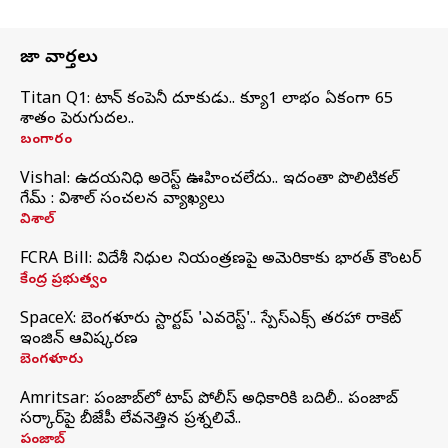
తాజా వార్తలు
Titan Q1: టైటాన్ కంపెనీ దూకుడు.. క్యూ1 లాభం ఏకంగా 65
శాతం పెరుగుదల..
బంగారం
Vishal: ఉదయనిధి అరెస్ట్‌ ఊహించలేదు.. ఇదంతా పొలిటికల్
గేమ్ : విశాల్ సంచలన వ్యాఖ్యలు
విశాల్
FCRA Bill: విదేశీ నిధుల నియంత్రణపై అమెరికాకు భారత్‌ కౌంటర్
కేంద్ర ప్రభుత్వం
SpaceX: బెంగళూరు స్టార్టప్‌ 'ఎవరెస్ట్'.. స్పేస్‌ఎక్స్ తరహా రాకెట్‌
ఇంజిన్‌ ఆవిష్కరణ
బెంగళూరు
Amritsar: పంజాబ్‌లో టాప్ పోలీస్ అధికారికి బదిలీ.. పంజాబ్
సర్కార్‌పై బీజేపీ లేవనెత్తిన ప్రశ్నలివే..
పంజాబ్