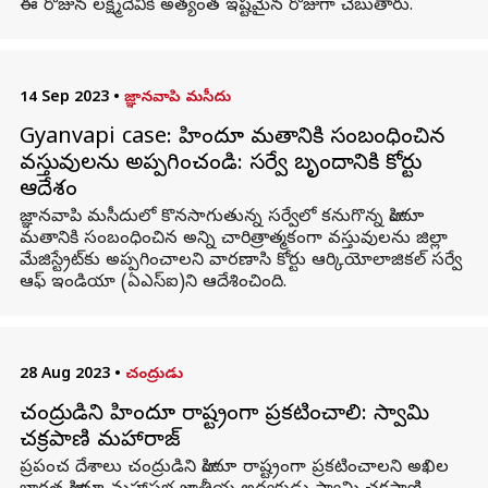
ఈ రోజున లక్ష్మీదేవికి అత్యంత ఇష్టమైన రోజుగా చెబుతారు.
14 Sep 2023
•
జ్ఞానవాపి మసీదు
Gyanvapi case: హిందూ మతానికి సంబంధించిన
వస్తువులను అప్పగించండి: సర్వే బృందానికి కోర్టు
ఆదేశం
జ్ఞాన‌వాపి మసీదులో కొనసాగుతున్న సర్వేలో కనుగొన్న హిందూ
మతానికి సంబంధించిన అన్ని చారిత్రాత్మకంగా వస్తువులను జిల్లా
మేజిస్ట్రేట్‌కు అప్పగించాలని వారణాసి కోర్టు ఆర్కియోలాజికల్ సర్వే
ఆఫ్ ఇండియా (ఏఎస్ఐ)ని ఆదేశించింది.
28 Aug 2023
•
చంద్రుడు
చంద్రుడిని హిందూ రాష్ట్రంగా ప్రకటించాలి: స్వామి
చక్రపాణి మహారాజ్
ప్రపంచ దేశాలు చంద్రుడిని హిందూ రాష్ట్రంగా ప్రకటించాలని అఖిల