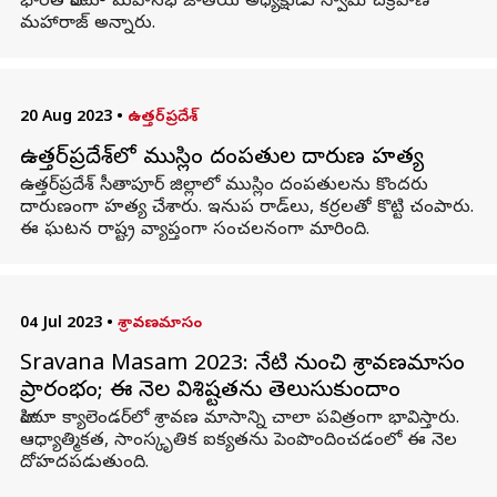
భారత హిందూ మహాసభ జాతీయ అధ్యక్షుడు స్వామి చక్రపాణి
మహారాజ్ అన్నారు.
20 Aug 2023
•
ఉత్తర్‌ప్రదేశ్
ఉత్తర్‌ప్రదేశ్‌‌లో ముస్లిం దంపతుల దారుణ హత్య
ఉత్తర్‌ప్రదేశ్‌‌ సీతాపూర్ జిల్లాలో ముస్లిం దంపతులను కొందరు
దారుణంగా హత్య చేశారు. ఇనుప రాడ్‌లు, కర్రలతో కొట్టి చంపారు.
ఈ ఘటన రాష్ట్ర వ్యాప్తంగా సంచలనంగా మారింది.
04 Jul 2023
•
శ్రావణమాసం
Sravana Masam 2023: నేటి నుంచి శ్రావణమాసం
ప్రారంభం; ఈ నెల విశిష్టతను తెలుసుకుందాం
హిందూ క్యాలెండర్‌లో శ్రావణ మాసాన్ని చాలా పవిత్రంగా భావిస్తారు.
ఆధ్యాత్మికత, సాంస్కృతిక ఐక్యతను పెంపొందించడంలో ఈ నెల
దోహదపడుతుంది.