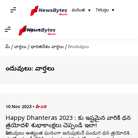
మరింత
Telugu
Telugu
హోమ్
/
వార్తలు
/
భారతదేశం వార్తలు
/
హిందువులు
హిందువులు: వార్తలు
10 Nov 2023
•
దీపావళి
Happy Dhanteras 2023 : మీకు ఇష్టమైన వారికి ధన
త్రయోదళి శుభాకాంక్షలు చెప్పండి ఇలా!
హిందువులు అత్యంత ఘనంగా జరుపుకునే పండుగ ధన త్రయోదశి.