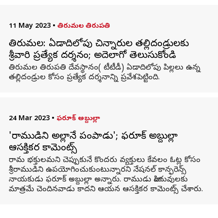
11 May 2023
•
తిరుమల తిరుపతి
తిరుమల: ఏడాదిలోపు చిన్నారుల తల్లిదండ్రులకు
శ్రీవారి ప్రత్యేక దర్శనం; అదెలాగో తెలుసుకోండి
తిరుమల తిరుపతి దేవస్థానం( టీటీడీ) ఏడాదిలోపు పిల్లలు ఉన్న
తల్లిదండ్రుల కోసం ప్రత్యేక దర్శనాన్ని ప్రవేశపెట్టింది.
24 Mar 2023
•
ఫరూక్ అబ్దుల్లా
'రాముడిని అల్లానే పంపాడు'; ఫరూక్ అబ్దుల్లా
ఆసక్తికర కామెంట్స్
రామ భక్తులమని చెప్పుకునే కొందరు వ్యక్తులు కేవలం ఓట్ల కోసం
శ్రీరాముడిని ఉపయోగించుకుంటున్నారని నేషనల్ కాన్ఫరెన్స్
నాయకుడు ఫరూక్ అబ్దుల్లా అన్నారు. రాముడు హిందువులకు
మాత్రమే చెందినవాడు కాదని ఆయన ఆసక్తికర కామెంట్స్ చేశారు.