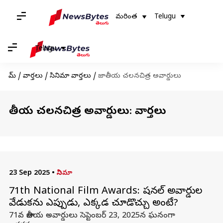
మరింత
Telugu
Telugu
హోమ్
/
వార్తలు
/
సినిమా వార్తలు
/
జాతీయ చలనచిత్ర అవార్డులు
జాతీయ చలనచిత్ర అవార్డులు: వార్తలు
23 Sep 2025
•
సినిమా
71th National Film Awards: నేషనల్ అవార్డుల
వేడుకను ఎప్పుడు, ఎక్కడ చూడొచ్చు అంటే?
71వ జాతీయ అవార్డులు సెప్టెంబర్ 23, 2025న ఘనంగా