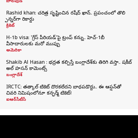
బాలీవుడ్
Rashid khan: చరిత్ర సృష్టించిన రషీద్ ఖాన్.. ప్రపంచంలో తొలి
స్పిన్నర్‌గా రికార్డు
క్రికెట్
H-1b visa: 'గ్రేస్‌ పీరియడ్‌'పై ట్రంప్‌ కన్ను.. హెచ్‌-1బీ
వీసాదారులకు మరో ముప్పు
అమెరికా
Shakib Al Hasan : భద్రత కల్పిస్తే బంగ్లాదేశ్‌కు తిరిగి వస్తా.. షకీబ్
అల్ హసన్ కామెంట్స్
బంగ్లాదేశ్
IRCTC: తత్కాల్ టికెట్ దొరకలేదని బాధపడొద్దు.. ఈ ఆప్షన్‌తో
చివరి నిమిషంలోనూ కన్ఫర్మ్ టికెట్!
ఐఆర్‌సీటీసీ