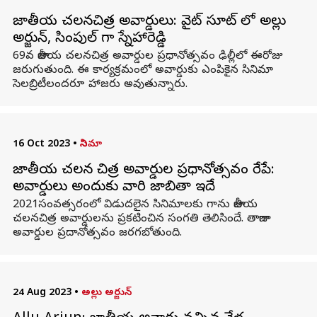
జాతీయ చలనచిత్ర అవార్డులు: వైట్ సూట్ లో అల్లు
అర్జున్, సింపుల్ గా స్నేహారెడ్డి
69వ జాతీయ చలనచిత్ర అవార్డుల ప్రధానోత్సవం ఢిల్లీలో ఈరోజు
జరుగుతుంది. ఈ కార్యక్రమంలో అవార్డుకు ఎంపికైన సినిమా
సెలబ్రిటీలందరూ హాజరు అవుతున్నారు.
16 Oct 2023
•
సినిమా
జాతీయ చలన చిత్ర అవార్డుల ప్రధానోత్సవం రేపే:
అవార్డులు అందుకునే వారి జాబితా ఇదే
2021సంవత్సరంలో విడుదలైన సినిమాలకు గాను జాతీయ
చలనచిత్ర అవార్డులను ప్రకటించిన సంగతి తెలిసిందే. తాజాగా
అవార్డుల ప్రదానోత్సవం జరగబోతుంది.
24 Aug 2023
•
అల్లు అర్జున్