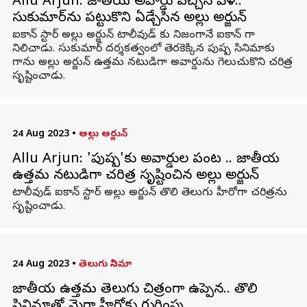
Allu Arjun: జాతీయ అవార్డు వచ్చిన వేళ..
సుకుమార్‌ను పట్టుకొని ఏడ్చేసిన అల్లు అర్జున్
ఐకాన్ స్టార్ అల్లు అర్జున్ టాలీవుడ్ కు నిజంగానే ఐకాన్ గా
నిలిచాడు. సుకుమార్ దర్శకత్వంలో తెరకెక్కిన పుష్ప సినిమాకు
గాను అల్లు అర్జున్ ఉత్తమ నటుడిగా అవార్డును గెలుచుకొని చరిత్ర
సృష్టించాడు.
24 Aug 2023
•
అల్లు అర్జున్
Allu Arjun: 'పుష్ప'కు అవార్డుల పంట .. జాతీయ
ఉత్తమ నటుడిగా చరిత్ర సృష్టించిన అల్లు అర్జున్
టాలీవుడ్ ఐకాన్ స్టార్ అల్లు అర్జున్ తొలి తెలుగు హీరోగా చరిత్రను
సృష్టించాడు.
24 Aug 2023
•
తెలుగు సినిమా
జాతీయ ఉత్తమ తెలుగు చిత్రంగా ఉప్పెన.. తొలి
సినిమాతోనే మెగా హీరోకు గుర్తింపు