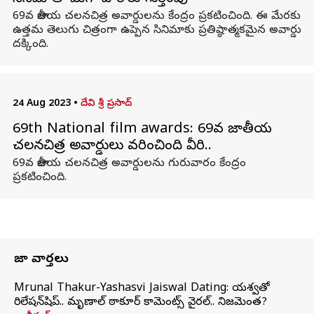
69వ జాతీయ చలనచిత్ర అవార్డులను కేంద్రం ప్రకటించింది. ఈ మేరకు
ఉత్తమ తెలుగు చిత్రంగా ఉప్పెన సినిమాకు ప్రతిష్ఠాత్మకమైన అవార్డు
దక్కింది.
24 Aug 2023
•
దేవి శ్రీ ప్రసాద్
69th National film awards: 69వ జాతీయ
చలనచిత్ర అవార్డులు వరించింది వీరినే..
69వ జాతీయ చలనచిత్ర అవార్డులను గురువారం కేంద్రం
ప్రకటించింది.
తాజా వార్తలు
Mrunal Thakur-Yashasvi Jaiswal Dating: యశస్వితో
రిలేషన్‌షిప్.. మృణాల్ ఠాకూర్ కామెంట్స్ వైరల్.. నిజమెంత?