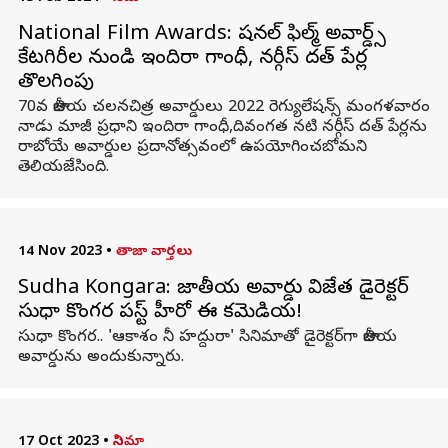
National Film Awards: నేషనల్ ఫిల్మ్ అవార్డ్స్
కేటగిరీల నుండి ఇందిరా గాంధీ, నర్గీస్ దత్ పేర్ల
తొలగింపు
70వ జాతీయ చలనచిత్ర అవార్డులు 2022 రెగ్యులేషన్స్ మంగళవారం
నాడు మాజీ ప్రధాని ఇందిరా గాంధీ,దివంగత నటి నర్గీస్ దత్ పేర్లను
రాబోయే అవార్డుల ప్రదానోత్సవంలో ఉపయోగించబోమని
తెలియజేసింది.
14 Nov 2023
•
తాజా వార్తలు
Sudha Kongara: జాతీయ అవార్డు విజేత డైరెక్ట‌ర్
సుధా కొంగ‌ర పస్ట్ హీరో ఈ కమెడియనే!
సుధా కొంగ‌ర‌.. 'ఆకాశం నీ హ‌ద్దురా' సినిమాతో డైరెక్ట‌ర్‌గా జాతీయ
అవార్డును అందుకున్నారు.
17 Oct 2023
•
సినిమా