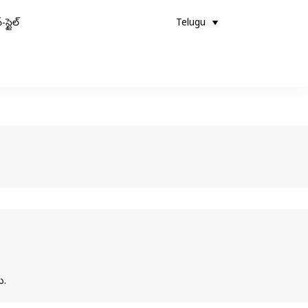
-స్టైల్
Telugu
ు.