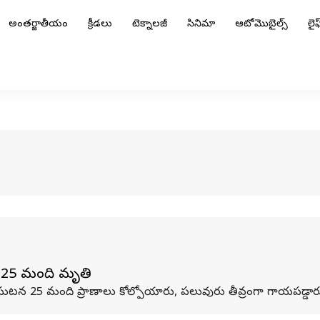
అంతర్జాతీయం
క్రీడలు
టెక్నాలజీ
సినిమా
ఆటోమొబైల్స్
లైఫ్
లి 25 మంది మృతి
న ఘటన 25 మంది ప్రాణాలు కోల్పోయారు, పలువురు తీవ్రంగా గాయపడ్డార