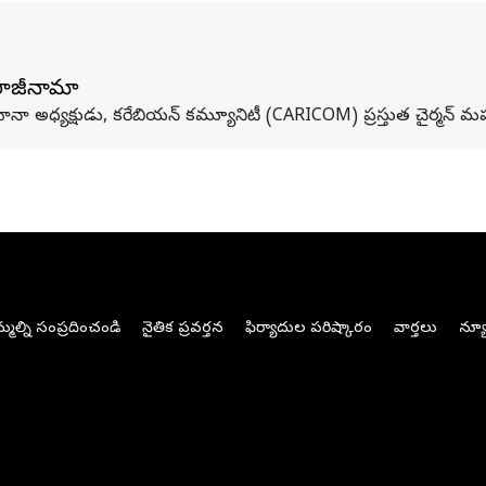
 రాజీనామా
గయానా అధ్యక్షుడు, కరేబియన్ కమ్యూనిటీ (CARICOM) ప్రస్తుత చైర్మన్ 
మల్ని సంప్రదించండి
నైతిక ప్రవర్తన
ఫిర్యాదుల పరిష్కారం
వార్తలు
న్యూ