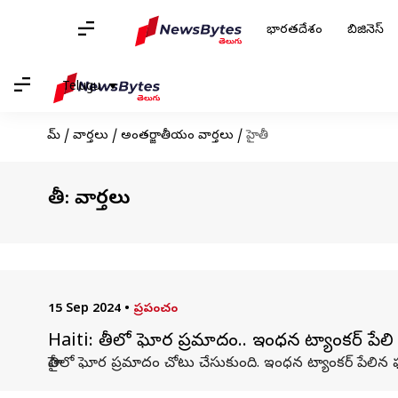
భారతదేశం
బిజినెస్
Telugu
హోమ్
/
వార్తలు
/
అంతర్జాతీయం వార్తలు
/
హైతీ
హైతీ: వార్తలు
15 Sep 2024
•
ప్రపంచం
Haiti: హైతీలో ఘోర ప్రమాదం.. ఇంధన ట్యాంకర్ పే
హైతీలో ఘోర ప్రమాదం చోటు చేసుకుంది. ఇంధన ట్యాంకర్‌ పేలి