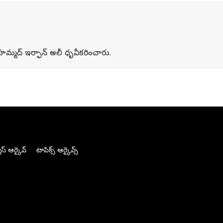
మహమ్మద్ ఇర్ఫాన్ అలీ ధృవీకరించారు.
స్ ఆర్కైవ్
టాపిక్స్ ఆర్కైవ్స్