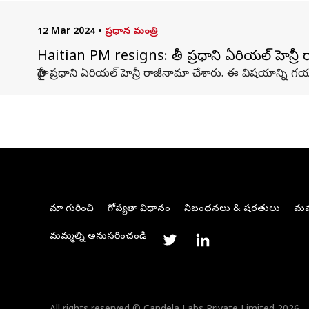
12 Mar 2024
•
ప్రధాన మంత్రి
Haitian PM resigns: హైతీ ప్రధాని ఏరియల్ హెన్రీ
హైతీ ప్రధాని ఏరియల్ హెన్రీ రాజీనామా చేశారు. ఈ విషయాన్ని 
మా గురించి
గోప్యతా విధానం
నిబంధనలు & షరతులు
మమ్
మమ్మల్ని అనుసరించండి