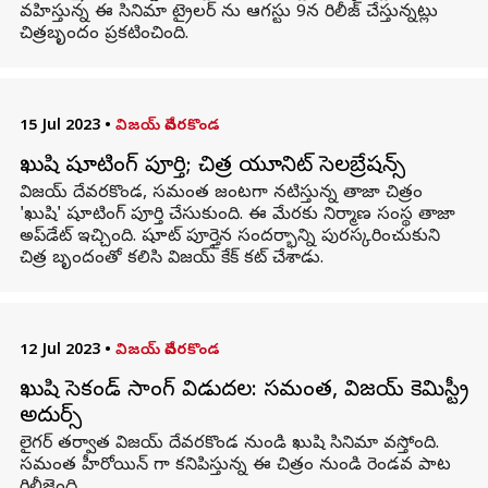
వహిస్తున్న ఈ సినిమా ట్రైలర్ ను ఆగస్టు 9న రిలీజ్ చేస్తున్నట్లు
చిత్రబృందం ప్రకటించింది.
15 Jul 2023
•
విజయ్ దేవరకొండ
ఖుషి షూటింగ్ పూర్తి; చిత్ర యూనిట్ సెలబ్రేషన్స్
విజ‌య్ దేవ‌ర‌కొండ, సమంత జంటగా న‌టిస్తున్న తాజా చిత్రం
'ఖుషి' షూటింగ్ పూర్తి చేసుకుంది. ఈ మేరకు నిర్మాణ సంస్థ తాజా
అప్‌డేట్ ఇచ్చింది. షూట్ పూర్తైన సంద‌ర్భాన్ని పురస్కరించుకుని
చిత్ర బృందంతో కలిసి విజ‌య్ కేక్ క‌ట్ చేశాడు.
12 Jul 2023
•
విజయ్ దేవరకొండ
ఖుషి సెకండ్ సాంగ్ విడుదల: సమంత, విజయ్ కెమిస్ట్రీ
అదుర్స్
లైగర్ తర్వాత విజయ్ దేవరకొండ నుండి ఖుషి సినిమా వస్తోంది.
సమంత హీరోయిన్ గా కనిపిస్తున్న ఈ చిత్రం నుండి రెండవ పాట