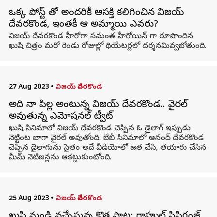
ఒక్క పోస్ట్ తో అందరికీ ఆసక్తి కలిగించిన విజయ్
దేవరకొండ, ఇంతకీ ఆ అమ్మాయి ఎవరు?
విజయ్ దేవరకొండ హీరోగా సమంత హీరోయిన్ గా రూపొందిన
ఖుషి చిత్రం మరో రెండు రోజుల్లో థియేటర్లలో దర్శనమివ్వబోతుంది.
27 Aug 2023
•
విజయ్ దేవరకొండ
అది నా పిల్ల అంటున్న విజయ్ దేవరకొండ.. వైరల్
అవుతున్న ఎమోషనల్ ట్వీట్
ఖుషి సినిమాలో విజయ్ దేవరకొండ చెప్పిన ఓ డైలాగ్ ఇప్పుడు
నెట్టింట బాగా వైరల్ అవుతోంది. బేబీ సినిమాలో ఆనంద్ దేవరకొండ
చెప్పిన డైలాగును సైతం అదే వీడియోలో జత చేసి, తయారు చేసిన
మీమ్ నెటిజన్లను ఆకట్టుకుంటోంది.
25 Aug 2023
•
విజయ్ దేవరకొండ
ఖుషి నుండి వచ్చేస్తున్న కొత్త పాట: రాహుల్ సిప్లిగంజ్