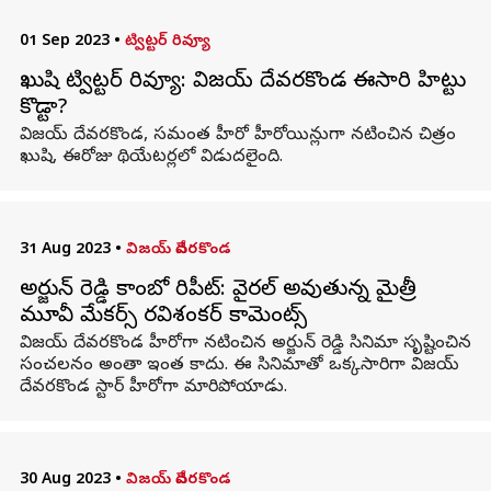
01 Sep 2023
•
ట్విట్టర్ రివ్యూ
ఖుషి ట్విట్టర్ రివ్యూ: విజయ్ దేవరకొండ ఈసారి హిట్టు
కొట్టాడా?
విజయ్ దేవరకొండ, సమంత హీరో హీరోయిన్లుగా నటించిన చిత్రం
ఖుషి, ఈరోజు థియేటర్లలో విడుదలైంది.
31 Aug 2023
•
విజయ్ దేవరకొండ
అర్జున్ రెడ్డి కాంబో రిపీట్: వైరల్ అవుతున్న మైత్రీ
మూవీ మేకర్స్ రవిశంకర్ కామెంట్స్
విజయ్ దేవరకొండ హీరోగా నటించిన అర్జున్ రెడ్డి సినిమా సృష్టించిన
సంచలనం అంతా ఇంత కాదు. ఈ సినిమాతో ఒక్కసారిగా విజయ్
దేవరకొండ స్టార్ హీరోగా మారిపోయాడు.
30 Aug 2023
•
విజయ్ దేవరకొండ