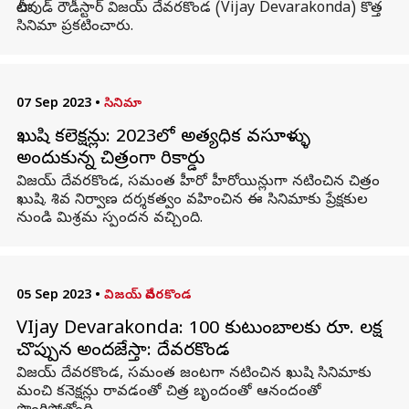
టాలీవుడ్ రౌడీస్టార్ విజయ్ దేవరకొండ (Vijay Devarakonda) కొత్త
సినిమా ప్రకటించారు.
07 Sep 2023
•
సినిమా
ఖుషి కలెక్షన్లు: 2023లో అత్యధిక వసూళ్ళు
అందుకున్న చిత్రంగా రికార్డు
విజయ్ దేవరకొండ, సమంత హీరో హీరోయిన్లుగా నటించిన చిత్రం
ఖుషి. శివ నిర్వాణ దర్శకత్వం వహించిన ఈ సినిమాకు ప్రేక్షకుల
నుండి మిశ్రమ స్పందన వచ్చింది.
05 Sep 2023
•
విజయ్ దేవరకొండ
VIjay Devarakonda: 100 కుటుంబాలకు రూ. లక్ష
చొప్పున అందజేస్తా: దేవరకొండ
విజయ్ దేవరకొండ, సమంత జంటగా నటించిన ఖుషి సినిమాకు
మంచి కనెక్షన్లు రావడంతో చిత్ర బృందంతో ఆనందంతో