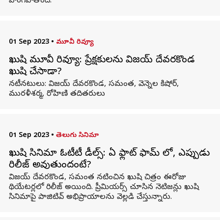
పొంగిపోతోంది.
01 Sep 2023
•
మూవీ రివ్యూ
ఖుషి మూవీ రివ్యూ: ప్రేక్షకులను విజయ్ దేవరకొండ
ఖుషి చేసాడా?
నటీనటులు: విజయ్ దేవరకొండ, సమంత, వెన్నెల కిషోర్,
మురళీశర్మ, రోహిణి తదితరులు
01 Sep 2023
•
తెలుగు సినిమా
ఖుషి సినిమా ఓటీటీ డీల్స్: ఏ ఫ్లాట్ ఫామ్ లో, ఎప్పుడు
రిలీజ్ అవుతుందంటే?
విజయ్ దేవరకొండ, సమంత నటించిన ఖుషి చిత్రం ఈరోజు
థియేటర్లలో రిలీజ్ అయింది. ప్రీమియర్స్ చూసిన నెటిజన్లు ఖుషి
సినిమాపై పాజిటివ్ అభిప్రాయాలను వెల్లడి చేస్తున్నారు.