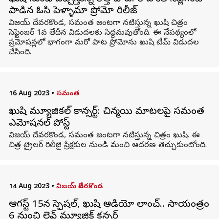
పాడిన ఓసి పెళ్ళామా ప్రోమో రిలీజ్
విజయ్ దేవరకొండ, సమంత జంటగా నటిస్తున్న ఖుషి చిత్రం
సెప్టెంబర్ 1వ తేదీన విడుదలకు సిద్ధమవుతోంది. ఈ నేపథ్యంలో
ప్రమోషన్లలో భాగంగా మరో పాట ప్రోమోను ఖుషి టీమ్ విడుదల
చేసింది.
16 Aug 2023
•
సమంత
ఖుషి మ్యూజికల్ కాన్సర్ట్: చిన్మయి మాటలపై సమంత
ఎమోషనల్ పోస్ట్
విజయ్ దేవరకొండ, సమంత జంటగా నటిస్తున్న చిత్రం ఖుషి. ఈ
చిత్ర ట్రైలర్ రిలీజై ప్రేక్షకుల నుండి మంచి ఆదరణ తెచ్చుకుంటోంది.
14 Aug 2023
•
విజయ్ దేవరకొండ
ఆగస్ట్ 15న స్పెషల్, ఖుషి ఆడియో లాంచ్.. సాయంత్రం
6 నుంచి లైవ్ మ్యూజిక్ కన్సర్ట్