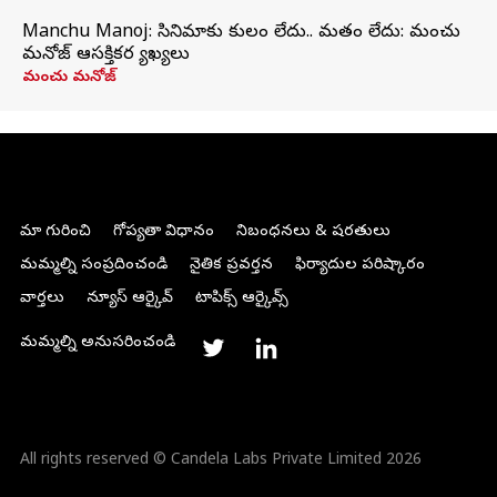
Manchu Manoj: సినిమాకు కులం లేదు.. మతం లేదు: మంచు
మనోజ్‌ ఆసక్తికర వ్యాఖ్యలు
మంచు మనోజ్
మా గురించి
గోప్యతా విధానం
నిబంధనలు & షరతులు
మమ్మల్ని సంప్రదించండి
నైతిక ప్రవర్తన
ఫిర్యాదుల పరిష్కారం
వార్తలు
న్యూస్ ఆర్కైవ్
టాపిక్స్ ఆర్కైవ్స్
మమ్మల్ని అనుసరించండి
All rights reserved © Candela Labs Private Limited 2026