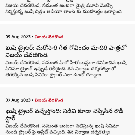
విజయ్ దేవరకొండ, సమంత జంటగా మైత్రి మూవీ మేకర్స్
నిర్మిస్తున్న ఖుషి చిత్రం ఆడియో లాంచ్ కు ముహుర్తం ఖరారైంది.
09 Aug 2023
•
విజయ్ దేవరకొండ
ఖుషి ట్రైలర్: మరోసారి గీత గోవిందం మాదిరి పాత్రలో
విజయ్ దేవరకొండ
విజయ్ దేవరకొండ, సమంత హీరో హీరోయిన్లుగా కనిపించిన ఖుషి
సినిమా ట్రైలర్ ఇప్పుడే రిలీజైంది. శివ నిర్వాణ దర్శకత్వంలో
తెరకెక్కిన ఖుషి సినిమా ట్రైలర్ ఎలా ఉందో చూద్దాం.
07 Aug 2023
•
విజయ్ దేవరకొండ
ఖుషి ట్రైలర్ వచ్చేస్తోంది: నిడివి కూడా చెప్పేసిన రౌడీ
స్టార్
విజయ్ దేవరకొండ, సమంత జంటగా నటిస్తున్న ఖుషి సినిమా
నుండి ట్రైలర్ పై అప్డేట్ వచ్చింది. శివ నిర్వాణ దర్శకత్వం