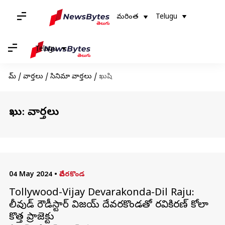
మరింత
Telugu
Telugu
హోమ్
/
వార్తలు
/
సినిమా వార్తలు
/
ఖుషి
ఖుషి: వార్తలు
04 May 2024
•
దేవరకొండ
Tollywood-Vijay Devarakonda-Dil Raju:
టాలీవుడ్ రౌడీస్టార్ విజయ్ దేవరకొండతో రవికిరణ్ కోలా
కొత్త ప్రాజెక్టు