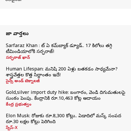
రిలీజైంది.
తాజా వార్తలు
Sarfaraz Khan : వాట్‌ ఏ కమ్‌బ్యాక్‌ డ్యూడ్‌.. 17 కిలోలు తగ్గి
టీమిండియాలోకి సర్ఫరాజ్‌!
సర్ఫరాజ్ ఖాన్
Human Lifespan: మనిషి 200 ఏళ్లు బతకడం సాధ్యమేనా?
శాస్త్రవేత్తల కొత్త సిద్ధాంతం ఇదే!
సైన్స్ అండ్ టెక్నాలజీ
Gold,silver import duty hike: బంగారం, వెండి దిగుమతులపై
సుంకం పెంపు.. కేంద్రానికి రూ.10,463 కోట్ల ఆదాయం
కేంద్ర ప్రభుత్వం
Elon Musk: రోజుకు రూ.8,300 కోట్లు.. ఏడాదిలో మస్క్ సంపద
రూ.30 లక్షల కోట్లు పెరిగింది
స్పేస్-X