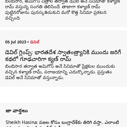
బింబిసార, అమిగోస్ చిత్రాల తర్వాత డెవిల్ అనే సినిమాతో కళ్యాణ్
రామ్ వస్తున్న సంగతి తెలిసిందే. తాజాగా కళ్యాణ్ రామ్
పుట్టినరోజును పునస్కరించుకుని మరో కొత్త సినిమా ప్రకటన
వచ్చింది.
05 Jul 2023
•
డెవిల్
డెవిల్ గ్లింప్స్: భారతదేశ స్వాతంత్ర్యానికి ముందు జరిగే
కథలో గూఢచారిగా కళ్యాణ్ రామ్
బింబిసార తర్వాత అమిగోస్ అనే సినిమాతో ప్రేక్షకుల ముందుకు
వచ్చిన కళ్యాణ్ రామ్, పరాజయాన్ని ఎదుర్కొన్నాడు. ప్రస్తుతం
డెవిల్ అనే సినిమాతో వస్తున్నాడు.
తాజా వార్తలు
Sheikh Hasina: ప్రజల కోసం బంగ్లాదేశ్‌కు తిరిగి వస్తా.. ఎలాంటి