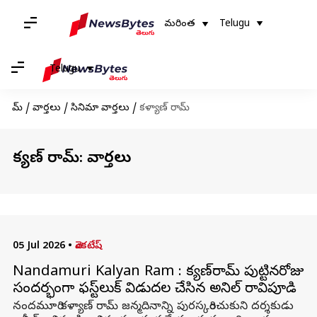
మరింత
Telugu
Telugu
హోమ్
/
వార్తలు
/
సినిమా వార్తలు
/
కళ్యాణ్ రామ్
కళ్యాణ్ రామ్: వార్తలు
05 Jul 2026
•
వెంకటేష్
Nandamuri Kalyan Ram : కళ్యాణ్‌రామ్‌ పుట్టినరోజు
సందర్భంగా ఫస్ట్‌లుక్‌ విడుదల చేసిన అనిల్‌ రావిపూడి
నందమూరి కళ్యాణ్‌ రామ్‌ జన్మదినాన్ని పురస్కరించుకుని దర్శకుడు