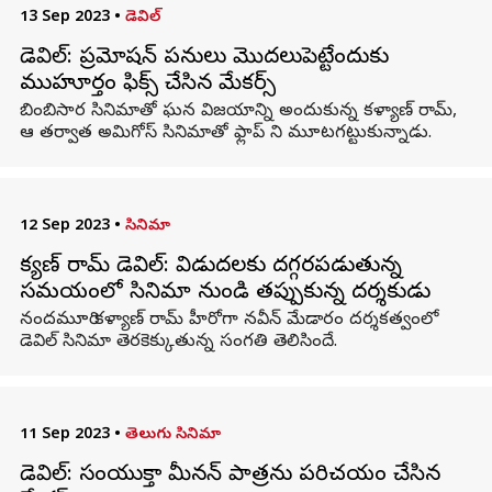
13 Sep 2023
•
డెవిల్
డెవిల్: ప్రమోషన్ పనులు మొదలుపెట్టేందుకు
ముహూర్తం ఫిక్స్ చేసిన మేకర్స్
బింబిసార సినిమాతో ఘన విజయాన్ని అందుకున్న కళ్యాణ్ రామ్,
ఆ తర్వాత అమిగోస్ సినిమాతో ఫ్లాప్ ని మూటగట్టుకున్నాడు.
12 Sep 2023
•
సినిమా
కళ్యాణ్ రామ్ డెవిల్: విడుదలకు దగ్గరపడుతున్న
సమయంలో సినిమా నుండి తప్పుకున్న దర్శకుడు
నందమూరి కళ్యాణ్ రామ్ హీరోగా నవీన్ మేడారం దర్శకత్వంలో
డెవిల్ సినిమా తెరకెక్కుతున్న సంగతి తెలిసిందే.
11 Sep 2023
•
తెలుగు సినిమా
డెవిల్: సంయుక్తా మీనన్ పాత్రను పరిచయం చేసిన