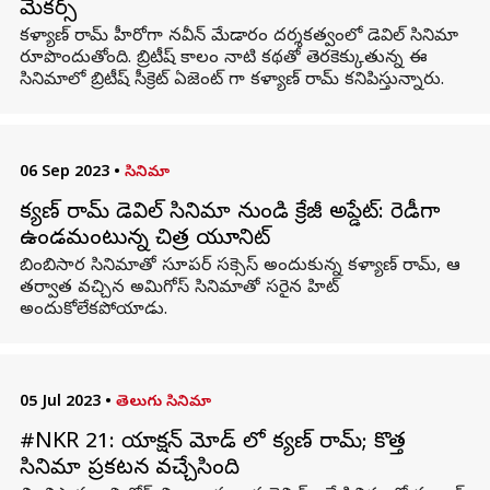
మేకర్స్
కళ్యాణ్ రామ్ హీరోగా నవీన్ మేడారం దర్శకత్వంలో డెవిల్ సినిమా
రూపొందుతోంది. బ్రిటీష్ కాలం నాటి కథతో తెరకెక్కుతున్న ఈ
సినిమాలో బ్రిటీష్ సీక్రెట్ ఏజెంట్ గా కళ్యాణ్ రామ్ కనిపిస్తున్నారు.
06 Sep 2023
•
సినిమా
కళ్యాణ్ రామ్ డెవిల్ సినిమా నుండి క్రేజీ అప్డేట్: రెడీగా
ఉండమంటున్న చిత్ర యూనిట్
బింబిసార సినిమాతో సూపర్ సక్సెస్ అందుకున్న కళ్యాణ్ రామ్, ఆ
తర్వాత వచ్చిన అమిగోస్ సినిమాతో సరైన హిట్
అందుకోలేకపోయాడు.
05 Jul 2023
•
తెలుగు సినిమా
#NKR 21: యాక్షన్ మోడ్ లో కళ్యాణ్ రామ్; కొత్త
సినిమా ప్రకటన వచ్చేసింది