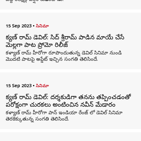
వద్ద కలెక్షన్ల వర్షం కురిపించాడు.
15 Sep 2023
•
సినిమా
కళ్యాణ్ రామ్ డెవిల్: సిద్ శ్రీరామ్ పాడిన మాయే చేసే
మెల్లగా పాట ప్రోమో రిలీజ్
కళ్యాణ్ రామ్ హీరోగా రూపొందుతున్న డెవిల్ సినిమా నుండి
మొదటి పాటపై అప్డేట్ ఇచ్చిన సంగతి తెలిసిందే.
15 Sep 2023
•
సినిమా
కళ్యాణ్ రామ్ డెవిల్: దర్శకుడిగా తనను తప్పించడంతో
పరోక్షంగా చురకలు అంటించిన నవీన్ మేడారం
కళ్యాణ్ రామ్ హీరోగా పాన్ ఇండియా రేంజ్ లో డెవిల్ సినిమా
తెరకెక్కుతున్న సంగతి తెలిసిందే.