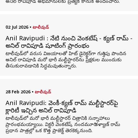
అనీల్‌ రావిపూడి అభిమానులకు ప్రత్యేక కానుక అందించారు.
02 Jul 2026
•
టాలీవుడ్
Anil Ravipudi : నేటి నుంచి వెంకటేష్ - కళ్యాణ్ రామ్ -
అనిల్ రావిపూడి షూటింగ్‌ ప్రారంభం
టాలీవుడ్‌లో వరుస విజయాలతో హిట్ డైరెక్టర్‌గా గుర్తింపు పొందిన
అనిల్ రావిపూడి మరో భారీ మల్టీస్టారర్‌ను ప్రేక్షకుల ముందుకు
తీసుకురావడానికి సిద్ధమవుతున్నారు.
28 Feb 2026
•
టాలీవుడ్
Anil Ravipudi: వెంకీ-కళ్యాణ్ రామ్ మల్టీస్టారర్‌పై
క్లారిటీ ఇచ్చిన అనిల్ రావిపూడి
టాలీవుడ్‌లో మరో భారీ మల్టీస్టారర్ చిత్రానికి సన్నాహాలు
ప్రారంభమయ్యాయి. విక్టరీ వెంకటేష్, నందమూరి కళ్యాణ్ రామ్
ప్రధాన పాత్రల్లో ఒక కొత్త ప్రాజెక్ట్ తెరకెక్కనుంది.