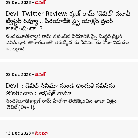
29 Dec 2023
•
డెవిల్
Devil Twitter Review: కళ్యాణ్ రామ్ 'డెవిల్' మూవీ
ట్విట్టర్ రివ్యూ .. పీరియాడిక్ స్పై యాక్షన్ థ్రిలర్
అలరించిందా..?
నందమూరి కళ్యాణ్ రామ్ నటించిన పీరియాడిక్ స్పై మిస్టరీ థ్రిల్లర్
డెవిల్. భారీ తారాగణంతో తెరకెక్కిన ఈ సినిమా ఈ రోజు విడుదల
అయ్యింది .
28 Dec 2023
•
డెవిల్
Devil : డెవిల్ సినిమా నుండి అందుకే నవీన్‌ను
తొలగించాం : అభిషేక్ నామా
నందమూరి కళ్యాణ్ రామ్ హీరోగా తెరకెక్కించిన తాజా చిత్రం
'డెవిల్'(Devil).
13 Dec 2023
•
సినిమా