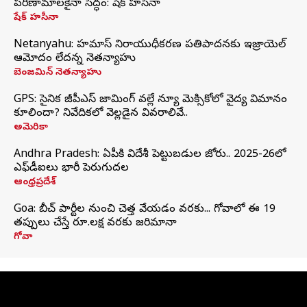
పరిణామాలకైనా సిద్ధం: షేక్ హసీనా
షేక్ హసీనా
Netanyahu: హమాస్ నిరాయుధీకరణ ప్రతిపాదనకు ఇజ్రాయెల్
ఆమోదం లేదన్న నెతన్యాహు
బెంజమిన్ నెతన్యాహు
GPS: సైనిక జీపీఎస్ జామింగ్ వల్లే న్యూ మెక్సికోలో వైద్య విమానం
కూలిందా? నివేదికలో వెల్లడైన వివరాలివే..
అమెరికా
Andhra Pradesh: ఏపీకి విదేశీ పెట్టుబడుల జోరు.. 2025-26లో
ఎఫ్‌డీఐలు భారీ పెరుగుదల
ఆంధ్రప్రదేశ్
Goa: బీచ్ పార్టీల నుంచి చెత్త వేయడం వరకు... గోవాలో ఈ 19
తప్పులు చేస్తే రూ.లక్ష వరకు జరిమానా
గోవా