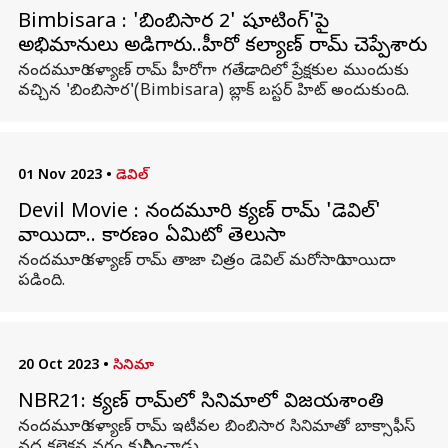
Bimbisara : 'బింబిసార 2' షూటింగ్'పై
అభిమానులు అడిగారు..హీరో కల్యాణ్ రామ్ చెప్పేశారు
నందమూరి కళ్యాణ్ రామ్ హీరోగా గతేడాదిలో ప్రేక్షకుల ముందుకు
వచ్చిన 'బింబిసార'(Bimbisara) బ్లాక్ బస్టర్ హిట్ అందుకుంది.
01 Nov 2023
•
డెవిల్
Devil Movie : నందమూరి కళ్యాణ్ రామ్ 'డెవిల్'
వాయిదా.. కారణం ఏమిటో తెలుసా
నందమూరి కళ్యాణ్ రామ్ తాజా చిత్రం డెవిల్ మరోసారి వాయిదా
పడింది.
20 Oct 2023
•
సినిమా
NBR21: కళ్యాణ్ రామ్‌లో సినిమాలో విజయశాంతి
నందమూరి కళ్యాణ్ రామ్ ఇటీవల బింబిసార సినిమాతో బాక్సాఫీస్