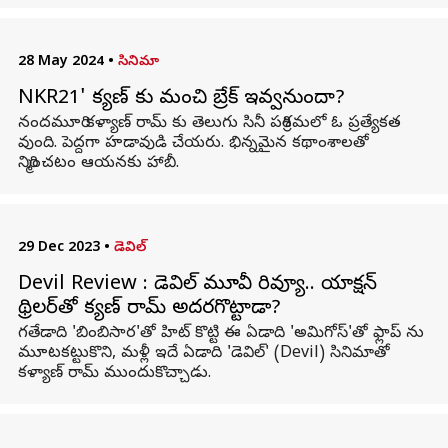
28 May 2024
•
సినిమా
NKR21' కళ్యాణ్ కు మంచి బ్రేక్ ఇవ్వనుందా?
నందమూరి కళ్యాణ్ రామ్ కు తెలుగు సినీ పరిశ్రమలో ఓ ప్రత్యేకత
వుంది. పెద్దగా హడావుడి చేయరు. భిన్నమైన కథాంశాలతో
నిర్మించటం ఆయనకు హాబీ.
29 Dec 2023
•
డెవిల్
Devil Review : డెవిల్ మూవీ రివ్యూ.. యాక్షన్
థ్రిలర్‌తో కళ్యాణ్ రామ్ అదరగొట్టాడా?
గతేడాది 'బింబిసార'తో హిట్ కొట్టి ఈ ఏడాది 'అమిగోస్'తో ఫ్లాప్ ను
మూటకట్టుకొని, మళ్లీ ఇదే ఏడాది 'డెవిల్' (Devil) సినిమాతో
కళ్యాణ్ రామ్ ముందుకొచ్చాడు.