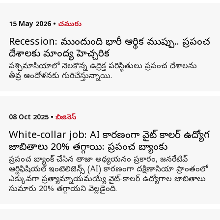
15 May 2026
•
చమురు
Recession: ముందుంది భారీ ఆర్థిక ముప్పు.. ప్రపంచ
దేశాలకు మాంద్య హెచ్చరిక
పశ్చిమాసియాలో నెలకొన్న ఉద్రిక్త పరిస్థితులు ప్రపంచ దేశాలను
తీవ్ర ఆందోళనకు గురిచేస్తున్నాయి.
08 Oct 2025
•
బిజినెస్
White-collar job: AI కారణంగా వైట్ కాలర్ ఉద్యోగ
జాబితాలు 20% తగ్గాయి: ప్రపంచ బ్యాంకు
ప్రపంచ బ్యాంక్ చేసిన తాజా అధ్యయనం ప్రకారం, జనరేటివ్
ఆర్టిఫిషియల్ ఇంటెలిజెన్స్ (AI) కారణంగా దక్షిణాసియా ప్రాంతంలో
ఎక్కువగా ప్రత్యామ్నాయమయ్యే వైట్-కాలర్ ఉద్యోగాల జాబితాలు
సుమారు 20% తగ్గాయని వెల్లడైంది.