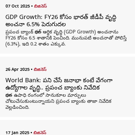
07 Oct 2025
•
బిజినెస్
GDP Growth: FY26 కోసం భారత్ జీడీపీ వృద్ధి
అంచనా 6.5% పెరుగుదల
ప్రపంచ బ్యాంక్ భారత్ ఆర్థిక వృద్ధి (GDP Growth) అంచనాను
FY26 కోసం 6.5 శాతానికి పెంచింది. మునుపటి అంచనాతో పోలిస్తే
(6.3%), ఇది 0.2 శాతం ఎక్కువ.
26 Apr 2025
•
బిజినెస్
World Bank: పని చేసే జనాభా కంటే వేగంగా
ఉద్యోగాల వృద్ధి.. ప్రపంచ బ్యాంకు నివేదిక
భారత ఉపాధి రంగంలో సానుకూల మార్పులు
చోటుచేసుకుంటున్నాయని ప్రపంచ బ్యాంకు తాజా నివేదిక
వెల్లడించింది.
17 Jan 2025
•
బిజినెస్