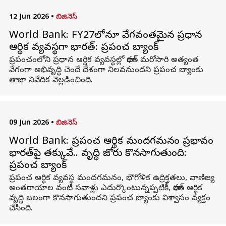
12 Jun 2026
•
బిజినెస్
World Bank: FY27లోనూ వేగవంతమైన ప్రధాన
ఆర్థిక వ్యవస్థగా భారత్‌: ప్రపంచ బ్యాంక్
ప్రపంచంలోని ప్రధాన ఆర్థిక వ్యవస్థల్లో భారత్‌ మరోసారి అత్యంత
వేగంగా అభివృద్ధి చెందే దేశంగా నిలవనుందని ప్రపంచ బ్యాంకు
తాజా నివేదిక వెల్లడించింది.
09 Jun 2026
•
బిజినెస్
World Bank: ప్రపంచ ఆర్థిక మందగమనం ప్రభావం
భారత్‌పై తక్కువే.. వృద్ధి జోరు కొనసాగుతుంది:
ప్రపంచ బ్యాంక్
ప్రపంచ ఆర్థిక వ్యవస్థ మందగమనం, భౌగోళిక ఉద్రిక్తతలు, వాణిజ్య
అంతరాయాల వంటి సవాళ్లు ఎదుర్కొంటున్నప్పటికీ, భారత్‌ ఆర్థిక
వృద్ధి బలంగా కొనసాగుతుందని ప్రపంచ బ్యాంకు విశ్వాసం వ్యక్తం
చేసింది.