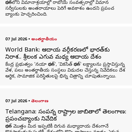
భారత్‌లోని విమానాశ్రయాల్లో రాబోయే సంవత్సరాల్లో విమాన
సర్వీసులకు అంతరాయాలు పెరిగే అవకాశం ఉందని ప్రపంచ
బ్యాంకు హెచ్చరించింది.
07 Jul 2026
•
అంతర్జాతీయం
World Bank: ఆదాయ వర్గీకరణలో భారత్‌కు
నిరాశ.. శ్రీలంక ఎగువ మధ్య ఆదాయ దేశం
కేంద్ర ప్రభుత్వం 'నయా భారత్', 'వికసిత్ భారత్' లక్ష్యాలను ప్రస్తావిస్తున్న
వేళ, పలు అంతర్జాతీయ సంస్థలు విడుదల చేస్తున్న నివేదికలు దేశ
ఆర్థిక, సామాజిక పరిస్థితులపై భిన్న చిత్రాన్ని చూపుతున్నాయి.
07 Jul 2026
•
తెలంగాణ
Telangana: సంపన్న రాష్ట్రాల జాబితాలో తెలంగాణ:
ప్రపంచబ్యాంకు నివేదిక
భారత్‌ మొత్తం మీద ఇప్పటికీ దిగువ మధ్యాదాయ దేశంగానే