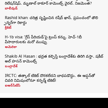
రిలేషన్‌షిప్.. మృణాల్ ఠాకూర్ కామెంట్స్ వైరల్.. నిజమెంత?
బాలీవుడ్
Rashid khan: చరిత్ర సృష్టించిన రషీద్ ఖాన్.. ప్రపంచంలో తొలి
స్పిన్నర్‌గా రికార్డు
క్రికెట్
H-1b visa: 'గ్రేస్‌ పీరియడ్‌'పై ట్రంప్‌ కన్ను.. హెచ్‌-1బీ
వీసాదారులకు మరో ముప్పు
అమెరికా
Shakib Al Hasan : భద్రత కల్పిస్తే బంగ్లాదేశ్‌కు తిరిగి వస్తా.. షకీబ్
అల్ హసన్ కామెంట్స్
బంగ్లాదేశ్
IRCTC: తత్కాల్ టికెట్ దొరకలేదని బాధపడొద్దు.. ఈ ఆప్షన్‌తో
చివరి నిమిషంలోనూ కన్ఫర్మ్ టికెట్!
ఐఆర్‌సీటీసీ