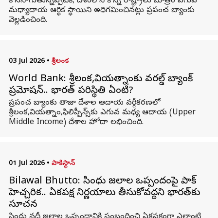
కొనసాగుతున్నప్పటికీ, దేశంలోని కొన్ని రాష్ట్రాలు మాత్రం ఎగువ
మధ్యాదాయ ఆర్థిక స్థాయిని అధిగమించినట్లు ప్రపంచ బ్యాంకు
వెల్లడించింది.
03 Jul 2026
•
శ్రీలంక
World Bank: శ్రీలంక,వియత్నాంకు వరల్డ్ బ్యాంక్
ప్రమోషన్.. భారత్ పరిస్థితి ఏంటి?
ప్రపంచ బ్యాంకు తాజా దేశాల ఆదాయ వర్గీకరణలో
శ్రీలంక,వియత్నాం,ఫిలిప్పీన్స్‌కు ఎగువ మధ్య ఆదాయ (Upper
Middle Income) దేశాల హోదా లభించింది.
01 Jul 2026
•
పాకిస్థాన్
Bilawal Bhutto: సింధు జలాల ఒప్పందంపై పాక్
హెచ్చరిక.. ఏకపక్ష నిర్ణయాలు తీసుకోవద్దని భారత్‌కు
సూచన
సింధు నదీ జలాల ఒప్పందానికి సంబంధించి ఏకపక్షంగా ఎలాంటి