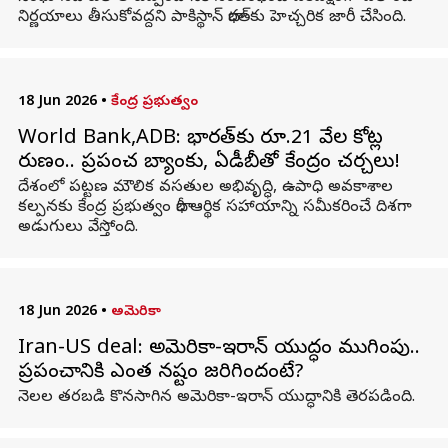
నిర్ణయాలు తీసుకోవద్దని పాకిస్థాన్ భారత్‌కు హెచ్చరిక జారీ చేసింది.
18 Jun 2026
•
కేంద్ర ప్రభుత్వం
World Bank,ADB: భారత్‌కు రూ.21 వేల కోట్ల
రుణం.. ప్రపంచ బ్యాంకు, ఏడీబీతో కేంద్రం చర్చలు!
దేశంలో పట్టణ మౌలిక వసతుల అభివృద్ధి, ఉపాధి అవకాశాల
కల్పనకు కేంద్ర ప్రభుత్వం భారీ ఆర్థిక సహాయాన్ని సమీకరించే దిశగా
అడుగులు వేస్తోంది.
18 Jun 2026
•
అమెరికా
Iran-US deal: అమెరికా-ఇరాన్ యుద్ధం ముగింపు..
ప్రపంచానికి ఎంత నష్టం జరిగిందంటే?
నెలల తరబడి కొనసాగిన అమెరికా-ఇరాన్ యుద్ధానికి తెరపడింది.