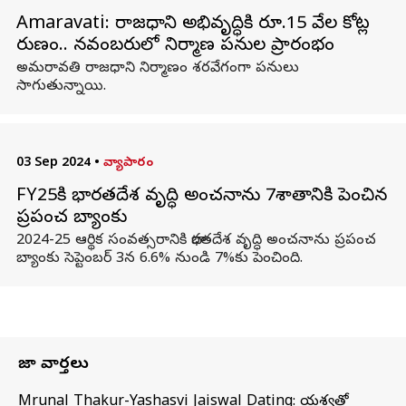
Amaravati: రాజధాని అభివృద్ధికి రూ.15 వేల కోట్ల
రుణం.. నవంబరులో నిర్మాణ పనుల ప్రారంభం
అమరావతి రాజధాని నిర్మాణం శరవేగంగా పనులు
సాగుతున్నాయి.
03 Sep 2024
•
వ్యాపారం
FY25కి భారతదేశ వృద్ధి అంచనాను 7శాతానికి పెంచిన
ప్రపంచ బ్యాంకు
2024-25 ఆర్థిక సంవత్సరానికి భారతదేశ వృద్ధి అంచనాను ప్రపంచ
బ్యాంకు సెప్టెంబర్ 3న 6.6% నుండి 7%కు పెంచింది.
తాజా వార్తలు
Mrunal Thakur-Yashasvi Jaiswal Dating: యశస్వితో