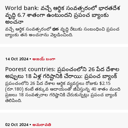
World bank: వచ్చే ఆర్థిక సంవత్సరంలో భారతదేశ
వృద్ధి 6.7 శాతంగా ఉంటుందని ప్రపంచ బ్యాంకు
అంచనా
వచ్చే ఆర్థిక సంవత్సరంలో భారత వృద్ధి రేటుకు సంబంధించి ప్రపంచ
బ్యాంకు తన అంచనాను వెల్లడించింది.
14 Oct 2024
•
అజయ్ బంగా
Poorest countries: ప్రపంచంలోని 26 పేద దేశాల
అప్పులు 18 ఏళ్ల గరిష్టానికి చేరాయి: ప్రపంచ బ్యాంక్
ప్రపంచంలోని 26 పేద దేశాల ఆర్థిక వ్యవస్థలు రోజుకు $2.15
(రూ.180) కంటే తక్కువ ఆదాయంతో జీవిస్తున్న 40 శాతం మంది
ప్రజలు 18 సంవత్సరాల గరిష్టానికి చేరుకున్నట్లు ప్రపంచ బ్యాంక్
తెలిపింది.
02 Oct 2024
•
అమరావతి