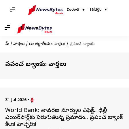
మరింత
Telugu
Telugu
హోమ్
/
వార్తలు
/
అంతర్జాతీయం వార్తలు
/
ప్రపంచ బ్యాంకు
ప్రపంచ బ్యాంకు: వార్తలు
31 Jul 2026
•
దిల్లీ
World Bank: వాతావరణ మార్పుల ఎఫెక్ట్.. ఢిల్లీ
ఎయిర్‌పోర్ట్‌కు పెరుగుతున్న ప్రమాదం.. ప్రపంచ బ్యాంక్
కీలక హెచ్చరిక