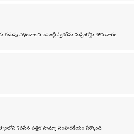
గడువు విధించాలని అసెంబ్లీ స్పీకర్‌ను సుప్రీంకోర్టు సోమవారం
ేతృత్వంలోని శివసేన పత్రిక సామ్నా సంపాదకీయం పేర్కొంది.