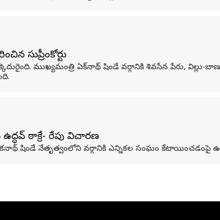
ంచిన సుప్రీంకోర్టు
ుక్కెదురైంది. ముఖ్యమంత్రి ఏక్‌నాథ్ షిండే వర్గానికి శివసేన పేరు, విల్ల
ది.
న ఉద్ధవ్ ఠాక్రే- రేపు విచారణ
 ఏకనాథ్ షిండే నేతృత్వంలోని వర్గానికి ఎన్నికల సంఘం కేటాయించడంపై ఉద్ధవ్ 