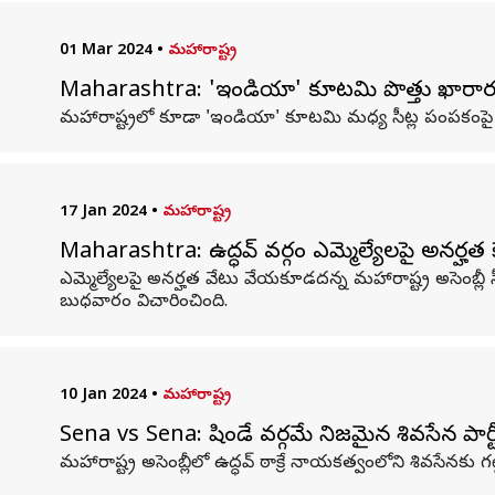
01 Mar 2024
•
మహారాష్ట్ర
Maharashtra: 'ఇండియా' కూటమి పొత్తు ఖారారు.. 18
మహారాష్ట్రలో కూడా 'ఇండియా' కూటమి మధ్య సీట్ల పంపకంపై ఏ
17 Jan 2024
•
మహారాష్ట్ర
Maharashtra: ఉద్ధవ్ వర్గం ఎమ్మెల్యేలపై అనర్హత కేస
ఎమ్మెల్యేలపై అనర్హత వేటు వేయకూడదన్న మహారాష్ట్ర అసెంబ్లీ స్
బుధవారం విచారించింది.
10 Jan 2024
•
మహారాష్ట్ర
Sena vs Sena: షిండే వర్గమే నిజమైన శివసేన పార్టీ:
మహారాష్ట్ర అసెంబ్లీలో ఉద్ధవ్ ఠాక్రే నాయకత్వంలోని శివసేనకు గట