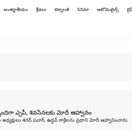
అంతర్జాతీయం
క్రీడలు
టెక్నాలజీ
సినిమా
ఆటోమొబైల్స్
లైఫ్
దిగా ఎన్సీపీ, శివసేనలకు మోదీ ఆహ్వానం
ీల అధ్యక్షులు శరద్​ పవార్​, ఉద్ధవ్​ ఠాక్రేలను ప్రధాని మోదీ ఆహ్వానించారు.