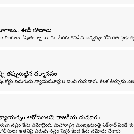
ియోగాలు.. ఈడీ సోదాలు
ోదాలు కలకలం రేపుతున్నాయి. ఈ మేరకు శివసేన ఆధ్వర్యంలోని గత ప్రభుత్వ
యాన్ని తప్పుబట్టిన ధర్మాసనం
రీంకోర్టు ఐదుగురు న్యాయమూర్తుల బెంచ్ గురువారం కీలక తీర్పును వెల
ు; హత్యాయత్నం ఆరోపణలపై రాజకీయ దుమారం
 పరువు నష్టం కేసు నమోదైంది. మహారాష్ట్ర ముఖ్యమంత్రి ఏక్‌నాథ్ షిండే 
సులు అతనిపై పరువు నష్టం సెక్షన్ల కింద కేసు నమోదు చేశారు.