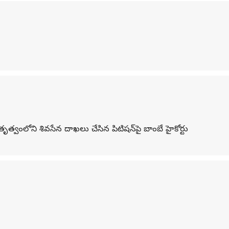
తృత్వంలోని శివసేన దాఖలు చేసిన పిటిషన్‌పై బాంబే హైకోర్టు