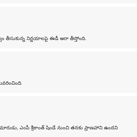
ం తీసుకున్న నిర్ణయాలపై ఈడీ ఆరా తీస్తోంది.
ువరించింది.
కుమారుడు, ఎంపీ శ్రీకాంత్ షిండే నుంచి తనకు ప్రాణహాని ఉందని