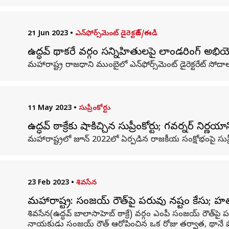
21 Jun 2023
•
ఎన్‌ఫోర్స్‌మెంట్‌ డైరెక్టరేట్‌/ఈడీ
ఉద్ధవ్ థాకరే వర్గం సన్నిహితులపై లాండరింగ్ అభ
మహారాష్ట్ర రాజధాని ముంబైలో ఎన్‌ఫోర్స్‌మెంట్ డైరెక్టరేట్ స
11 May 2023
•
సుప్రీంకోర్టు
ఉద్ధవ్ ఠాక్రే‌కు షాకిచ్చిన సుప్రీంకోర్టు; గవర్నర్ నిర్ణ
మహారాష్ట్రలో జూన్ 2022లో ఏర్పడిన రాజకీయ సంక్షోభంపై సుప్
23 Feb 2023
•
శివసేన
మహారాష్ట్ర: సంజయ్ రౌత్‌పై పరువు నష్టం కేస
శివసేన(ఉద్ధవ్ బాలాసాహెబ్ ఠాక్రే) వర్గం ఎంపీ సంజయ్ రౌత్‌పై
నాయకుడు సంజయ్ రౌత్ ఆరోపించిన ఒక రోజు తర్వాత, థానే పోలీ