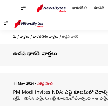
భారతదేశం
బిజినెస్
Telugu
హోమ్
/
వార్తలు
/
భారతదేశం వార్తలు
/
ఉద్ధవ్ థాకరే
ఉద్ధవ్ థాకరే: వార్తలు
11 May 2024
•
నరేంద్ర మోదీ
PM Modi invites NDA: ఎన్డీఏ కూటమిలో చేరాల్సిం
ఎన్సీపీ ​, శివసేన పార్టీలను ఎన్డీఏ కూటమిలో చేరాల్సిందిగా ఆ పార్ట