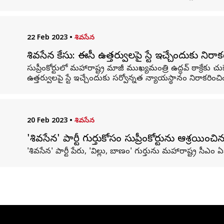
22 Feb 2023
•
శివసేన
శివసేన కేసు: ఈసీ ఉత్తర్వులపై స్టే ఇచ్చేందుకు నిరాకరి
సుప్రీంకోర్టులో మహారాష్ట్ర మాజీ ముఖ్యమంత్రి ఉద్ధవ్ ఠాక్రేకు చ
ఉత్తర్వులపై స్టే ఇచ్చేందుకు సర్వోన్నత న్యాయస్థానం నిరాకరించిం
20 Feb 2023
•
శివసేన
'శివసేన' పార్టీ గుర్తుకోసం సుప్రీంకోర్టును ఆశ్రయించి
'శివసేన' పార్టీ పేరు, 'విల్లు, బాణం' గుర్తును మహారాష్ట్ర సీఎం