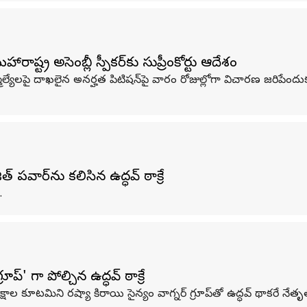
ష్ట్ర అసెంబ్లీ స్పీకర్‌కు సుప్రీంకోర్టు ఆదేశం
్యేలపై దాఖలైన అనర్హత పిటిషన్‌పై వారం రోజుల్లోగా విచారణ జరిపేందుకు 
వార్‌ను కలిసిన ఉద్ధవ్ ఠాక్రే
.
్' గా పోల్చిన ఉద్ధవ్ ఠాక్రే
తిపక్షాల కూటమిని రష్యా కిరాయి సైన్యం వాగ్నర్‌ గ్రూప్‌తో ఉద్ధవ్ థాకరే న