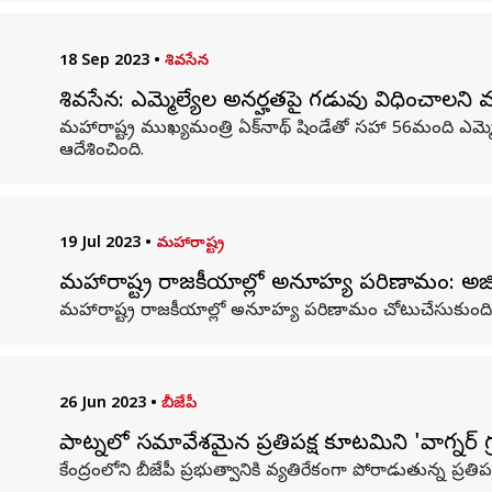
18 Sep 2023
•
శివసేన
శివసేన: ఎమ్మెల్యేల అనర్హతపై గడువు విధించాలని మహారా
మహారాష్ట్ర ముఖ్యమంత్రి ఏక్‌నాథ్‌ షిండేతో సహా 56మంది ఎమ్మెల
ఆదేశించింది.
19 Jul 2023
•
మహారాష్ట్ర
మహారాష్ట్ర రాజకీయాల్లో అనూహ్య పరిణామం: అజిత్ ప
మహారాష్ట్ర రాజకీయాల్లో అనూహ్య పరిణామం చోటుచేసుకుంది
26 Jun 2023
•
బీజేపీ
పాట్నలో సమావేశమైన ప్రతిపక్ష కూటమిని 'వాగ్నర్ గ్రూప
కేంద్రంలోని బీజేపీ ప్రభుత్వానికి వ్యతిరేకంగా పోరాడుతున్న ప్ర