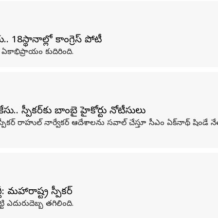
స్థానాల్లో కాంగ్రెస్ పోటీ
కాభిప్రాయం కుదిరింది.
ు.. స్పీకర్‌కు బాంబై హైకోర్టు నోటీసులు
పీకర్ రాహుల్ నార్వేకర్ ఆదేశాలను సవాల్ చేస్తూ సీఎం ఏక్‌నాథ్ షిండే నే
 మహారాష్ట్ర స్పీకర్
్టి ఎదురుదెబ్బ తగిలింది.