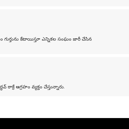
ు-బాణం గుర్తును కేటాయిస్తూ ఎన్నికల సంఘం జారీ చేసిన
ఠాక్రే ఆగ్రహం వ్యక్తం చేస్తున్నారు.