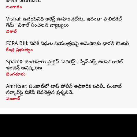
శాతం పెరుగుదల..
బంగారం
Vishal: ఉదయనిధి అరెస్ట్‌ ఊహించలేదు.. ఇదంతా పొలిటికల్
గేమ్ : విశాల్ సంచలన వ్యాఖ్యలు
విశాల్
FCRA Bill: విదేశీ నిధుల నియంత్రణపై అమెరికాకు భారత్‌ కౌంటర్
కేంద్ర ప్రభుత్వం
SpaceX: బెంగళూరు స్టార్టప్‌ 'ఎవరెస్ట్'.. స్పేస్‌ఎక్స్ తరహా రాకెట్‌
ఇంజిన్‌ ఆవిష్కరణ
బెంగళూరు
Amritsar: పంజాబ్‌లో టాప్ పోలీస్ అధికారికి బదిలీ.. పంజాబ్
సర్కార్‌పై బీజేపీ లేవనెత్తిన ప్రశ్నలివే..
పంజాబ్