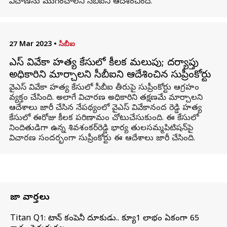
విచాణను ముగించాలని సీబీఐని ఆదేశించింది.
27 Mar 2023
•
సీబీఐ
వైఎస్ వివేకా హత్య కేసులో కీలక మలుపు; దర్యాప్తు
అధికారిని మార్చాలని సీబీఐని ఆదేశించిన సుప్రీంకోర్టు
వైఎస్ వివేకా హత్య కేసులో సీబీఐ తీరుపై సుప్రీంకోర్టు ఆగ్రహం
వ్యక్తం చేసింది. అలాగే విచారణ అధికారిని తక్షణమే మార్చాలని
ఆదేశాలు జారీ చేసిన నేపథ్యంలో వైఎస్ వివేకానంద రెడ్డి హత్య
కేసులో ఈరోజు కీలక పరిణామం చోటుచేసుకుంది. ఈ కేసులో
నిందితుడిగా ఉన్న శివశంకర్‌రెడ్డి భార్య తులసమ్మ పిటిషన్‌పై
విచారణ సందర్భంగా సుప్రీంకోర్టు ఈ ఆదేశాలు జారీ చేసింది.
తాజా వార్తలు
Titan Q1: టైటాన్ కంపెనీ దూకుడు.. క్యూ1 లాభం ఏకంగా 65