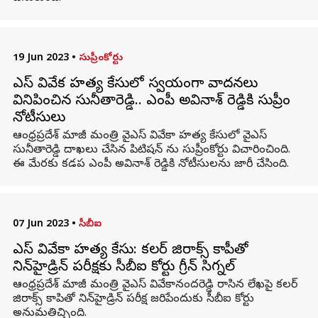
19 Jun 2023
•
సుప్రీంకోర్టు
వైఎస్ వివేక హత్య కేసులో స్వయంగా వాదనలు
వినిపించిన సునీతారెడ్డి.. ఎంపీ అవినాశ్ రెడ్డికి సుప్రీం
నోటీసులు
ఆంధ్రప్రదేశ్ మాజీ మంత్రి వైఎస్‌ వివేకా హత్య కేసులో వైఎస్
సునీతారెడ్డి దాఖలు చేసిన పిటిషన్ ను సుప్రీంకోర్టు విచారించింది.
ఈ మేరకు కడప ఎంపీ అవినాశ్ రెడ్డికి నోటీసులను జారీ చేసింది.
07 Jun 2023
•
సీబీఐ
వైఎస్‌ వివేకా హత్య కేసు: కలర్ జిరాక్స్ కాపీతో
నిన్‌హైడ్రిన్‌ పరీక్షకు సీబీఐ కోర్టు గ్రీన్ సిగ్నల్
ఆంధ్రప్రదేశ్ మాజీ మంత్రి వైఎస్‌ వివేకానందరెడ్డి రాసిన లేఖపై కలర్
జిరాక్స్ కాపితో నిన్‌హైడ్రిన్‌ పరీక్ష జరిపేందుకు సీబీఐ కోర్టు
అనుమతిచ్చింది.