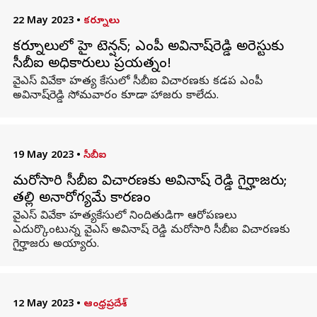
22 May 2023
•
కర్నూలు
కర్నూలులో హై టెన్షన్; ఎంపీ అవినాష్‌రెడ్డి అరెస్టుకు
సీబీఐ అధికారులు ప్రయత్నం!
వైఎస్ వివేకా హత్య కేసులో సీబీఐ విచారణకు కడప ఎంపీ
అవినాష్‌రెడ్డి సోమవారం కూడా హాజరు కాలేదు.
19 May 2023
•
సీబీఐ
మరోసారి సీబీఐ విచారణకు అవినాష్ రెడ్డి గైర్హాజరు;
తల్లి అనారోగ్యమే కారణం
వైఎస్ వివేకా హత్యకేసులో నిందితుడిగా ఆరోపణలు
ఎదుర్కొంటున్న వైఎస్ అవినాష్ రెడ్డి మరోసారి సీబీఐ విచారణకు
గైర్హాజరు అయ్యారు.
12 May 2023
•
ఆంధ్రప్రదేశ్