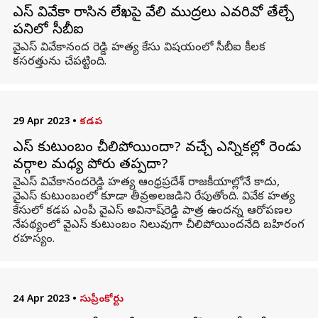
వైఎస్ వివేకా రాసిన లేఖపై వేలి ముద్రలు ఎవరివో తేల్చే
పనిలో సీబీఐ
వైఎస్ వివేకానంద రెడ్డి హత్య కేసు విషయంలో సీబీఐ కీలక
కసరత్తును చేపట్టింది.
29 Apr 2023
•
కడప
వైఎస్ కుటుంబం చీలిపోయిందా? వచ్చే ఎన్నికల్లో రెండు
వర్గాల మధ్య పోరు తప్పదా?
వైఎస్ వివేకానందరెడ్డి హత్య ఆంధ్రప్రదేశ్ రాజకీయాల్లోనే కాదు,
వైఎస్ కుటుంబంలో కూడా తీవ్రఅలజడిని రేపుతోంది. వివేక హత్య
కేసులో కడప ఎంపీ వైఎస్ అవినాష్‌రెడ్డి పాత్ర ఉందన్న ఆరోపణల
నేపథ్యంలో వైఎస్ కుటుంబం నిలువుగా చీలిపోయిందనేది బహిరంగ
రహస్యం.
24 Apr 2023
•
సుప్రీంకోర్టు