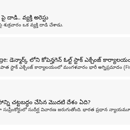
ై దాడి.. వ్యక్తి అరెస్టు
న్ పై శుక్రవారం ఒక వ్యక్తి దాడి చేశాడు.
మార్క్ లోని కోపెన్హగెన్ ఓల్ట్ స్టాక్ ఎక్చేంజ్ కార్యాలయ
ి పాత స్టాక్ ఎక్చేంజ్ కార్యాలయంలో మంగళవారం భారీ అగ్నిప్రమాదం (F
్ని చట్టబద్ధం చేసిన మొదటి దేశం ఏది?
ా సుప్రీంకోర్టులో సుదీర్ఘ విచారణ జరుగుతోంది. భారత ప్రధాన న్యాయమ