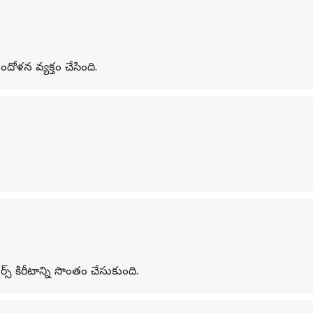
ందోళన వ్యక్తం చేసింది.
్స్ కిరీటాన్ని సొంతం చేసుకుంది.