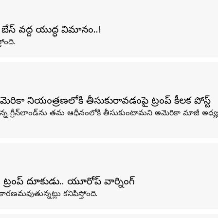
బేస్‌ వద్ద యుద్ధ విమానం..!
ోంది.
రికా నియంత్రణలోకి తీసుకురావడంపై ట్రంప్‌ కీలక పోస్ట్
్‌లాండ్‌ను తమ ఆధీనంలోకి తీసుకుంటామని అమెరికా మాజీ అధ్యక్షుడు డొనాల్
ట్రంప్ దూకుడు.. యూరోప్ వార్నింగ్
 కారణమవుతున్నట్లు కనిపిస్తోంది.