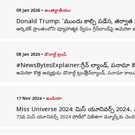
09 Jan 2026
•
అంతర్జాతీయం
Donald Trump: 'ముందు కాల్చి పడేస, తర్వాత మాట్లాడ
ఆర్కిటిక్ ప్రాంతంలోని వ్యూహాత్మక ద్వీపం గ్రీన్‌లాండ్‌పై అమెర
08 Jan 2025
•
డొనాల్డ్ ట్రంప్
#NewsBytesExplainer:గ్రీన్ ల్యాండ్, పనామా క
అమెరికా కొత్త అధ్యక్షుడు డొనాల్డ్ ట్రంప్ గ్రీన్‌ల్యాండ్, పన
17 Nov 2024
•
ఇండియా
Miss Universe 2024: మిస్ యూనివర్స్ 2024.. వి
73వ మిస్ యూనివర్స్ 2024 పోటీలో విజేతగా డెన్మార్క్‌కు చెందిన 