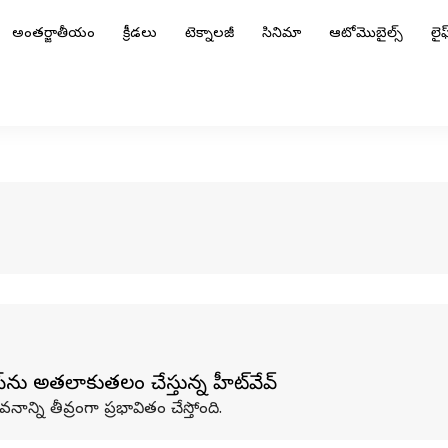
అంతర్జాతీయం
క్రీడలు
టెక్నాలజీ
సినిమా
ఆటోమొబైల్స్
లైఫ్
‌ను అతలాకుతలం చేస్తున్న హీట్‌వేవ్
న్ని తీవ్రంగా ప్రభావితం చేస్తోంది.