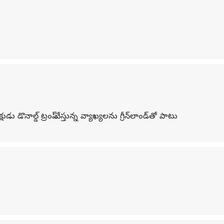
డ్‌ ట్రంప్‌ చేస్తున్న వ్యాఖ్యలను గ్రీన్‌లాండ్‌తో పాటు