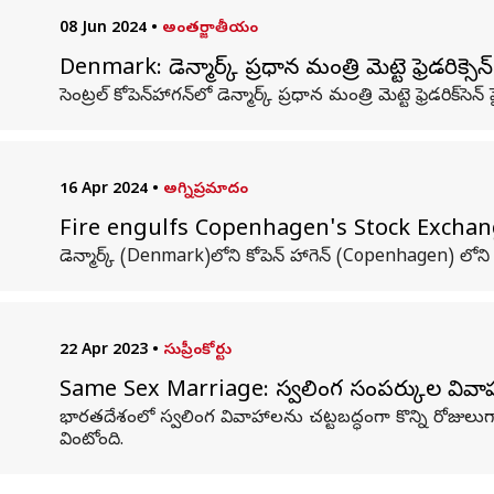
08 Jun 2024
•
అంతర్జాతీయం
Denmark: డెన్మార్క్ ప్రధాన మంత్రి మెట్టె ఫ్రెడరిక్సెన్ ప
సెంట్రల్ కోపెన్‌హాగన్‌లో డెన్మార్క్ ప్రధాన మంత్రి మెట్టె ఫ్రెడరిక్‌సె
16 Apr 2024
•
అగ్నిప్రమాదం
Fire engulfs Copenhagen's Stock Exchange: డెన్
డెన్మార్క్ (Denmark)లోని కోపెన్ హాగెన్ (Copenhagen) లోన
22 Apr 2023
•
సుప్రీంకోర్టు
Same Sex Marriage: స్వలింగ సంపర్కుల వివాహాన
భారతదేశంలో స్వలింగ వివాహాలను చట్టబద్ధంగా కొన్ని రోజులుగ
వింటోంది.