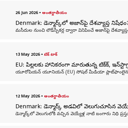
26 Jun 2026
•
అంతర్జాతీయం
Denmark: డెన్మార్క్‌లో అజాన్‌పై దేశవ్యాప్త నిషేధం
మసీదుల నుంచి లౌడ్‌స్పీకర్ల ద్వారా వినిపించే అజాన్‌పై దేశవ్యాప్త
13 May 2026
•
టిక్ టాక్
EU: పిల్లలకు హానికరంగా మారుతున్న టిక్‌టాక్‌, ఇన్
యూరోపియన్‌ యూనియన్‌ (EU) సోషల్‌ మీడియా ప్లాట్‌ఫాంలైన టిక్‌
12 May 2026
•
అంతర్జాతీయం
Denmark: డెన్మార్క్ అడవిలో వెలుగుచూసిన వెయ్యేళ
డెన్మార్క్‌లో వెలుగులోకి వచ్చిన వెయ్యేళ్ల నాటి బంగారు నిధి ప్రస్త