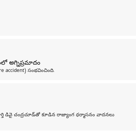
ంలో అగ్నిప్రమాదం
ire accident) సంభవించింది.
ూర్తి డివై చంద్రచూడ్‌తో కూడిన రాజ్యాంగ ధర్మాసనం వాదనలు