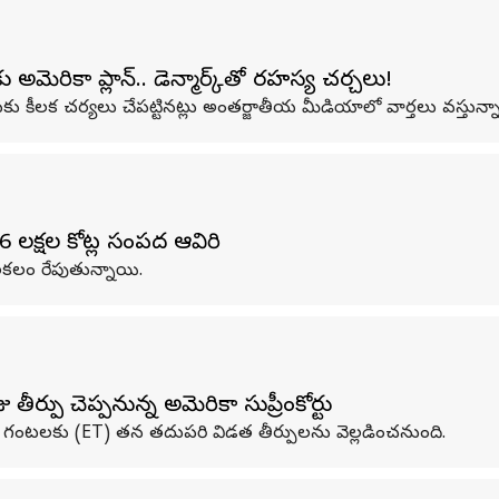
 అమెరికా ప్లాన్.. డెన్మార్క్‌తో రహస్య చర్చలు!
దుకు కీలక చర్యలు చేపట్టినట్లు అంతర్జాతీయ మీడియాలో వార్తలు వస్తున్న
6 లక్షల కోట్ల సంపద ఆవిరి
ర కలకలం రేపుతున్నాయి.
తీర్పు చెప్పనున్న అమెరికా సుప్రీంకోర్టు
గంటలకు (ET) తన తదుపరి విడత తీర్పులను వెల్లడించనుంది.