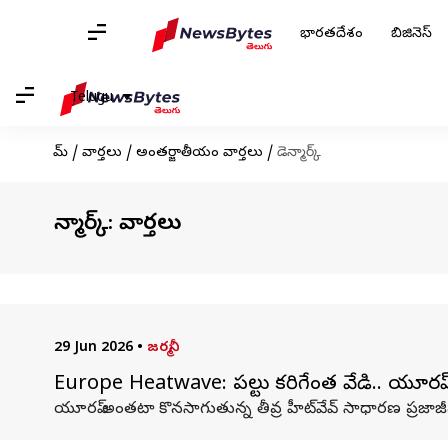
భారతదేశం
బిజినెస్
Telugu
హోమ్
/
వార్తలు
/
అంతర్జాతీయం వార్తలు
/
డెన్మార్క్
డెన్మార్క్: వార్తలు
29 Jun 2026
•
జర్మనీ
Europe Heatwave: పట్టాలు కరిగేంత వేడి.. యూరప్
యూరప్ అంతటా కొనసాగుతున్న తీవ్ర హీట్‌వేవ్ సాధారణ ప్రజాజీవనా