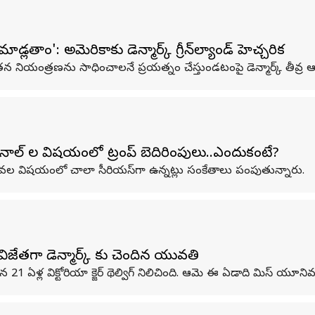
తాం': అమెరికాకు డెన్మార్క్ గ్రీన్‌ల్యాండ్ హెచ్చరిక
ికా తన నియంత్రణను సాధించాలనే ప్రయత్నం చేస్తుండటంపై డెన్మార్క్ తీవ్ర ఆ
ెనాల్ ల విషయంలో ట్రంప్ బెదిరింపులు..ఎందుకంటే?
ామా కాలువల విషయంలో చాలా సీరియస్‌గా ఉన్నట్లు సంకేతాలు పంపుతున్నారు.
జేతగా డెన్మార్క్ కు చెందిన యువతి
21 ఏళ్ల విక్టోరియా క్జెర్ థెల్విగ్ నిలిచింది. ఆమె ఈ ఏడాది మిస్ యూనివర