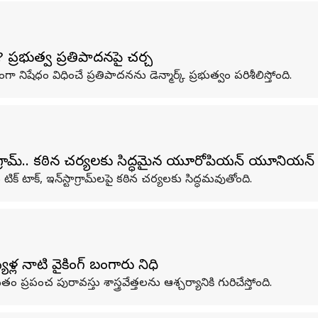
? ప్రభుత్వ ప్రతిపాదనపై చర్చ
ంగా నిషేధం విధించే ప్రతిపాదనను డెన్మార్క్ ప్రభుత్వం పరిశీలిస్తోంది.
‌స్టాగ్రామ్‌.. కఠిన చర్యలకు సిద్ధమైన యూరోపియన్‌ యూనియన్
 టాక్‌, ఇన్‌స్టాగ్రామ్‌లపై కఠిన చర్యలకు సిద్ధమవుతోంది.
్ల నాటి వైకింగ్ బంగారు నిధి
ుతం ప్రపంచ పురావస్తు శాస్త్రవేత్తలను ఆశ్చర్యానికి గురిచేస్తోంది.