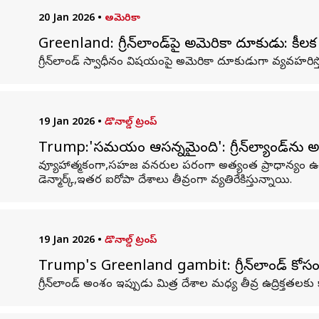
20 Jan 2026
•
అమెరికా
Greenland: గ్రీన్‌లాండ్‌పై అమెరికా దూకుడు: కీలక 
గ్రీన్‌లాండ్‌ స్వాధీనం విషయంపై అమెరికా దూకుడుగా వ్యవహరిస్త
19 Jan 2026
•
డొనాల్డ్ ట్రంప్
Trump:'సమయం ఆసన్నమైంది': గ్రీన్‌ల్యాండ్‌ను అమె
వ్యూహాత్మకంగా,సహజ వనరుల పరంగా అత్యంత ప్రాధాన్యం ఉన్న గ్రీన
డెన్మార్క్‌,ఇతర ఐరోపా దేశాలు తీవ్రంగా వ్యతిరేకిస్తున్నాయి.
19 Jan 2026
•
డొనాల్డ్ ట్రంప్
Trump's Greenland gambit: గ్రీన్‌లాండ్ కోసం 
గ్రీన్‌లాండ్ అంశం ఇప్పుడు మిత్ర దేశాల మధ్య తీవ్ర ఉద్రిక్తతలకు