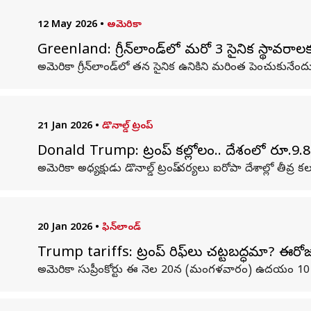
12 May 2026
•
అమెరికా
Greenland: గ్రీన్‌లాండ్‌లో మరో 3 సైనిక స్థావరాలకు
అమెరికా గ్రీన్‌లాండ్‌లో తన సైనిక ఉనికిని మరింత పెంచుకునేం
21 Jan 2026
•
డొనాల్డ్ ట్రంప్
Donald Trump: ట్రంప్‌ కల్లోలం.. దేశంలో రూ.9.8
అమెరికా అధ్యక్షుడు డొనాల్డ్‌ ట్రంప్‌ చర్యలు ఐరోపా దేశాల్లో తీవ్
20 Jan 2026
•
ఫిన్‌లాండ్‌
Trump tariffs: ట్రంప్‌ టారిఫ్‌లు చట్టబద్ధమా? ఈరోజు 
అమెరికా సుప్రీంకోర్టు ఈ నెల 20న (మంగళవారం) ఉదయం 10 