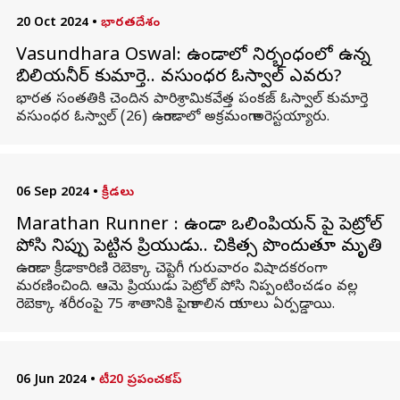
20 Oct 2024
•
భారతదేశం
Vasundhara Oswal: ఉగాండాలో నిర్బంధంలో ఉన్న
బిలియనీర్ కుమార్తె.. వసుంధర ఓస్వాల్ ఎవరు?
భారత సంతతికి చెందిన పారిశ్రామికవేత్త పంకజ్ ఓస్వాల్ కుమార్తె
వసుంధర ఓస్వాల్ (26) ఉగాండాలో అక్రమంగా అరెస్టయ్యారు.
06 Sep 2024
•
క్రీడలు
Marathan Runner : ఉగాండా ఒలింపియన్ పై పెట్రోల్
పోసి నిప్పు పెట్టిన ప్రియుడు.. చికిత్స పొందుతూ మృతి
ఉగాండా క్రీడాకారిణి రెబెక్కా చెప్టెగీ గురువారం విషాదకరంగా
మరణించింది. ఆమె ప్రియుడు పెట్రోల్ పోసి నిప్పంటించడం వల్ల
రెబెక్కా శరీరంపై 75 శాతానికి పైగా కాలిన గాయాలు ఏర్పడ్డాయి.
06 Jun 2024
•
టీ20 ప్రపంచకప్‌