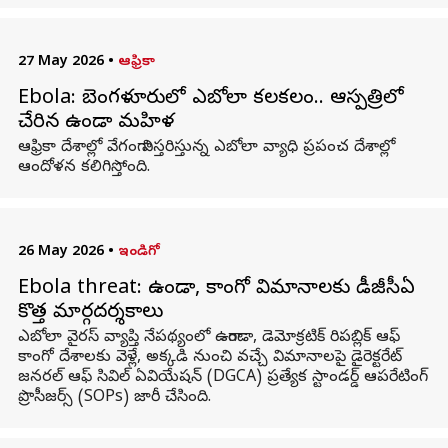
27 May 2026
•
ఆఫ్రికా
Ebola: బెంగళూరులో ఎబోలా కలకలం.. ఆస్పత్రిలో
చేరిన ఉగాండా మహిళ
ఆఫ్రికా దేశాల్లో వేగంగా విస్తరిస్తున్న ఎబోలా వ్యాధి ప్రపంచ దేశాల్లో
ఆందోళన కలిగిస్తోంది.
26 May 2026
•
ఇండిగో
Ebola threat: ఉగాండా, కాంగో విమానాలకు డీజీసీఏ
కొత్త మార్గదర్శకాలు
ఎబోలా వైరస్ వ్యాప్తి నేపథ్యంలో ఉగాండా, డెమోక్రటిక్ రిపబ్లిక్ ఆఫ్
కాంగో దేశాలకు వెళ్లే, అక్కడి నుంచి వచ్చే విమానాలపై డైరెక్టరేట్
జనరల్ ఆఫ్ సివిల్ ఏవియేషన్ (DGCA) ప్రత్యేక స్టాండర్డ్ ఆపరేటింగ్
ప్రొసీజర్స్ (SOPs) జారీ చేసింది.