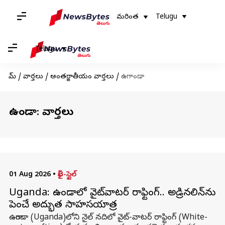
మరింత
Telugu
Telugu
హోమ్
/
వార్తలు
/
అంతర్జాతీయం వార్తలు
/
ఉగాండా
ఉగాండా: వార్తలు
01 Aug 2026
•
లైఫ్-స్టైల్
Uganda: ఉగాండాలో వైట్‌వాటర్ రాఫ్టింగ్.. అడ్రినలిన్‌ను
పెంచే అద్భుత సాహసయాత్ర
ఉగాండా (Uganda)లోని నైల్ నదిలో వైట్‌-వాటర్ రాఫ్టింగ్ (White-