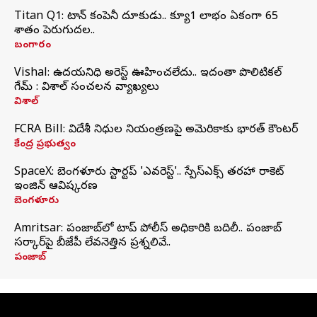
Titan Q1: టైటాన్ కంపెనీ దూకుడు.. క్యూ1 లాభం ఏకంగా 65
శాతం పెరుగుదల..
బంగారం
Vishal: ఉదయనిధి అరెస్ట్‌ ఊహించలేదు.. ఇదంతా పొలిటికల్
గేమ్ : విశాల్ సంచలన వ్యాఖ్యలు
విశాల్
FCRA Bill: విదేశీ నిధుల నియంత్రణపై అమెరికాకు భారత్‌ కౌంటర్
కేంద్ర ప్రభుత్వం
SpaceX: బెంగళూరు స్టార్టప్‌ 'ఎవరెస్ట్'.. స్పేస్‌ఎక్స్ తరహా రాకెట్‌
ఇంజిన్‌ ఆవిష్కరణ
బెంగళూరు
Amritsar: పంజాబ్‌లో టాప్ పోలీస్ అధికారికి బదిలీ.. పంజాబ్
సర్కార్‌పై బీజేపీ లేవనెత్తిన ప్రశ్నలివే..
పంజాబ్