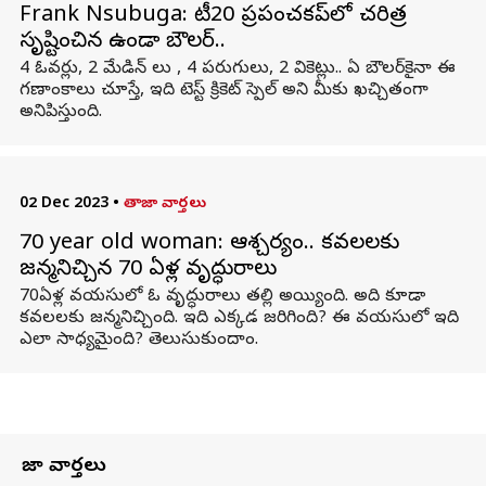
Frank Nsubuga: టీ20 ప్రపంచకప్‌లో చరిత్ర
సృష్టించిన ఉగాండా బౌలర్..
4 ఓవర్లు, 2 మేడిన్ లు , 4 పరుగులు, 2 వికెట్లు.. ఏ బౌలర్‌కైనా ఈ
గణాంకాలు చూస్తే, ఇది టెస్ట్ క్రికెట్ స్పెల్ అని మీకు ఖచ్చితంగా
అనిపిస్తుంది.
02 Dec 2023
•
తాజా వార్తలు
70 year old woman: ఆశ్చర్యం.. కవలలకు
జన్మనిచ్చిన 70 ఏళ్ల వృద్ధురాలు
70ఏళ్ల వయసులో ఓ వృద్ధురాలు తల్లి అయ్యింది. అది కూడా
కవలలకు జన్మనిచ్చింది. ఇది ఎక్కడ జరిగింది? ఈ వయసులో ఇది
ఎలా సాధ్యమైంది? తెలుసుకుందాం.
తాజా వార్తలు