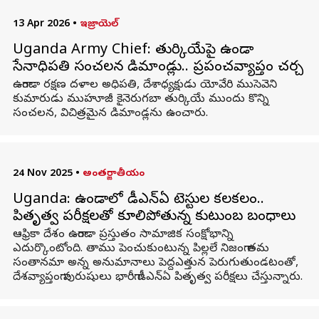
13 Apr 2026
•
ఇజ్రాయెల్
Uganda Army Chief: తుర్కియేపై ఉగాండా
సేనాధిపతి సంచలన డిమాండ్లు.. ప్రపంచవ్యాప్తంగా చర్చ
ఉగాండా రక్షణ దళాల అధిపతి, దేశాధ్యక్షుడు యోవేరి ముసెవెని
కుమారుడు ముహూజీ కైనెరుగబా తుర్కియే ముందు కొన్ని
సంచలన, విచిత్రమైన డిమాండ్లను ఉంచారు.
24 Nov 2025
•
అంతర్జాతీయం
Uganda: ఉగాండాలో డీఎన్‌ఏ టెస్టుల కలకలం..
పితృత్వ పరీక్షలతో కూలిపోతున్న కుటుంబ బంధాలు
ఆఫ్రికా దేశం ఉగాండా ప్రస్తుతం సామాజిక సంక్షోభాన్ని
ఎదుర్కొంటోంది. తాము పెంచుకుంటున్న పిల్లలే నిజంగా తమ
సంతానమా అన్న అనుమానాలు పెద్దఎత్తున పెరుగుతుండటంతో,
దేశవ్యాప్తంగా పురుషులు భారీగా డీఎన్‌ఏ పితృత్వ పరీక్షలు చేస్తున్నారు.