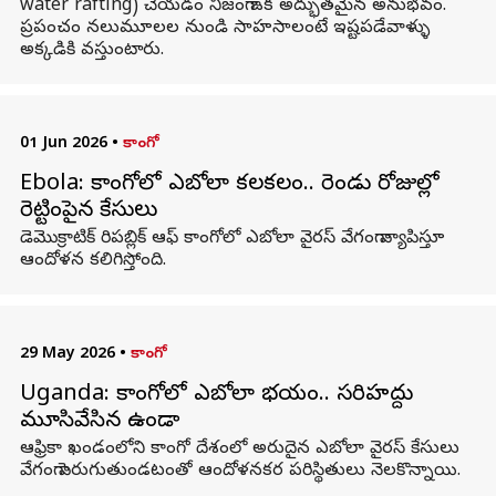
water rafting) చేయడం నిజంగా ఒక అద్భుతమైన అనుభవం.
ప్రపంచం నలుమూలల నుండి సాహసాలంటే ఇష్టపడేవాళ్ళు
అక్కడికి వస్తుంటారు.
01 Jun 2026
•
కాంగో
Ebola: కాంగోలో ఎబోలా కలకలం.. రెండు రోజుల్లో
రెట్టింపైన కేసులు
డెమొక్రాటిక్ రిపబ్లిక్ ఆఫ్ కాంగోలో ఎబోలా వైరస్ వేగంగా వ్యాపిస్తూ
ఆందోళన కలిగిస్తోంది.
29 May 2026
•
కాంగో
Uganda: కాంగోలో ఎబోలా భయం.. సరిహద్దు
మూసివేసిన ఉగాండా
ఆఫ్రికా ఖండంలోని కాంగో దేశంలో అరుదైన ఎబోలా వైరస్ కేసులు
వేగంగా పెరుగుతుండటంతో ఆందోళనకర పరిస్థితులు నెలకొన్నాయి.