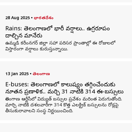
28 Aug 2025
•
భారతదేశం
Rains: తెలంగాణలో భారీ వర్షాలు.. ఉగ్రరూపం
దాల్చిన మానేరు
ఉమ్మడి కరీంనగర్‌ జిల్లా సహా పరిసర ప్రాంతాల్లో ఈ రోజులలో
విస్తారంగా వర్షాలు కురుస్తున్నాయి.
13 Jan 2025
•
తెలంగాణ
E-buses: తెలంగాణలో కాలుష్యం తగ్గించేందుకు
నూతన ప్రణాళిక.. మర్చి 31 నాటికి 314 ఈ-బస్సులు
తెలంగాణ ఆర్టీసీలో విద్యుత్‌ బస్సుల ప్రవేశం మరింత పెరుగుతోంది.
మార్చి నాటికి దశలవారీగా 314 కొత్త ఎలక్ట్రిక్‌ బస్సులను రోడ్లపై
తీసుకురావాలని సంస్థ నిర్ణయించింది.