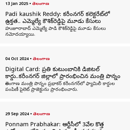
13 Jan 2025
•
తెలంగాణ
Padi kaushik Reddy: కరీంనగర్ కలెక్టరేట్‌లో
ఉద్రిక్తత.. ఎమ్మెల్యే కౌశిక్‌రెడ్డిపై మూడు కేసులు
హుజూరాబాద్ ఎమ్మెల్యే పాడి కౌశిక్‌రెడ్డిపై మూడు కేసులు
నమోదయ్యాయి.
04 Oct 2024
•
తెలంగాణ
Digital Card: ప్రతి కుటుంబానికి డిజిటల్
కార్డు..కరీంనగర్ జిల్లాలో ప్రారంభించిన మంత్రి పొన్నం
తెలంగాణ మంత్రి పొన్నం ప్రభాకర్ కరీంనగర్‌లో ఫ్యామిలీ కార్డుల
పంపిణీ పైలెట్ ప్రాజెక్టును ప్రారంభించారు.
29 Sep 2024
•
తెలంగాణ
Ponnam Prabhakar: ఆర్టీసీలో 3వేల కొత్త