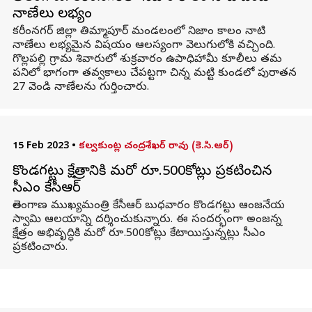
నాణేలు లభ్యం
కరీంనగర్ జిల్లా తిమ్మాపూర్ మండలంలో నిజాం కాలం నాటి
నాణేలు లభ్యమైన విషయం ఆలస్యంగా వెలుగులోకి వచ్చింది.
గొల్లపల్లి గ్రామ శివారులో శుక్రవారం ఉపాధిహామీ కూలీలు తమ
పనిలో భాగంగా తవ్వకాలు చేపట్టగా చిన్న మట్టి కుండలో పురాతన
27 వెండి నాణేలను గుర్తించారు.
15 Feb 2023
•
కల్వకుంట్ల చంద్రశేఖర్ రావు (కె.సి.ఆర్)
కొండగట్టు క్షేత్రానికి మరో రూ.500కోట్లు ప్రకటించిన
సీఎం కేసీఆర్
తెలంగాణ ముఖ్యమంత్రి కేసీఆర్ బుధవారం కొండగట్టు ఆంజనేయ
స్వామి ఆలయాన్ని దర్శించుకున్నారు. ఈ సందర్భంగా అంజన్న
క్షేత్రం అభివృద్ధికి మరో రూ.500కోట్లు కేటాయిస్తున్నట్లు సీఎం
ప్రకటించారు.