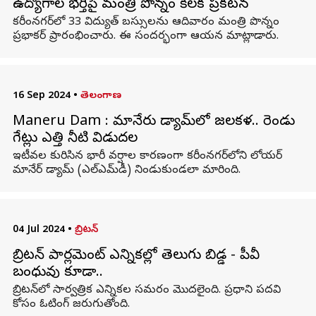
ఉద్యోగాల భర్తీపై మంత్రి పొన్నం కీలక ప్రకటన
కరీంనగర్‌లో 33 విద్యుత్‌ బస్సులను ఆదివారం మంత్రి పొన్నం
ప్రభాకర్ ప్రారంభించారు. ఈ సందర్భంగా ఆయన మాట్లాడారు.
16 Sep 2024
•
తెలంగాణ
Maneru Dam : మానేరు డ్యామ్‌లో జలకళ.. రెండు
గేట్లు ఎత్తి నీటి విడుదల
ఇటీవల కురిసిన భారీ వర్షాల కారణంగా కరీంనగర్‌లోని లోయర్
మానేర్ డ్యామ్ (ఎల్‌ఎమ్‌డీ) నిండుకుండలా మారింది.
04 Jul 2024
•
బ్రిటన్
బ్రిటన్​ పార్లమెంట్​ ఎన్నికల్లో తెలుగు బిడ్డ - పీవీ
బంధువు కూడా..
బ్రిటన్‌లో సార్వత్రిక ఎన్నికల సమరం మొదలైంది. ప్రధాని పదవి
కోసం ఓటింగ్ జరుగుతోంది.