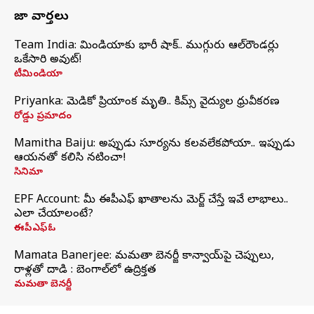
తాజా వార్తలు
Team India: టీమిండియాకు భారీ షాక్.. ముగ్గురు ఆల్‌రౌండర్లు
ఒకేసారి అవుట్!
టీమిండియా
Priyanka: మెడికో ప్రియాంక మృతి.. కిమ్స్‌ వైద్యుల ధ్రువీకరణ
రోడ్డు ప్రమాదం
Mamitha Baiju: అప్పుడు సూర్యను కలవలేకపోయా.. ఇప్పుడు
ఆయనతో కలిసి నటించా!
సినిమా
EPF Account: మీ ఈపీఎఫ్ ఖాతాలను మెర్జ్ చేస్తే ఇవే లాభాలు..
ఎలా చేయాలంటే?
ఈపీఎఫ్ఓ
Mamata Banerjee: మమతా బెనర్జీ కాన్వాయ్‌పై చెప్పులు,
రాళ్లతో దాడి : బెంగాల్‌లో ఉద్రిక్తత
మమతా బెనర్జీ