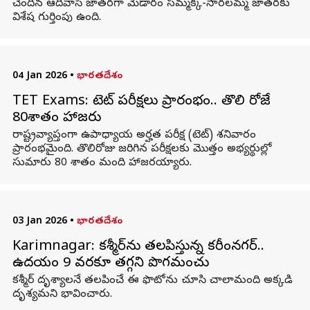
చెందిన ఆదివాసీ జాతరగా మేడారం సమ్మక్క-సారలమ్మ జాతరకు
విశేష గుర్తింపు ఉంది.
04 Jan 2026
•
భారతదేశం
TET Exams: టెట్‌ పరీక్షలు ప్రారంభం.. తొలి రోజే
80శాతం హాజరు
రాష్ట్రవ్యాప్తంగా ఉపాధ్యాయ అర్హత పరీక్ష (టెట్‌) శనివారం
ప్రారంభమైంది. తొలిరోజు జరిగిన పరీక్షలకు మొత్తం అభ్యర్థుల్లో
సుమారు 80 శాతం మంది హాజరయ్యారు.
03 Jan 2026
•
భారతదేశం
Karimnagar: కశ్మీర్‌ను తలపిస్తున్న కరీంనగర్‌..
ఉదయం 9 వరకూ తగ్గని పొగమంచు
కశ్మీర్‌ దృశ్యాలనే తలపించే ఈ ఫొటోను చూసి చాలామంది అక్కడి
దృశ్యమని భావించారు.