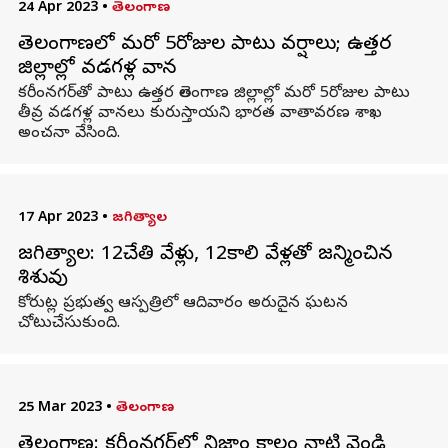
24 Apr 2023
•
తెలంగాణ
తెలంగాణలో మరో 5రోజుల పాటు వర్షాలు; ఉత్తర
జిల్లాల్లో వడగళ్ల వాన
కరీంనగర్‌తో పాటు ఉత్తర తెలంగాణ జిల్లాల్లో మరో 5రోజుల పాటు
తీవ్ర వడగళ్ల వానలు కురుస్తాయని భారత వాతావరణ శాఖ
అంచనా వేసింది.
17 Apr 2023
•
జగిత్యాల
జగిత్యాల: 12చేతి వేళ్లు, 12కాలి వేళ్లతో జన్మించిన
శిశువు
కోరుట్ల ప్రభుత్వ ఆస్పత్రిలో ఆదివారం అరుదైన ఘటన
చోటుచేసుకుంది.
25 Mar 2023
•
తెలంగాణ
తెలంగాణ: కరీంనగర్‌లో నిజాం కాలం నాటి వెండి