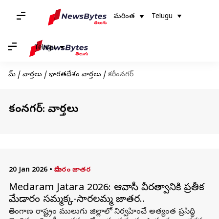
మరింత
Telugu
Telugu
హోమ్
/
వార్తలు
/
భారతదేశం వార్తలు
/
కరీంనగర్
కరీంనగర్: వార్తలు
20 Jan 2026
•
మేడారం జాతర
Medaram Jatara 2026: ఆదివాసీ వీరత్వానికి ప్రతీక
మేడారం సమ్మక్క-సారలమ్మ జాతర..
తెలంగాణ రాష్ట్రం ములుగు జిల్లాలో నిర్వహించే అత్యంత ప్రసిద్ధి