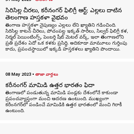
31 May 2023
•
తెలంగాణ
సిరిసిల్ల చీరలు, కరీనంగర్ ఫిలిగ్రీ ఆర్ట్; ఎల్లలు దాటిన
తెలంగాణ హస్తకళా వైభవం
తెలంగాణ హస్తకళా నైపుణ్యం ఎల్లలు లేని ఖ్యాతిని గడించింది.
సిరిసిల్ల కాటన్ చీరెలు, పోచంపల్ల ఇక్కత్ సారీలు, సిల్వర్ ఫిలిగ్రీ కళ,
నిర్మల్ పెయింటింగ్స్, పెంబర్తి షీట్ మెటల్ వర్క్, ఇలా తెలంగాణలోని
ప్రతి ప్రదేశం ఏదో ఒక కళకు ప్రసిద్ధి. అదికూడా మామూలు గుర్తింపు
కాదు, ప్రపంచస్థాయిలో ఇక్కడి హస్తకళలు ఖ్యాతిని పొందాయి.
08 May 2023
•
తాజా వార్తలు
కరీనంగర్ మామిడి ఉత్తర భారతం ఫిదా
తెలంగాణలో పండుతున్న మామిడి పండ్లకు దేశంలోనే కాకుండా
ప్రపంచవ్యాప్తంగా మంచి ఆదరణ ఉంటుంది. ముఖ్యంగా
కరీంనగర్‌లో పండించే మామిడికి ఉత్తర భారతంలో మంచి గిరాకీ
ఉంటుంది.