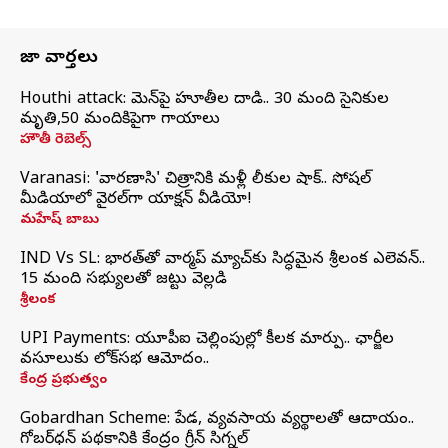
తాజా వార్తలు
Houthi attack: యెమెన్‌పై హూతీల దాడి.. 30 మంది సైనికుల
మృతి,50 మందికిపైగా గాయాలు
హౌతీ రెబెల్స్
Varanasi: 'వారణాసి' చిత్రానికి మళ్లీ లీకుల షాక్.. సోషల్
మీడియాలో వైరల్‌గా యాక్షన్ వీడియో!
మహేష్ బాబు
IND Vs SL: భారత్‌తో వార్మప్‌ మ్యాచ్‌కు సిద్ధమైన శ్రీలంక ఎలెవన్..
15 మంది సభ్యులతో జట్టు వెల్లడి
శ్రీలంక
UPI Payments: యూపీఐ చెల్లింపుల్లో కీలక మార్పు.. ఛార్జీల
వసూలుకు లోక్‌సభ ఆమోదం..
కేంద్ర ప్రభుత్వం
Gobardhan Scheme: పేడ, వ్యవసాయ వ్యర్థాలతో ఆదాయం..
గోబర్‌ధన్ పథకానికి కేంద్రం గ్రీన్ సిగ్నల్