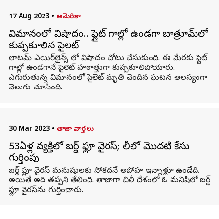
17 Aug 2023
•
అమెరికా
విమానంలో విషాదం.. ఫ్లైట్ గాల్లో ఉండగా బాత్రూమ్‌లో
కుప్పకూలిన పైలట్‌
లాటమ్‌ ఎయిర్‌లైన్స్‌ లో విషాదం చోటు చేసుకుంది. ఈ మేరకు ఫ్లైట్
గాల్లో ఉండగానే పైలెట్ హఠాత్తుగా కుప్పకూలిపోయారు.
ఎగురుతున్న విమానంలో పైలెట్ మృతి చెందిన ఘటన ఆలస్యంగా
వెలుగు చూసింది.
30 Mar 2023
•
తాజా వార్తలు
53ఏళ్ల వ్యక్తిలో బర్డ్ ఫ్లూ వైరస్; చిలీలో మొదటి కేసు
గుర్తింపు
బర్డ్ ఫ్లూ వైరస్ మనుషులకు సోకదనే అపోహ ఇన్నాళ్లూ ఉండేది.
అయితే అది తప్పని తేలింది. తాజాగా చిలీ దేశంలో ఓ మనిషిలో బర్డ్
ఫ్లూ వైరస్‌ను గుర్తించారు.