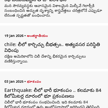
కథ బయటపెట్టిన తాజా పరిశోధన
మన సౌరవ్యవస్థకు ఆవాసమైన విశాలమైన మిల్కీవే గెలాక్సీకి
సంబంధించిన అద్భుత దృశ్యాన్ని శాస్త్రవేత్తలు చరిత్రలోనే ఎప్పుడూ
లేనంత స్పష్టతతో బంధించారు.
19 Jan 2026
•
అంతర్జాతీయం
chile: చిలీలో కార్చిచ్చు బీభత్సం.. అత్యవసర పరిస్థితి
విధింపు
దక్షిణ అమెరికాలోని చిలీ దేశాన్ని భీకరమైన కార్చిచ్చులు
వణికిస్తున్నాయి.
03 Jan 2025
•
భూకంపం
Earthquake: చిలీలో భారీ భూకంపం .. కలమాకు 84
కిలోమీటర్ల దూరంలో భూ ప్రకంపణలు
చిలీలో భారీ భూకంపం సంభవించింది. ఇది కలమాకు 84
కిలోమీటర్ల దూరంలో ఉన్న అంటోఫగాస్టాలో జరిగిందని తెలిసింది.