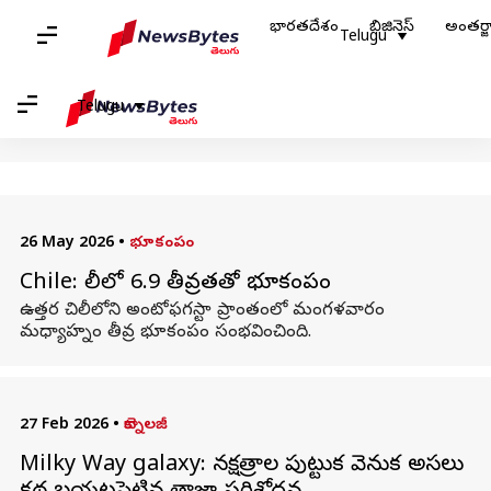
భారతదేశం
బిజినెస్
అంతర్
హోమ్
/
వార్తలు
/
అంతర్జాతీయం వార్తలు
/
చిలీ
Telugu
చిలీ: వార్తలు
Telugu
26 May 2026
•
భూకంపం
Chile: చిలీలో 6.9 తీవ్రతతో భూకంపం
ఉత్తర చిలీలోని అంటోఫగస్టా ప్రాంతంలో మంగళవారం
మధ్యాహ్నం తీవ్ర భూకంపం సంభవించింది.
27 Feb 2026
•
టెక్నాలజీ
Milky Way galaxy: నక్షత్రాల పుట్టుక వెనుక అసలు