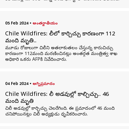
05 Feb 2024
•
అంతర్జాతీయం
Chile Wildfires: చిలీలో కార్చిచ్చు కారణంగా 112
మంది మృతి..
మూడు రోజులుగా చిలీని అతలాకుతలం చేస్తున్న కారుచిచ్చు
కారణంగా 112మంది మరణించినట్లు అంతర్గత మంత్రిత్వ శాఖ
అధికారి ఒకరు AFPకి నివేదించారు.
04 Feb 2024
•
అగ్నిప్రమాదం
Chile Wildfires: చిలీ అడవుల్లో కాల్చిచ్చు.. 46
మంది మృతి
చిలీ అడవుల్లో కార్చిచ్చు చెలరేగింది. ఈ ప్రమాదంలో 46 మంది
చనిపోయినట్లు చిలీ అధ్యక్షుడు ధృవీకరించారు.