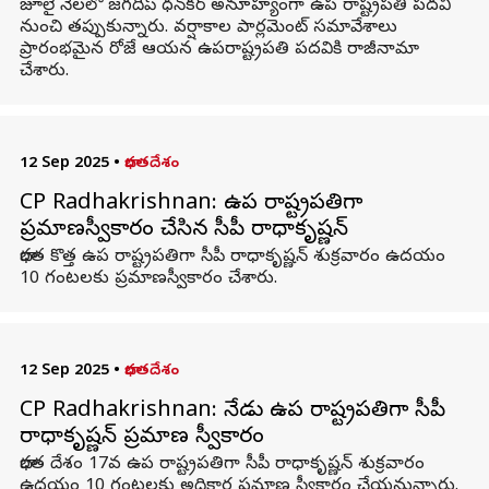
జూలై నెలలో జగదీప్ ధన్‌కర్ అనూహ్యంగా ఉప రాష్ట్రపతి పదవి
నుంచి తప్పుకున్నారు. వర్షాకాల పార్లమెంట్ సమావేశాలు
ప్రారంభమైన రోజే ఆయన ఉపరాష్ట్రపతి పదవికి రాజీనామా
చేశారు.
12 Sep 2025
•
భారతదేశం
CP Radhakrishnan: ఉప రాష్ట్రపతిగా
ప్రమాణస్వీకారం చేసిన సీపీ రాధాకృష్ణన్‌
భారత కొత్త ఉప రాష్ట్రపతిగా సీపీ రాధాకృష్ణన్‌ శుక్రవారం ఉదయం
10 గంటలకు ప్రమాణస్వీకారం చేశారు.
12 Sep 2025
•
భారతదేశం
CP Radhakrishnan: నేడు ఉప రాష్ట్రపతిగా సీపీ
రాధాకృష్ణన్‌ ప్రమాణ స్వీకారం
భారత దేశం 17వ ఉప రాష్ట్రపతిగా సీపీ రాధాకృష్ణన్‌ శుక్రవారం
ఉదయం 10 గంటలకు అధికార ప్రమాణ స్వీకారం చేయనున్నారు.