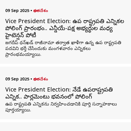
09 Sep 2025
•
భారతదేశం
Vice President Election: ఉప రాష్ట్రపతి ఎన్నికల
పోలింగ్‌ ప్రారంభం.. ఎన్డీయే-విపక్ష అభ్యర్థుల మధ్య
హైటెన్షన్ పోటీ
జగదీప్‌ ధన్‌ఖడ్‌ రాజీనామా తర్వాత ఖాళీగా ఉన్న ఉప రాష్ట్రపతి
పదవిని భర్తీ చేసేందుకు మంగళవారం ఎన్నికలు
ప్రారంభమయ్యాయి.
09 Sep 2025
•
భారతదేశం
Vice President Election: నేడే ఉపరాష్ట్రపతి
ఎన్నిక.. పార్లమెంటు భవనంలో పోలింగ్
ఉప రాష్ట్రపతి ఎన్నికను నిర్వహించడానికి పూర్తి సన్నాహకాలు
పూర్తయ్యాయి.