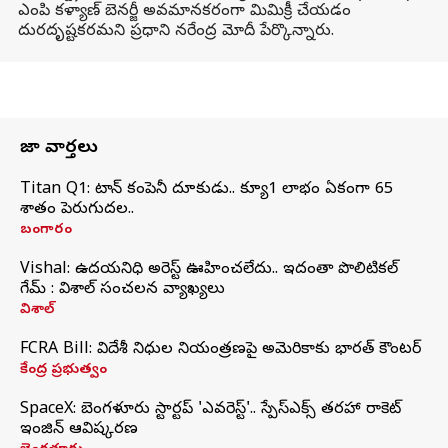
ఎంపి కళ్యాణ్ బెనర్జీ అవమానకరంగా మిమిక్రీ చేయడం
దురదృష్టకరమని ప్రధాని నరేంద్ర మోదీ పేర్కొన్నారు.
తాజా వార్తలు
Titan Q1: టైటాన్ కంపెనీ దూకుడు.. క్యూ1 లాభం ఏకంగా 65
శాతం పెరుగుదల..
బంగారం
Vishal: ఉదయనిధి అరెస్ట్‌ ఊహించలేదు.. ఇదంతా పొలిటికల్
గేమ్ : విశాల్ సంచలన వ్యాఖ్యలు
విశాల్
FCRA Bill: విదేశీ నిధుల నియంత్రణపై అమెరికాకు భారత్‌ కౌంటర్
కేంద్ర ప్రభుత్వం
SpaceX: బెంగళూరు స్టార్టప్‌ 'ఎవరెస్ట్'.. స్పేస్‌ఎక్స్ తరహా రాకెట్‌
ఇంజిన్‌ ఆవిష్కరణ