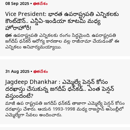
08 Sep 2025
•
భారతదేశం
Vice President: భారత ఉపరాష్ట్రపతి ఎన్నికలకు
కౌంట్‌డౌన్.. ఎన్డీఏ-ఇండియా కూటమి మధ్య
హోరాహోరీ!
భారత ఉపరాష్ట్రపతి ఎన్నికలకు రంగం సిద్ధమైంది. ఉపరాష్ట్రపతి
జగ్‌దీప్ ధన్‌కర్ ఆరోగ్య కారణాల వల్ల రాజీనామా చేయడంతో ఈ
ఎన్నికలు అనివార్యమయ్యాయి.
31 Aug 2025
•
భారతదేశం
Jagdeep Dhankhar : ఎమ్మెల్యే పెన్షన్ కోసం
దరఖాస్తు చేసుకున్న జగదీప్ ధన్‌కడ్.. ఎంత పెన్షన్
వస్తుందంటే?
మాజీ ఉప రాష్ట్రపతి జగదీప్ ధన్‌కడ్ తాజాగా ఎమ్మెల్యే పెన్షన్ కోసం
దరఖాస్తు చేశారు. ఆయన 1993-1998 మధ్య రాజస్థాన్ అసెంబ్లీలో
ఎమ్మెల్యేగా సేవలు అందించారు.