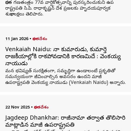
భారత గణతంత్రం 77వ వార్షికోత్సవాన్ని పురస్కరించుకుని ఉప
రాష్ట్రపతి సి.పి. రాధాకృష్ణన్ దేశ ప్రజలకు హృదయపూర్వక
శుభాకాంక్షలు తెలిపారు.
11 Jan 2026
•
భారతదేశం
Venkaiah Naidu: నా కుమారుడు, కుమార్తె
రాజకీయాల్లోకి రాకపోవడానికి కారణమిదే : వెంకయ్య
నాయుడు
మన భవిష్యత్‌ సురక్షితంగా, సమృద్ధిగా ఉండాలంటే ప్రకృతితో
సమన్వయంగా జీవించాల్సిన అవసరం ఉందని మాజీ
ఉపరాష్ట్రపతి వెంకయ్య నాయుడు (Venkaiah Naidu) అన్నారు.
22 Nov 2025
•
భారతదేశం
Jagdeep Dhankhar: రాజీనామా తర్వాత తొలిసారి
మాట్లాడిన మాజీ ఉపరాష్ట్రపతి