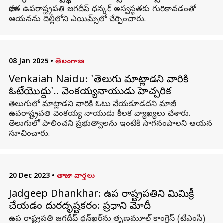
భారత ఉపరాష్ట్రపతి జగదీప్ ధన్కర్ అస్వస్థతకు గురికావడంతో
ఆయనను దిల్లీలోని ఎయిమ్స్‌లో చేర్పించారు.
08 Jan 2025
•
తెలంగాణ
Venkaiah Naidu: 'తెలుగు మాట్లాడని వారికి
ఓటేయొద్దు'.. వెంకయ్యనాయుడు హెచ్చరిక
తెలుగులో మాట్లాడని వారికి ఓటు వేయకూడదని మాజీ
ఉపరాష్ట్రపతి వెంకయ్య నాయుడు కీలక వ్యాఖ్యలు చేశారు.
తెలుగులో పాలించని ప్రభుత్వాలను ఇంటికి సాగనంపాలని ఆయన
సూచించారు.
20 Dec 2023
•
తాజా వార్తలు
Jadgeep Dhankhar: ఉప రాష్ట్రపతిని మిమిక్రీ
చేయడం దురదృష్టకరం: ప్రధాని మోదీ
ఉప రాష్ట్రపతి జగదీప్ ధన్‌ఖర్‌ను తృణమూల్ కాంగ్రెస్ (టీఎంసీ)