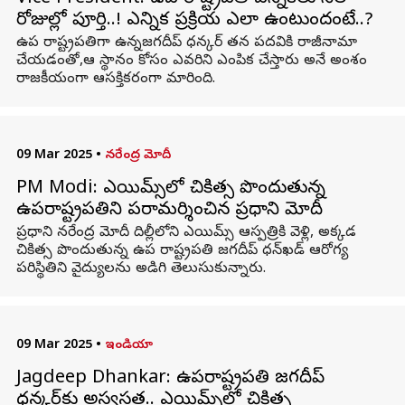
రోజుల్లో పూర్తి..! ఎన్నిక ప్రక్రియ ఎలా ఉంటుందంటే..?
ఉప రాష్ట్రపతిగా ఉన్నజగదీప్ ధన్కర్ తన పదవికి రాజీనామా
చేయడంతో,ఆ స్థానం కోసం ఎవరిని ఎంపిక చేస్తారు అనే అంశం
రాజకీయంగా ఆసక్తికరంగా మారింది.
09 Mar 2025
•
నరేంద్ర మోదీ
PM Modi: ఎయిమ్స్‌లో చికిత్స పొందుతున్న
ఉపరాష్ట్రపతిని పరామర్శించిన ప్రధాని మోదీ
ప్రధాని నరేంద్ర మోదీ దిల్లీలోని ఎయిమ్స్‌ ఆస్పత్రికి వెళ్లి, అక్కడ
చికిత్స పొందుతున్న ఉప రాష్ట్రపతి జగదీప్ ధన్‌ఖడ్‌ ఆరోగ్య
పరిస్థితిని వైద్యులను అడిగి తెలుసుకున్నారు.
09 Mar 2025
•
ఇండియా
Jagdeep Dhankar: ఉపరాష్ట్రపతి జగదీప్
ధన్కర్‌కు అస్వస్థత.. ఎయిమ్స్‌లో చికిత్స