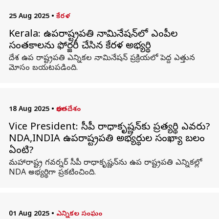
25 Aug 2025
•
కేరళ
Kerala: ఉపరాష్ట్రపతి నామినేషన్‌లో ఎంపీల
సంతకాలను ఫోర్జరీ చేసిన కేరళ అభ్యర్థి
దేశ ఉప రాష్ట్రపతి ఎన్నికల నామినేషన్ ప్రక్రియలో పెద్ద ఎత్తున
మోసం బయటపడింది.
18 Aug 2025
•
భారతదేశం
Vice President: సీపీ రాధాకృష్ణన్‌కు ప్రత్యర్థి ఎవరు?
NDA,INDIA ఉపరాష్ట్రపతి అభ్యర్థుల సంఖ్యా బలం
ఏంటి?
మహారాష్ట్ర గవర్నర్ సీపీ రాధాకృష్ణన్‌ను ఉప రాష్ట్రపతి ఎన్నికల్లో
NDA అభ్యర్థిగా ప్రకటించింది.
01 Aug 2025
•
ఎన్నికల సంఘం