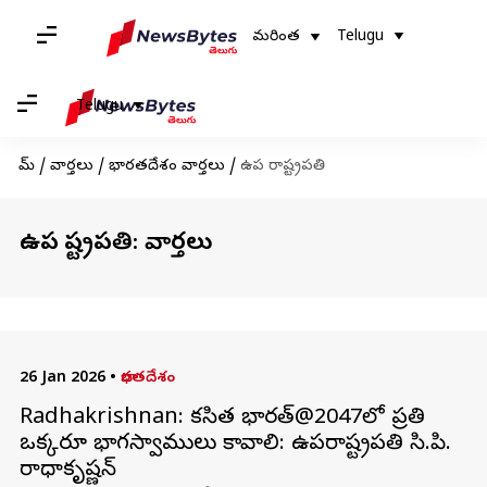
మరింత
Telugu
Telugu
హోమ్
/
వార్తలు
/
భారతదేశం వార్తలు
/
ఉప రాష్ట్రపతి
ఉప రాష్ట్రపతి: వార్తలు
26 Jan 2026
•
భారతదేశం
Radhakrishnan: వికసిత భారత్@2047లో ప్రతి
ఒక్కరూ భాగస్వాములు కావాలి: ఉపరాష్ట్రపతి సి.పి.
రాధాకృష్ణన్