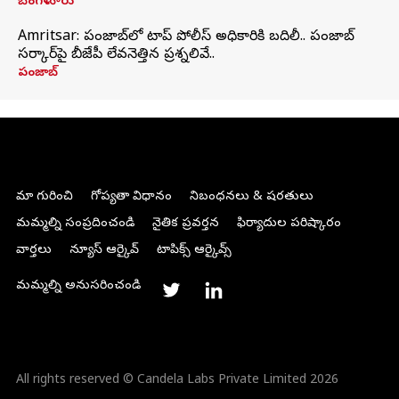
బెంగళూరు
Amritsar: పంజాబ్‌లో టాప్ పోలీస్ అధికారికి బదిలీ.. పంజాబ్
సర్కార్‌పై బీజేపీ లేవనెత్తిన ప్రశ్నలివే..
పంజాబ్
మా గురించి
గోప్యతా విధానం
నిబంధనలు & షరతులు
మమ్మల్ని సంప్రదించండి
నైతిక ప్రవర్తన
ఫిర్యాదుల పరిష్కారం
వార్తలు
న్యూస్ ఆర్కైవ్
టాపిక్స్ ఆర్కైవ్స్
మమ్మల్ని అనుసరించండి
All rights reserved © Candela Labs Private Limited 2026