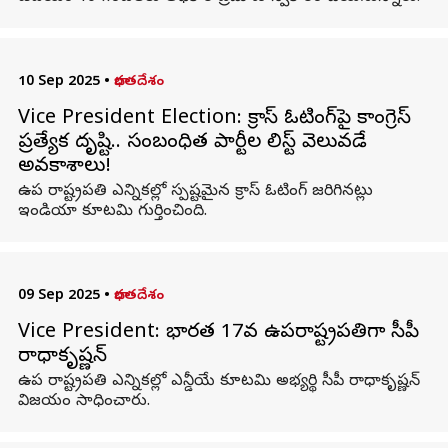
10 Sep 2025
•
భారతదేశం
Vice President Election: క్రాస్ ఓటింగ్‌పై కాంగ్రెస్
ప్రత్యేక దృష్టి.. సంబంధిత పార్టీల లిస్ట్ వెలువడే
అవకాశాలు!
ఉప రాష్ట్రపతి ఎన్నికల్లో స్పష్టమైన క్రాస్ ఓటింగ్ జరిగినట్లు
ఇండియా కూటమి గుర్తించింది.
09 Sep 2025
•
భారతదేశం
Vice President: భారత 17వ ఉపరాష్ట్రపతిగా సీపీ
రాధాకృష్ణన్‌
ఉప రాష్ట్రపతి ఎన్నికల్లో ఎన్డీయే కూటమి అభ్యర్థి సీపీ రాధాకృష్ణన్
విజయం సాధించారు.