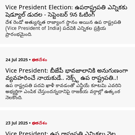
Vice President Election: ఉపరాష్ట్రపతి ఎన్నికకు
షెడ్యూల్‌ విడుదల - సెప్టెంబర్ 9న ఓటింగ్
దేశ రెండో అత్యున్నత రాజ్యాంగ స్థానం అయిన ఉప రాష్ట్రపతి
(Vice President of India) పదవికి ఎన్నికల ప్రక్రియ
ప్రారంభమైంది.
24 Jul 2025
•
భారతదేశం
Vice President: బీజేపీ భావజాలానికి అనుగుణంగా
వ్యవహరించే నాయకుడే.. నెక్స్ట్ ఉప రాష్ట్రపతి..!
ఉప రాష్ట్రపతి పదవి ఖాళీ కావడంతో ఎన్డీయే కూటమి ఎవరిని
అభ్యర్థిగా ఎంపిక చేస్తుందన్నదానిపై రాజకీయ వర్గాల్లో ఉత్కంఠ
నెలకొంది.
23 Jul 2025
•
భారతదేశం
Vice President: ఉప రాష్ట్రపతి ఎన్నికలు నెల