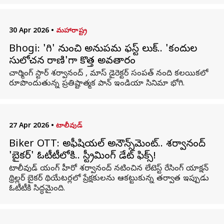
30 Apr 2026
•
మహారాష్ట్ర
Bhogi: 'భోగి' నుంచి అనుపమ ఫస్ట్ లుక్.. 'కందుల
సులోచన రాణి'గా కొత్త అవతారం
చార్మింగ్ స్టార్ శర్వానంద్ , మాస్ డైరెక్టర్ సంపత్ నంది కలయికలో
రూపొందుతున్న ప్రతిష్టాత్మక పాన్ ఇండియా సినిమా భోగి.
27 Apr 2026
•
టాలీవుడ్
Biker OTT: అఫీషియల్ అనౌన్స్‌మెంట్.. శర్వానంద్
'బైకర్' ఓటీటీలోకి.. స్ట్రీమింగ్ డేట్ ఫిక్స్!
టాలీవుడ్ యంగ్ హీరో శర్వానంద్ నటించిన లేటెస్ట్ రేసింగ్ యాక్షన్
థ్రిల్లర్ బైకర్ థియేటర్లలో ప్రేక్షకులను ఆకట్టుకున్న తర్వాత ఇప్పుడు
ఓటీటీకి సిద్ధమైంది.