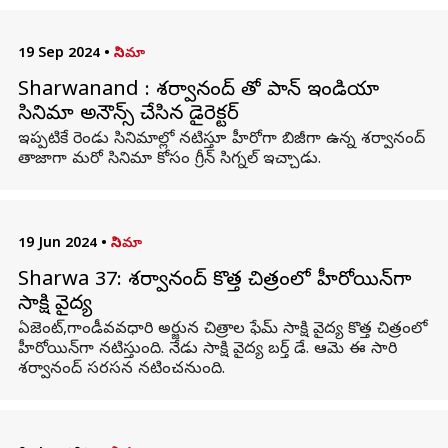
19 Sep 2024
•
సినిమా
Sharwanand : శర్వానంద్ తో పాన్ ఇండియా
సినిమా అనౌన్స్ చేసిన డైరెక్టర్
ఇప్పటికే రెండు సినిమాల్లో నటిస్తూ హీరోగా బిజీగా ఉన్న శర్వానంద్
తాజాగా మరో సినిమా కోసం గ్రీన్ సిగ్నల్ ఇచ్చాడు.
19 Jun 2024
•
సినిమా
Sharwa 37: శ‌ర్వానంద్ కొత్త చిత్రంలో హీరోయిన్‌గా
సాక్షి వైద్య
ఏజెంట్,గాండీవవధారి అర్జున చిత్రాల ఫేమ్ సాక్షి వైద్య కొత్త చిత్రంలో
హీరోయిన్‌గా న‌టిస్తుంది. నేడు సాక్షి వైద్య బ‌ర్త్ డే. ఆమె ఈ సారి
శ‌ర్వానంద్ సరసన నటించనుంది.