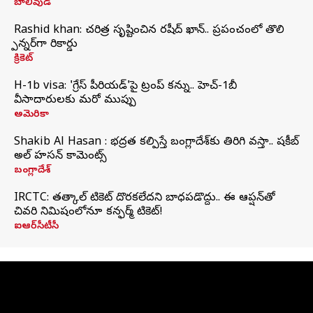
బాలీవుడ్
Rashid khan: చరిత్ర సృష్టించిన రషీద్ ఖాన్.. ప్రపంచంలో తొలి
స్పిన్నర్‌గా రికార్డు
క్రికెట్
H-1b visa: 'గ్రేస్‌ పీరియడ్‌'పై ట్రంప్‌ కన్ను.. హెచ్‌-1బీ
వీసాదారులకు మరో ముప్పు
అమెరికా
Shakib Al Hasan : భద్రత కల్పిస్తే బంగ్లాదేశ్‌కు తిరిగి వస్తా.. షకీబ్
అల్ హసన్ కామెంట్స్
బంగ్లాదేశ్
IRCTC: తత్కాల్ టికెట్ దొరకలేదని బాధపడొద్దు.. ఈ ఆప్షన్‌తో
చివరి నిమిషంలోనూ కన్ఫర్మ్ టికెట్!
ఐఆర్‌సీటీసీ