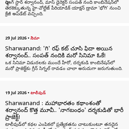
ఛార్మింగ్ స్టార్ శర్వానంద్, మాస్ డైరెక్టర్ సంపత్ నంది కాంబినేషన్‌లో
తెరకెక్కుతున్న హై-వోల్టేజ్ పీరియాడిక్ యాక్షన్ డ్రామా 'భోగి' నుంచి
క్రేజీ అప్‌డేట్ వచ్చింది.
29 Jul 2026
•
సినిమా
Sharwanand: 'భోగి' రఫ్ కట్ చూసి ఫిదా అయిన
శర్వానంద్.. సంపత్ నందికి మరో సినిమా ఓకే!
ఒక సినిమా విడుదలకు ముందే హీరో, దర్శకుడి కాంబినేషన్‌లో
మరో ప్రాజెక్ట్‌కు గ్రీన్ సిగ్నల్ రావడం చాలా అరుదుగా జరుగుతుంది.
19 Jul 2026
•
టాలీవుడ్
Sharwanand : మహాభారతం కథాంశంతో
శర్వానంద్ కొత్త మూవీ.. 'నాగబంధం' దర్శకుడితో భారీ
ప్రాజెక్ట్!
టాలీవుడ్‌లో కథల ఎంపికలో ప్రత్యేకతను చాటుకుంటూ తనదైన