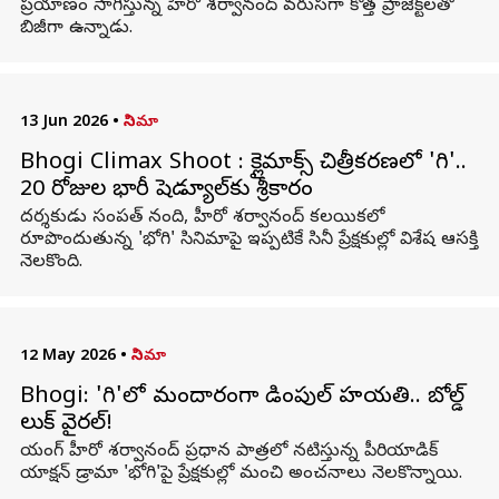
ప్రయాణం సాగిస్తున్న హీరో శర్వానంద్ వరుసగా కొత్త ప్రాజెక్ట్‌లతో
బిజీగా ఉన్నాడు.
13 Jun 2026
•
సినిమా
Bhogi Climax Shoot : క్లైమాక్స్ చిత్రీకరణలో 'భోగి'..
20 రోజుల భారీ షెడ్యూల్‌కు శ్రీకారం
దర్శకుడు సంపత్ నంది, హీరో శర్వానంద్ కలయికలో
రూపొందుతున్న 'భోగి' సినిమాపై ఇప్పటికే సినీ ప్రేక్షకుల్లో విశేష ఆసక్తి
నెలకొంది.
12 May 2026
•
సినిమా
Bhogi: 'భోగి'లో మందారంగా డింపుల్ హయతి.. బోల్డ్
లుక్ వైరల్!
యంగ్ హీరో శర్వానంద్ ప్రధాన పాత్రలో నటిస్తున్న పీరియాడిక్
యాక్షన్ డ్రామా 'భోగి'పై ప్రేక్షకుల్లో మంచి అంచనాలు నెలకొన్నాయి.