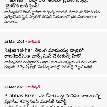
Prabhas : 'లెట్స్ రేస్' అంటూ ప్రభాస్ ఎంట్రీ..
'బైకర్'కి భారీ హైప్!
టాలీవుడ్‌లో రెబల్ స్టార్‌గా గుర్తింపు పొందిన ప్రభాస్ మరోసారి తన
ప్రత్యేకమైన స్టైల్, స్వాగ్‌తో సోషల్ మీడియాలో చర్చనీయాంశంగా
మారాడు.
25 Mar 2026
•
టాలీవుడ్
Rajashekhar: రేలంగి మామయ్య పాత్రలో
రాజశేఖర్‌?..ఆ ఛాన్స్ మిస్ చేసుకున్న హీరో
టాలీవుడ్‌లో మల్టీస్టారర్‌ చిత్రాల గురించి చెప్పుకుంటే ముందుగా
గుర్తుకు వచ్చే చిత్రాల్లో 'సీతమ్మ వాకిట్లో సిరిమల్లె చెట్టు' ఒకటి.
23 Mar 2026
•
టాలీవుడ్
Prabhas Biker: మరోసారి పెద్ద మనసు చాటుకున్న
ప్రభాస్.. శర్వానంద్ మూవీకి సపోర్ట్