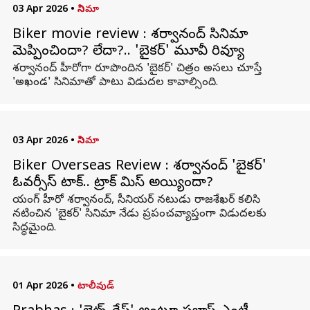
03 Apr 2026
•
సినిమా
Biker movie review : శర్వానంద్ సినిమా
మెప్పించిందా? లేదా?.. 'బైకర్' మూవీ రివ్యూ
శర్వానంద్ హీరోగా రూపొందిన 'బైకర్' చిత్రం అసలు చూస్తే
'అఖండ' సినిమాతో పాటు విడుదల కావాల్సింది.
03 Apr 2026
•
సినిమా
Biker Overseas Review : శర్వానంద్ 'బైకర్'
ఓవర్సీస్ టాక్.. ట్రాక్ మిస్ అయ్యిందా?
యంగ్ హీరో శర్వానంద్, సీనియర్ నటుడు రాజశేఖర్ కలిసి
నటించిన 'బైకర్' సినిమా నేడు ప్రపంచవ్యాప్తంగా విడుదలకు
సిద్ధమైంది.
01 Apr 2026
•
టాలీవుడ్