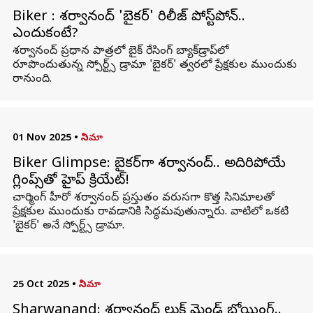
Biker : శర్వానంద్ 'బైకర్' రిలీజ్ పోస్ట్‌పోన్..
ఎందుకంటే?
శర్వానంద్ ప్రధాన పాత్రలో బైక్ రేసింగ్ బ్యాక్‌డ్రాప్‌లో
రూపొందుతున్న స్పోర్ట్స్ డ్రామా 'బైకర్' త్వరలో ప్రేక్షకుల ముందుకు
రానుంది.
01 Nov 2025
•
సినిమా
Biker Glimpse: బైకర్‌గా శర్వానంద్‌.. అదిరిపోయే
గ్లింప్స్‌తో హైప్ క్రియేట్‌!
చార్మింగ్ హీరో శర్వానంద్ ప్రస్తుతం వరుసగా కొత్త సినిమాలతో
ప్రేక్షకుల ముందుకు రావడానికి సిద్ధమవుతున్నారు. వాటిలో ఒకటి
'బైకర్' అనే స్పోర్ట్స్ డ్రామా.
25 Oct 2025
•
సినిమా
Sharwanand: శర్వానంద్ లుక్ మైండ్ బ్లోయింగ్..