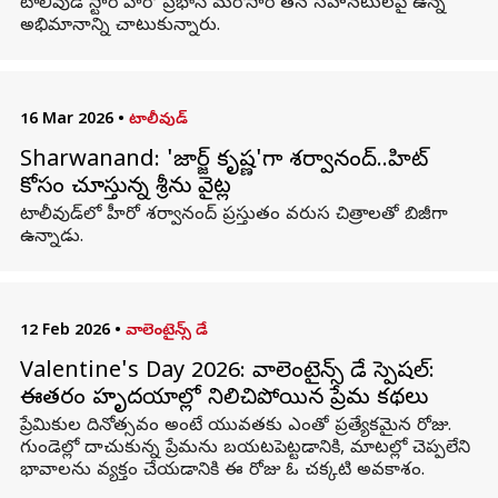
టాలీవుడ్ స్టార్ హీరో ప్రభాస్ మరోసారి తన సహనటులపై ఉన్న
అభిమానాన్ని చాటుకున్నారు.
16 Mar 2026
•
టాలీవుడ్
Sharwanand: 'జార్జ్ కృష్ణ'గా శర్వానంద్..హిట్
కోసం చూస్తున్న శ్రీను వైట్ల
టాలీవుడ్‌లో హీరో శర్వానంద్ ప్రస్తుతం వరుస చిత్రాలతో బిజీగా
ఉన్నాడు.
12 Feb 2026
•
వాలెంటైన్స్ డే
Valentine's Day 2026: వాలెంటైన్స్ డే స్పెషల్:
ఈతరం హృదయాల్లో నిలిచిపోయిన ప్రేమ కథలు
ప్రేమికుల దినోత్సవం అంటే యువతకు ఎంతో ప్రత్యేకమైన రోజు.
గుండెల్లో దాచుకున్న ప్రేమను బయటపెట్టడానికి, మాటల్లో చెప్పలేని
భావాలను వ్యక్తం చేయడానికి ఈ రోజు ఓ చక్కటి అవకాశం.