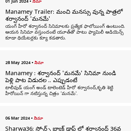
01 Jun 2024
•
సినిమా
Manamey Trailer: మంచి మనస్సు వున్న పాత్రలో
శర్వానంద్ 'మనమే'
యంగ్ హీరో శర్వానంద్ సినిమాలకు ప్రత్యేక ఫాలోయింగ్ ఉంటుంది.
ఆయన సినిమా వస్తుందంటే యూత్‌తో పాటు ఫ్యామిలీ ఆడియెన్స్
కూడా థియేటర్లకు క్యూ కడతారు.
28 May 2024
•
సినిమా
Manamey : శర్వానంద్ 'మనమే' సినిమా నుండి
పెళ్లి పాట విడుదల .. ఎప్పుడంటే
టాలీవుడ్ యంగ్ అండ్ టాలెంటెడ్ హీరో శర్వానంద్,కృతి శెట్టి
హీరోయిన్ గా నటిస్తున్న చిత్రం 'మనమే'.
06 Mar 2024
•
సినిమా
Sharwa36: స్పోర్ట్స్ బ్యాక్ డ్రాప్ లో శర్వానంద్ 36వ