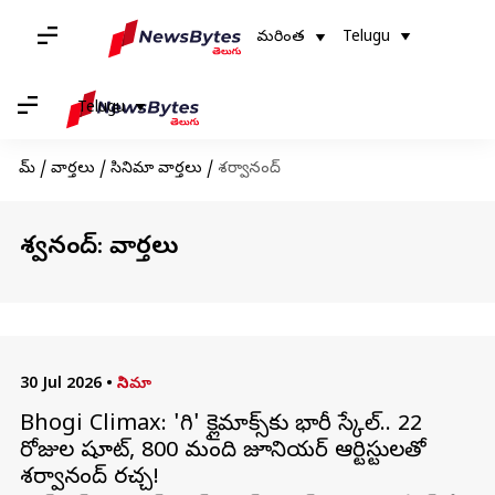
మరింత
Telugu
Telugu
హోమ్
/
వార్తలు
/
సినిమా వార్తలు
/
శర్వానంద్
శర్వానంద్: వార్తలు
30 Jul 2026
•
సినిమా
Bhogi Climax: 'భోగి' క్లైమాక్స్‌కు భారీ స్కేల్.. 22
రోజుల షూట్, 800 మంది జూనియర్ ఆర్టిస్టులతో
శర్వానంద్ రచ్చ!