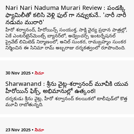
Nari Nari Naduma Murari Review : పండక్కి
ఫ్యామిలీతో కలిసి వెళ్లి ఫుల్ గా నవ్వుకునే.. 'నారీ నారీ
నడుమ మురారి'
హీరో శర్వానంద్, హీరోయిన్స్ సంయుక్త, సాక్షి వైద్య ప్రధాన పాత్రల్లో,
ఏకే ఎంటర్‌టైన్‌మెంట్స్ బ్యానర్‌లో, అడ్వెంచర్స్ ఇంటర్నేషనల్
ప్రైవేట్ లిమిటెడ్ నిర్మాణంలో, అనిల్ సుంకర, రామబ్రహ్మం సుంకర
నిర్మించిన ఈ సినిమా రామ్ అబ్బరాజు దర్శకత్వంలో రూపొందింది.
30 Nov 2025
•
సినిమా
Sharwanand : శ్రీను వైట్ల-శర్వానంద్ మూవీకి యువ
హీరోయిన్ ఫిక్స్, అభిమానుల్లో ఉత్కంఠ!
దర్శకుడు శ్రీను వైట్ల, హీరో శర్వానంద్ కలయికలో టాలీవుడ్‌లో కొత్త
మూవీ రాబోతున్నది.
23 Nov 2025
•
సినిమా