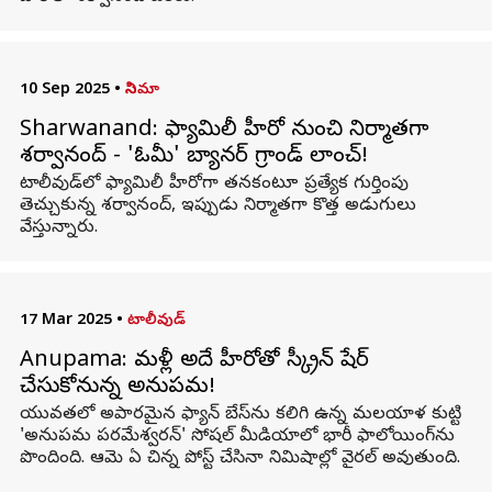
10 Sep 2025
•
సినిమా
Sharwanand: ఫ్యామిలీ హీరో నుంచి నిర్మాతగా
శర్వానంద్ - 'ఓమీ' బ్యానర్ గ్రాండ్ లాంచ్!
టాలీవుడ్‌లో ఫ్యామిలీ హీరోగా తనకంటూ ప్రత్యేక గుర్తింపు
తెచ్చుకున్న శర్వానంద్, ఇప్పుడు నిర్మాతగా కొత్త అడుగులు
వేస్తున్నారు.
17 Mar 2025
•
టాలీవుడ్
Anupama: మళ్లీ అదే హీరోతో స్క్రీన్ షేర్
చేసుకోనున్న అనుపమ!
యువతలో అపారమైన ఫ్యాన్ బేస్‌ను కలిగి ఉన్న మలయాళ కుట్టి
'అనుపమ పరమేశ్వరన్' సోషల్ మీడియాలో భారీ ఫాలోయింగ్‌ను
పొందింది. ఆమె ఏ చిన్న పోస్ట్ చేసినా నిమిషాల్లో వైరల్ అవుతుంది.