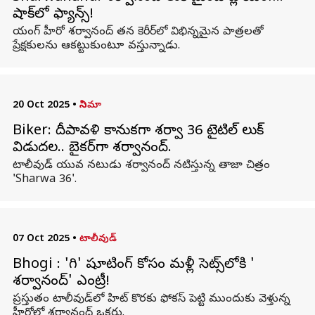
షాక్‌లో ఫ్యాన్స్!
యంగ్ హీరో శర్వానంద్ తన కెరీర్‌లో విభిన్నమైన పాత్రలతో
ప్రేక్షకులను ఆకట్టుకుంటూ వస్తున్నాడు.
20 Oct 2025
•
సినిమా
Biker: దీపావ‌ళి కానుకగా శర్వా 36 టైటిల్ లుక్
విడుద‌ల.. బైక‌ర్‌గా శర్వానంద్‌.
టాలీవుడ్‌ యువ నటుడు శర్వానంద్ నటిస్తున్న తాజా చిత్రం
'Sharwa 36'.
07 Oct 2025
•
టాలీవుడ్
Bhogi : 'భోగి' షూటింగ్ కోసం మళ్లీ సెట్స్‌లోకి '
శర్వానంద్' ఎంట్రీ!
ప్రస్తుతం టాలీవుడ్‌లో హిట్ కొరకు ఫోకస్ పెట్టి ముందుకు వెళ్తున్న
హీరోలో శర్వానంద్ ఒకరు.