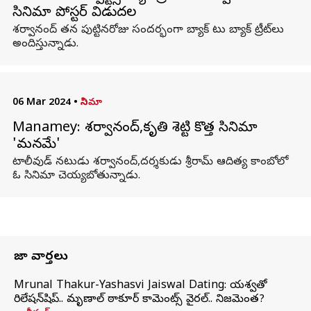
సినిమా పోస్టర్ విడుదల
శర్వానంద్ తన పుట్టినరోజు సందర్భంగా బ్యాక్ టు బ్యాక్ ట్రీట్‌లు
అందిస్తున్నాడు.
06 Mar 2024
•
సినిమా
Manamey: శర్వానంద్,కృతి శెట్టి కొత్త సినిమా
'మనమే'
టాలీవుడ్ నటుడు శర్వానంద్,దర్శకుడు శ్రీరామ్ ఆదిత్య కాంబోలో
ఓ సినిమా చెయ్యబోతున్నాడు.
తాజా వార్తలు
Mrunal Thakur-Yashasvi Jaiswal Dating: యశస్వితో
రిలేషన్‌షిప్.. మృణాల్ ఠాకూర్ కామెంట్స్ వైరల్.. నిజమెంత?