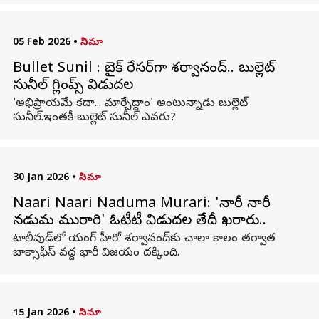
05 Feb 2026
•
సినిమా
Bullet Sunil : బైక్‌ రేసర్‌గా శర్వానంద్‌.. బుల్లెట్‌
సునీల్‌ గ్లింప్స్‌ విడుదల
'అభిప్రాయమే కదా... మార్చేద్దాం' అంటున్నాడు బుల్లెట్‌
సునీల్‌.ఇంతకీ బుల్లెట్‌ సునీల్‌ ఎవరు?
30 Jan 2026
•
సినిమా
Naari Naari Naduma Murari: 'నారీ నారీ
నడుమ మురారి' ఓటీటీ విడుదల తేదీ ఖరారు..
టాలీవుడ్‌లో యంగ్ హీరో శర్వానంద్‌కు చాలా కాలం తర్వాత
బాక్సాఫీస్ వద్ద భారీ విజయం దక్కింది.
15 Jan 2026
•
సినిమా