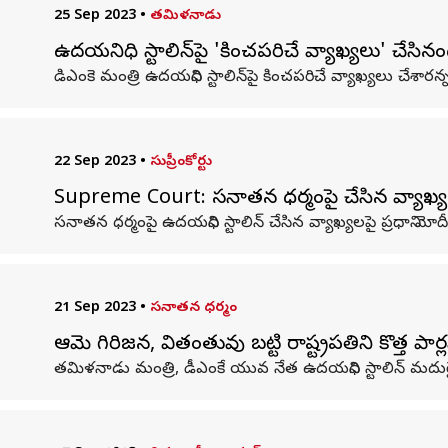
25 Sep 2023
•
తమిళనాడు
ఉదయనిధి స్టాలిన్‌పై 'కించపరిచే వ్యాఖ్యలు' చేసిన
డిఎంకె మంత్రి ఉదయనిధి స్టాలిన్‌పై కించపరిచే వ్యాఖ్యలు చే
22 Sep 2023
•
సుప్రీంకోర్టు
Supreme Court: సనాతన ధర్మంపై చేసిన వ్యాఖ్యలకు 
సనాతన ధర్మంపై ఉదయనిధి స్టాలిన్ చేసిన వ్యాఖ్యలపై ప్రధాని
21 Sep 2023
•
సనాతన ధర్మం
ఆమె గిరిజన, వితంతువు కాబట్టి రాష్ట్రపతిని కొత్త 
తమిళనాడు మంత్రి, డీఎంకే యువ నేత ఉదయనిధి స్టాలిన్ మదుర