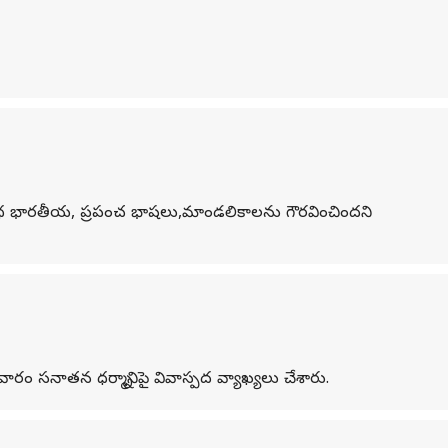
 వివిధ భారతీయ, ప్రపంచ భాషలు,మాండలికాలను గౌరవించిందని
ం సనాతన ధర్మాన్ని పై వివాస్పద వ్యాఖ్యలు చేశారు.