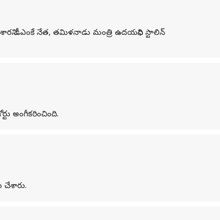
 చేశారని డీఎంకే నేత, తమిళనాడు మంత్రి ఉదయనిధి స్టాలిన్‌
్టు అంగీకరించింది.
ు చేశారు.