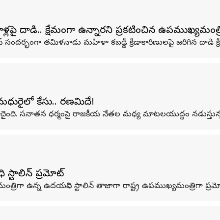
పై దాడి.. క్షేమంగా ఉన్నారని ప్రకటించిన ఉపముఖ్యమంత్ర
్ సందర్భంగా తమిళనాడు మహిళా కబడ్డీ క్రీడాకారిణులపై జరిగిన దాడి క్
ధురైలో కేసు.. కారణమిదే!
ు నమోదైంది. సనాతన ధర్మంపై రాజకీయ నేతల మధ్య మాటలయుద్ధం నడుస్తున్న
టాలిన్‌ ప్రమోట్
ంత్రిగా ఉన్న ఉదయనిధి స్టాలిన్ తాజాగా రాష్ట్ర ఉపముఖ్యమంత్రిగా ప్ర