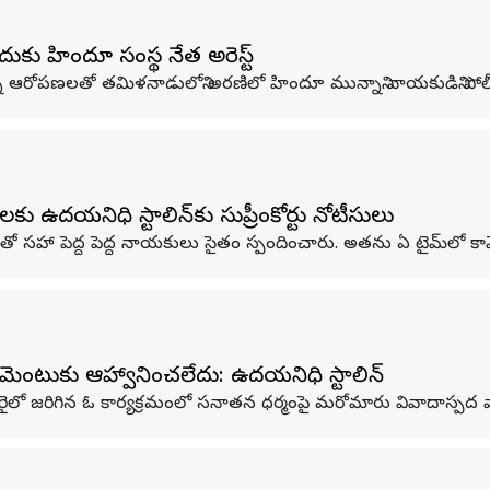
ందుకు హిందూ సంస్థ నేత అరెస్ట్
శారన్న ఆరోపణలతో తమిళనాడులోని అరణిలో హిందూ మున్నాని నాయకుడిని పోలీ
ఉదయనిధి స్టాలిన్‌కు సుప్రీంకోర్టు నోటీసులు
 మోదీతో సహా పెద్ద పెద్ద నాయకులు సైతం స్పందించారు. అతను ఏ టైమ్‌ల
పార్లమెంటుకు ఆహ్వానించలేదు: ఉదయనిధి స్టాలిన్
ైలో జరిగిన ఓ కార్యక్రమంలో సనాతన ధర్మంపై మరోమారు వివాదాస్పద వ్