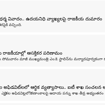
 ధర్మ వివాదం.. ఉదయనిధి వ్యాఖ్యలపై రాజకీయ దుమారం
ైకి వచ్చింది.
ాడు రాజకీయాల్లో ఆసక్తికర పరిణామం
‌ సోమవారం మాజీ ముఖ్యమంత్రి ఎం.కె. స్టాలిన్‌ను మర్యాదపూర్వకంగా క
ల అఫిడవిట్‌లలో ఆర్థిక వ్యత్యాసాలు.. ఐటీ శాఖ సంచలన
్నికల అఫిడవిట్లలోని గణాంకాలపై ఆదాయ పన్ను శాఖ తీవ్ర అభ్యంతరం వ్య