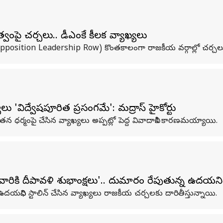
ై చర్చలు.. డీఎంకే కీలక వ్యాఖ్యలు
position Leadership Row) కొంతకాలంగా రాజకీయ వర్గాల్లో చర్చల
 'విద్వేషపూరిత ప్రసంగమే': మద్రాస్ హైకోర్టు
ర్మంపై చేసిన వ్యాఖ్యలు అప్పట్లో పెద్ద వివాదానికి కారణమయ్యాయి.
ి దీపావళి శుభాకాంక్షలు'.. దుమారం రేపుతున్న ఉదయనిధి 
ధి స్టాలిన్ చేసిన వ్యాఖ్యలు రాజకీయ చర్చలకు దారితీస్తున్నాయి.