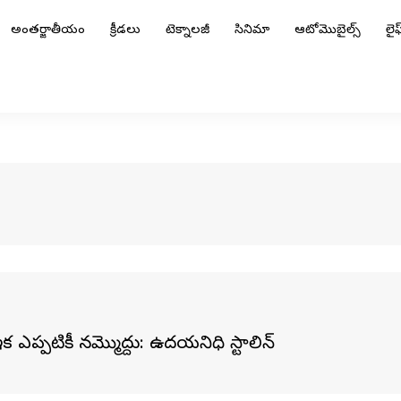
అంతర్జాతీయం
క్రీడలు
టెక్నాలజీ
సినిమా
ఆటోమొబైల్స్
లైఫ్
క ఎప్పటికీ నమ్మొద్దు: ఉదయనిధి స్టాలిన్