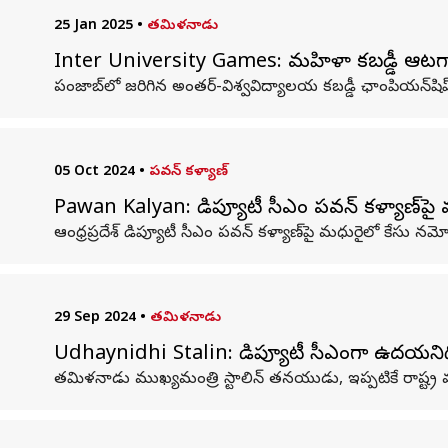
25 Jan 2025
•
తమిళనాడు
Inter University Games: మహిళా కబడ్డీ ఆటగాళ్ల
పంజాబ్‌లో జరిగిన అంతర్-విశ్వవిద్యాలయ కబడ్డీ ఛాంపియన్‌షిప
05 Oct 2024
•
పవన్ కళ్యాణ్
Pawan Kalyan: డిప్యూటీ సీఎం పవన్‌ కళ్యాణ్‌పై మ
ఆంధ్రప్రదేశ్ డిప్యూటీ సీఎం పవన్‌ కళ్యాణ్‌పై మధురైలో కేస
29 Sep 2024
•
తమిళనాడు
Udhaynidhi Stalin: డిప్యూటీ సీఎంగా ఉదయనిధి స్
తమిళనాడు ముఖ్యమంత్రి స్టాలిన్ తనయుడు, ఇప్పటికే రాష్ట్ర మ