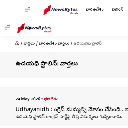
భారతదేశం
బిజినెస్
Telugu
హోమ్
/
వార్తలు
/
భారతదేశం వార్తలు
/
ఉదయనిధి స్టాలిన్
ఉదయనిధి స్టాలిన్: వార్తలు
24 May 2026
•
భారతదేశం
Udhayanidhi: కాంగ్రెస్ మమ్మల్ని మోసం చేసింది.. ఇ
ఉదయనిధి స్టాలిన్ కాంగ్రెస్ పార్టీపై తీవ్ర విమర్శలు గుప్పించారు.