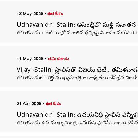
13 May 2026
•
భారతదేశం
Udhayanidhi Stalin: అసెంబ్లీలో మళ్లీ సనాతన
తమిళనాడు రాజకీయాల్లో సనాతన ధర్మంపై వివాదం మరోసారి తెరప
11 May 2026
•
తమిళనాడు
Vijay -Stalin: స్టాలిన్‌తో విజయ్ భేటీ.. తమిళన
తమిళనాడులో కొత్త ముఖ్యమంత్రిగా బాధ్యతలు చేపట్టిన విజయ్
21 Apr 2026
•
భారతదేశం
Udhayanidhi Stalin: ఉదయనిధి స్టాలిన్ ఎన్నిక
తమిళనాడు ఉప ముఖ్యమంత్రి ఉదయనిధి స్టాలిన్ దాఖలు చేసిన ఎన