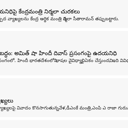
పై కేంద్రమంత్రి నిర్మలా చురకలు
వ్యాఖ్యలను కేంద్ర ఆర్థిక మంత్రి నిర్మలా సీతారామన్ తప్పుబట్టారు.
ంబద్ధం: అమిత్ షా హిందీ దివాస్ ప్రసంగంపై ఉదయనిధి
గంలో.. హిందీ భారతదేశంలోని భాషల వైవిధ్యాన్ని ఏకం చేస్తుందని, ఇది
ాఖ్యలు
ాఖ్యలపై వివాదం కొనసాగుతున్నవేళ,డీఎంకే మంత్రి,ఎంపి ఎ రాజా గురువార