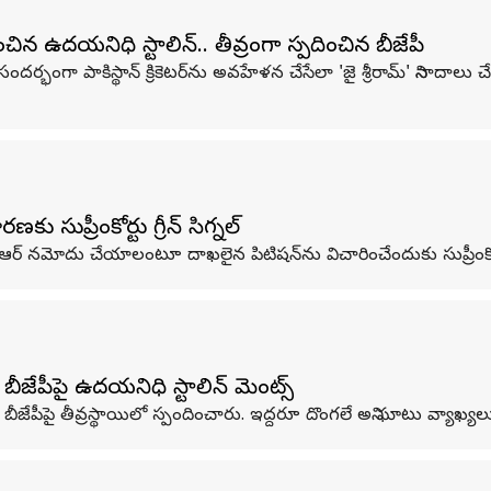
ించిన ఉదయనిధి స్టాలిన్.. తీవ్రంగా స్పదించిన బీజేపీ
ందర్భంగా పాకిస్థాన్‌ క్రికెటర్‌ను అవహేళన చేసేలా 'జై శ్రీరామ్‌' నినాదాలు
సుప్రీంకోర్టు గ్రీన్ సిగ్నల్
ఐఆర్‌ నమోదు చేయాలంటూ దాఖలైన పిటిషన్‌ను విచారించేందుకు సుప్రీంకోర
ీజేపీపై ఉదయనిధి స్టాలిన్ కామెంట్స్
బీజేపీపై తీవ్రస్థాయిలో స్పందించారు. ఇద్దరూ దొంగలే అని ఘాటు వ్యాఖ్యల