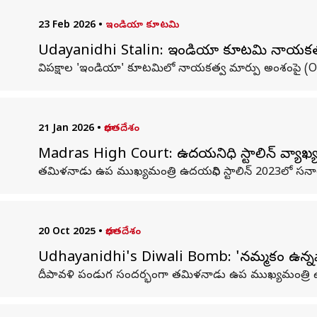
23 Feb 2026
•
ఇండియా కూటమి
Udayanidhi Stalin: ఇండియా కూటమి నాయకత్వంప
విపక్షాల 'ఇండియా' కూటమిలో నాయకత్వ మార్పు అంశంపై (Op
21 Jan 2026
•
భారతదేశం
Madras High Court: ఉదయనిధి స్టాలిన్ వ్యాఖ్యలు
తమిళనాడు ఉప ముఖ్యమంత్రి ఉదయనిధి స్టాలిన్ 2023లో సనాతన ధ
20 Oct 2025
•
భారతదేశం
Udhayanidhi's Diwali Bomb: 'నమ్మకం ఉన్నవారిక
దీపావళి పండుగ సందర్భంగా తమిళనాడు ఉప ముఖ్యమంత్రి ఉదయని