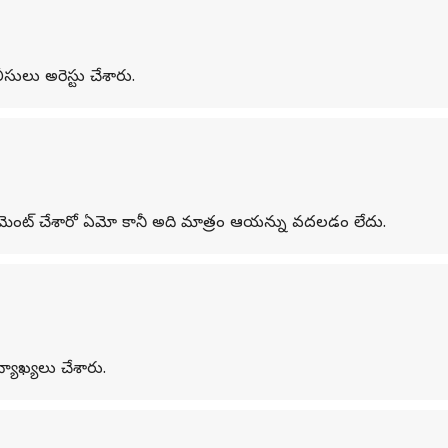
సులు అరెస్టు చేశారు.
ో కామెంట్ చేశారో ఏమో కానీ అది మాత్రం ఆయన్ను వదలడం లేదు.
యాఖ్యలు చేశారు.