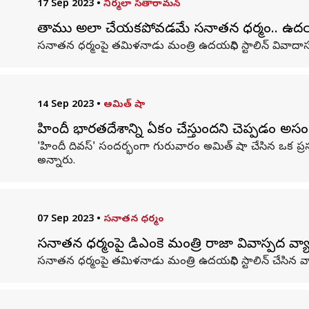
17 Sep 2023
•
నిర్మలా సీతారామన్
తాము అలా చేయకపోవడమే సనాతన ధర్మం.. ఉదయనిధి
సనాతన ధర్మంపై తమిళనాడు మంత్రి ఉదయనిధి స్టాలిన్ వివాదాస్పద 
14 Sep 2023
•
అమిత్ షా
హిందీ భారతదేశాన్ని ఏకం చేస్తుందని చెప్పడం అస
'హిందీ దివస్' సందర్భంగా గురువారం అమిత్ షా చేసిన ఒక ప్రసం
అన్నారు.
07 Sep 2023
•
సనాతన ధర్మం
సనాతన ధర్మంపై డిఎంకె మంత్రి రాజా వివాస్పద వ్య
సనాతన ధర్మంపై తమిళనాడు మంత్రి ఉదయనిధి స్టాలిన్ చేసిన వ్య