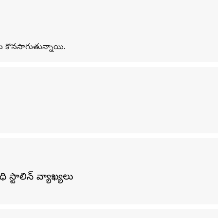
ు కొనసాగుతున్నాయి.
స్టాలిన్ వ్యాఖ్యలు