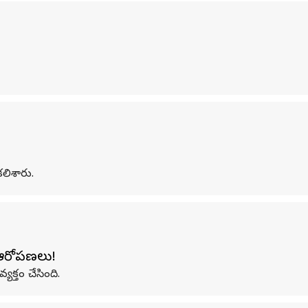
లిశారు.
 ఆరోపణలు!
క్తం చేసింది.