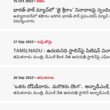
16 Oct 2023
•
బీజేపీ
భారత్-పాక్ మ్యాచ్‌లో 'జై శ్రీరాం' నినాదాలపై స్పంద
అహ్మదాబాద్‌లో శనివారం జరిగిన భారత్‌-పాక్‌ ప్రపంచకప్‌ మ్యాచ్‌ స
విమర్శించారు.
27 Sep 2023
•
సుప్రీంకోర్టు
TAMILNADU : ఉదయనిధి స్టాలిన్‌పై పిటిషన్‌ విచారణకు 
తమిళనాడు మంత్రి, డీఎంకే కీలక నేత ఉదయనిధి స్టాలిన్‌పై ఎఫ్‌
26 Sep 2023
•
తమిళనాడు
'ఒకరు దోపిడీదారు.. మరొకరు దొంగ'.. అన్నాడీఎంకే, బ
తమిళనాడు మంత్రి, డీఎంకే నేత ఉదయనిధి స్టాలిన్ అన్నాడీఎంకే, 