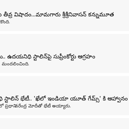
వ్ర విషాదం...మామగారు శ్రీశ్రీనివాసన్ కన్నుమూత
ొంది.
ఉదయనిధి స్టాలిన్‌పై సుప్రీంకోర్టు ఆగ్రహం
్టు మందలించింది.
్టాలిన్ భేటీ.. 'ఖేలో ఇండియా యూత్ గేమ్స్' కి ఆహ్వానం
ో ప్రధాని నరేంద్ర మోదీతో భేటీ అయ్యారు.