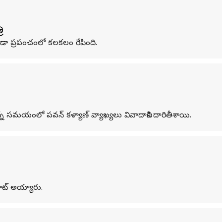
ి
రీడా ప్రపంచంలో కలకలం రేపింది.
 సమయంలో పవన్‌ కళ్యాణ్‌ వ్యాఖ్యలు వివాదానికి దారితీశాయి.
మోట్ అయ్యారు.