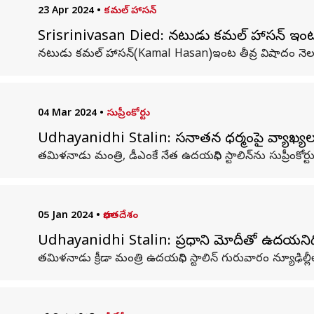
23 Apr 2024
•
కమల్ హాసన్
Srisrinivasan Died: నటుడు కమల్ హాసన్ ఇంట తీ
నటుడు కమల్ హాసన్(Kamal Hasan)ఇంట తీవ్ర విషాదం నెలక
04 Mar 2024
•
సుప్రీంకోర్టు
Udhayanidhi Stalin: సనాతన ధర్మంపై వ్యాఖ్యలు.. 
తమిళనాడు మంత్రి, డీఎంకే నేత ఉదయనిధి స్టాలిన్‌ను సుప్రీంకోర
05 Jan 2024
•
భారతదేశం
Udhayanidhi Stalin: ప్రధాని మోదీతో ఉదయనిధి స
తమిళనాడు క్రీడా మంత్రి ఉదయనిధి స్టాలిన్ గురువారం న్యూఢిల్లీల