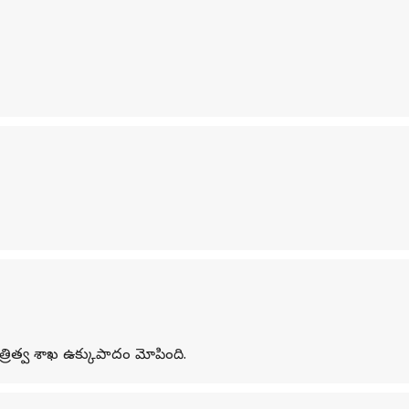
రిత్వ శాఖ ఉక్కుపాదం మోపింది.