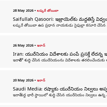
28 May 2026
•
లష్కరే తోయిబా
Saifullah Qasoori: ఇజ్రాయెల్‌కు మద్దతిస్తే విధ్వ
లష్కరే తోయిబా ఉప ప్రధాన నాయకుడు సైఫుల్లా కసూరి చేసిన వ
26 May 2026
•
ఇరాన్
Iran: యురేనియం విదేశాలకు పంపే ప్రసక్తే లేదన్న ఇర
ఇరాన్‌లో శుద్ధి చేసిన యురేనియంను విదేశాలకు తరలించేందుకు ఆ ద
20 May 2026
•
ఇరాన్
Saudi Media: రష్యాకు యురేనియం నిల్వలు అప్పగి
ఇరాన్ వద్ద భారీ స్థాయిలో శుద్ధి చేసిన యురేనియం నిల్వలు ఉన్