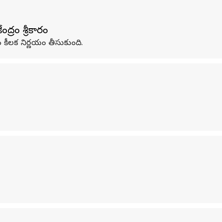
ద్రం శ్రీకారం
ం కీలక నిర్ణయం తీసుకుంది.