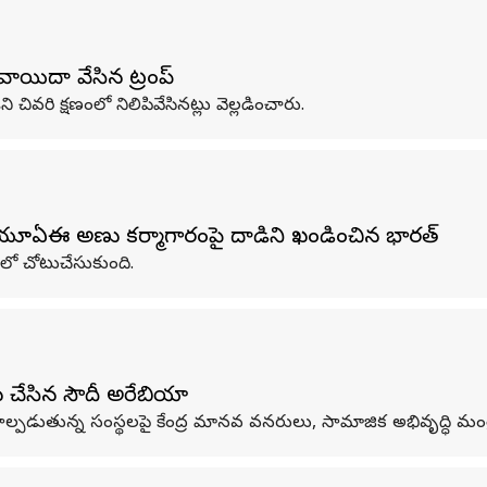
ి వాయిదా వేసిన ట్రంప్
ిని చివరి క్షణంలో నిలిపివేసినట్లు వెల్లడించారు.
యూఏఈ అణు కర్మాగారంపై దాడిని ఖండించిన భారత్
లో చోటుచేసుకుంది.
ు చేసిన సౌదీ అరేబియా
ల్పడుతున్న సంస్థలపై కేంద్ర మానవ వనరులు, సామాజిక అభివృద్ధి మంత్