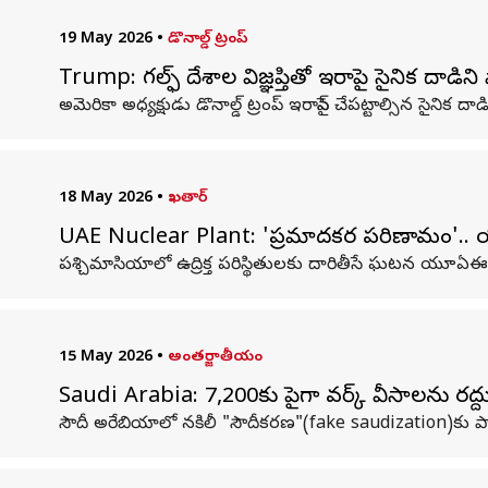
19 May 2026
•
డొనాల్డ్ ట్రంప్
Trump: గల్ఫ్ దేశాల విజ్ఞప్తితో ఇరాన్‌పై సైనిక దాడిన
అమెరికా అధ్యక్షుడు డొనాల్డ్ ట్రంప్ ఇరాన్‌పై చేపట్టాల్సిన సైనిక దాడ
18 May 2026
•
ఖతార్
UAE Nuclear Plant: 'ప్రమాదకర పరిణామం'.. 
పశ్చిమాసియాలో ఉద్రిక్త పరిస్థితులకు దారితీసే ఘటన యూఏఈ
15 May 2026
•
అంతర్జాతీయం
Saudi Arabia: 7,200కు పైగా వర్క్ వీసాలను రద్ద
సౌదీ అరేబియాలో నకిలీ "సౌదీకరణ"(fake saudization)కు పా