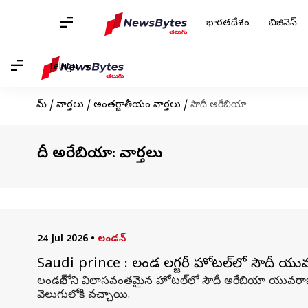
భారతదేశం
బిజినెస్
Telugu
హోమ్
/
వార్తలు
/
అంతర్జాతీయం వార్తలు
/
సౌదీ అరేబియా
సౌదీ అరేబియా: వార్తలు
24 Jul 2026
•
లండన్
Saudi prince : లండన్ లగ్జరీ హోటల్‌లో సౌదీ యు
లండన్‌లోని విలాసవంతమైన హోటల్‌లో సౌదీ అరేబియా యువరాజు 
వెలుగులోకి వచ్చాయి.