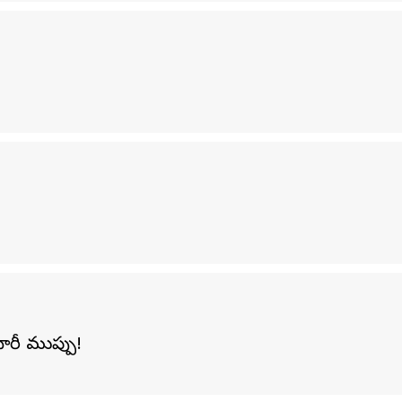
ారీ ముప్పు!