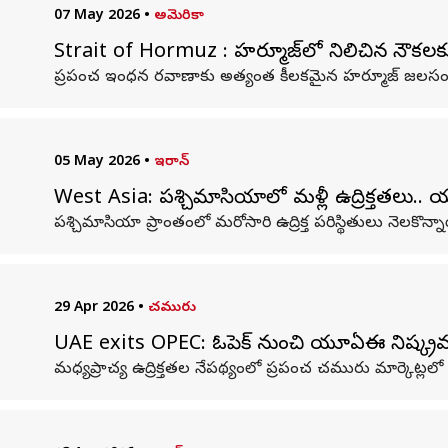
07 May 2026
•
అమెరికా
Strait of Hormuz : హర్మూజ్‌లో నిలిచిన నౌక
ప్రపంచ ఇంధన రవాణాకు అత్యంత కీలకమైన హర్మూజ్‌ జలసంధిని త
05 May 2026
•
ఇరాన్
West Asia: పశ్చిమాసియాలో మళ్లీ ఉద్రిక్తతలు..
పశ్చిమాసియా ప్రాంతంలో మరోసారి ఉద్రిక్త పరిస్థితులు నెలకొన్న
29 Apr 2026
•
చమురు
UAE exits OPEC: ఓపెక్‌ నుంచి యూఏఈ నిష్క్ర
మధ్యప్రాచ్య ఉద్రిక్తతల నేపథ్యంలో ప్రపంచ చమురు మార్కెట్ల