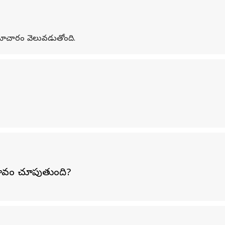
సమాచారం వెలువడుతోంది.
భావం చూపుతుంది?