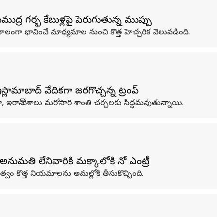
ద్ర గర్భ కేబుళ్లపై పెరుగుతున్న ముప్పు
కూలంగా భావించే మాధ్యమాల నుంచి కొత్త హెచ్చరిక వెలువడింది.
లామాబాద్‌ వేదికగా జరగొచ్చన్న ట్రంప్
కా, ఇరాన్ దేశాలు మరోసారి శాంతి చర్చలకు సిద్ధమవుతున్నాయి.
ుమతి లేనివారికి మక్కాలోకి నో ఎంట్రీ
్వం కొత్త నియమాలను అమల్లోకి తీసుకొచ్చింది.