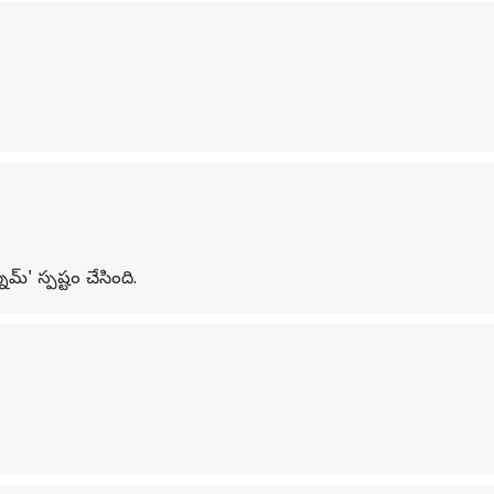
్' స్పష్టం చేసింది.