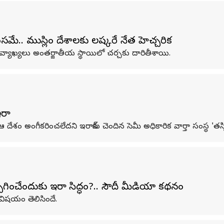
ంసమే.. ముస్లిం దేశాలకు లష్కరే నేత హెచ్చరిక
్యాఖ్యలు అంతర్జాతీయ స్థాయిలో చర్చకు దారితీశాయి.
ాన్
ేశం అంగీకరించలేదని ఇరాన్‌కు చెందిన సెమీ అధికారిక వార్తా సంస్థ 'తస్నిమ
ంచేందుకు ఇరాన్ సిద్ధం?.. సౌదీ మీడియా కథనం
న విషయం తెలిసిందే.