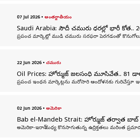
07 Jul 2026
•
అంతర్జాతీయం
Saudi Arabia: సౌదీ చమురు ధరల్లో భారీ కోత.. 26 ఏ
ప్రపంచ మార్కెట్లో ముడి చమురు సరఫరా పెరగడంతో కొనుగోలుద
22 Jun 2026
•
చమురు
Oil Prices: హోర్ముజ్ జలసంధి మూసివేత.. 81 డా
ప్రపంచ ఇంధన మార్కెట్లను మరోసారి ఆందోళనకు గురిచేస్తూ ఇరాన్ 
02 Jun 2026
•
అమెరికా
Bab el-Mandeb Strait: హోర్ముజ్ తర్వాత బాబ్ ఎల్
అమెరికా-ఇరాన్ మధ్య కొనసాగుతున్న ఉద్రిక్తతలు మరింత ప్రమ