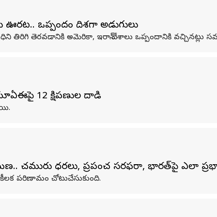
లకు ఊరట.. ఒప్పందం దిశగా అడుగులు
ిరిగి తెరవడానికి అమెరికా, ఇరాన్ దేశాలు ఒప్పందానికి వచ్చినట్లు 
 యూఏఈపై 12 క్షిపణుల దాడి
ాయి.
మణ.. చమురు ధరలు, ప్రపంచ సరఫరా, భారత్‌పై ఎలా ప్ర
లో కీలక పరిణామం చోటుచేసుకుంది.