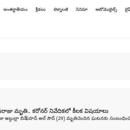
అంతర్జాతీయం
క్రీడలు
టెక్నాలజీ
సినిమా
ఆటోమొబైల్స్
లైఫ్
వరాజు మృతి.. కరోనర్ నివేదికలో కీలక విషయాలు
అబ్దుల్లా బిన్ ఫహద్ అల్ సౌద్ (29) మృతిచెందిన ఘటనకు సంబంధించి 