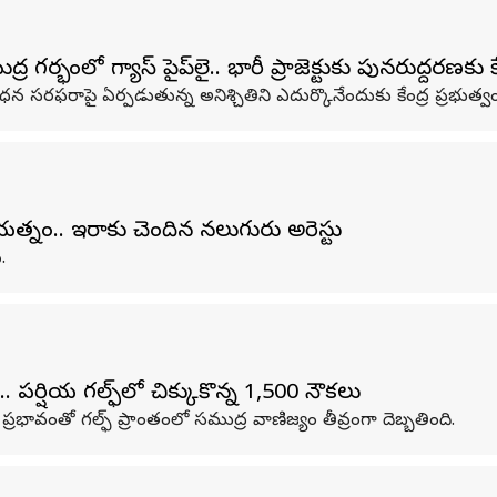
భంలో గ్యాస్ పైప్‌లైన్.. భారీ ప్రాజెక్టుకు పునరుద్దరణకు కేం
ంధన సరఫరాపై ఏర్పడుతున్న అనిశ్చితిని ఎదుర్కొనేందుకు కేంద్ర ప్రభుత్వ
్నం.. ఇరాన్‌కు చెందిన నలుగురు అరెస్టు
.
పర్షియన్‌ గల్ఫ్‌లో చిక్కుకొన్న 1,500 నౌకలు
 ప్రభావంతో గల్ఫ్ ప్రాంతంలో సముద్ర వాణిజ్యం తీవ్రంగా దెబ్బతింది.