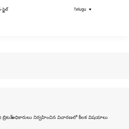
-స్టైల్
Telugu
బ్రిటన్ అధికారులు నిర్వహించిన విచారణలో కీలక విషయాలు