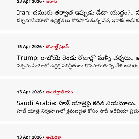
23 Apr 2026
•
ఇరాన్
Iran: చమురు తర్వాత ఇప్పుడు డేటా యుద్ధం?.. సము
పశ్చిమాసియాలో ఉద్రిక్తతలు కొనసాగుతున్న వేళ, ఇరాన్‌కు అను
15 Apr 2026
•
డొనాల్డ్ ట్రంప్
Trump: రాబోయే రెండు రోజుల్లో మళ్ళీ చర్చలు.. ఇస్
పశ్చిమాసియాలో ఉద్రిక్త పరిస్థితులు కొనసాగుతున్న వేళ అమెరి
13 Apr 2026
•
అంతర్జాతీయం
Saudi Arabia: హజ్ యాత్రపై కఠిన నియమాలు.. అన
హజ్ యాత్ర నిర్వహణలో క్రమబద్ధత కోసం సౌదీ అరేబియా ప్రభుత
13 Apr 2026
•
అమెరికా