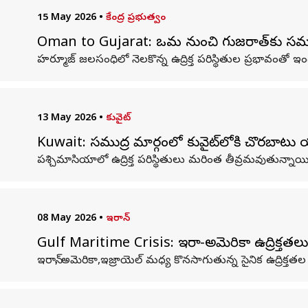
15 May 2026
•
కేంద్ర ప్రభుత్వం
Oman to Gujarat: ఒమన్‌ నుంచి గుజరాత్‌కు సముద్ర గర్
హర్మూజ్ జలసంధిలో నెలకొన్న ఉద్రిక్త పరిస్థితుల ప్రభావంతో ఇ
13 May 2026
•
కువైట్
Kuwait: సముద్ర మార్గంలో కువైట్‌లోకి చొరబాటు యత
పశ్చిమాసియాలో ఉద్రిక్త పరిస్థితులు మరింత తీవ్రమవుతున్నాయి
08 May 2026
•
ఇరాన్
Gulf Maritime Crisis: ఇరాన్-అమెరికా ఉద్రిక్తతలు.. 
ఇరాన్, అమెరికా,ఇజ్రాయెల్ మధ్య కొనసాగుతున్న సైనిక ఉద్రిక్తతల