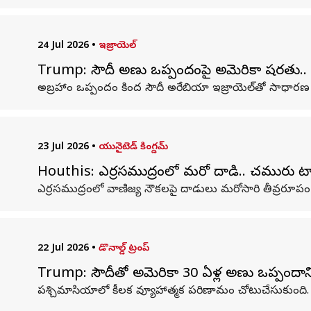
24 Jul 2026
•
ఇజ్రాయెల్
Trump: సౌదీ అణు ఒప్పందంపై అమెరికా షరతు.. ఇజ
అబ్రహాం ఒప్పందం కింద సౌదీ అరేబియా ఇజ్రాయెల్‌తో సాధారణ దౌత్
23 Jul 2026
•
యునైటెడ్ కింగ్డమ్
Houthis: ఎర్రసముద్రంలో మరో దాడి.. చమురు ట్యా
ఎర్రసముద్రంలో వాణిజ్య నౌకలపై దాడులు మరోసారి తీవ్రరూపం
22 Jul 2026
•
డొనాల్డ్ ట్రంప్
Trump: సౌదీతో అమెరికా 30 ఏళ్ల అణు ఒప్పందానికి ట్రం
పశ్చిమాసియాలో కీలక వ్యూహాత్మక పరిణామం చోటుచేసుకుంది.