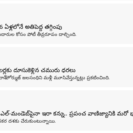
ళ్లలోనే అతిపెద్ద తగ్గింపు
ారుల కోసం పోటీ తీవ్రరూపం దాల్చింది.
లర్లకు దూసుకెళ్లిన చమురు ధరలు
హోర్ముజ్ జలసంధిని మళ్లీ మూసివేస్తున్నట్లు ప్రకటించింది.
-మండెబ్‌పైనా ఇరాన్ కన్ను.. ప్రపంచ వాణిజ్యానికి మరో భ
ాదకర దశకు చేరుకుంటున్నాయి.