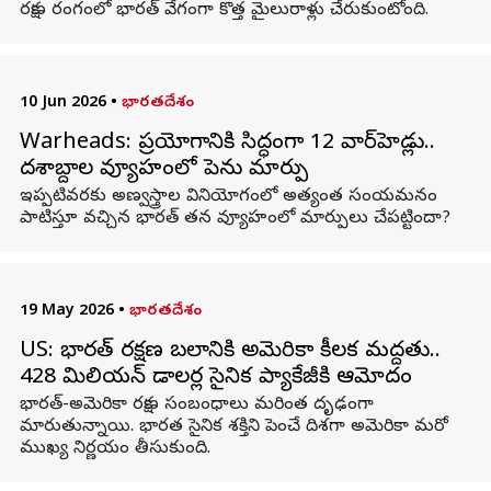
రక్షణ రంగంలో భారత్ వేగంగా కొత్త మైలురాళ్లు చేరుకుంటోంది.
10 Jun 2026
•
భారతదేశం
Warheads: ప్రయోగానికి సిద్ధంగా 12 వార్‌హెడ్లు..
దశాబ్దాల వ్యూహంలో పెను మార్పు
ఇప్పటివరకు అణ్వస్త్రాల వినియోగంలో అత్యంత సంయమనం
పాటిస్తూ వచ్చిన భారత్‌ తన వ్యూహంలో మార్పులు చేపట్టిందా?
19 May 2026
•
భారతదేశం
US: భారత్‌ రక్షణ బలానికి అమెరికా కీలక మద్దతు..
428 మిలియన్ డాలర్ల సైనిక ప్యాకేజీకి ఆమోదం
భారత్‌-అమెరికా రక్షణ సంబంధాలు మరింత దృఢంగా
మారుతున్నాయి. భారత సైనిక శక్తిని పెంచే దిశగా అమెరికా మరో
ముఖ్య నిర్ణయం తీసుకుంది.