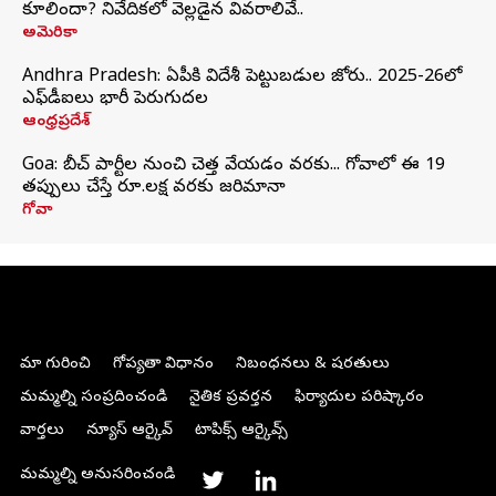
కూలిందా? నివేదికలో వెల్లడైన వివరాలివే..
అమెరికా
Andhra Pradesh: ఏపీకి విదేశీ పెట్టుబడుల జోరు.. 2025-26లో
ఎఫ్‌డీఐలు భారీ పెరుగుదల
ఆంధ్రప్రదేశ్
Goa: బీచ్ పార్టీల నుంచి చెత్త వేయడం వరకు... గోవాలో ఈ 19
తప్పులు చేస్తే రూ.లక్ష వరకు జరిమానా
గోవా
మా గురించి
గోప్యతా విధానం
నిబంధనలు & షరతులు
మమ్మల్ని సంప్రదించండి
నైతిక ప్రవర్తన
ఫిర్యాదుల పరిష్కారం
వార్తలు
న్యూస్ ఆర్కైవ్
టాపిక్స్ ఆర్కైవ్స్
మమ్మల్ని అనుసరించండి