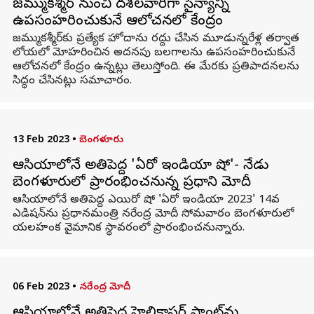
జమ్ముకశ్మీర్ నుంచి దశలవారీగా సైన్యాన్ని
ఉపసంహరించుకునే ఆలోచనలో కేంద్రం
జమ్ముకశ్మీర్‌కు ప్రత్యేక హోదాను రద్దు చేసిన మూడున్నరేళ్ల తర్వాత
లోయలో మోహరించిన అదనపు బలగాలను ఉపసంహరించుకునే
ఆలోచనలో కేంద్రం ఉన్నట్లు తెలుస్తోంది. ఈ మేరకు ప్రతిపాదనలను
సిద్ధం చేసినట్లు సమాచారం.
13 Feb 2023
•
బెంగళూరు
ఆసియాలోనే అతిపెద్ద 'ఏరో ఇండియా షో'- నేడు
బెంగళూరులో ప్రారంభించనున్న ప్రధాని మోదీ
ఆసియాలోనే అతిపెద్ద ఎయిరో షో 'ఏరో ఇండియా 2023' 14వ
ఎడిషన్‌ను ప్రధానమంత్రి నరేంద్ర మోదీ సోమవారం బెంగళూరులో
యలహంక వైమానిక స్థావరంలో ప్రారంభించనున్నారు.
06 Feb 2023
•
నరేంద్ర మోదీ
ఆసియాలోనే అతిపెద్ద హెలికాప్టర్ ప్లాంట్‌ను