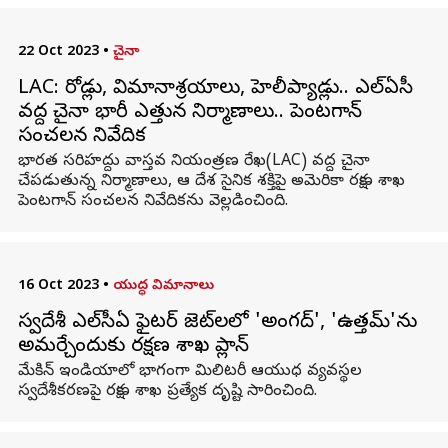
22 Oct 2023
•
చైనా
LAC: రోడ్లు, విమానాశ్రయాలు, హెలీప్యాడ్లు.. ఎల్ఏసీ
వద్ద చైనా భారీ ఎత్తున నిర్మాణాలు.. పెంటగాన్
సంచలన నివేదిక
భారత సరిహద్దు వాస్తవ నియంత్రణ రేఖ(LAC) వద్ద చైనా
చేపడుతున్న నిర్మాణాలు, ఆ దేశ సైనిక శక్తిపై అమెరికా రక్షణ శాఖ
పెంటగాన్‌ సంచలన నివేదికను వెల్లడించింది.
16 Oct 2023
•
యుద్ధ విమానాలు
స్వదేశీ ఎల్‌సీఏ ఫైటర్ జెట్‌లలో 'అంగద్', 'ఉత్తమ్'ను
అమర్చేందుకు రక్షణ శాఖ ప్లాన్
మేకిన్ ఇండియాలో భాగంగా మిలిటరీ ఆయుధ వ్యవస్థల
స్వదేశీకరణపై రక్షణ శాఖ ప్రత్యేక దృష్టి సారించింది.