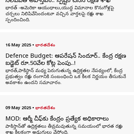
నిలిపివేత అవాస్తవం.. స్పష్టం చేసిన రక్షణ శాఖ
భారత్ -అమెరికా ఆయుధాలు,యుద్ధ విమానాల కొనుగోళ్లపై
చర్చలు నిలిపివేసిందంటూ వచ్చిన వార్తలపై రక్షణ శాఖ
స్పందించింది.
16 May 2025
•
భారతదేశం
Defence Budget: ఆపరేషన్ సిందూర్.. కేంద్ర రక్షణ
బడ్జెట్ రూ.50వేల కోట్ల పెంపు..!
భారత్,పాకిస్థాన్ మధ్య పెరుగుతున్న ఉద్రిక్తతల నేపథ్యంలో, కేంద్ర
ప్రభుత్వం రక్షణ రంగానికి సంబంధించి ఒక కీలక నిర్ణయం తీసుకునే
అవకాశం ఉందని సమాచారం.
09 May 2025
•
భారతదేశం
MOD: ఆర్మీ చీఫ్‌కు కేంద్రం ప్రత్యేక అధికారాలు
పాకిస్తాన్‌తో ఉద్రిక్తతలు తీవ్రమవుతున్న సమయంలో భారత రక్షణ
శాఖ కీలకంగా అడుగులు వేస్తోంది.