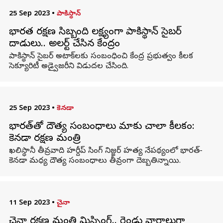
25 Sep 2023
•
పాకిస్థాన్
భారత రక్షణ సిబ్బంది లక్ష్యంగా పాకిస్థాన్ సైబర్
దాడులు.. అలర్ట్ చేసిన కేంద్రం
పాకిస్థాన్ సైబర్ అటాక్‌లకు సంబంధించి కేంద్ర ప్రభుత్వం కీలక
సెక్యూరిటీ అడ్వైజరీని విడుదల చేసింది.
25 Sep 2023
•
కెనడా
భారత్‌తో దౌత్య సంబంధాలు మాకు చాలా కీలకం:
కెనడా రక్షణ మంత్రి
ఖలిస్థానీ తీవ్రవాది హర్దీప్ సింగ్ నిజ్జర్ హత్య నేపథ్యంలో భారత్-
కెనడా మధ్య దౌత్య సంబంధాలు తీవ్రంగా దెబ్బతిన్నాయి.
11 Sep 2023
•
చైనా
చైనా రక్షణ మంత్రి మిస్సింగ్.. రెండు వారాలుగా