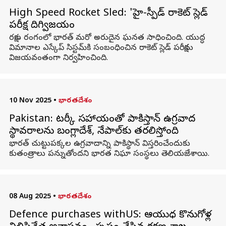
High Speed Rocket Sled: 'హై-స్పీడ్‌ రాకెట్‌ స్లెడ్‌
పరీక్ష దిగ్విజయం
రక్షణ రంగంలో భారత్‌ మరో అరుదైన ఘనత సాధించింది. యుద్ధ
విమానాల ఎస్కేప్‌ సిస్టమ్‌కి సంబంధించిన రాకెట్‌ స్లెడ్‌ పరీక్షను
విజయవంతంగా నిర్వహించింది.
10 Nov 2025
•
భారతదేశం
Pakistan: టర్కీ సహాయంతో పాకిస్తాన్ ఉగ్రవాద
స్థావరాలను బంగ్లాదేశ్, నేపాల్‌కు తరలిస్తోంది
భారత్ చుట్టుపక్కల ఉగ్రవాదాన్ని పాకిస్థాన్ విస్తరించేందుకు
కుతంత్రాలు పన్నుతోందని భారత నిఘా సంస్థలు తెలియజేశాయి.
08 Aug 2025
•
భారతదేశం
Defence purchases withUS: ఆయుధ కొనుగోళ్ల