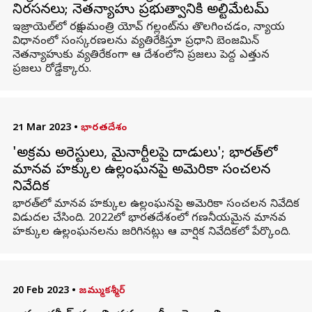
నిరసనలు; నెతన్యాహు ప్రభుత్వానికి అల్టిమేటమ్
ఇజ్రాయెల్‌లో రక్షణమంత్రి యోవ్ గల్లంట్‌ను తొలగించడం, న్యాయ
విధానంలో సంస్కరణలను వ్యతిరేకిస్తూ ప్రధాని బెంజమిన్
నెతన్యాహుకు వ్యతిరేకంగా ఆ దేశంలోని ప్రజలు పెద్ద ఎత్తున
ప్రజలు రోడ్డేక్కారు.
21 Mar 2023
•
భారతదేశం
'అక్రమ అరెస్టులు, మైనార్టీలపై దాడులు'; భారత్‌లో
మానవ హక్కుల ఉల్లంఘనపై అమెరికా సంచలన
నివేదిక
భారత్‌లో మానవ హక్కుల ఉల్లంఘనపై అమెరికా సంచలన నివేదిక
విడుదల చేసింది. 2022లో భారతదేశంలో గణనీయమైన మానవ
హక్కుల ఉల్లంఘనలను జరిగినట్లు ఆ వార్షిక నివేదికలో పేర్కొంది.
20 Feb 2023
•
జమ్ముకశ్మీర్