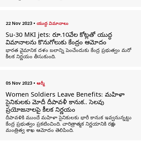
22 Nov 2023
•
యుద్ధ విమానాలు
Su-30 MKI jets: రూ.10వేల కోట్లతో యుద్ధ
విమానాలను కొనుగోలుకు కేంద్రం ఆమోదం
భారత వైమానిక దళం బలాన్ని పెంచేందుకు కేంద్ర ప్రభుత్వం మరో
కీలక నిర్ణయం తీసుకుంది.
05 Nov 2023
•
ఆర్మీ
Women Soldiers Leave Benefits: మహిళా
సైనికులకు మోదీ దీపావళీ కానుక.. సెలవు
ప్రయోజనాలపై కీలక నిర్ణయం
దీపావళికి ముందే మహిళా సైనికులకు భారీ కానుక ఇవ్వనున్నట్టు
కేంద్ర ప్రభుత్వం ప్రకటించింది. చారిత్రాత్మక నిర్ణయానికి రక్షణ
మంత్రిత్వ శాఖ ఆమోదం తెలిపింది.