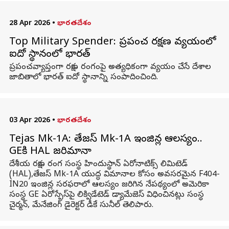
28 Apr 2026
•
భారతదేశం
Top Military Spender: ప్రపంచ రక్షణ వ్యయంలో
ఐదో స్థానంలో భారత్
ప్రపంచవ్యాప్తంగా రక్షణ రంగంపై అత్యధికంగా వ్యయం చేసే దేశాల
జాబితాలో భారత్ ఐదో స్థానాన్ని సంపాదించింది.
03 Apr 2026
•
భారతదేశం
Tejas Mk-1A: తేజస్ Mk-1A ఇంజిన్ల ఆలస్యం..
GEకి HAL జరిమానా
దేశీయ రక్షణ రంగ సంస్థ హిందుస్థాన్ ఏరోనాటిక్స్ లిమిటెడ్
(HAL),తేజస్ Mk-1A యుద్ధ విమానాల కోసం అవసరమైన F404-
IN20 ఇంజిన్ల సరఫరాలో ఆలస్యం జరిగిన నేపథ్యంలో అమెరికా
సంస్థ GE ఏరోస్పేస్‌పై లిక్విడేటెడ్ డ్యామేజెస్ విధించినట్లు సంస్థ
చైర్మన్, మేనేజింగ్ డైరెక్టర్ డీకే సునీల్ తెలిపారు.