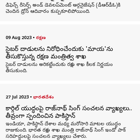
డిఫెన్స్ రీసెర్చ్ అండ్ డెవలప్‌మెంట్ ఆర్గనైజేషన్ (డీఆర్‌డీఓ)కి
చెందిన డ్రోన్ ఆదివారం కుప్పకూలిపోయింది.
09 Aug 2023
•
రక్షణ
సైబర్ దాడులను నిరోధించేందుకు 'మాయ'ను
తీసుకొస్తున్న రక్షణ మంత్రిత్వ శాఖ
సైబర్ దాడులను అరికట్టేందుకు రక్షణ శాఖ కీలక నిర్ణయం
తీసుకుంది.
27 Jul 2023
•
భారతదేశం
కార్గిల్ యుద్ధంపై రాజ్‌నాథ్‌ సింగ్ సంచలన వ్యాఖ్యలు..
తీవ్రంగా స్పందించిన పాకిస్థాన్
ఇండియా, పాకిస్థాన్ దేశాల మధ్య మరోసారి మాటల యుద్ధం
రాజుకుంది. భారత రక్షణ శాఖ మంత్రి రాజ్‌నాథ్‌ సింగ్ ఇండో పాక్
సరిహద్దులపై సంచలన వ్యాఖ్యలు చేశారు.