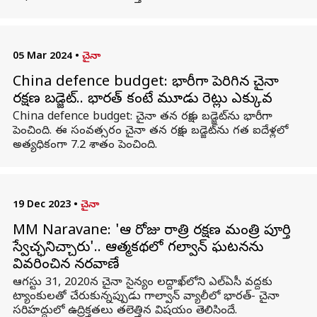
05 Mar 2024
•
చైనా
China defence budget: భారీగా పెరిగిన చైనా
రక్షణ బడ్జెట్‌.. భారత్ కంటే మూడు రెట్లు ఎక్కువ
China defence budget: చైనా తన రక్షణ బడ్జెట్‌ను భారీగా
పెంచింది. ఈ సంవత్సరం చైనా తన రక్షణ బడ్జెట్‌ను గత ఐదేళ్లలో
అత్యధికంగా 7.2 శాతం పెంచింది.
19 Dec 2023
•
చైనా
MM Naravane: 'ఆ రోజు రాత్రి రక్షణ మంత్రి పూర్తి
స్వేచ్ఛనిచ్చారు'.. ఆత్మకథలో గల్వాన్ ఘటనను
వివరించిన నరవాణే
ఆగస్టు 31, 2020న చైనా సైన్యం లద్దాఖ్‌లోని ఎల్ఏసీ వద్దకు
ట్యాంకులతో చేరుకున్నప్పుడు గాల్వాన్ వ్యాలీలో భారత్- చైనా
సరిహద్దులో ఉద్రిక్తతలు తలెత్తిన విషయం తెలిసిందే.