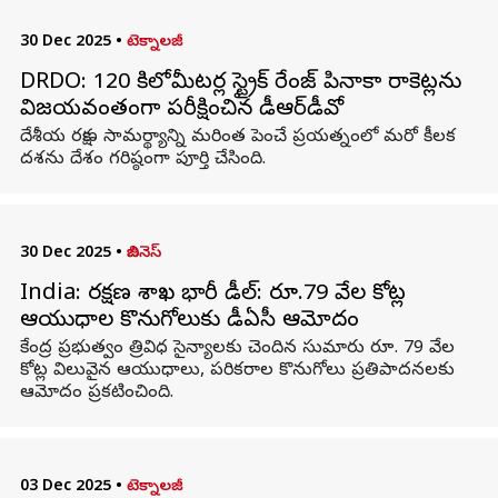
30 Dec 2025
•
టెక్నాలజీ
DRDO: 120 కిలోమీటర్ల స్ట్రైక్ రేంజ్ పినాకా రాకెట్లను
విజయవంతంగా పరీక్షించిన డీఆర్‌డీవో
దేశీయ రక్షణ సామర్థ్యాన్ని మరింత పెంచే ప్రయత్నంలో మరో కీలక
దశను దేశం గరిష్ఠంగా పూర్తి చేసింది.
30 Dec 2025
•
బిజినెస్
India: రక్షణ శాఖ భారీ డీల్: రూ.79 వేల కోట్ల
ఆయుధాల కొనుగోలుకు డీఏసీ ఆమోదం
కేంద్ర ప్రభుత్వం త్రివిధ సైన్యాలకు చెందిన సుమారు రూ. 79 వేల
కోట్ల విలువైన ఆయుధాలు, పరికరాల కొనుగోలు ప్రతిపాదనలకు
ఆమోదం ప్రకటించింది.
03 Dec 2025
•
టెక్నాలజీ