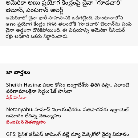
అమెరికా అణు ప్రయోగ కేంద్రంపై చైనా 'గూఢచారి'
బెలూన్‌, పెంటగాన్ అలర్ట్
అమెరికాలో చైనా భారీ సాహసానికి ఒడిగట్టింది. మోంటానాలోని
అణు ప్రయోగ కేంద్రం గగన తలంలోకి 'గూఢచారి' బెలూన్‌‌ను పంపి
చైనా అడ్డంగా దొరికిపోయింది. ఈ విషయాన్ని అమెరికా సీనియర్
రక్షణ అధికారి ఒకరు నిర్ధారించారు.
తాజా వార్తలు
Sheikh Hasina: ప్రజల కోసం బంగ్లాదేశ్‌కు తిరిగి వస్తా.. ఎలాంటి
పరిణామాలకైనా సిద్ధం: షేక్ హసీనా
షేక్ హసీనా
Netanyahu: హమాస్ నిరాయుధీకరణ ప్రతిపాదనకు ఇజ్రాయెల్
ఆమోదం లేదన్న నెతన్యాహు
బెంజమిన్ నెతన్యాహు
GPS: సైనిక జీపీఎస్ జామింగ్ వల్లే న్యూ మెక్సికోలో వైద్య విమానం