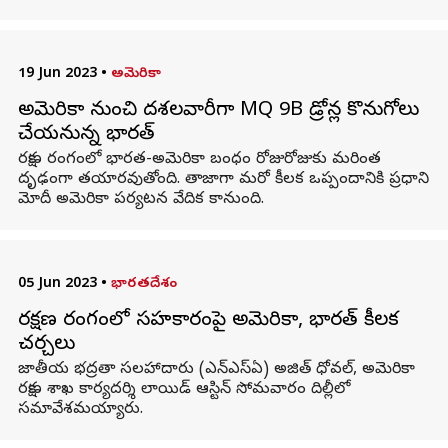
19 Jun 2023
•
అమెరికా
అమెరికా నుంచి దశలవారీగా MQ 9B డ్రోన్ల కొనుగోలు
చేయనున్న భారత్
రక్షణ రంగంలో భారత-అమెరికా బంధం రోజురోజుకు మరింత
దృఢంగా తయారవుతోంది. తాజాగా మరో కీలక ఒప్పందానికి ప్రధాని
మోదీ అమెరికా పర్యటన వేదిక కానుంది.
05 Jun 2023
•
భారతదేశం
రక్షణ రంగంలో సహకారంపై అమెరికా, భారత్ కీలక
చర్చలు
జాతీయ భద్రతా సలహాదారు (ఎన్‌ఎస్‌ఏ) అజిత్ ధోవల్, అమెరికా
రక్షణ శాఖ కార్యదర్శి లాయిడ్ ఆస్టిన్ సోమవారం దిల్లీలో
సమావేశమయ్యారు.