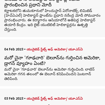
ప్రారంభించిన ప్రధాని మోదీ
కర్ణాటకలోని తుమకూరులో హిందుస్థాన్ ఏరోనాటిక్స్ లిమిటెడ్
(హెచ్‌ఏఎల్) హెలికాప్టర్ ప్లాంట్‌ను ప్రధాని నరేంద్ర మోదీ సోమవారం
ప్రారంభించారు. ఈ కర్మాగారం ఆసియాలోనే అతిపెద్ద హెలికాప్టర్
తయారీ కేంద్రం. ఇది లైట్ యుటిలిటీ హెలికాప్టర్లను ఉత్పత్తి
చేస్తుంది.
04 Feb 2023
•
యునైటెడ్ స్టేట్స్ ఆఫ్ అమెరికా/ యూఎస్ఏ
మరో చైనా 'గూఢచారి' బెలూన్‌ను గుర్తించిన అమెరికా,
డ్రాగన్ వ్యూహం ఏంటి?
మరో చైనా 'గూఢచారి' బెలూన్‌ను అమెరికా గుర్తించింది. లాటిన్
అమెరికా గగన తలంలో ఈ బెలూన్ కనిపించిందని పెంటగాన్
తెలిపింది.
03 Feb 2023
•
యునైటెడ్ స్టేట్స్ ఆఫ్ అమెరికా/ యూఎస్ఏ