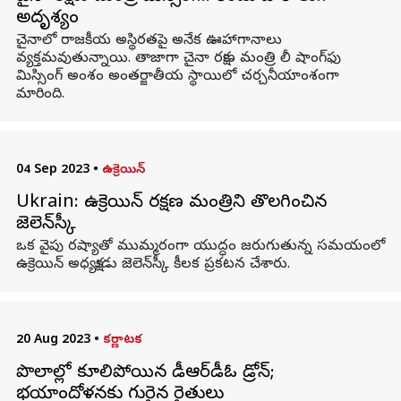
అదృశ్యం
చైనాలో రాజకీయ అస్థిరతపై అనేక ఊహాగానాలు
వ్యక్తమవుతున్నాయి. తాజాగా చైనా రక్షణ మంత్రి లీ షాంగ్‌ఫు
మిస్సింగ్ అంశం అంతర్జాతీయ స్థాయిలో చర్చనీయాంశంగా
మారింది.
04 Sep 2023
•
ఉక్రెయిన్
Ukrain: ఉక్రెయిన్ రక్షణ మంత్రిని తొలగించిన
జెలెన్‌స్కీ
ఒక వైపు రష్యాతో ముమ్మరంగా యుద్ధం జరుగుతున్న సమయంలో
ఉక్రెయిన్ అధ్యక్షుడు జెలెన్‌స్కీ కీలక ప్రకటన చేశారు.
20 Aug 2023
•
కర్ణాటక
పొలాల్లో కూలిపోయిన డీఆర్‌డీఓ డ్రోన్;
భయాందోళనకు గురైన రైతులు