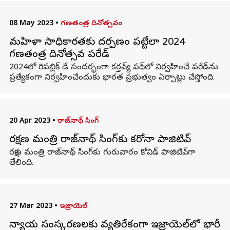
08 May 2023
•
గణతంత్ర దినోత్సవం
మహిళా సాధికారతకు దర్పణం పట్టేలా 2024
గణతంత్ర దినోత్సవ పరేడ్‌
2024లో రిపబ్లిక్ డే సందర్భంగా కర్తవ్య్ పథ్‌లో నిర్వహించే పరేడ్‌ను
ప్రత్యేకంగా నిర్వహించేందుకు భారత ప్రభుత్వం ఏర్పాట్లు చేస్తోంది.
20 Apr 2023
•
రాజ్‌నాథ్ సింగ్
రక్షణ మంత్రి రాజ్‌నాథ్ సింగ్‌కు కరోనా పాజిటివ్
రక్షణ మంత్రి రాజ్‌నాథ్ సింగ్‌కు గురువారం కోవిడ్ పాజిటివ్‌గా
తేలింది.
27 Mar 2023
•
ఇజ్రాయెల్
న్యాయ సంస్కరణలకు వ్యతిరేకంగా ఇజ్రాయెల్‌లో భారీ