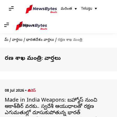
మరింత
Telugu
Telugu
హోమ్
/
వార్తలు
/
భారతదేశం వార్తలు
/
రక్షణ శాఖ మంత్రి
రక్షణ శాఖ మంత్రి: వార్తలు
08 Jul 2026
•
బిజినెస్
Made in India Weapons: బ్రహ్మోస్ నుంచి
ఆకాశ్‌తీర్ వరకు.. స్వదేశీ ఆయుధాలతో రక్షణ
ఎగుమతుల్లో దూసుకుపోతున్న భారత్