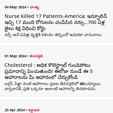
04 May 2024
•
హత్య
Nurse killed 17 Patients-America: ఇన్సూలిన్​
ఇచ్చి 17 మంది రోగులను చంపేసిన నర్సు...700 ఏళ్ల
జైలు శిక్ష విధించి కోర్టు
నర్స్ అనే పవిత్ర వృత్తికి కళంకం తెచ్చిందో అమెరికా వాసురాలు.
01 May 2024
•
జీవనశైలి
Cholesterol : అధిక కొలెస్ట్రాల్ గుండెపోటు
ప్రమాదాన్ని పెంచుతుంది! ఈరోజు నుండే ఈ 5
ఆహారాలను మీ ఆహారంలో చేర్చుకోండి
బర్గర్, పిజ్జా వంటి ఆహారాలు ప్రజల జీవనశైలిలో భాగమయ్యాయి.
వాస్తవానికి, ప్రతి ఒక్కరూ అలాంటి ఆహారాన్ని తినకూడదు.
25 Apr 2024
•
కర్ణాటక