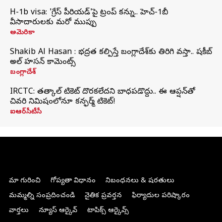
H-1b visa: 'గ్రేస్‌ పీరియడ్‌'పై ట్రంప్‌ కన్ను.. హెచ్‌-1బీ
వీసాదారులకు మరో ముప్పు
అమెరికా
Shakib Al Hasan : భద్రత కల్పిస్తే బంగ్లాదేశ్‌కు తిరిగి వస్తా.. షకీబ్
అల్ హసన్ కామెంట్స్
బంగ్లాదేశ్
IRCTC: తత్కాల్ టికెట్ దొరకలేదని బాధపడొద్దు.. ఈ ఆప్షన్‌తో
చివరి నిమిషంలోనూ కన్ఫర్మ్ టికెట్!
ఐఆర్‌సీటీసీ
మా గురించి
గోప్యతా విధానం
నిబంధనలు & షరతులు
మమ్మల్ని సంప్రదించండి
నైతిక ప్రవర్తన
ఫిర్యాదుల పరిష్కారం
వార్తలు
న్యూస్ ఆర్కైవ్
టాపిక్స్ ఆర్కైవ్స్