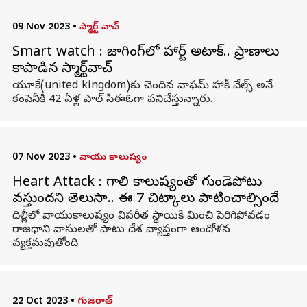
09 Nov 2023
•
స్మార్ట్ వాచ్
Smart watch : జాగింగ్‌లో హార్ట్ అటాక్.. ప్రాణాలు
కాపాడిన స్మార్ట్‌వాచ్‌
యూకే(united kingdom)కు చెందిన వాఫమ్‌ హాకీ వేల్స్‌ అనే
కంపెనీకి 42 ఏళ్ల పాల్‌ సీఈఓగా పనిచేస్తున్నారు.
07 Nov 2023
•
వాయు కాలుష్యం
Heart Attack : గాలి కాలుష్యంతో గుండెపోటు
వస్తుందని తెలుసా.. ఈ 7 చిట్కాలు పాటించాల్సిందే
దిల్లీలో వాయుకాలుష్యం విపరీత స్థాయికి మించి పెరిగిపోవడం
రాజధాని వాసులతో పాటు దేశ వ్యాప్తంగా ఆందోళన
వ్యక్తమవుతోంది.
22 Oct 2023
•
గుజరాత్