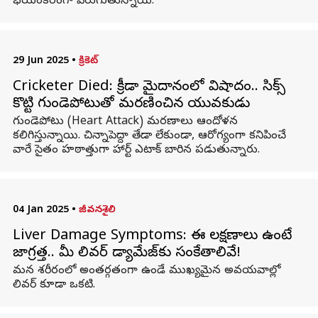
భయంకరంగా పెరుగుతున్నాయి.
29 Jun 2025
•
క్రికెట్
Cricketer Died: క్రీడా మైదానంలో విషాదం.. సిక్స్
కొట్టి గుండెపోటుతో మరణించిన యువకుడు
గుండెపోటు (Heart Attack) మరణాలు ఆందోళన
కలిగిస్తున్నాయి. చిన్నాపెద్దా తేడా లేకుండా, ఆరోగ్యంగా కనిపించే
వారే సైతం హఠాత్తుగా హార్ట్ ఎటాక్ బారిన పడుతున్నారు.
04 Jan 2025
•
జీవనశైలి
Liver Damage Symptoms: ఈ లక్షణాలు ఉంటే
జాగ్రత్త.. మీ లివర్ డ్యామేజ్‌కు సంకేతాలివే!
మ‌న శ‌రీరంలో అంత‌ర్గ‌తంగా ఉండే ముఖ్యమైన అవ‌య‌వాల్లో
లివ‌ర్‌ కూడా ఒక‌టి.