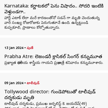
Karnataka: కర్ణాటకలో పెను విషాదం.. సోదరి ఇంటికి
వెళ్తుండగా..
హార్ట్ ఎటాక్ లేదా మరే కారణంతోనో సడన్ గా మృతి చెందుతున్న
వారి సంఖ్య రోజురోజుకు పెరుగుతూనే ఉంది. ఉన్నట్టుండి
కుప్పకూలి, ప్రాణాలు కోల్పోతున్నారు.
13 Jan 2024
•
పుణే
Prabha Atre: లెజండరీ క్లాసికల్ సింగర్ కన్నుమూత
ప్రఖ్యాత భారతీయ శాస్త్రీయ గాయని ప్రభా ఆత్రే శనివారం కన్నుమూశారు.
09 Jan 2024
•
టాలీవుడ్
Tollywood director: గుండెపోటుతో టాలీవుడ్
దర్శకుడు మృతి
టాలీవుడ్ దర్శకుడు, ప్రముఖ జర్నలిస్ట్ కె. జయదేవ్(49)