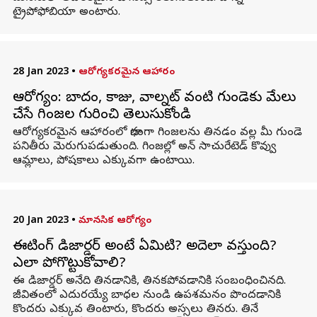
ట్రైపోఫోబియా అంటారు.
28 Jan 2023
•
ఆరోగ్యకరమైన ఆహారం
ఆరోగ్యం: బాదం, కాజు, వాల్నట్ వంటి గుండెకు మేలు
చేసే గింజల గురించి తెలుసుకోండి
ఆరోగ్యకరమైన ఆహారంలో భాగంగా గింజలను తినడం వల్ల మీ గుండె
పనితీరు మెరుగుపడుతుంది. గింజల్లో అన్ సాచురేటెడ్ కొవ్వు
ఆమ్లాలు, పోషకాలు ఎక్కువగా ఉంటాయి.
20 Jan 2023
•
మానసిక ఆరోగ్యం
ఈటింగ్ డిజార్డర్ అంటే ఏమిటి? అదెలా వస్తుంది?
ఎలా పోగొట్టుకోవాలి?
ఈ డిజార్డర్ అనేది తినడానికి, తినకపోవడానికి సంబంధించినది.
జీవితంలో ఎదురయ్యే బాధల నుండి ఉపశమనం పొందడానికి
కొందరు ఎక్కువ తింటారు, కొందరు అస్సలు తినరు. తినే