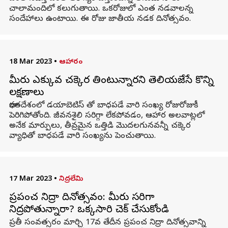
చాలామందిలో కలుగుతాయి. ఒకరోజులో ఎంత నడవాలన్న
సందేహాలు ఉంటాయి. ఈ రోజు జాతీయ నడక దినోత్సవం.
18 Mar 2023
•
ఆహారం
మీరు ఎక్కువ చక్కెర తింటున్నారని తెలియజేసే కొన్ని
లక్షణాలు
భారతదేశంలో డయాబెటిస్ తో బాధపడే వారి సంఖ్య రోజురోజుకీ
పెరిగిపోతోంది. జీవనశైలి సరిగ్గా లేకపోవడం, ఆహార అలవాట్లలో
అనేక మార్పులు, తీవ్రమైన ఒత్తిడి మొదలగునవన్నీ చక్కెర
వ్యాధితో బాధపడే వారి సంఖ్యను పెంచుతాయి.
17 Mar 2023
•
నిద్రలేమి
ప్రపంచ నిద్రా దినోత్సవం: మీరు సరిగా
నిద్రపోతున్నారా? ఒక్కసారి చెక్ చేసుకోండి
ప్రతీ సంవత్సరం మార్చి 17వ తేదీన ప్రపంచ నిద్రా దినోత్సవాన్ని