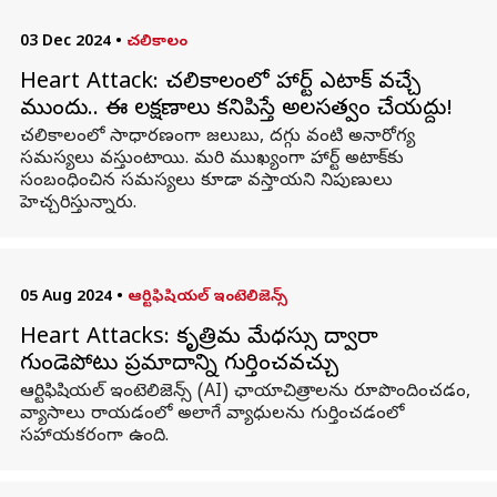
03 Dec 2024
•
చలికాలం
Heart Attack: చలికాలంలో హార్ట్ ఎటాక్ వచ్చే
ముందు.. ఈ లక్షణాలు కనిపిస్తే అలసత్వం చేయద్దు!
చలికాలంలో సాధారణంగా జలుబు, దగ్గు వంటి అనారోగ్య
సమస్యలు వస్తుంటాయి. మరి ముఖ్యంగా హార్ట్ అటాక్‌కు
సంబంధించిన సమస్యలు కూడా వస్తాయని నిపుణులు
హెచ్చరిస్తున్నారు.
05 Aug 2024
•
ఆర్టిఫిషియల్ ఇంటెలిజెన్స్
Heart Attacks: కృత్రిమ మేధస్సు ద్వారా
గుండెపోటు ప్రమాదాన్ని గుర్తించవచ్చు
ఆర్టిఫిషియల్ ఇంటెలిజెన్స్ (AI) ఛాయాచిత్రాలను రూపొందించడం,
వ్యాసాలు రాయడంలో అలాగే వ్యాధులను గుర్తించడంలో
సహాయకరంగా ఉంది.