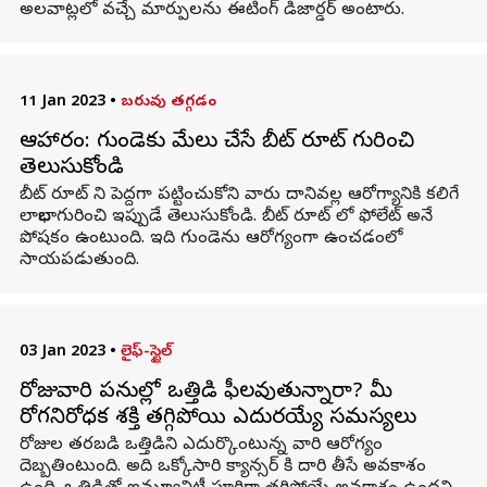
అలవాట్లలో వచ్చే మార్పులను ఈటింగ్ డిజార్డర్ అంటారు.
11 Jan 2023
•
బరువు తగ్గడం
ఆహారం: గుండెకు మేలు చేసే బీట్ రూట్ గురించి
తెలుసుకోండి
బీట్ రూట్ ని పెద్దగా పట్టించుకోని వారు దానివల్ల ఆరోగ్యానికి కలిగే
లాభాల గురించి ఇప్పుడే తెలుసుకోండి. బీట్ రూట్ లో ఫోలేట్ అనే
పోషకం ఉంటుంది. ఇది గుండెను ఆరోగ్యంగా ఉంచడంలో
సాయపడుతుంది.
03 Jan 2023
•
లైఫ్-స్టైల్
రోజువారి పనుల్లో ఒత్తిడి ఫీలవుతున్నారా? మీ
రోగనిరోధక శక్తి తగ్గిపోయి ఎదురయ్యే సమస్యలు
రోజుల తరబడి ఒత్తిడిని ఎదుర్కొంటున్న వారి ఆరోగ్యం
దెబ్బతింటుంది. అది ఒక్కోసారి క్యాన్సర్ కి దారి తీసే అవకాశం