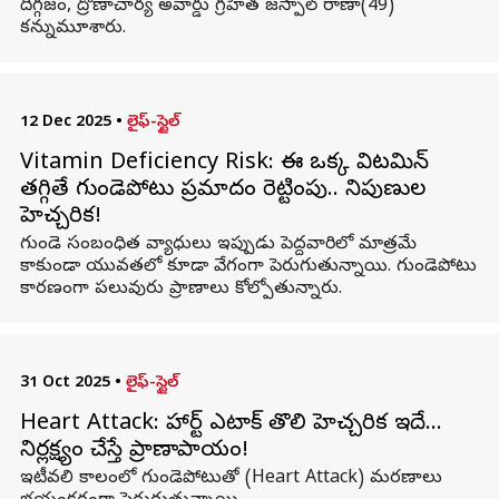
దిగ్గజం, ద్రోణాచార్య అవార్డు గ్రహీత జస్పాల్ రాణా(49)
కన్నుమూశారు.
12 Dec 2025
•
లైఫ్-స్టైల్
Vitamin Deficiency Risk: ఈ ఒక్క విటమిన్
తగ్గితే గుండెపోటు ప్రమాదం రెట్టింపు.. నిపుణుల
హెచ్చరిక!
గుండె సంబంధిత వ్యాధులు ఇప్పుడు పెద్దవారిలో మాత్రమే
కాకుండా యువతలో కూడా వేగంగా పెరుగుతున్నాయి. గుండెపోటు
కారణంగా పలువురు ప్రాణాలు కోల్పోతున్నారు.
31 Oct 2025
•
లైఫ్-స్టైల్
Heart Attack: హార్ట్ ఎటాక్ తొలి హెచ్చరిక ఇదే…
నిర్లక్ష్యం చేస్తే ప్రాణాపాయం!
ఇటీవలి కాలంలో గుండెపోటుతో (Heart Attack) మరణాలు