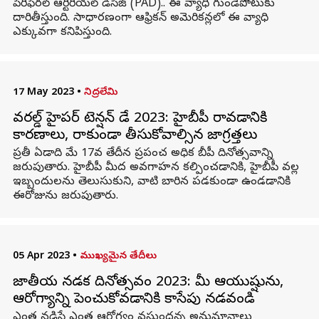
పెరిఫెరల్ ఆర్టీరియల్ డిసీజ్ (PAD).. ఈ వ్యాధి గుండెపోటుకు
దారితీస్తుంది. సాధారణంగా ఆఫ్రికన్ అమెరికన్లలో ఈ వ్యాధి
ఎక్కువగా కనిపిస్తుంది.
17 May 2023
•
నిద్రలేమి
వరల్డ్ హైపర్ టెన్షన్ డే 2023: హైబీపీ రావడానికి
కారణాలు, రాకుండా తీసుకోవాల్సిన జాగ్రత్తలు
ప్రతీ ఏడాది మే 17వ తేదీన ప్రపంచ అధిక బీపీ దినోత్సవాన్ని
జరుపుతారు. హైబీపీ మీద అవగాహన కల్పించడానికి, హైబీపీ వల్ల
ఇబ్బందులను తెలుసుకుని, వాటి బారిన పడకుండా ఉండడానికి
ఈరోజును జరుపుతారు.
05 Apr 2023
•
ముఖ్యమైన తేదీలు
జాతీయ నడక దినోత్సవం 2023: మీ ఆయుష్షును,
ఆరోగ్యాన్ని పెంచుకోవడానికి కాసేపు నడవండి
ఎంత నడిస్తే ఎంత ఆరోగ్యం వస్తుందన్న అనుమానాలు