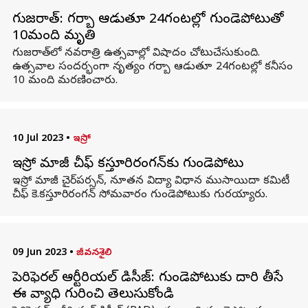
గుజరాత్: గర్బా ఆడుతూ 24గంటల్లో గుండెపోటుతో
10మంది మృతి
గుజరాత్‌లో నవరాత్రి ఉత్సవాల్లో విషాదం చోటుచేసుకుంది.
ఉత్సవాల సందర్భంగా నృత్యం గర్బా ఆడుతూ 24గంటల్లో కనీసం
10 మంది మరణించారు.
10 Jul 2023
•
ఇస్రో
ఇస్రో మాజీ చీఫ్ కస్తూరిరంగన్‌కు గుండెపోటు
ఇస్రో మాజీ చైర్‌పర్సన్, నూతన విద్యా విధాన ముసాయిదా కమిటీ
చీఫ్ కె.కస్తూరిరంగన్ సోమవారం గుండెపోటుకు గురయ్యారు.
09 Jun 2023
•
జీవనశైలి
పెరిఫెరల్ ఆర్టీరియల్ డిసీజ్: గుండెపోటుకు దారి తీసే
ఈ వ్యాధి గురించి తెలుసుకోండి