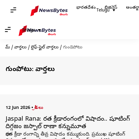
భారతదేశం
బిజినెస్
అంతర్
Telugu
Telugu
హోమ్
/
వార్తలు
/
లైఫ్-స్టైల్ వార్తలు
/
గుండెపోటు
గుండెపోటు: వార్తలు
12 Jun 2026
•
క్రీడలు
Jaspal Rana: భారత క్రీడారంగంలో విషాదం.. షూటింగ్
దిగ్గజం జస్పాల్ రాణా కన్నుమూత
భారత క్రీడా రంగాన్ని తీవ్ర విషాదం కమ్ముకుంది. ప్రముఖ షూటింగ్