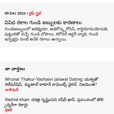
09 Dec 2022
•
లైఫ్-స్టైల్
వివిధ రకాల గుండె జబ్బులకు కారణాలు
గుండెజబ్బులలో అరిథ్మియా, అథెరోస్క్లెరోసిస్, కార్డియోమయోపతి,
పుట్టుకతో వచ్చే గుండె లోపాలు, కరోనరీ ఆర్టరీ వ్యాధి, గుండె
ఇన్ఫెక్షన్లు వంటి అనేక రకాలు ఉన్నాయి.
తాజా వార్తలు
Mrunal Thakur-Yashasvi Jaiswal Dating: యశస్వితో
రిలేషన్‌షిప్.. మృణాల్ ఠాకూర్ కామెంట్స్ వైరల్.. నిజమెంత?
బాలీవుడ్
Rashid khan: చరిత్ర సృష్టించిన రషీద్ ఖాన్.. ప్రపంచంలో తొలి
స్పిన్నర్‌గా రికార్డు
క్రికెట్