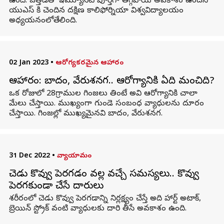
ఉంది. ఒత్తిడితో ఇమ్యూనిటీ పూర్తిగా తగ్గిపోయే అవకాశం ఉందని
యుఎస్ కి చెందిన దక్షిణ కాలిఫోర్నియా విశ్వవిద్యాలయం
అధ్యయనంలోతేలింది.
02 Jan 2023
•
ఆరోగ్యకరమైన ఆహారం
ఆహారం: బాదం, వేరుశనగ.. ఆరోగ్యానికి ఏది మంచిది?
ఒక రోజులో 28గ్రాముల గింజలు తింటే అవి ఆరోగ్యానికి చాలా
మేలు చేస్తాయి. ముఖ్యంగా గుండె సంబంధ వ్యాధులను దూరం
చేస్తాయి. గింజల్లో ముఖ్యమైనవి బాదం, వేరుశనగ.
31 Dec 2022
•
వ్యాయామం
చెడు కొవ్వు పెరగడం వల్ల వచ్చే సమస్యలు.. కొవ్వు
పెరగకుండా చేసే దారులు
శరీరంలో చెడు కొవ్వు పెరగడాన్ని నిర్లక్ష్యం చేస్తే అది హార్ట్ అటాక్,
బ్రెయిన్ స్ట్రోక్ వంటి వ్యాధులకు దారి తీసే అవకాశం ఉంది.