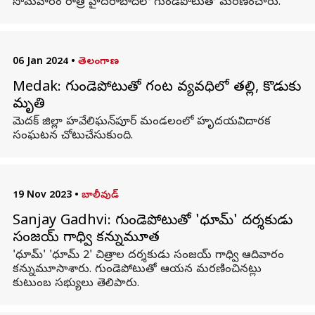
సోమవారం రాత్రి హైదరాబాద్‌లో గుండెపోటుతో మరణించారు.
06 Jan 2024
•
తెలంగాణ
Medak: గుండెపోటుతో గంట వ్యవధిలో తల్లి, కొడుకు
మృతి
మెదక్‌ జిల్లా హవేలిఘన్‌పూర్‌ మండలంలో హృదయవిదారక
సంఘటన చోటుచేసుకుంది.
19 Nov 2023
•
బాలీవుడ్
Sanjay Gadhvi: గుండెపోటుతో 'ధూమ్' దర్శకుడు
సంజయ్ గాధ్వి కన్నుమూత
'ధూమ్' 'ధూమ్ 2' చిత్రాల దర్శకుడు సంజయ్ గాధ్వి ఆదివారం
కన్నుమూసాశారు. గుండెపోటుతో ఆయన మరణించినట్లు
కుటుంబ సభ్యులు తెలిపారు.