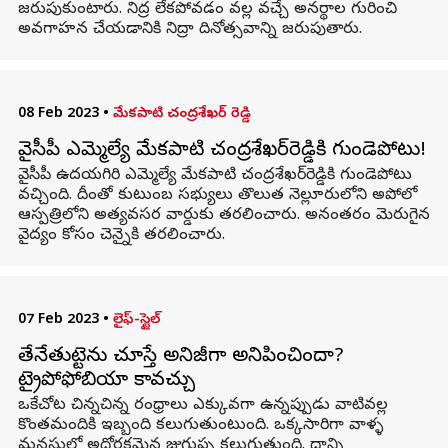
జరుపుకుంటారు. నిద్ర లేకపోవడం వల్ల వచ్చే అనర్థాల గురించి
అవగాహన చేయడానికి నిద్రా దినోత్సవాన్ని జరుపుతారు.
08 Feb 2023
•
మేకపాటి చంద్రశేఖర్ రెడ్డి
వైసీపీ ఎమ్మెల్యే మేకపాటి చంద్రశేఖర్‌రెడ్డికి గుండెపోటు!
వైసీపీ ఉదయగిరి ఎమ్మెల్యే మేకపాటి చంద్రశేఖర్‌రెడ్డికి గుండెపోటు
వచ్చింది. దీంతో కుటుంబ సభ్యులు తొలుత నెల్లూరులోని అపోలో
ఆస్పత్రిలోని అత్యవసర వార్డుకు తరలించారు. అనంతరం మెరుగైన
వైద్యం కోసం చెన్నైకి తరలించారు.
07 Feb 2023
•
లైఫ్-స్టైల్
తేనేతుట్టెను చూస్తే అనిజీగా అనిపించిందా?
ట్రైపోఫోబియా కావచ్చు
ఒకేచోట చిన్నచిన్న రంధ్రాలు ఎక్కువగా ఉన్నప్పుడు వాటివల్ల
కొంతమందికి ఇబ్బంది కలుగుతుంటుంది. ఒక్కసారిగా వాళ్ళ
మనసులో అదోరకమైన జుగుప్స కలుగుతుంది. దాన్ని