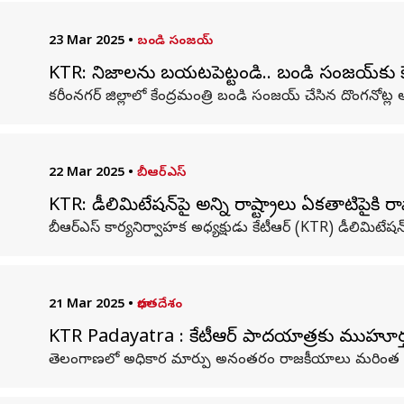
23 Mar 2025
•
బండి సంజయ్
KTR: నిజాలను బయటపెట్టండి.. బండి సంజయ్‌కు కే
కరీంనగర్ జిల్లాలో కేంద్రమంత్రి బండి సంజయ్ చేసిన దొంగనోట్ల ఆర
22 Mar 2025
•
బీఆర్ఎస్
KTR: డీలిమిటేషన్‌పై అన్ని రాష్ట్రాలు ఏకతాటిపైకి రా
బీఆర్ఎస్ కార్యనిర్వాహక అధ్యక్షుడు కేటీఆర్‌ (KTR) డీలిమిటేషన
21 Mar 2025
•
భారతదేశం
KTR Padayatra : కేటీఆర్ పాదయాత్రకు ముహూర్
తెలంగాణలో అధికార మార్పు అనంతరం రాజకీయాలు మరింత