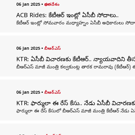
06 Jan 2025
•
భారతదేశం
ACB Rides: కేటీఆర్ ఇంట్లో ఏసీబీ సోదాలు..
కేటీఆర్ ఇంట్లో సోమవారం మధ్యాహ్నం ఏసీబీ అధికారులు సోదాలు
06 Jan 2025
•
బీఆర్ఎస్
KTR: ఏసీబీ విచారణకు కేటీఆర్‌.. న్యాయవాదిని తీ
బీఆర్ఎస్ మాజీ మంత్రి కల్వకుంట్ల తారక రామరావు (కేటీఆర్) ఈ
06 Jan 2025
•
బీఆర్ఎస్
KTR: ఫార్ములా ఈ రేస్ కేసు.. నేడు ఏసీబీ విచారణక
ఫార్ములా ఈ రేస్ కేసులో బీఆర్ఎస్ మాజీ మంత్రి కేటీఆర్ నేడు