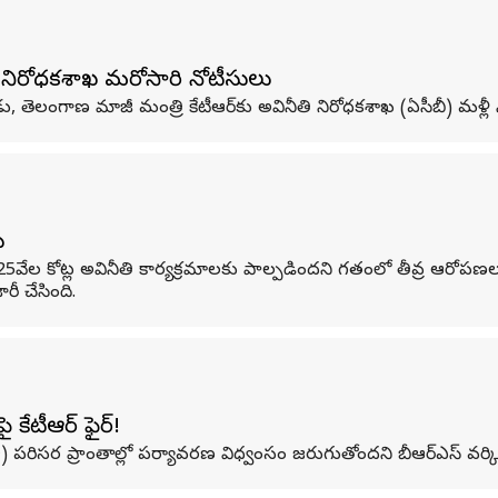
తి నిరోధకశాఖ మరోసారి నోటీసులు
ు, తెలంగాణ మాజీ మంత్రి కేటీఆర్‌కు అవినీతి నిరోధకశాఖ (ఏసీబీ) మళ్లీ 
ు
25వేల కోట్ల అవినీతి కార్యక్రమాలకు పాల్పడిందని గతంలో తీవ్ర ఆరోపణలు చ
రీ చేసింది.
 కేటీఆర్ ఫైర్!
రిసర ప్రాంతాల్లో పర్యావరణ విధ్వంసం జరుగుతోందని బీఆర్‌ఎస్ వర్కింగ్ ప