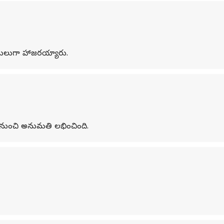
తిథులుగా హాజరయ్యారు.
ర్మ నుంచి అనుమతి లభించింది.