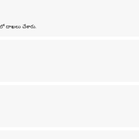
టులో దాఖలు చేశారు.