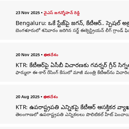
23 Nov 2025
•
వైఎస్ జగన్మోహన్ రెడ్డి
Bengaluru: ఒకే స్టేజ్‌పై జగన్, కేటీఆర్.. స్పెషల్ అట
బెంగళూరులో శనివారం జరిగిన సర్జ్ ఈక్వెస్ట్రియన్ లీగ్ గ్రాం
20 Nov 2025
•
భారతదేశం
KTR: కేటీఆర్‌పై ఏసీబీ విచారణకు గవర్నర్ గ్రీన్ సిగ్న
ఫార్ములా ఈ-కార్ రేసింగ్ కేసులో మాజీ మంత్రి కేటీఆర్‌ను విచార
20 Aug 2025
•
భారతదేశం
KTR: ఉపరాష్ట్రపతి ఎన్నికపై కేటీఆర్ ఆసక్తికర వ్యాఖ
తెలంగాణలో ఉపరాష్ట్రపతి ఎన్నికలలు పొలిటికల్ హీట్ పెంచాయ