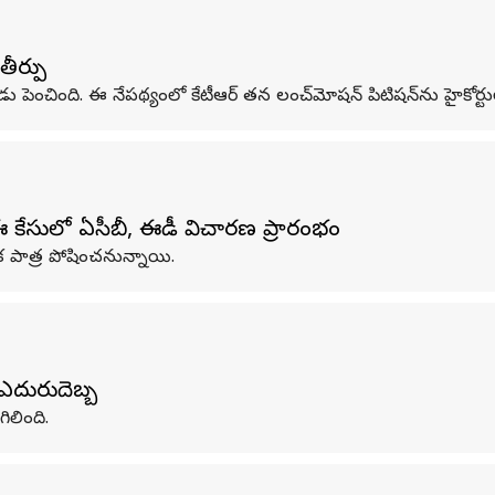
తీర్పు
ుడు పెంచింది. ఈ నేపథ్యంలో కేటీఆర్ తన లంచ్‌మోషన్ పిటిషన్‌ను హైకోర్
 కేసులో ఏసీబీ, ఈడీ విచారణ ప్రారంభం
క పాత్ర పోషించనున్నాయి.
 ఎదురుదెబ్బ
ిలింది.