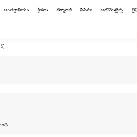
అంతర్జాతీయం
క్రీడలు
టెక్నాలజీ
సినిమా
ఆటోమొబైల్స్
లైఫ్
ర్)
ు
ంది.