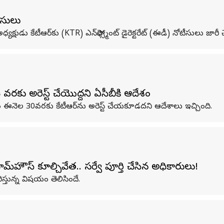
ీసులు
షుడు కేటీఆర్‌కు (KTR) ఎన్‌ఫోర్స్మెంట్ డైరెక్టరేట్ (ఈడీ) నోటీసులు జారీ చ
వరకు అరెస్ట్‌ చేయొద్దని ఏసీబీకి ఆదేశం
ం ఈనెల 30వరకు కేటీఆర్‌ను అరెస్ట్ చేయకూడదని ఆదేశాలు ఇచ్చింది.
‌హౌస్ కూల్చివేత.. సర్వే పూర్తి చేసిన అధికారులు!
్తున్న విషయం తెలిసిందే.