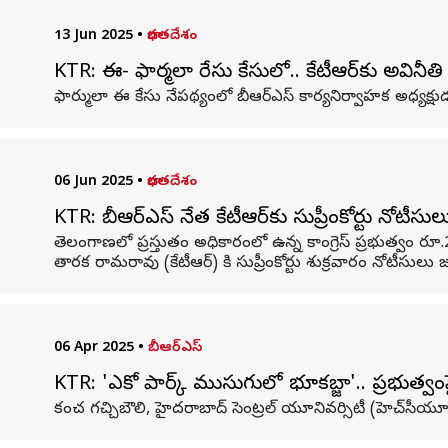
13 Jun 2025
•
భారతదేశం
KTR: ఈ- ఫార్మలా రేసు కేసులో.. కేటీఆర్‌కు అవినీ
ఫార్ములా ఈ కేసు నేపథ్యంలో బీఆర్ఎస్ కార్యనిర్వాహక అధ్యక్షుడ
06 Jun 2025
•
భారతదేశం
KTR: బీఆర్ఎస్ నేత కేటీఆర్‌కు సుప్రీంకోర్టు నోటీసుల
తెలంగాణలో ప్రస్తుతం అధికారంలో ఉన్న కాంగ్రెస్ ప్రభుత్వం రూ.
తారక రామరావు (కేటీఆర్) కి సుప్రీంకోర్టు శుక్రవారం నోటీసులు జా
06 Apr 2025
•
బీఆర్ఎస్
KTR: 'ఎకో పార్క్ ముసుగులో భూకబ్జా'.. ప్రభుత్వంపై
కంచ గచ్చిబౌలి, హైదరాబాద్ సెంట్రల్ యూనివర్సిటీ (హెచ్‌సీయూ) ప