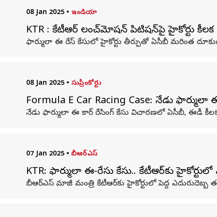
08 Jan 2025
•
ఇండియా
KTR : కేటీఆర్ లంచ్‌మోషన్ పిటిషన్‌పై హైకోర్టు కీలక 
ఫార్ములా ఈ రేస్‌ కేసులో హైకోర్టు తీర్పుతో ఏసీబీ మరింత దూక
08 Jan 2025
•
సుప్రీంకోర్టు
Formula E Car Racing Case: నేడు ఫార్ములా ఈ
నేడు ఫార్ములా ఈ కార్ రేసింగ్ కేసు విచారణలో ఏసీబీ, ఈడీ కీల
07 Jan 2025
•
బీఆర్ఎస్
KTR: ఫార్ములా ఈ-రేసు కేసు.. కేటీఆర్‌కు హైకోర్టులో
బీఆర్ఎస్ మాజీ మంత్రి కేటీఆర్‌కు హైకోర్టులో పెద్ద ఎదురుదెబ్బ తగ