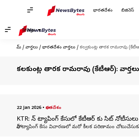
భారతదేశం
బిజినెస్
Telugu
హోమ్
/
వార్తలు
/
భారతదేశం వార్తలు
/
కల్వకుంట్ల తారక రామరావు (కేటీఆ
కల్వకుంట్ల తారక రామరావు (కేటీఆర్): వార్తల
22 Jan 2026
•
భారతదేశం
KTR: ఫోన్ ట్యాపింగ్ కేసులో కేటీఆర్ కు సిట్ నోటీసులు
ఫోన్ ట్యాపింగ్ కేసు విచారణలో మరో కీలక పరిణామం చోటుచేసుకు