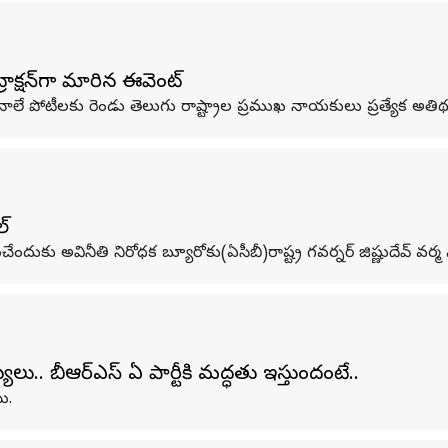
్రాక్షన్‌గా మారిన ఈవెంట్
డ్ ఫినాలే పోటీలకు రెండు తెలుగు రాష్ట్రాల ప్రముఖ నాయకులు ప్రత్యేక అ
ల్
ించేందుకు అవినీతి నిరోధక బ్యూరోకు(ఏసీబీ)రాష్ట్ర గవర్నర్ జిష్ణుదేవ్ వ
్యలు.. బీఆర్ఎస్ ఏ పార్టీకి మద్ధతు ఇస్తుందంటే..
ి.