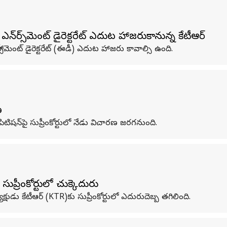
ోర్స్‌మెంట్‌ డైరెక్టరేట్‌ ఎదుట హాజరుకానున్న కేటీఆర్‌
స్‌మెంట్‌ డైరెక్టరేట్‌ (ఈడీ) ఎదుట హాజరు కావాల్సి ఉంది.
ణ
ిటిషన్‌పై సుప్రీంకోర్టులో నేడు విచారణ జరగనుంది.
ుప్రీంకోర్టులో చుక్కెదురు
ుడు కేటీఆర్‌ (KTR)కు సుప్రీంకోర్టులో ఎదురుదెబ్బ తగిలింది.