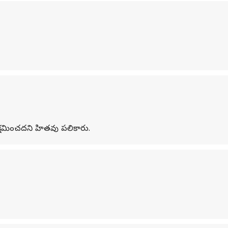
ు క్షమించదని హితవు పలికారు.