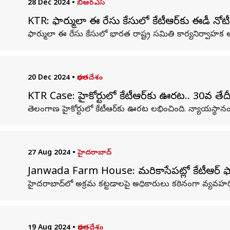
28 Dec 2024
•
బీఆర్ఎస్
KTR: ఫార్ములా ఈ రేసు కేసులో కేటీఆర్‌కు ఈడీ నోట
ఫార్ములా ఈ రేసు కేసులో భారత రాష్ట్ర సమితి కార్యనిర్వాహక అధ్యక్
20 Dec 2024
•
భారతదేశం
KTR Case: హైకోర్టులో కేటీఆర్‌కు ఊరట.. 30వ తేదీ 
తెలంగాణ హైకోర్టులో కేటీఆర్‌కు ఊరట లభించింది. న్యాయస్థాన
27 Aug 2024
•
హైదరాబాద్
Janwada Farm House: మరికాసేపట్లో కేటీఆర్ ఫామ్
హైదరాబాద్‌లో అక్రమ కట్టడాలపై అధికారులు కఠినంగా వ్యవహరిస
19 Aug 2024
•
భారతదేశం