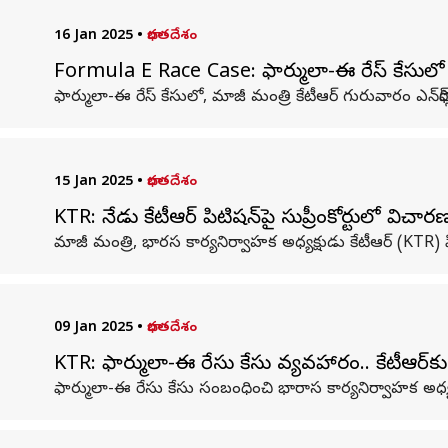
16 Jan 2025
•
భారతదేశం
Formula E Race Case: ఫార్ములా-ఈ రేస్‌ కేసులో ఎన్‌ఫ
ఫార్ములా-ఈ రేస్ కేసులో, మాజీ మంత్రి కేటీఆర్ గురువారం ఎన్‌ఫోర్
15 Jan 2025
•
భారతదేశం
KTR: నేడు కేటీఆర్‌ పిటిషన్‌పై సుప్రీంకోర్టులో విచార
మాజీ మంత్రి, భారస కార్యనిర్వాహక అధ్యక్షుడు కేటీఆర్ (KTR) ప
09 Jan 2025
•
భారతదేశం
KTR: ఫార్ములా-ఈ రేసు కేసు వ్యవహారం.. కేటీఆర్‌కు స
ఫార్ములా-ఈ రేసు కేసు సంబంధించి భారాస కార్యనిర్వాహక అధ్యక్ష