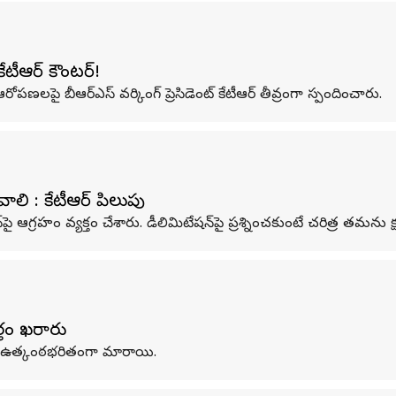
టీఆర్ కౌంటర్!
ోపణలపై బీఆర్ఎస్ వర్కింగ్ ప్రెసిడెంట్ కేటీఆర్ తీవ్రంగా స్పందించారు.
వాలి : కేటీఆర్‌ పిలుపు
్‌పై ఆగ్రహం వ్యక్తం చేశారు. డీలిమిటేషన్‌పై ప్రశ్నించకుంటే చరిత్ర తమన
తం ఖరారు
 ఉత్కంఠభరితంగా మారాయి.