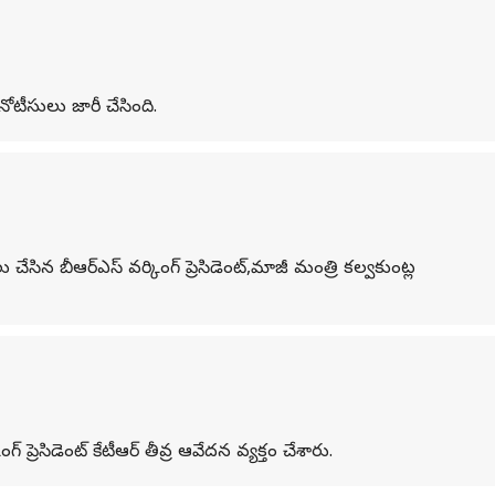
నోటీసులు జారీ చేసింది.
ేసిన బీఆర్ఎస్ వర్కింగ్ ప్రెసిడెంట్,మాజీ మంత్రి కల్వకుంట్ల
్రెసిడెంట్ కేటీఆర్ తీవ్ర ఆవేదన వ్యక్తం చేశారు.