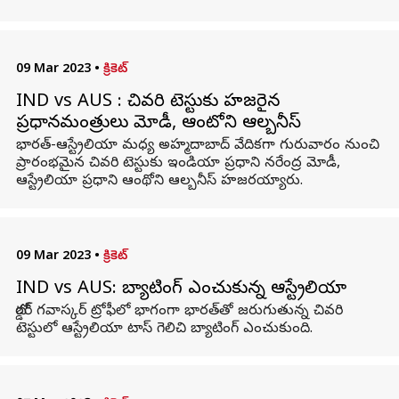
09 Mar 2023
•
క్రికెట్
IND vs AUS : చివరి టెస్టుకు హజరైన
ప్రధానమంత్రులు మోడీ, ఆంటోని ఆల్బనీస్
భారత్-ఆస్ట్రేలియా మధ్య అహ్మదాబాద్ వేదికగా గురువారం నుంచి
ప్రారంభమైన చివరి టెస్టుకు ఇండియా ప్రధాని నరేంద్ర మోడీ,
ఆస్ట్రేలియా ప్రధాని ఆంథోని ఆల్బనీస్ హజరయ్యారు.
09 Mar 2023
•
క్రికెట్
IND vs AUS: బ్యాటింగ్ ఎంచుకున్న ఆస్ట్రేలియా
బోర్డర్ గవాస్కర్ ట్రోఫీలో భాగంగా భారత్‌తో జరుగుతున్న చివరి
టెస్టులో ఆస్ట్రేలియా టాస్ గెలిచి బ్యాటింగ్ ఎంచుకుంది.