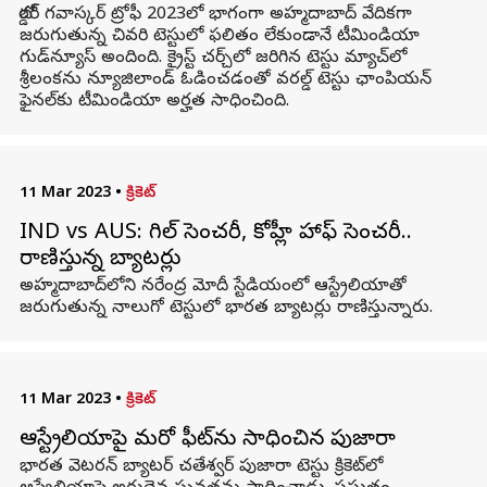
బోర్డర్ గవాస్కర్ ట్రోఫీ 2023లో భాగంగా అహ్మదాబాద్ వేదికగా
జరుగుతున్న చివరి టెస్టులో ఫలితం లేకుండానే టీమిండియా
గుడ్‌న్యూస్ అందింది. క్రైస్ట్ చర్చ్‌లో జరిగిన టెస్టు మ్యాచ్‌లో
శ్రీలంకను న్యూజిలాండ్ ఓడించడంతో వరల్డ్ టెస్టు ఛాంపియన్
ఫైనల్‌కు టీమిండియా అర్హత సాధించింది.
11 Mar 2023
•
క్రికెట్
IND vs AUS: గిల్ సెంచరీ, కోహ్లీ హాఫ్ సెంచరీ..
రాణిస్తున్న బ్యాటర్లు
అహ్మదాబాద్‌లోని నరేంద్ర మోదీ స్టేడియంలో ఆస్ట్రేలియాతో
జరుగుతున్న నాలుగో టెస్టులో భారత బ్యాటర్లు రాణిస్తున్నారు.
11 Mar 2023
•
క్రికెట్
ఆస్ట్రేలియాపై మరో ఫీట్‌ను సాధించిన పుజారా
భారత వెటరన్ బ్యాటర్ చతేశ్వర్ పుజారా టెస్టు క్రికెట్‌లో