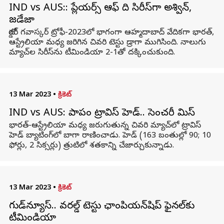
IND vs AUS:: ప్లేయర్స్ ఆఫ్ ది సిరీస్‌గా అశ్విన్,
జడేజా
బోర్డర్ గవాస్కర్ ట్రోఫీ-2023లో భాగంగా ఆహ్మదాబాద్ వేదికగా భారత్,
ఆస్ట్రేలియా మధ్య జరిగిన చివరి టెస్టు డ్రాగా ముగిసింది. నాలుగు
మ్యాచ్‌ల సిరీస్‌ను టీమిండియా 2-1తో దక్కించుకుంది.
13 Mar 2023
•
క్రికెట్
IND vs AUS: పాపం ట్రావిస్ హెడ్.. సెంచరీ మిస్
భారత్-ఆస్ట్రేలియా మధ్య జరుగుతున్న చివరి మ్యాచ్‌లో ట్రావిస్
హెడ్ బ్యాటింగ్‌లో బాగా రాణించాడు. హెడ్ (163 బంతుల్లో 90; 10
ఫోర్లు, 2 సిక్సర్లు) త్రుటిలో శతకాన్ని చేజార్చుకున్నాడు.
13 Mar 2023
•
క్రికెట్
గుడ్‌న్యూస్.. వరల్డ్ టెస్టు ఛాంపియన్‌షిప్‌ ఫైనల్‌కు
టీమిండియా