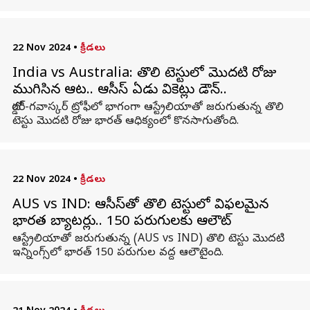
22 Nov 2024
•
క్రీడలు
India vs Australia: తొలి టెస్టులో మొదటి రోజు
ముగిసిన ఆట.. ఆసీస్‌ ఏడు వికెట్లు డౌన్..
బోర్డర్-గవాస్కర్ ట్రోఫీలో భాగంగా ఆస్ట్రేలియాతో జరుగుతున్న తొలి
టెస్టు మొదటి రోజు భారత్‌ ఆధిక్యంలో కొనసాగుతోంది.
22 Nov 2024
•
క్రీడలు
AUS vs IND: ఆసీస్‌తో తొలి టెస్టులో విఫలమైన
భారత బ్యాటర్లు.. 150 పరుగులకు ఆలౌట్
ఆస్ట్రేలియాతో జరుగుతున్న (AUS vs IND) తొలి టెస్టు మొదటి
ఇన్నింగ్స్‌లో భారత్ 150 పరుగుల వద్ద ఆలౌటైంది.