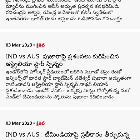
బోర్డర్ గవాస్కర్ ట్రోఫీలో ముందంజలో ఉంది. మూడు రోజుల్లోనే
మ్యాచ్‌ను ముగించిన ఆసీస్ అద్భుత ప్రదర్శన కనభరిచింది.
రవిచంద్రన్ అశ్విన్, రవీంద్ర జడేజాలతో కలిసి స్వదేశంలో
ఇంతవరకూ భారత్ రెండు టెస్టులను ఓడిపోవడం గమనార్హం.
03 Mar 2023
•
క్రికెట్
IND vs AUS: పుజారాపై ప్రశంసలు కురిపించిన
ఆస్ట్రేలియా స్టార్ స్పిన్నర్
ఇండోర్‌లోని హోల్కర్ స్టేడియంలో జరిగిన మూడో టెస్టు రెండో
ఇన్నింగ్స్‌లో భారత స్టార్ బ్యాట్‌మెన్ చతేశ్వర్ పుజారా అద్భుతంగా
రాణించాడని ఆస్ట్రేలియా స్టార్ స్పిన్నర్ నాథన్ లియాన్
ప్రశంసించాడు. ఇండోర్ వేదికగా ఒకవైపు వికెట్లు కోల్పోతున్న మరో
ఎండ్‌లో టీమిండియాను స్కోరును పుజారా కదిలించాడు.
03 Mar 2023
•
క్రికెట్
IND vs AUS : టీమిండియాపై ప్రతీకారం తీర్చుకున్న