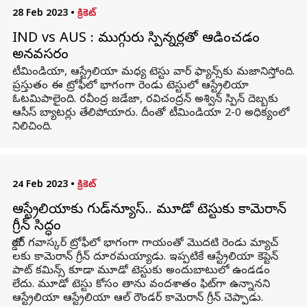
28 Feb 2023
•
క్రికెట్
IND vs AUS : ముగ్గురు స్పిన్నర్లతో ఆడించడం
అనవసరం
టీమిండియా, ఆస్ట్రేలియా మధ్య టెస్టు వార్ ఫ్యాన్స్‌కు మజానిస్తోంది.
ప్రస్తుతం ఈ ట్రోఫీలో భాగంగా రెండు టెస్టులో ఆస్ట్రేలియా
ఓటమిపాలైంది. రవీంద్ర జడేజా, రవిచంద్రన్ అశ్విన్ స్పిన్ దెబ్బకు
ఆసీస్ బ్యాటర్లు తేలిపోయారు. దీంతో టీమిండియా 2-0 అధిక్యంలో
నిలిచింది.
24 Feb 2023
•
క్రికెట్
ఆస్ట్రేలియాకు గుడ్‌న్యూస్.. మూడో టెస్టుకు కామెరాన్
గ్రీన్ సిద్ధం
బోర్డర్ గవాస్కర్ ట్రోఫీలో భాగంగా గాయంతో మొదటి రెండు మ్యాచ్
లకు కామెరాన్ గ్రీన్ దూరమయ్యాడు. ఇప్పటికే ఆస్ట్రేలియా కెప్టెన్
పాట్ కమిన్స్ కూడా మూడో టెస్టుకు అందుబాటులో ఉండడం
లేదు. మూడో టెస్టు కోసం తాను వందశాతం ఫిట్‌గా ఉన్నానని
ఆస్ట్రేలియా ఆస్ట్రేలియా ఆల్ రౌండర్ కామెరాన్ గ్రీన్ చెప్పాడు.