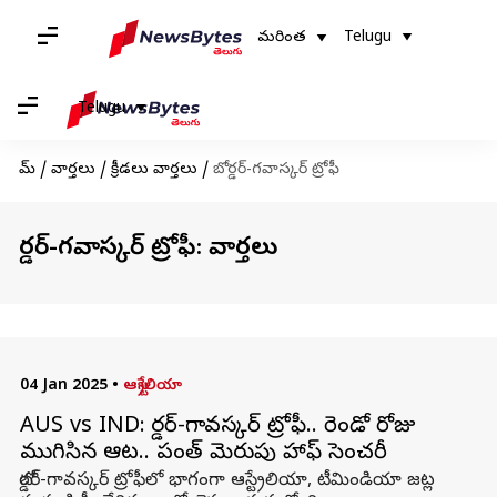
మరింత
Telugu
Telugu
హోమ్
/
వార్తలు
/
క్రీడలు వార్తలు
/
బోర్డర్-గవాస్కర్ ట్రోఫీ
బోర్డర్-గవాస్కర్ ట్రోఫీ: వార్తలు
04 Jan 2025
•
ఆస్ట్రేలియా
AUS vs IND: బోర్డర్-గావస్కర్ ట్రోఫీ.. రెండో రోజు
ముగిసిన ఆట.. పంత్ మెరుపు హాఫ్ సెంచరీ
బోర్డర్-గావస్కర్ ట్రోఫీలో భాగంగా ఆస్ట్రేలియా, టీమిండియా జట్ల