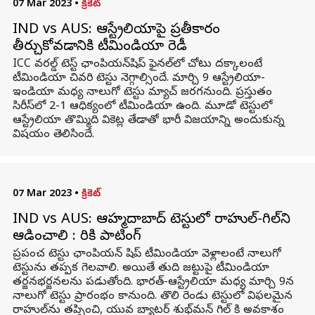
07 Mar 2023
•
క్రికెట్
IND vs AUS: ఆస్ట్రేలియాపై ప్రతీకారం
తీర్చుకోవడానికి టీమిండియా రెడీ
ICC వరల్డ్ టెస్ట్ ఛాంపియన్‌షిప్ ఫైనల్‌లో చోటు దక్కాలంటే
టీమిండియా చివరి టెస్టు నెగ్గాల్సిందే. మార్చి 9 ఆస్ట్రేలియా-
ఇండియా మధ్య నాలుగో టెస్టు మ్యాచ్ జరగనుంది. ప్రస్తుతం
సిరీస్‌లో 2-1 ఆధిక్యంలో టీమిండియా ఉంది. మూడో టెస్టులో
ఆస్ట్రేలియా తొమ్మిది వికెట్ల తేడాతో భారీ విజయాన్ని అందుకున్న
విషయం తెలిసిందే.
07 Mar 2023
•
క్రికెట్
IND vs AUS: ఆహ్మదాబాద్ టెస్టులో రాహుల్-గిల్‌ని
ఆడించాలి : రికి పాటింగ్
ప్రపంచ టెస్టు ఛాంపియన్ షిప్ టీమిండియా వెళ్లాలంటే నాలుగో
టెస్టును తప్పక గెలవాలి. అయితే తుది జట్టుపై టీమిండియా
తర్జనభర్జనలను పడుతోంది. భారత్-ఆస్ట్రేలియా మధ్య మార్చి 9న
నాలుగో టెస్టు ప్రారంభం కానుంది. తొలి రెండు టెస్టులో విఫలమైన
రాహుల్‌ను తప్పించి, యువ బ్యాటర్ శుభ్‌మన్ గిల్ కి అవకాశం