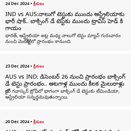
24 Dec 2024
•
క్రీడలు
IND vs AUS:నాలుగో టెస్టుకు ముందు ఆస్ట్రేలియాకు
భారీ షాక్.. బాక్సింగ్ డే టెస్ట్‌కు ముందు ట్రావిస్ హెడ్ కి
గాయం
భార‌త్, ఆస్ట్రేలియా జట్ల మధ్య నాలుగో టెస్టు మ్యాచ్ గురువారం
నుంచి మెల్‌బోర్న్‌లో ప్రారంభం కానుంది.
23 Dec 2024
•
క్రీడలు
AUS vs IND: డిసెంబర్‌ 26 నుంచి ప్రారంభం బాక్సింగ్‌
డే టెస్టు ప్రారంభం.. ఆటగాళ్ల ముందు కీలక మైలురాళ్లు
బోర్డర్‌ గవాస్కర్‌ ట్రోఫీలో భాగంగా బాక్సింగ్‌ డే టెస్టుకు టీమిండియా,
ఆస్ట్రేలియా సన్నద్ధమవుతున్నాయి.
20 Dec 2024
•
క్రీడలు