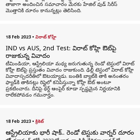
తాజాగా అందించిన సమాచారం మేరకు హేజిల్ వుడ్ సిరీస్
మొత్తానికి దూరం కానున్నట్లు తెలిసింది.
18 Feb 2023
•
విరాట్ కోహ్లీ
IND vs AUS, 2nd Test: విరాట్‌ కోహ్లి ఔట్‌పై
రాజుకున్న వివాదం
టీమిండియా, ఆస్ట్రేలియా మధ్య జరుగుతున్న రెండో టెస్టులో విరాట్
కోహ్లీ ఔట్‌పై ప్రస్తుతం వివాదం రాజుకుంది. ఢిల్లీ టెస్టులో విరాట్ కోహ్లీ
వివాదాస్పదరీతిలో ఔటయ్యాడు. బంతికి బ్యాట్‌కి తాకి అనంతరం
ఫ్యాడ్‌కి తాకినట్లు రిప్లైలో కనిపిస్తున్నా కోహ్లీ ఔట్ అంటూ
ప్రకటించారు. దీనిపై థర్డ్ ఆంపైర్ కూడా స్పష్టమైన నిర్ణయానికి
రాలేకపోవడం గమనార్హం.
18 Feb 2023
•
క్రికెట్
ఆస్ట్రేలియాకు భారీ షాక్.. రెండో టెస్టుకు వార్నర్ దూరం