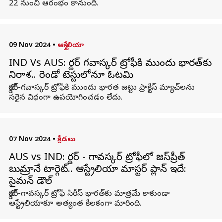
22 నుంచి ఆరంభం కానుంది.
09 Nov 2024
•
ఆస్ట్రేలియా
IND Vs AUS: బోర్డర్ గవాస్కర్ ట్రోఫీకి ముందు భారత్‌కు‌
నిరాశ.. రెండో టెస్టులోనూ ఓటమి
బోర్డర్-గవాస్కర్ ట్రోఫీకి ముందు భారత జట్టు ప్రాక్టీస్ మ్యాచ్‌లను
సరైన విధంగా ఉపయోగించడం లేదు.
07 Nov 2024
•
క్రీడలు
AUS vs IND: బోర్డర్ - గావస్కర్ ట్రోఫీలో జస్‌ప్రీత్
బుమ్రానే టార్గెట్‌.. ఆస్ట్రేలియా మాస్టర్‌ ప్లాన్‌ ఇదే:
సైమన్ డౌల్
బోర్డర్-గావస్కర్ ట్రోఫీ సిరీస్‌ భారత్‌కు మాత్రమే కాకుండా
ఆస్ట్రేలియాకూ అత్యంత కీలకంగా మారింది.