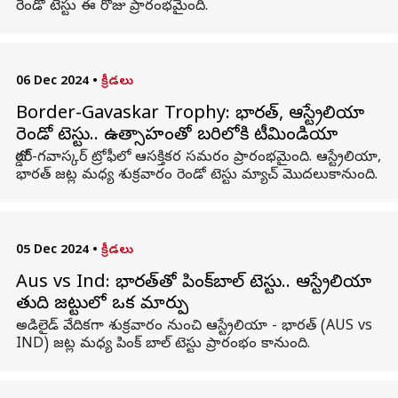
రెండో టెస్టు ఈ రోజు ప్రారంభమైంది.
06 Dec 2024
•
క్రీడలు
Border-Gavaskar Trophy: భారత్, ఆస్ట్రేలియా
రెండో టెస్టు.. ఉత్సాహంతో బరిలోకి టీమిండియా
బోర్డర్‌-గవాస్కర్‌ ట్రోఫీలో ఆసక్తికర సమరం ప్రారంభమైంది. ఆస్ట్రేలియా,
భారత్‌ జట్ల మధ్య శుక్రవారం రెండో టెస్టు మ్యాచ్‌ మొదలుకానుంది.
05 Dec 2024
•
క్రీడలు
Aus vs Ind: భారత్‌తో పింక్‌బాల్ టెస్టు.. ఆస్ట్రేలియా
తుది జట్టులో ఒక మార్పు
అడిలైడ్ వేదికగా శుక్రవారం నుంచి ఆస్ట్రేలియా - భారత్ (AUS vs
IND) జట్ల మధ్య పింక్ బాల్ టెస్టు ప్రారంభం కానుంది.