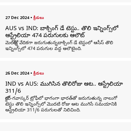
27 Dec 2024
•
క్రీడలు
AUS vs IND: బాక్సింగ్‌ డే టెస్టు.. తొలి ఇన్నింగ్స్‌లో
ఆస్ట్రేలియా 474 పరుగులకు ఆలౌట్
మెల్‌బోర్న్ వేదికగా జరుగుతున్నబాక్సింగ్ డే టెస్టులో ఆసీస్ తొలి
ఇన్నింగ్స్‌లో 474 పరుగుల వద్ద ఆలౌటైంది.
26 Dec 2024
•
క్రీడలు
IND vs AUS: ముగిసిన తొలిరోజు ఆట.. ఆస్ట్రేలియా
311/6
బోర్డర్‌-గవాస్కర్‌ ట్రోఫీలో భాగంగా భారత్‌తో జరుగుతున్న నాలుగో
టెస్టు తొలి ఇన్నింగ్స్‌లో మొదటి రోజు ఆట ముగిసే సమయానికి
ఆస్ట్రేలియా 311/6 పరుగులతో నిలిచింది.