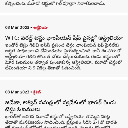
కల్పించింది. మూడో టెస్టులో గిల్ పూర్తిగా నిరాశపరిచాడు.
03 Mar 2023
•
ఆస్ట్రేలియా
WTC: వరల్డ్ టెస్టు ఛాంపియన్ షిప్ ఫైనల్లో ఆస్ట్రేలియా
ఇండోర్ టెస్టు గెలిచి ఐసీసీ ప్రపంచ టెస్టు ఛాంపియన్ షిప్ ఫైనల్‌కు
అర్హత సాధించాలని టీమిండియా ప్రయత్నించింది. కానీ ఈ పోరులో
ఆస్ట్రేలియా గెలిచి తొలుత చోటు దక్కించుకుంది. రెండు టెస్టులలో
ఘోర ఓటముల తర్వాత పుంజుకున్న ఆస్ట్రేలియా.. మూడో టెస్టులో
టీమిండియా ని 9 వికెట్ల తేడాతో ఓడించింది.
03 Mar 2023
•
క్రికెట్
జడేజా, అశ్విన్‌ సమక్షంలో స్వదేశంలో భారత్ రెండు
టెస్టు ఓటములు
భారత్‌తో జరిగిన మూడో టెస్టులో ఆస్ట్రేలియా తొమ్మిది వికెట్ల
తేడాతో ఘనవిజయం సాధించింది. ప్రస్తుతం సిరీస్‌ 2-1తో భారత్‌