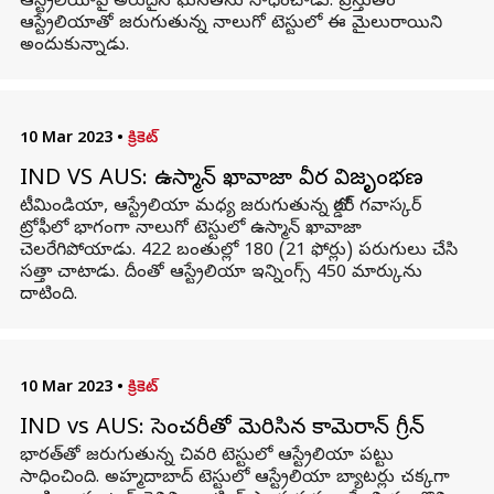
ఆస్ట్రేలియాపై అరుదైన ఘనతను సాధించాడు. ప్రస్తుతం
ఆస్ట్రేలియాతో జరుగుతున్న నాలుగో టెస్టులో ఈ మైలురాయిని
అందుకున్నాడు.
10 Mar 2023
•
క్రికెట్
IND VS AUS: ఉస్మాన్ ఖావాజా వీర విజృంభణ
టీమిండియా, ఆస్ట్రేలియా మధ్య జరుగుతున్న బోర్డర్ గవాస్కర్
ట్రోఫీలో భాగంగా నాలుగో టెస్టులో ఉస్మాన్ ఖావాజా
చెలరేగిపోయాడు. 422 బంతుల్లో 180 (21 ఫోర్లు) పరుగులు చేసి
సత్తా చాటాడు. దీంతో ఆస్ట్రేలియా ఇన్నింగ్స్ 450 మార్కును
దాటింది.
10 Mar 2023
•
క్రికెట్
IND vs AUS: సెంచరీతో మెరిసిన కామెరాన్ గ్రీన్
భారత్‌తో జరుగుతున్న చివరి టెస్టులో ఆస్ట్రేలియా పట్టు
సాధించింది. అహ్మదాబాద్ టెస్టులో ఆస్ట్రేలియా బ్యాటర్లు చక్కగా