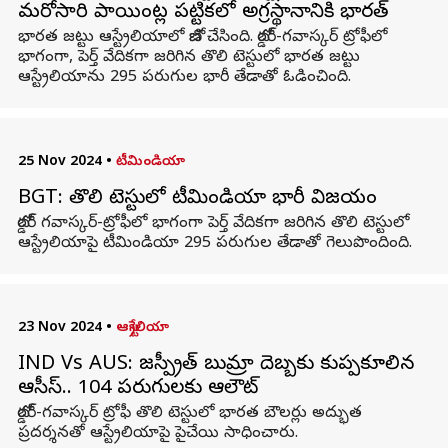
మరోసారి పాయింట్ల పట్టికలో అగ్రస్థానానికి భారత్
భారత జట్టు ఆస్ట్రేలియాలో బోణి చేసింది. బోర్డర్-గవాస్కర్ ట్రోఫీలో
భాగంగా, పెర్త్ వేదికగా జరిగిన తొలి టెస్టులో భారత జట్టు
ఆస్ట్రేలియాను 295 పరుగుల భారీ తేడాతో ఓడించింది.
25 Nov 2024
•
టీమిండియా
BGT: తొలి టెస్టులో టీమిండియా భారీ విజయం
బోర్డర్ గవాస్కర్-ట్రోఫీలో భాగంగా పెర్త్ వేదికగా జరిగిన తొలి టెస్టులో
ఆస్ట్రేలియాపై టీమిండియా 295 పరుగుల తేడాతో గెలుపొందింది.
23 Nov 2024
•
ఆస్ట్రేలియా
IND Vs AUS: జస్ప్రీత్ బుమ్రా దెబ్బకు కుప్పకూలిన
ఆసీస్.. 104 పరుగులకు ఆలౌట్
బోర్డర్-గవాస్కర్ ట్రోఫీ తొలి టెస్టులో భారత బౌలర్లు అద్భుత
ప్రదర్శనతో ఆస్ట్రేలియాపై పైచేయి సాధించారు.