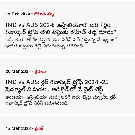
11 Oct 2024
•
రోహిత్ శర్మ
IND vs AUS 2024: ఆస్ట్రేలియాలో జరిగే బోర్డర్
గవాస్కర్ ట్రోఫీ తొలి టెస్టుకు రోహిత్ శర్మ దూరం?
ఆస్ట్రేలియాతో కీలకమైన టెస్టు సిరీస్ సమీపిస్తున్న నేపథ్యంలో
భారత జట్టుకు గట్టి ఎదురుదెబ్బ తగిలింది.
26 Mar 2024
•
క్రీడలు
IND vs AUS: బోర్డర్ గవాస్కర్ ట్రోఫీ 2024 -25
షెడ్యూల్ విడుదల.. అడిలైడ్‌లో డే నైట్ టెస్ట్
ఇండియా- ఆస్ట్రేలియా మ‌ధ్య జ‌రిగే ఐదు టెస్టు మ్యాచ్⁭ల బోర్డర్-
గవాస్కర్ ట్రోఫీ సిరీస్ జరుగనుంది.
13 Mar 2023
•
క్రికెట్