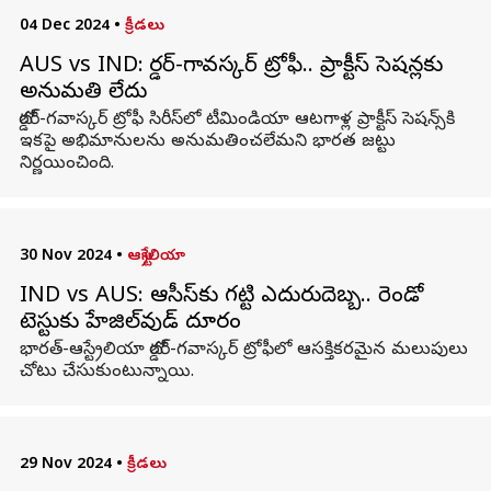
04 Dec 2024
•
క్రీడలు
AUS vs IND: బోర్డర్-గావస్కర్ ట్రోఫీ.. ప్రాక్టీస్‌ సెషన్లకు
అనుమతి లేదు
బోర్డర్-గవాస్కర్ ట్రోఫీ సిరీస్‌లో టీమిండియా ఆటగాళ్ల ప్రాక్టీస్ సెషన్స్‌కి
ఇకపై అభిమానులను అనుమతించలేమని భారత జట్టు
నిర్ణయించింది.
30 Nov 2024
•
ఆస్ట్రేలియా
IND vs AUS: ఆసీస్‌కు గట్టి ఎదురుదెబ్బ.. రెండో
టెస్టుకు హేజిల్‌వుడ్ దూరం
భారత్-ఆస్ట్రేలియా బోర్డర్-గవాస్కర్ ట్రోఫీలో ఆసక్తికరమైన మలుపులు
చోటు చేసుకుంటున్నాయి.
29 Nov 2024
•
క్రీడలు