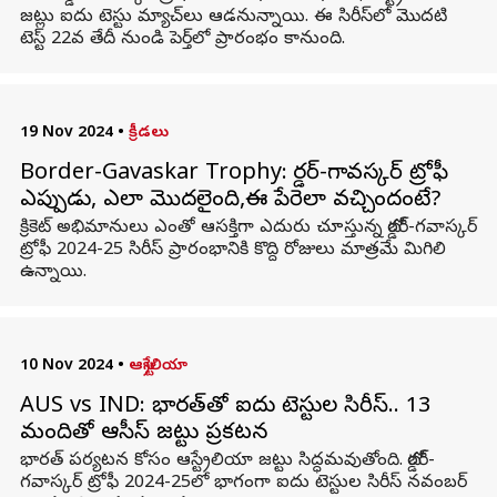
జట్లు ఐదు టెస్టు మ్యాచ్‌లు ఆడనున్నాయి. ఈ సిరీస్‌లో మొదటి
టెస్ట్ 22వ తేదీ నుండి పెర్త్‌లో ప్రారంభం కానుంది.
19 Nov 2024
•
క్రీడలు
Border-Gavaskar Trophy: బోర్డర్-గావస్కర్ ట్రోఫీ
ఎప్పుడు, ఎలా మొదలైంది,ఈ పేరెలా వచ్చిందంటే?
క్రికెట్‌ అభిమానులు ఎంతో ఆసక్తిగా ఎదురు చూస్తున్న బోర్డర్-గవాస్కర్
ట్రోఫీ 2024-25 సిరీస్‌ ప్రారంభానికి కొద్ది రోజులు మాత్రమే మిగిలి
ఉన్నాయి.
10 Nov 2024
•
ఆస్ట్రేలియా
AUS vs IND: భారత్‌తో ఐదు టెస్టుల సిరీస్‌.. 13
మందితో ఆసీస్ జట్టు ప్రకటన
భారత్ పర్యటన కోసం ఆస్ట్రేలియా జట్టు సిద్ధమవుతోంది. బోర్డర్-
గవాస్కర్ ట్రోఫీ 2024-25లో భాగంగా ఐదు టెస్టుల సిరీస్‌ నవంబర్