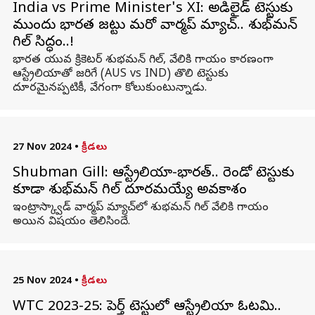
India vs Prime Minister's XI: అడిలైడ్ టెస్టుకు
ముందు భారత జట్టు మరో వార్మప్ మ్యాచ్.. శుభ్‌మన్‌
గిల్‌ సిద్ధం..!
భారత యువ క్రికెటర్ శుభమన్ గిల్, వేలికి గాయం కారణంగా
ఆస్ట్రేలియాతో జరిగే (AUS vs IND) తొలి టెస్టుకు
దూరమైనప్పటికీ, వేగంగా కోలుకుంటున్నాడు.
27 Nov 2024
•
క్రీడలు
Shubman Gill: ఆస్ట్రేలియా-భారత్‌.. రెండో టెస్టుకు
కూడా శుభ్‌మన్ గిల్ దూరమయ్యే అవకాశం
ఇంట్రాస్క్వాడ్‌ వార్మప్ మ్యాచ్‌లో శుభమన్ గిల్ వేలికి గాయం
అయిన విషయం తెలిసిందే.
25 Nov 2024
•
క్రీడలు
WTC 2023-25: పెర్త్ టెస్టులో ఆస్ట్రేలియా ఓటమి..