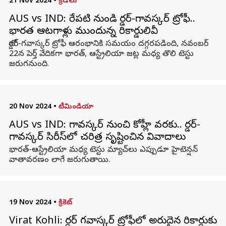
21 Nov 2024
•
క్రీడలు
AUS vs IND: రేపటి నుండి బోర్డర్-గావస్కర్ ట్రోఫీ..
భారత ఆటగాళ్లు ముందున్న రికార్డులివీ
బోర్డర్-గవాస్కర్ ట్రోఫీ ఆరంభానికి సమయం దగ్గరపడింది, నవంబర్
22న పెర్త్ వేదికగా భారత్, ఆస్ట్రేలియా జట్ల మధ్య తొలి టెస్టు
జరుగనుంది.
20 Nov 2024
•
టీమిండియా
AUS vs IND: గావస్కర్ నుంచి కోహ్లీ వరకు.. బోర్డర్-
గావస్కర్ సిరీస్‌లో చరిత్ర సృష్టించిన వివాదాలు
భారత్-ఆస్ట్రేలియా మధ్య టెస్టు మ్యాచ్‌లు ఎప్పుడూ హైటెన్షన్
వాతావరణం లాగే జరుగుతాయి.
19 Nov 2024
•
క్రికెట్
Virat Kohli: బోర్డర్ గవాస్కర్ ట్రోఫీలో అరుదైన రికార్డుకు