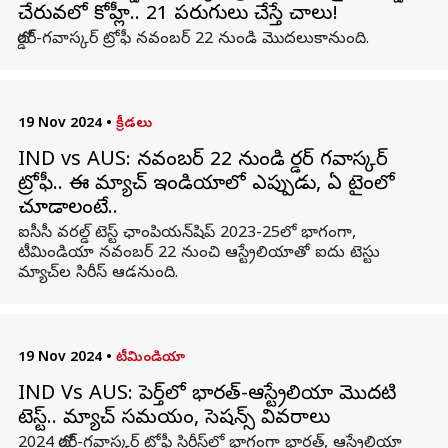
చేరువలో కోహ్లీ.. 21 పరుగులు చేస్తే చాలు!
బోర్డర్-గవాస్కర్ ట్రోఫీ నవంబర్ 22 నుండి మొదలుకానుంది.
19 Nov 2024
•
క్రీడలు
IND vs AUS: నవంబర్ 22 నుండి బోర్డర్ గవాస్కర్
ట్రోఫీ.. ఈ మ్యాచ్ ఇండియాలో ఎప్పుడు, ఏ టైంలో
చూడాలంటే..
ఐసీసీ వరల్డ్ టెస్ట్ ఛాంపియన్‌షిప్ 2023-25‌లో భాగంగా,
టీమిండియా నవంబర్ 22 నుంచి ఆస్ట్రేలియాతో ఐదు టెస్టు
మ్యాచ్‌ల సిరీస్ ఆడనుంది.
19 Nov 2024
•
టీమిండియా
IND Vs AUS: పెర్త్‌లో భారత్-ఆస్ట్రేలియా మొదటి
టెస్ట్.. మ్యాచ్ సమయం, సెషన్స్ వివరాలు
2024 బోర్డర్-గవాస్కర్ ట్రోఫీ సిరీస్‌లో భాగంగా భారత్, ఆస్ట్రేలియా