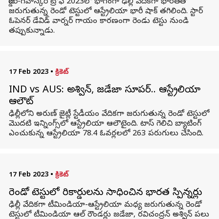
బోర్డర్-గవాస్కర్ ట్రోఫీ 2023లో భాగంగా ఢిల్లీ వేదికగా భారత్‌తో
జరుగుతున్న రెండో టెస్టులో ఆస్ట్రేలియా భారీ షాక్ తగిలింది. స్టార్
ఓపెనర్ డేవిడ్ వార్నర్ గాయం కారణంగా రెండు టెస్టు నుండి
తప్పుకున్నాడు.
17 Feb 2023
•
క్రికెట్
IND vs AUS: అశ్విన్, జడేజా సూపర్.. ఆస్ట్రేలియా
ఆలౌట్
ఢిల్లీలోని అరుణ్ జైట్లీ స్టేడీయం వేదికగా జరుగుతున్న రెండో టెస్టులో
మొదటి ఇన్నింగ్స్‌లో ఆస్ట్రేలియా ఆలౌటైంది. టాస్ గెలిచి బ్యాటింగ్
ఎంచుకున్న ఆస్ట్రేలియా 78.4 ఓవర్లలలో 263 పరుగులు చేసింది.
17 Feb 2023
•
క్రికెట్
రెండో టెస్టులో రికార్డులను సాధించిన భారత స్పిన్నర్లు
ఢిల్లీ వేదికగా టీమిండియా-ఆస్ట్రేలియా మధ్య జరుగుతున్న రెండో
టెస్టులో టీమిండియా ఆల్ రౌండర్లు జడేజా, రవిచంద్రన్ అశ్విన్ పలు