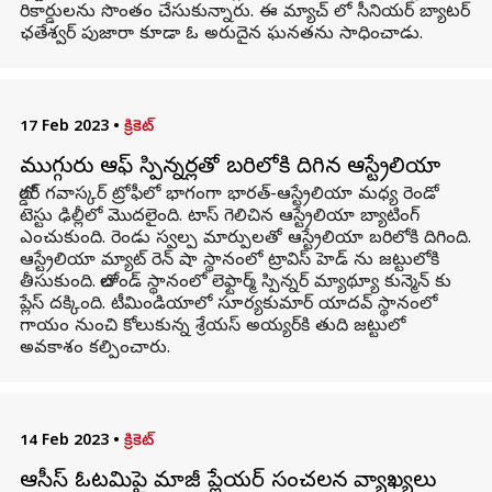
రికార్డులను సొంతం చేసుకున్నారు. ఈ మ్యాచ్ లో సీనియర్ బ్యాటర్
ఛతేశ్వర్ పుజారా కూడా ఓ అరుదైన ఘనతను సాధించాడు.
17 Feb 2023
•
క్రికెట్
ముగ్గురు ఆఫ్ స్పిన్నర్లతో బరిలోకి దిగిన ఆస్ట్రేలియా
బోర్డర్ గవాస్కర్ ట్రోఫీలో భాగంగా భారత్-ఆస్ట్రేలియా మధ్య రెండో
టెస్టు ఢిల్లీలో మొదలైంది. టాస్ గెలిచిన ఆస్ట్రేలియా బ్యాటింగ్
ఎంచుకుంది. రెండు స్వల్ప మార్పులతో ఆస్ట్రేలియా బరిలోకి దిగింది.
ఆస్ట్రేలియా మ్యాట్ రెన్ షా స్థానంలో ట్రావిస్ హెడ్ ను జట్టులోకి
తీసుకుంది. బోలాండ్ స్థానంలో లెఫ్టార్మ్ స్పిన్నర్ మ్యాథ్యూ కున్మెన్ కు
ప్లేస్ దక్కింది. టీమిండియాలో సూర్యకుమార్ యాదవ్ స్థానంలో
గాయం నుంచి కోలుకున్న శ్రేయస్ అయ్యర్‌కి తుది జట్టులో
అవకాశం కల్పించారు.
14 Feb 2023
•
క్రికెట్
ఆసీస్ ఓటమిపై మాజీ ప్లేయర్ సంచలన వ్యాఖ్యలు