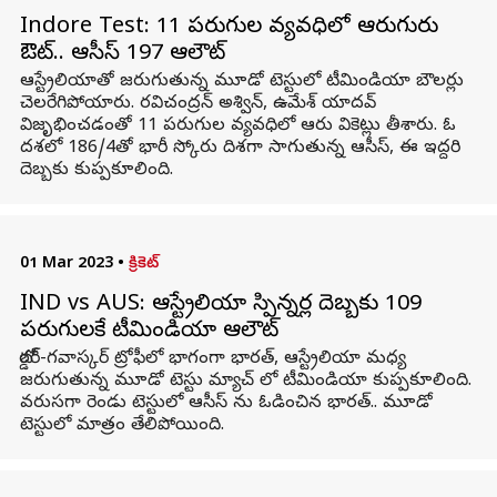
Indore Test: 11 పరుగుల వ్యవధిలో ఆరుగురు
ఔట్.. ఆసీస్ 197 ఆలౌట్
ఆస్ట్రేలియాతో జరుగుతున్న మూడో టెస్టులో టీమిండియా బౌలర్లు
చెలరేగిపోయారు. రవిచంద్రన్ అశ్విన్, ఉమేశ్ యాదవ్
విజృభించడంతో 11 పరుగుల వ్యవధిలో ఆరు వికెట్లు తీశారు. ఓ
దశలో 186/4తో భారీ స్కోరు దిశగా సాగుతున్న ఆసీస్, ఈ ఇద్దరి
దెబ్బకు కుప్పకూలింది.
01 Mar 2023
•
క్రికెట్
IND vs AUS: ఆస్ట్రేలియా స్పిన్నర్ల దెబ్బకు 109
పరుగులకే టీమిండియా ఆలౌట్
బోర్డర్-గవాస్కర్ ట్రోఫీలో భాగంగా భారత్, ఆస్ట్రేలియా మధ్య
జరుగుతున్న మూడో టెస్టు మ్యాచ్ లో టీమిండియా కుప్పకూలింది.
వరుసగా రెండు టెస్టులో ఆసీస్ ను ఓడించిన భారత్.. మూడో
టెస్టులో మాత్రం తేలిపోయింది.