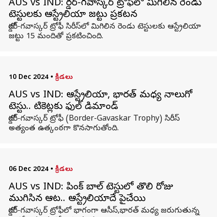
AUS vs IND: బోర్డర్-గవాస్కర్ ట్రోఫీలో మిగిలిన రెండు
టెస్టులకు ఆస్ట్రేలియా జట్టు ప్రకటన
బోర్డర్-గవాస్కర్ ట్రోఫీ సిరీస్‌లో మిగిలిన రెండు టెస్టులకు ఆస్ట్రేలియా
జట్టు 15 మందితో ప్రకటించింది.
10 Dec 2024
•
క్రీడలు
AUS vs IND: ఆస్ట్రేలియా, భారత్ మధ్య నాలుగో
టెస్టు.. టికెట్లకు ఫుల్ డిమాండ్
బోర్డర్-గవాస్కర్ ట్రోఫీ (Border-Gavaskar Trophy) సిరీస్
అత్యంత ఉత్కంఠగా కొనసాగుతోంది.
06 Dec 2024
•
క్రీడలు
AUS vs IND: పింక్‌ బాల్‌ టెస్టులో తొలి రోజు
ముగిసిన ఆట.. ఆస్ట్రేలియాదే పైచేయి
బోర్డర్-గవాస్కర్ ట్రోఫీలో భాగంగా ఆసీస్,భారత్ మధ్య జరుగుతున్న