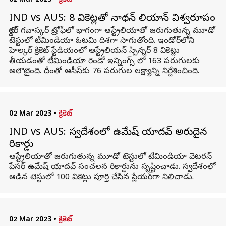
02 Mar 2023
•
క్రికెట్
IND vs AUS: 8 వికెట్లతో నాథన్ లియాన్ విశ్వరూపం
బోర్డర్ గవాస్కర్ ట్రోఫీలో భాగంగా ఆస్ట్రేలియాతో జరుగుతున్న మూడో
టెస్టులో టీమిండియా ఓటమి దిశగా సాగుతోంది. ఇండోర్‌లోని
హెల్కర్ క్రికెట్ స్టేడియంలో ఆస్ట్రేలియన్ స్పిన్నర్ 8 వికెట్లు
తీయడంతో టీమిండియా రెండో ఇన్నింగ్స్ లో 163 పరుగులకు
అలౌటైంది. దీంతో ఆసీస్‌కు 76 పరుగుల లక్ష్యాన్ని నిర్దేశించింది.
02 Mar 2023
•
క్రికెట్
IND vs AUS: స్వదేశంలో ఉమేష్ యాదవ్ అరుదైన
రికార్డు
ఆస్ట్రేలియాతో జరుగుతున్న మూడో టెస్టులో టీమిండియా వెటరన్
పేసర్ ఉమేష్ యాదవ్ సంచలన రికార్డును సృష్టించాడు. స్వదేశంలో
ఆడిన టెస్టులో 100 వికెట్లు పూర్తి చేసిన ప్లేయర్‌గా నిలిచాడు.
02 Mar 2023
•
క్రికెట్