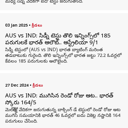
మధ్య సిడ్నీ వేదికగా ఐదో టెస్టు జరుగుతోంది.
03 Jan 2025
•
క్రీడలు
AUS vs IND: సిడ్నీ టెస్టు తొలి ఇన్నింగ్స్‌లో 185
పరుగులకే భారత్ ఆలౌట్.. ఆస్ట్రేలియా 9/1
సిడ్నీ టెస్టులో (AUS vs IND) భారత బ్యాటింగ్‌ మరింత
తడబాటుకు గురైంది. తొలి ఇన్నింగ్స్‌లో భారత జట్టు 72.2 ఓవర్లలో
కేవలం 185 పరుగులకు ఆలౌటైంది.
27 Dec 2024
•
క్రీడలు
AUS vs IND: ముగిసిన రెండో రోజు ఆట.. భారత్‌
స్కోరు 164/5
మెల్‌బోర్న్ వేదికగా జరుగుతున్న బాక్సింగ్ డే టెస్టులో రెండో రోజు ఆట
ముగిసే సమయానికి భారత్ 46 ఓవర్లలో ఐదు వికెట్ల నష్టానికి 164
పరుగులు చేసింది.