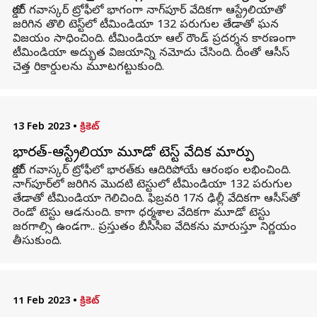
బోర్డర్ గవాస్కర్ ట్రోఫీలో భాగంగా నాగ్‌పూర్ వేదికగా ఆస్ట్రేలియాతో
జరిగిన తొలి టెస్ట్‌లో టీమిండియా 132 పరుగుల తేడాతో ఘన
విజయం సాధించింది. టీమిండియా ఆల్ రౌండ్ ప్రదర్శన కారణంగా
టీమిండియా అద్భుత విజయాన్ని నమోదు చేసింది. దీంతో ఆసీస్
చెత్త రికార్డులను మూటగట్టుకుంది.
13 Feb 2023
•
క్రికెట్
భారత్-ఆస్ట్రేలియా మూడో టెస్ట్ వేదిక మార్పు
బోర్డర్ గవాస్కర్ ట్రోఫీలో భారత్‌కు ఆదిరిపోయే ఆరంభం లభించింది.
నాగ్‌పూర్‌లో జరిగిన మొదటి టెస్టులో టీమిండియా 132 పరుగుల
తేడాతో టీమిండియా గెలిచింది. ఫిబ్రవరి 17న ఢిల్లీ వేదికగా ఆసీస్‌తో
రెండో టెస్టు ఆడనుంది. కాగా ధర్మశాల వేదికగా మూడో టెస్టు
జరగాల్సి ఉండగా.. ప్రస్తుతం బీసీసీఐ వేదికను మారుస్తూ నిర్ణయం
తీసుకుంది.
11 Feb 2023
•
క్రికెట్