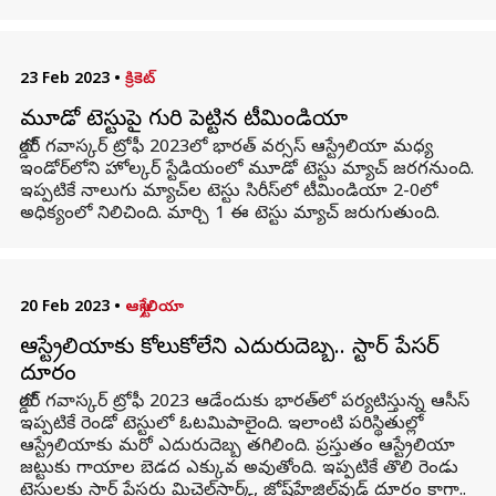
23 Feb 2023
•
క్రికెట్
మూడో టెస్టుపై గురి పెట్టిన టీమిండియా
బోర్డర్ గవాస్కర్ ట్రోఫీ 2023లో భారత్ వర్సస్ ఆస్ట్రేలియా మధ్య
ఇండోర్‌లోని హోల్కర్ స్టేడియంలో మూడో టెస్టు మ్యాచ్ జరగనుంది.
ఇప్పటికే నాలుగు మ్యాచ్‌ల టెస్టు సిరీస్‌లో టీమిండియా 2-0లో
అధిక్యంలో నిలిచింది. మార్చి 1 ఈ టెస్టు మ్యాచ్ జరుగుతుంది.
20 Feb 2023
•
ఆస్ట్రేలియా
ఆస్ట్రేలియాకు కోలుకోలేని ఎదురుదెబ్బ.. స్టార్ పేసర్
దూరం
బోర్డర్ గవాస్కర్ ట్రోఫీ 2023 ఆడేందుకు భారత్‌లో పర్యటిస్తున్న ఆసీస్
ఇప్పటికే రెండో టెస్టులో ఓటమిపాలైంది. ఇలాంటి పరిస్థితుల్లో
ఆస్ట్రేలియాకు మరో ఎదురుదెబ్బ తగిలింది. ప్రస్తుతం ఆస్ట్రేలియా
జట్టుకు గాయాల బెడద ఎక్కువ అవుతోంది. ఇప్పటికే తొలి రెండు
టెస్టులకు స్టార్ పేసర్లు మిచెల్‌స్టార్క్, జోష్‌హేజిల్‌వుడ్ దూరం కాగా..