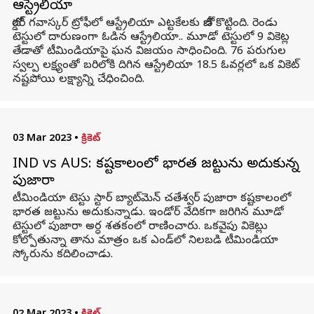
ఆస్ట్రేలియా
బోర్డర్ గవాస్కర్ ట్రోఫీలో ఆస్ట్రేలియా ఎట్టకేలకు బోణీ కొట్టింది. రెండు
టెస్టులో దారుణంగా ఓడిన ఆస్ట్రేలియా.. మూడో టెస్టులో 9 వికెట్ల
తేడాతో టీమిండియాపై ఘన విజయం సాధించింది. 76 పరుగుల
స్వల్ప లక్ష్యంతో బరిలోకి దిగిన ఆస్ట్రేలియా 18.5 ఓవర్లలో ఒక వికెట్
నష్టపోయి లక్ష్యాన్ని చేధించింది.
03 Mar 2023
•
క్రికెట్
IND vs AUS: కష్టకాలంలో భారత జట్టును అదుకున్న
పుజారా
టీమిండియా టెస్టు స్టార్ బ్యాట్‌మెన్ చతేశ్వర్ పుజారా కష్టకాలంలో
భారత జట్టును అదుకున్నాడు. ఇండోర్ వేదికగా జరిగిన మూడో
టెస్టులో పుజారా అర్ధ శతకంలో రాణించారు. ఒకవైపు వికెట్లు
కోల్పోతున్నా తాను మాత్రం ఒక ఎండ్‌లో నిలబడి టీమిండియా
స్కోరును కదిలించాడు.