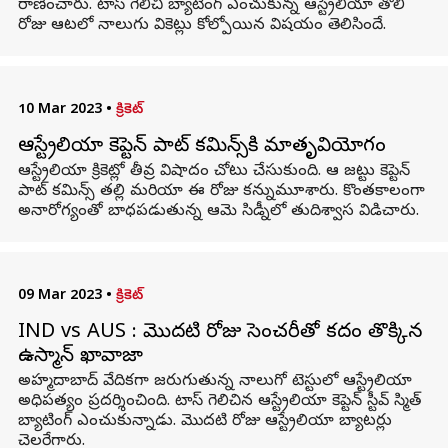
రాణించారు. టాస్ గెలిచి బ్యాటింగ్ ఎంచుకున్న ఆస్ట్రేలియా తొలి
రోజు ఆటలో నాలుగు వికెట్లు కోల్పోయిన విషయం తెలిసిందే.
10 Mar 2023
•
క్రికెట్
ఆస్ట్రేలియా కెప్టెన్ పాట్ కమిన్స్‌కి మాతృవియోగం
ఆస్ట్రేలియా క్రికెట్లో తీవ్ర విషాదం చోటు చేసుకుంది. ఆ జట్టు కెప్టెన్
పాట్ కమిన్స్ తల్లి మరియా ఈ రోజు కన్నుమూశారు. కొంతకాలంగా
అనారోగ్యంతో బాధపడుతున్న ఆమె సిడ్నీలో తుదిశ్వాస విడిచారు.
09 Mar 2023
•
క్రికెట్
IND vs AUS : మొదటి రోజు సెంచరీతో కదం తొక్కిన
ఉస్మాన్ ఖావాజా
అహ్మదాబాద్ వేదికగా జరుగుతున్న నాలుగో టెస్టులో ఆస్ట్రేలియా
అధిపత్యం ప్రదర్శించింది. టాస్ గెలిచిన ఆస్ట్రేలియా కెప్టెన్ స్టీవ్ స్మిత్
బ్యాటింగ్ ఎంచుకున్నాడు. మొదటి రోజు ఆస్ట్రేలియా బ్యాటర్లు
చెలరేగారు.